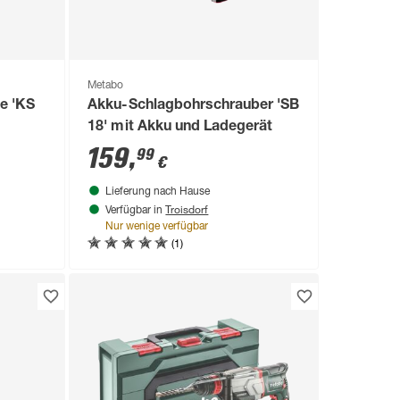
Metabo
e 'KS
Akku-Schlagbohrschrauber 'SB
18' mit Akku und Ladegerät
159
,
99
€
Lieferung nach Hause
Troisdorf
Verfügbar in
Nur wenige verfügbar
(1)