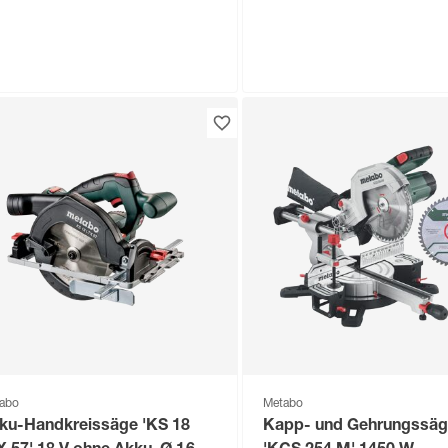
abo
ku-Kühlbox 'KB 18 BL' 18 V
l
9
,
99
€
abo
Metabo
ku-Handkreissäge 'KS 18
Kapp- und Gehrungssäg