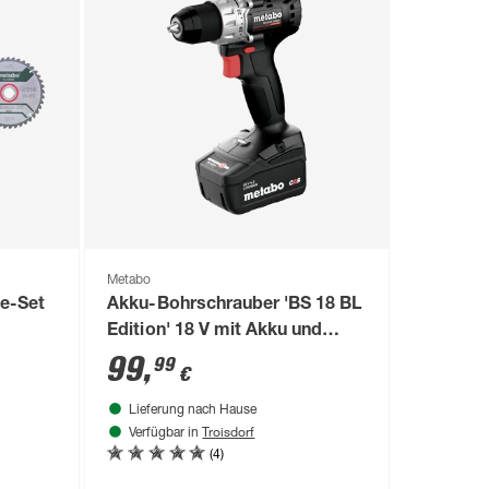
Metabo
e-Set
Akku-Bohrschrauber 'BS 18 BL
Edition' 18 V mit Akku und
Ladegerät
99
,
99
€
Lieferung nach Hause
Troisdorf
Verfügbar in
(4)