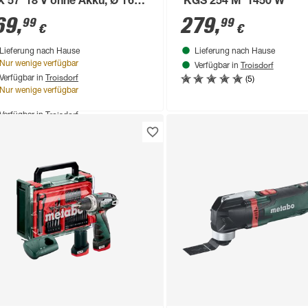
X 57' 18 V ohne Akku, Ø 165
'KGS 254 M' 1450 W
m
69
,
279
,
99
99
€
€
Lieferung nach Hause
Lieferung nach Hause
Troisdorf
Nur wenige verfügbar
Verfügbar in
Troisdorf
(5)
Verfügbar in
duktdatenblatt
Nur wenige verfügbar
Lieferung nach Hause
Troisdorf
Verfügbar in
Nur wenige verfügbar
(5)