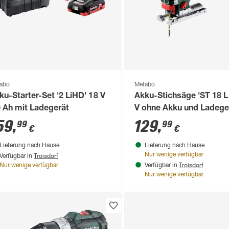
abo
Metabo
ku-Starter-Set '2 LiHD' 18 V
Akku-Stichsäge 'ST 18 L 
0 Ah mit Ladegerät
V ohne Akku und Ladege
59
,
129
,
99
99
€
€
Lieferung nach Hause
Lieferung nach Hause
Troisdorf
Nur wenige verfügbar
Verfügbar in
Troisdorf
Nur wenige verfügbar
Verfügbar in
Nur wenige verfügbar