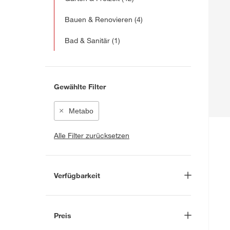
Bauen & Renovieren
(4)
Bad & Sanitär
(1)
Gewählte Filter
Metabo
Alle Filter zurücksetzen
Verfügbarkeit
Lieferung nach Hause
(99)
In Troisdorf verfügbar
(56)
Preis
Auf Wunsch in Troisdorf