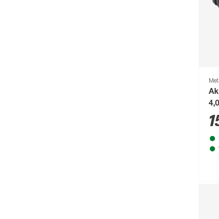
Brilo
(214)
Briloner
(484)
Brügmann TraumGarten
(776)
Burg-Wächter
(343)
Busch-Jäger
(135)
Met
Buschbeck
(122)
Ak
4,
BÜMAG eG
(169)
1
Campingaz
(55)
Cartrend
(204)
Castrol
(77)
CFH
(63)
Chris Bergen
(172)
Classen
(1893)