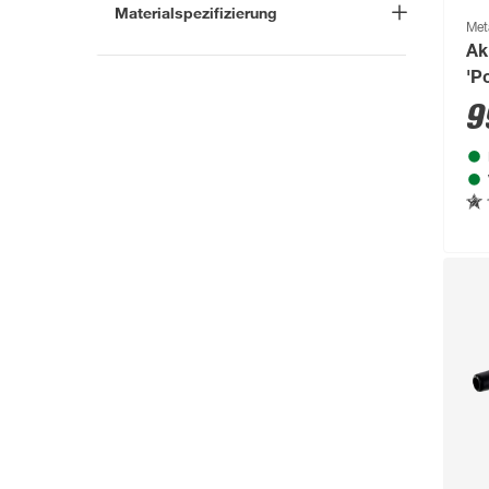
Materialspezifizierung
Met
Astor
(111)
verzinkt
(1)
Ak
Astra
(302)
'P
2 
9
Aurlane
(79)
B1
(711)
Baufan
(54)
Beckers Betonzaun
(114)
Beeztees
(331)
bellavista®
(60)
Beo
(329)
Bessey
(56)
Bestway
(236)
binderholz
(87)