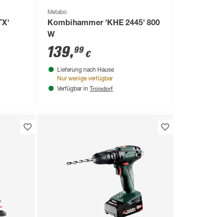
Metabo
TX'
Kombihammer 'KHE 2445' 800
W
139
,
99
€
Lieferung nach Hause
Nur wenige verfügbar
Troisdorf
Verfügbar in