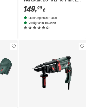
Werkstatt BS 18 Li' 18 V mit 2
Akkus, Ladegerät und 74-
149
,
99
€
teiliger Mobiler Werkstatt
Lieferung nach Hause
Troisdorf
Verfügbar in
(3)