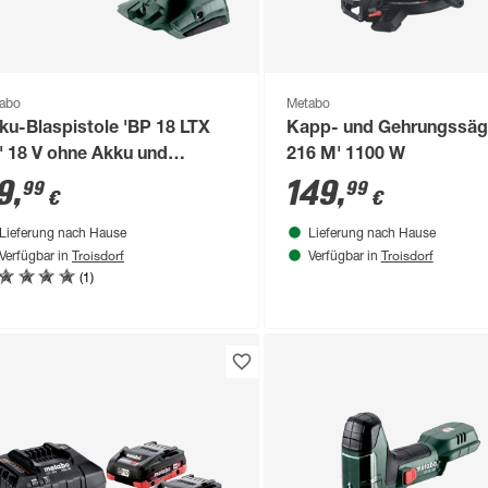
abo
Metabo
ku-Blaspistole 'BP 18 LTX
Kapp- und Gehrungssäg
' 18 V ohne Akku und
216 M' 1100 W
degerät
9
,
149
,
99
99
€
€
Lieferung nach Hause
Lieferung nach Hause
Troisdorf
Troisdorf
Verfügbar in
Verfügbar in
(1)