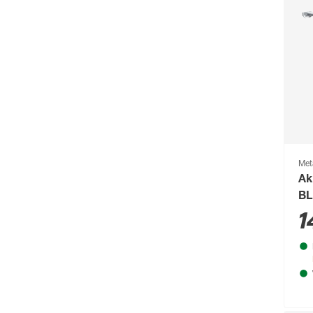
Climaqua
(61)
Clou
(202)
Compo
(231)
Conmetall
(92)
Connex
(211)
Cornat
(1131)
Met
Cozze
(80)
Ak
CrownFlame
(61)
BL
1
Curver
(123)
d-c-fix
(267)
d-c-table
(59)
Dennerle
(64)