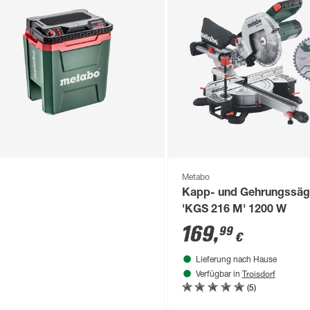
Metabo
Kapp- und Gehrungssäg
'KGS 216 M' 1200 W
169
,
99
€
Lieferung nach Hause
Troisdorf
Verfügbar in
(5)