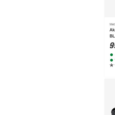
Biohort
(1489)
blu
(95)
Boldt
(59)
Met
Ak
Bolsius
(72)
BL
Bondex
(150)
La
9
Bosch
(2217)
Bosch Petfood
(66)
Brabantia
(67)
BRAVO
(108)
Brennenstuhl
(151)
Breuer
(766)
Brilliant
(211)