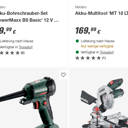
abo
Metabo
ku-Bohrschrauber-Set
Akku-Multitool 'MT 18 L
owerMaxx BS Basic' 12 V mit
Akkus und Ladegerät
9
,
169
,
99
99
€
€
Lieferung nach Hause
Lieferung nach Hause
Troisdorf
Nur wenige verfügbar
Verfügbar in
Troisdorf
(6)
Verfügbar in
(1)