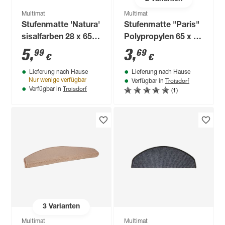
Multimat
Multimat
Stufenmatte 'Natura'
Stufenmatte "Paris"
sisalfarben 28 x 65
Polypropylen 65 x 25
cm
cm beige
5
,
3
,
99
69
€
€
Lieferung nach Hause
Lieferung nach Hause
Troisdorf
Nur wenige verfügbar
Verfügbar in
Troisdorf
(1)
Verfügbar in
3
Varianten
Multimat
Multimat