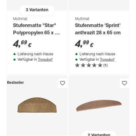
3
Varianten
Multimat
Multimat
Stufenmatte "Star"
Stufenmatte 'Sprint'
Polypropylen 65 x 28
anthrazit 28 x 65 cm
cm beige
4
,
4
,
69
99
€
€
Lieferung nach Hause
Lieferung nach Hause
Troisdorf
Troisdorf
Verfügbar in
Verfügbar in
(1)
Bestseller
2
Varianten