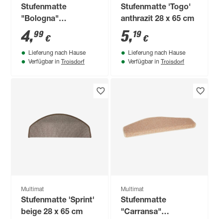
Stufenmatte
Stufenmatte 'Togo'
"Bologna"
anthrazit 28 x 65 cm
Polypropylen 65 x 28
4
,
5
,
99
19
€
€
cm beige
Lieferung nach Hause
Lieferung nach Hause
Troisdorf
Troisdorf
Verfügbar in
Verfügbar in
Multimat
Multimat
Stufenmatte 'Sprint'
Stufenmatte
beige 28 x 65 cm
"Carransa"