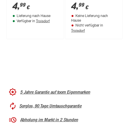
Polypropylen 65 x 28
4
,
4
,
99
99
€
€
cm beige
Lieferung nach Hause
Keine Lieferung nach
Troisdorf
Hause
Verfügbar in
Nicht verfügbar in
Troisdorf
5 Jahre Garantie auf toom Eigenmarken
Sorglos, 90 Tage Umtauschgarantie
Abholung im Markt in 2 Stunden