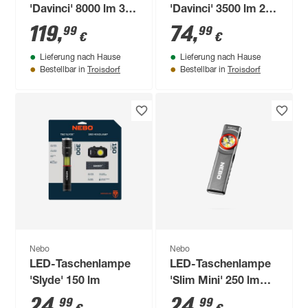
'Davinci' 8000 lm 35
'Davinci' 3500 lm 21
cm
cm
119
,
74
,
99
99
€
€
Lieferung nach Hause
Lieferung nach Hause
Troisdorf
Troisdorf
Bestellbar in
Bestellbar in
Nebo
Nebo
LED-Taschenlampe
LED-Taschenlampe
'Slyde' 150 lm
'Slim Mini' 250 lm
11,4 cm
24
,
24
,
99
99