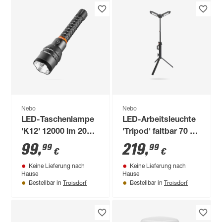
Nebo
Nebo
LED-Taschenlampe
LED-Arbeitsleuchte
'K12' 12000 lm 20
'Tripod' faltbar 70 W
cm
4000 lm kaltweiß IP
99
,
219
,
99
99
€
€
54
Keine Lieferung nach
Keine Lieferung nach
Hause
Hause
Troisdorf
Troisdorf
Bestellbar in
Bestellbar in