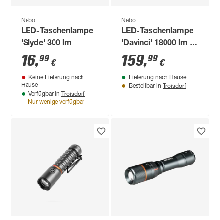
Nebo
Nebo
LED-Taschenlampe
LED-Taschenlampe
'Slyde' 300 lm
'Davinci' 18000 lm 35
cm
16
,
159
,
99
99
€
€
Keine Lieferung nach
Lieferung nach Hause
Troisdorf
Hause
Bestellbar in
Troisdorf
Verfügbar in
Nur wenige verfügbar