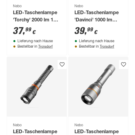
Nebo
Nebo
LED-Taschenlampe
LED-Taschenlampe
'Torchy' 2000 lm 10,8
'Davinci' 1000 lm
cm
15,9 cm
37
,
39
,
99
99
€
€
Lieferung nach Hause
Lieferung nach Hause
Troisdorf
Troisdorf
Bestellbar in
Bestellbar in
Nebo
Nebo
LED-Taschenlampe
LED-Taschenlampe