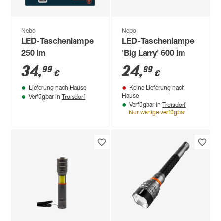
Nebo
Nebo
LED-Taschenlampe
LED-Taschenlampe
250 lm
'Big Larry' 600 lm
34
,
24
,
99
99
€
€
Lieferung nach Hause
Keine Lieferung nach
Troisdorf
Hause
Verfügbar in
Troisdorf
Verfügbar in
Nur wenige verfügbar