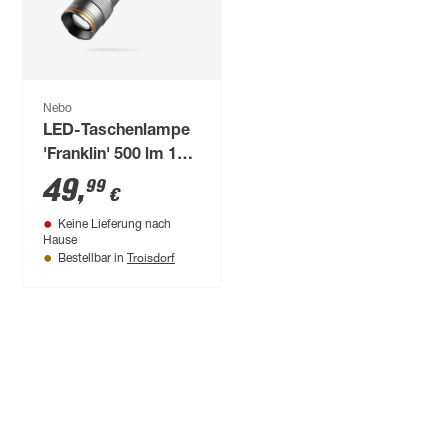
Nebo
LED-Taschenlampe
'Franklin' 500 lm 19,8
cm
49
,
99
€
Keine Lieferung nach
Hause
Troisdorf
Bestellbar in