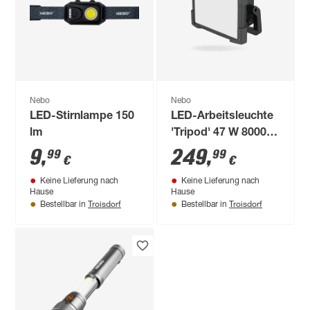
Nebo
Nebo
LED-Stirnlampe 150
LED-Arbeitsleuchte
lm
'Tripod' 47 W 8000
lm kaltweiß IP 54
9
,
249
,
99
99
€
€
Keine Lieferung nach
Keine Lieferung nach
Hause
Hause
Troisdorf
Troisdorf
Bestellbar in
Bestellbar in