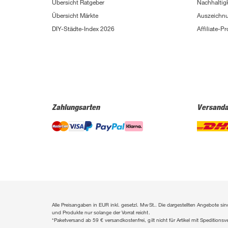
Übersicht Ratgeber
Nachhaltigk
Boldt
(59)
Übersicht Märkte
Auszeichn
Bolsius
(72)
DIY-Städte-Index 2026
Affiliate-
Bondex
(150)
Bosch
(2217)
Bosch Petfood
(66)
Brabantia
(67)
Zahlungsarten
Versanda
BRAVO
(108)
Brennenstuhl
(151)
Breuer
(766)
Brilliant
(211)
Brilo
(214)
Alle Preisangaben in EUR inkl. gesetzl. MwSt.. Die dargestellten Angebote 
Briloner
(484)
und Produkte nur solange der Vorrat reicht.
*Paketversand ab 59 € versandkostenfrei, gilt nicht für Artikel mit Speditionsv