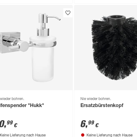
 wieder bohren.
Nie wieder bohren.
ifenspender "Hukk"
Ersatzbürstenkopf
0
,
6
,
99
99
€
€
Keine Lieferung nach Hause
Keine Lieferung nach Hause