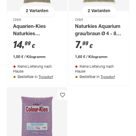
2
Varianten
2
Varianten
Orbit
Orbit
Aquarien-Kies
Naturkies Aquarium
Naturkies
grau/braun Ø 4 - 8
grau/braun Ø 3 - 4
mm 5 kg
14
,
7
,
99
99
€
€
mm 15 kg
1,00 € / Kilogramm
1,60 € / Kilogramm
Keine Lieferung nach
Keine Lieferung nach
Hause
Hause
Troisdorf
Troisdorf
Bestellbar in
Bestellbar in