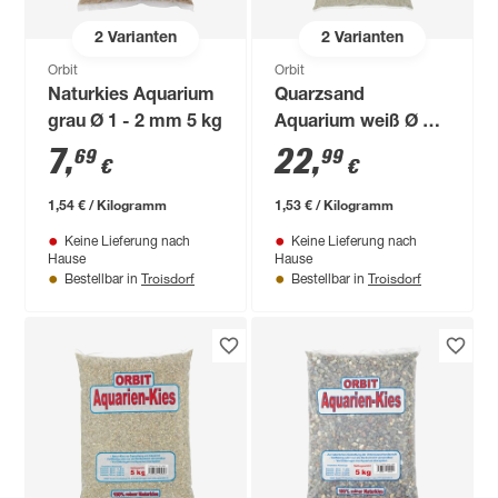
2
Varianten
2
Varianten
Orbit
Orbit
Naturkies Aquarium
Quarzsand
grau Ø 1 - 2 mm 5 kg
Aquarium weiß Ø 0,7
- 1,2 mm 15 kg
7
,
22
,
69
99
€
€
1,54 € / Kilogramm
1,53 € / Kilogramm
Keine Lieferung nach
Keine Lieferung nach
Hause
Hause
Troisdorf
Troisdorf
Bestellbar in
Bestellbar in