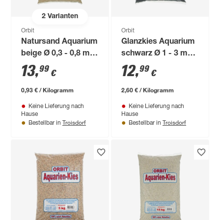
2
Varianten
Orbit
Orbit
Natursand Aquarium
Glanzkies Aquarium
beige Ø 0,3 - 0,8 mm
schwarz Ø 1 - 3 mm
15 kg
5 kg
13
,
12
,
99
99
€
€
0,93 € / Kilogramm
2,60 € / Kilogramm
Keine Lieferung nach
Keine Lieferung nach
Hause
Hause
Troisdorf
Troisdorf
Bestellbar in
Bestellbar in