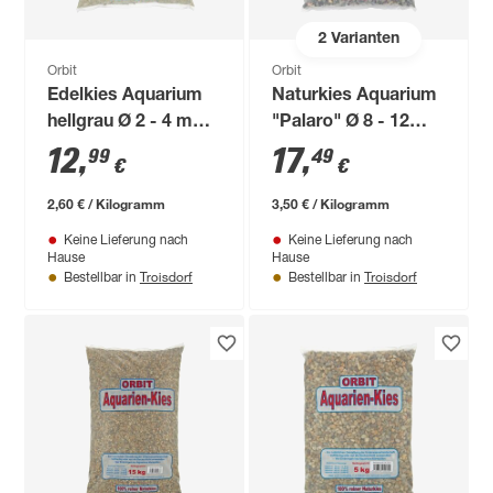
2
Varianten
Orbit
Orbit
Edelkies Aquarium
Naturkies Aquarium
hellgrau Ø 2 - 4 mm
"Palaro" Ø 8 - 12
5 kg
mm 5 kg
12
,
17
,
99
49
€
€
2,60 € / Kilogramm
3,50 € / Kilogramm
Keine Lieferung nach
Keine Lieferung nach
Hause
Hause
Troisdorf
Troisdorf
Bestellbar in
Bestellbar in