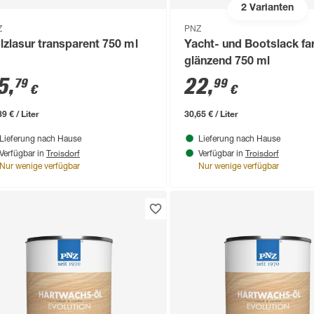
2
Varianten
Z
PNZ
lzlasur transparent 750 ml
Yacht- und Bootslack fa
glänzend 750 ml
5
,
22
,
79
99
€
€
9 € / Liter
30,65 € / Liter
Lieferung nach Hause
Lieferung nach Hause
Troisdorf
Troisdorf
Verfügbar in
Verfügbar in
Nur wenige verfügbar
Nur wenige verfügbar