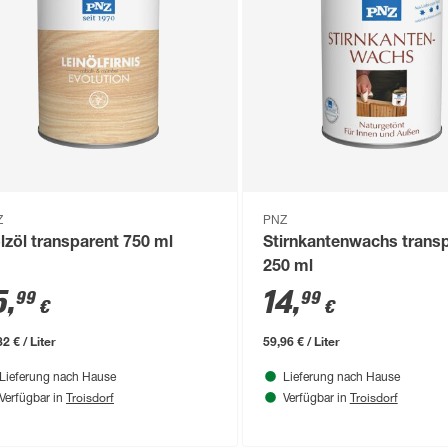
Z
PNZ
lzöl transparent 750 ml
Stirnkantenwachs trans
250 ml
5
,
14
,
99
99
€
€
2 € / Liter
59,96 € / Liter
Lieferung nach Hause
Lieferung nach Hause
Troisdorf
Troisdorf
Verfügbar in
Verfügbar in