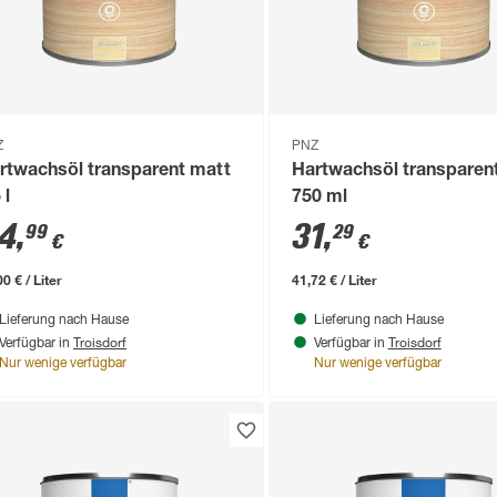
Z
PNZ
rtwachsöl transparent matt
Hartwachsöl transparent
 l
750 ml
4
,
31
,
99
29
€
€
0 € / Liter
41,72 € / Liter
Lieferung nach Hause
Lieferung nach Hause
Troisdorf
Troisdorf
Verfügbar in
Verfügbar in
Nur wenige verfügbar
Nur wenige verfügbar