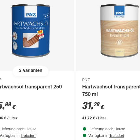
3
Varianten
Z
PNZ
rtwachsöl transparent 250
Hartwachsöl transparen
750 ml
5
,
31
,
99
29
€
€
6 € / Liter
41,72 € / Liter
Lieferung nach Hause
Lieferung nach Hause
Troisdorf
Troisdorf
Verfügbar in
Verfügbar in