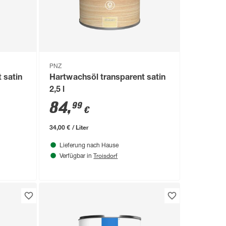
PNZ
 satin
Hartwachsöl transparent satin
2,5 l
84
,
99
€
34,00 € / Liter
Lieferung nach Hause
Troisdorf
Verfügbar in