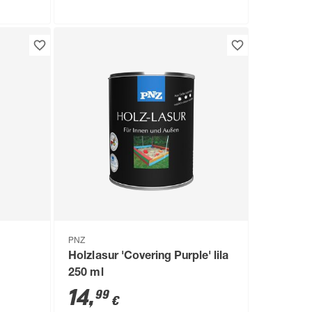
PNZ
Holzlasur 'Covering Purple' lila
250 ml
14
,
99
€