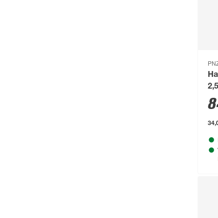
Bosch Petfood
(66)
Brabantia
(67)
BRAVO
(108)
Brennenstuhl
(151)
PN
Breuer
(766)
Ha
2,5
Brilliant
(211)
8
Brilo
(214)
34,0
Briloner
(484)
Brügmann TraumGarten
(776)
Burg-Wächter
(343)
Busch-Jäger
(135)
Buschbeck
(122)
BÜMAG eG
(169)