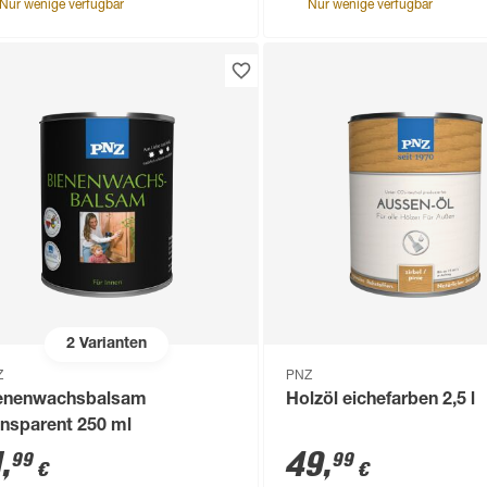
Nur wenige verfügbar
Nur wenige verfügbar
2
Varianten
Z
PNZ
enenwachsbalsam
Holzöl eichefarben 2,5 l
ansparent 250 ml
1
,
49
,
99
99
€
€