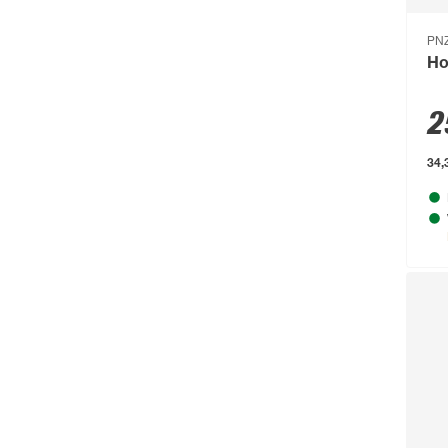
Beeztees
(331)
PN
bellavista®
(60)
Ho
Beo
(329)
2
Bessey
(56)
34,3
Bestway
(236)
binderholz
(87)
Biohort
(1489)
blu
(95)
Boldt
(59)
Bolsius
(72)
Bondex
(150)
Bosch
(2217)