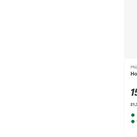
Campingaz
(55)
Cartrend
(204)
Castrol
(77)
CFH
(63)
Chris Bergen
(172)
Classen
(1893)
PN
Climaqua
(61)
Ho
Clou
(202)
1
Compo
(231)
21,3
Conmetall
(92)
Connex
(211)
Cornat
(1131)