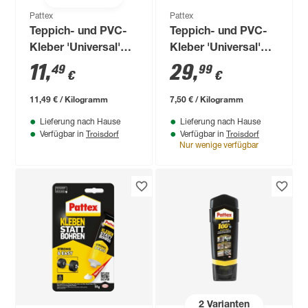
Pattex
Pattex
Teppich- und PVC-
Teppich- und PVC-
Kleber 'Universal'
Kleber 'Universal'
weiß 1 kg
weiß 4 kg
11
,
29
,
49
99
€
€
11,49 € / Kilogramm
7,50 € / Kilogramm
Lieferung nach Hause
Lieferung nach Hause
Troisdorf
Troisdorf
Verfügbar in
Verfügbar in
Nur wenige verfügbar
2
Varianten