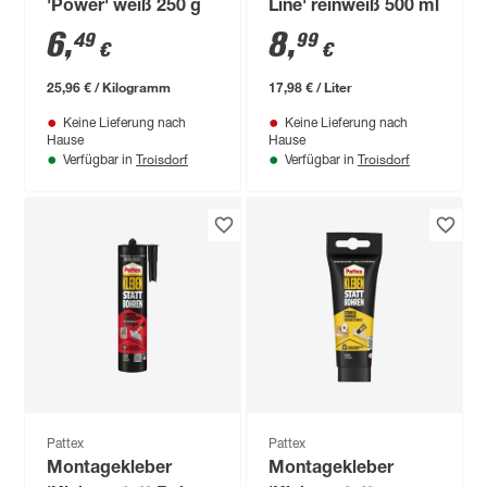
'Power' weiß 250 g
Line' reinweiß 500 ml
6
,
8
,
49
99
€
€
25,96 € / Kilogramm
17,98 € / Liter
Keine Lieferung nach
Keine Lieferung nach
Hause
Hause
Troisdorf
Troisdorf
Verfügbar in
Verfügbar in
Pattex
Pattex
Montagekleber
Montagekleber