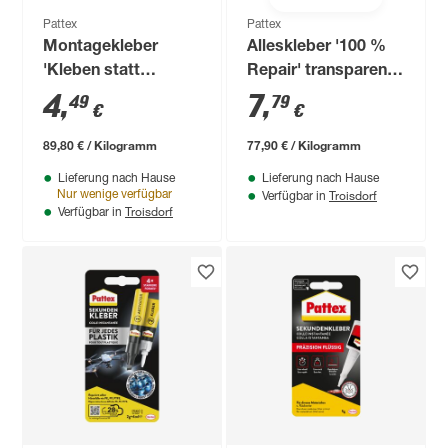
Pattex
Pattex
Montagekleber
Alleskleber '100 %
'Kleben statt
Repair' transparent
Bohren' weiß 50 g
100 g
4
,
7
,
49
79
€
€
89,80 € / Kilogramm
77,90 € / Kilogramm
Lieferung nach Hause
Lieferung nach Hause
Troisdorf
Nur wenige verfügbar
Verfügbar in
Troisdorf
Verfügbar in