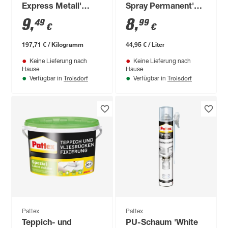
Express Metall'
Spray Permanent'
metallfarben 48 g
transparent 200 ml
9
,
8
,
49
99
€
€
197,71 € / Kilogramm
44,95 € / Liter
Keine Lieferung nach
Keine Lieferung nach
Hause
Hause
Troisdorf
Troisdorf
Verfügbar in
Verfügbar in
Pattex
Pattex
Teppich- und
PU-Schaum 'White