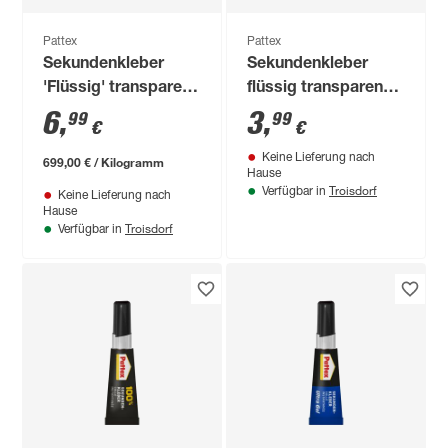
Pattex
Pattex
Sekundenkleber
Sekundenkleber
'Flüssig' transparent
flüssig transparent
10 g
3+1 g
6
,
3
,
99
99
€
€
Keine Lieferung nach
699,00 € / Kilogramm
Hause
Troisdorf
Verfügbar in
Keine Lieferung nach
Hause
Troisdorf
Verfügbar in