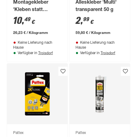
Montagekleber
Alleskleber 'Multi'
'Kleben statt
transparent 50 g
Bohren' weiß 400 g
10
,
2
,
49
99
€
€
26,23 € / Kilogramm
59,80 € / Kilogramm
Keine Lieferung nach
Keine Lieferung nach
Hause
Hause
Troisdorf
Troisdorf
Verfügbar in
Verfügbar in
Pattex
Pattex