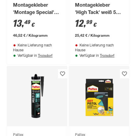
Montagekleber
Montagekleber
'Montage Special'
'High Tack' weiß 511
transparent 290 g
g
13
,
12
,
49
99
€
€
46,52 € / Kilogramm
25,42 € / Kilogramm
Keine Lieferung nach
Keine Lieferung nach
Hause
Hause
Troisdorf
Troisdorf
Verfügbar in
Verfügbar in
Pattex
Pattex