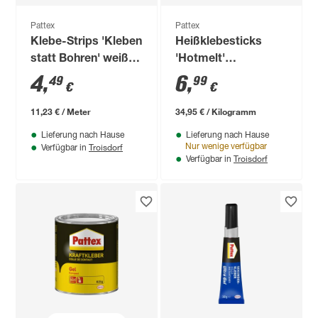
Pattex
Pattex
Klebe-Strips 'Kleben
Heißklebesticks
statt Bohren' weiß
'Hotmelt'
10 Streifen je 20 x 40
transparent 10 Stück
4
,
6
,
49
99
€
€
mm
11,23 € / Meter
34,95 € / Kilogramm
Lieferung nach Hause
Lieferung nach Hause
Troisdorf
Nur wenige verfügbar
Verfügbar in
Troisdorf
Verfügbar in