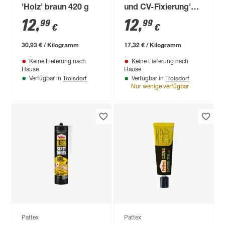
'Holz' braun 420 g
und CV-Fixierung'
transparent/weiß
12
,
12
,
99
99
€
€
750 g
30,93 € / Kilogramm
17,32 € / Kilogramm
Keine Lieferung nach
Keine Lieferung nach
Hause
Hause
Troisdorf
Troisdorf
Verfügbar in
Verfügbar in
Nur wenige verfügbar
Pattex
Pattex