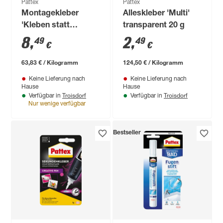
Pattex
Pattex
Montagekleber
Alleskleber 'Multi'
'Kleben statt
transparent 20 g
Bohren' weiß 133 g
8
,
2
,
49
49
€
€
63,83 € / Kilogramm
124,50 € / Kilogramm
Keine Lieferung nach
Keine Lieferung nach
Hause
Hause
Troisdorf
Troisdorf
Verfügbar in
Verfügbar in
Nur wenige verfügbar
Bestseller