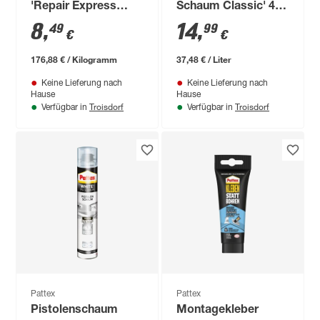
'Repair Express
Schaum Classic' 400
Powerknete' 48 g
ml
8
,
14
,
49
99
€
€
176,88 € / Kilogramm
37,48 € / Liter
Keine Lieferung nach
Keine Lieferung nach
Hause
Hause
Troisdorf
Troisdorf
Verfügbar in
Verfügbar in
Pattex
Pattex
Pistolenschaum
Montagekleber