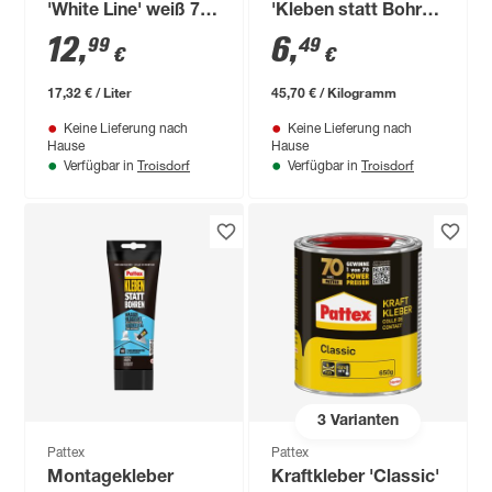
'White Line' weiß 750
'Kleben statt Bohren
ml
Wasserresistent'
12
,
6
,
99
49
€
€
weiß 142 g
17,32 € / Liter
45,70 € / Kilogramm
Keine Lieferung nach
Keine Lieferung nach
Hause
Hause
Troisdorf
Troisdorf
Verfügbar in
Verfügbar in
3
Varianten
Pattex
Pattex
Montagekleber
Kraftkleber 'Classic'