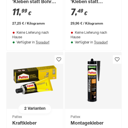
'Kleben statt Bohren
'Kleben statt
Schwere
Bohren' weiß 250 g
11
,
7
,
99
49
€
€
Gegenstände' weiß
440 g
27,25 € / Kilogramm
29,96 € / Kilogramm
Keine Lieferung nach
Keine Lieferung nach
Hause
Hause
Troisdorf
Troisdorf
Verfügbar in
Verfügbar in
2
Varianten
Pattex
Pattex
Kraftkleber
Montagekleber