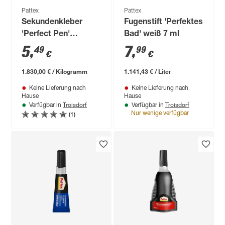
Pattex
Pattex
Sekundenkleber
Fugenstift 'Perfektes
'Perfect Pen'
Bad' weiß 7 ml
transparent 3 g
5
,
7
,
49
99
€
€
1.830,00 € / Kilogramm
1.141,43 € / Liter
Keine Lieferung nach
Keine Lieferung nach
Hause
Hause
Troisdorf
Troisdorf
Verfügbar in
Verfügbar in
(1)
Nur wenige verfügbar