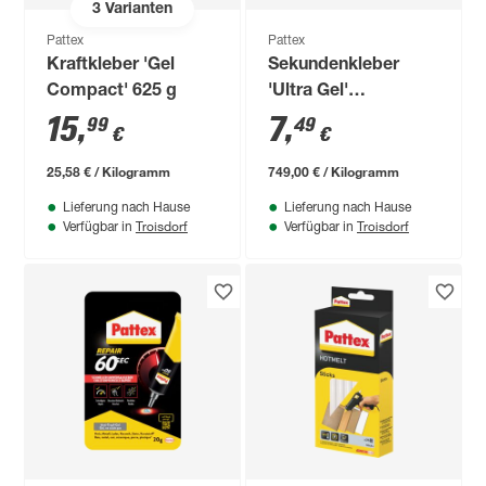
3
Varianten
Pattex
Pattex
Kraftkleber 'Gel
Sekundenkleber
Compact' 625 g
'Ultra Gel'
transparent 10 g
15
,
7
,
99
49
€
€
25,58 € / Kilogramm
749,00 € / Kilogramm
Lieferung nach Hause
Lieferung nach Hause
Troisdorf
Troisdorf
Verfügbar in
Verfügbar in