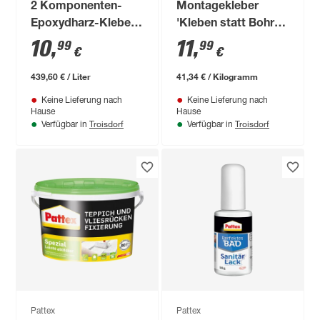
2 Komponenten-
Montagekleber
Epoxydharz-Kleber
'Kleben statt Bohren
'Kraft-Mix Metall'
Kristallklar'
10
,
11
,
99
99
€
€
metallfarben 35 g
transparent 290 g
439,60 € / Liter
41,34 € / Kilogramm
Keine Lieferung nach
Keine Lieferung nach
Hause
Hause
Troisdorf
Troisdorf
Verfügbar in
Verfügbar in
Pattex
Pattex