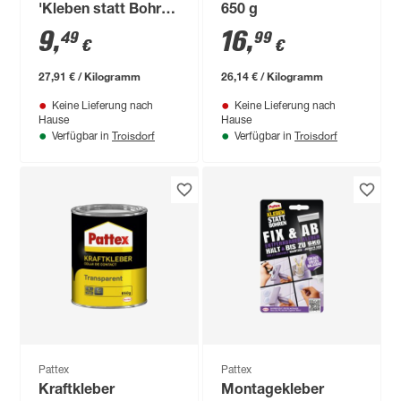
'Kleben statt Bohren
650 g
Wasserresistent'
9
,
16
,
49
99
€
€
weiß 340 g
27,91 € / Kilogramm
26,14 € / Kilogramm
Keine Lieferung nach
Keine Lieferung nach
Hause
Hause
Troisdorf
Troisdorf
Verfügbar in
Verfügbar in
Pattex
Pattex
Kraftkleber
Montagekleber