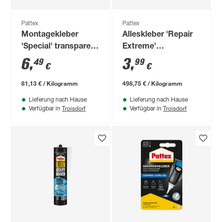
Pattex
Pattex
Montagekleber
Alleskleber 'Repair
'Special' transparent
Extreme'
80 g
transparent 8 g
6
,
3
,
49
99
€
€
81,13 € / Kilogramm
498,75 € / Kilogramm
Lieferung nach Hause
Lieferung nach Hause
Troisdorf
Troisdorf
Verfügbar in
Verfügbar in