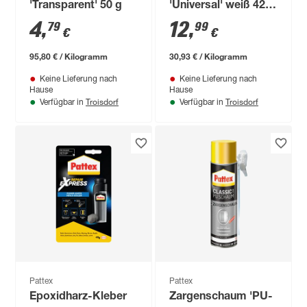
'Transparent' 50 g
'Universal' weiß 420
g
4
,
12
,
79
99
€
€
95,80 € / Kilogramm
30,93 € / Kilogramm
Keine Lieferung nach
Keine Lieferung nach
Hause
Hause
Troisdorf
Troisdorf
Verfügbar in
Verfügbar in
Pattex
Pattex
Epoxidharz-Kleber
Zargenschaum 'PU-