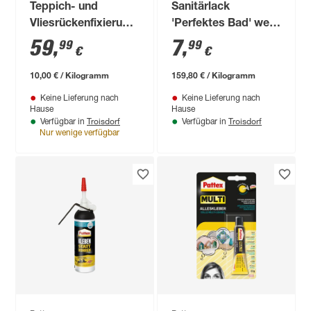
Teppich- und
Sanitärlack
Vliesrückenfixierung
'Perfektes Bad' weiß
'Spezial' 6 kg
50 g
59
,
7
,
99
99
€
€
10,00 € / Kilogramm
159,80 € / Kilogramm
Keine Lieferung nach
Keine Lieferung nach
Hause
Hause
Troisdorf
Troisdorf
Verfügbar in
Verfügbar in
Nur wenige verfügbar