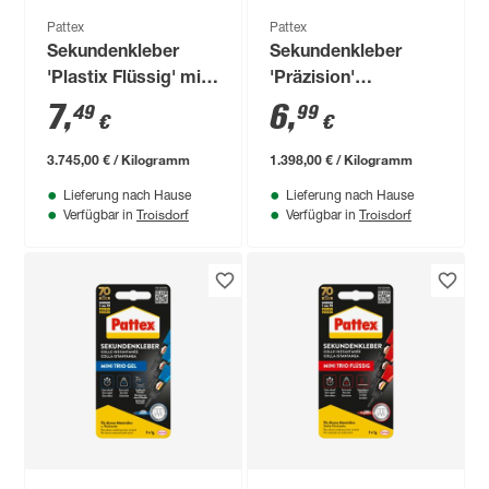
Pattex
Pattex
Sekundenkleber
Sekundenkleber
'Plastix Flüssig' mit
'Präzision'
Aktivator-Stift
transparent 5 g
7
,
6
,
49
99
€
€
transparent 2 g/4 ml
3.745,00 € / Kilogramm
1.398,00 € / Kilogramm
Lieferung nach Hause
Lieferung nach Hause
Troisdorf
Troisdorf
Verfügbar in
Verfügbar in