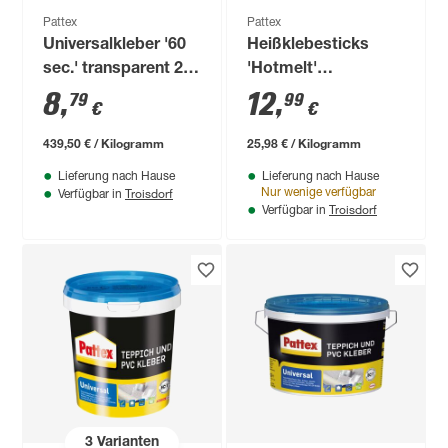
Pattex
Pattex
Universalkleber '60
Heißklebesticks
sec.' transparent 20
'Hotmelt'
g
transparent 25 Stück
8
,
12
,
79
99
€
€
439,50 € / Kilogramm
25,98 € / Kilogramm
Lieferung nach Hause
Lieferung nach Hause
Troisdorf
Nur wenige verfügbar
Verfügbar in
Troisdorf
Verfügbar in
3
Varianten