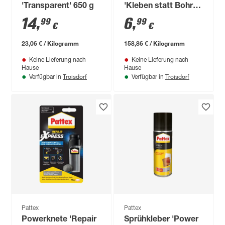
'Transparent' 650 g
'Kleben statt Bohren
Fix & Ab'
14
,
6
,
99
99
€
€
transparent 44 g
23,06 € / Kilogramm
158,86 € / Kilogramm
Keine Lieferung nach
Keine Lieferung nach
Hause
Hause
Troisdorf
Troisdorf
Verfügbar in
Verfügbar in
Pattex
Pattex
Powerknete 'Repair
Sprühkleber 'Power