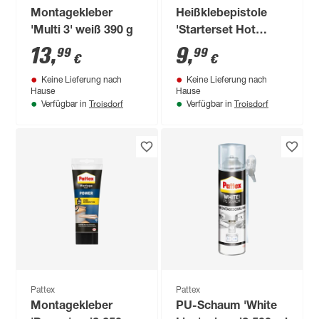
Montagekleber
Heißklebepistole
'Multi 3' weiß 390 g
'Starterset Hot
Pistol' mit 6 Hotmelt
13
,
9
,
99
99
€
€
Klebesticks
Keine Lieferung nach
Keine Lieferung nach
Hause
Hause
Troisdorf
Troisdorf
Verfügbar in
Verfügbar in
Pattex
Pattex
Montagekleber
PU-Schaum 'White