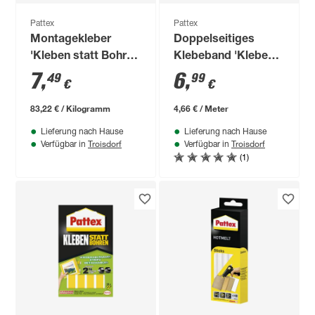
Pattex
Pattex
Montagekleber
Doppelseitiges
'Kleben statt Bohren
Klebeband 'Kleben
Kristallklar'
statt Bohren' rot 19
7
,
6
,
49
99
€
€
transparent 90 g
mm x 1,5 m
83,22 € / Kilogramm
4,66 € / Meter
Lieferung nach Hause
Lieferung nach Hause
Troisdorf
Troisdorf
Verfügbar in
Verfügbar in
(1)