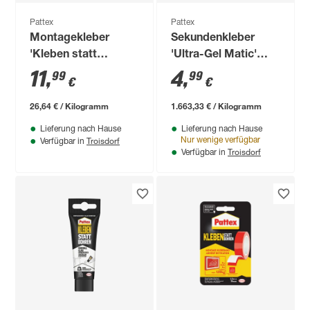
Pattex
Pattex
Montagekleber
Sekundenkleber
'Kleben statt
'Ultra-Gel Matic'
Bohren' weiß 450 g
transparent 3 g
11
,
4
,
99
99
€
€
26,64 € / Kilogramm
1.663,33 € / Kilogramm
Lieferung nach Hause
Lieferung nach Hause
Troisdorf
Nur wenige verfügbar
Verfügbar in
Troisdorf
Verfügbar in