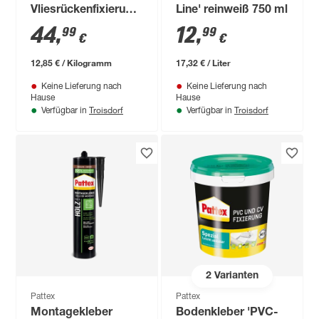
Vliesrückenfixierung
Line' reinweiß 750 ml
'Spezial' 3,5 kg
44
,
12
,
99
99
€
€
12,85 € / Kilogramm
17,32 € / Liter
Keine Lieferung nach
Keine Lieferung nach
Hause
Hause
Troisdorf
Troisdorf
Verfügbar in
Verfügbar in
2
Varianten
Pattex
Pattex
Montagekleber
Bodenkleber 'PVC-