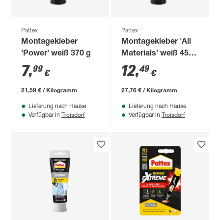
Pattex
Pattex
Montagekleber
Montagekleber 'All
'Power' weiß 370 g
Materials' weiß 450
g
7
,
12
,
99
49
€
€
21,59 € / Kilogramm
27,76 € / Kilogramm
Lieferung nach Hause
Lieferung nach Hause
Troisdorf
Troisdorf
Verfügbar in
Verfügbar in