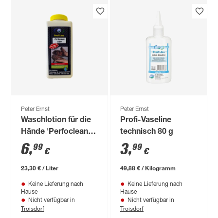
Peter Ernst
Peter Ernst
Waschlotion für die
Profi-Vaseline
Hände 'Perfoclean
technisch 80 g
citro' 1 l
6
,
3
,
99
99
€
€
23,30 € / Liter
49,88 € / Kilogramm
Keine Lieferung nach
Keine Lieferung nach
Hause
Hause
Nicht verfügbar in
Nicht verfügbar in
Troisdorf
Troisdorf