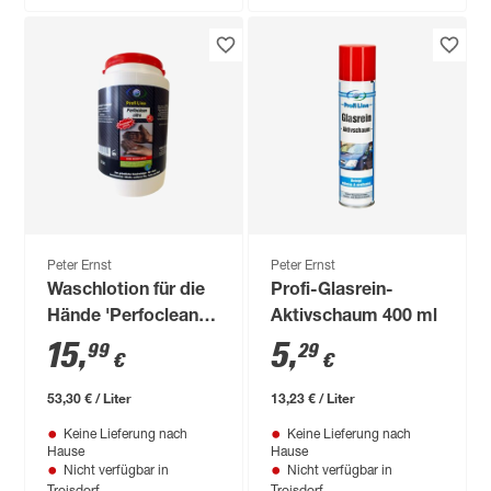
Peter Ernst
Peter Ernst
Waschlotion für die
Profi-Glasrein-
Hände 'Perfoclean
Aktivschaum 400 ml
citro' 3 l
15
,
5
,
99
29
€
€
53,30 € / Liter
13,23 € / Liter
Keine Lieferung nach
Keine Lieferung nach
Hause
Hause
Nicht verfügbar in
Nicht verfügbar in
Troisdorf
Troisdorf