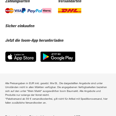
Zahlungsarten
Versandarten
Sicher einkaufen
Jetzt die toom-App herunterladen
Alle Preisangaben in EUR inkl. gesetzl. MwSt.. Die dargestellten Angebote sind unter
Umständen nicht in allen Märkten verfügbar. Die angegebenen Verfügbarkeiten beziehen
sich auf den unter "Mein Markt" ausgewählten toom Baumarkt. Alle Angebote und
Produkte nur solange der Vorrat reicht.
*Paketversand ab 59 € versandkostenfrei, gilt nicht für Artikel mit Speditionsversand, hier
fallen zusätzliche Versandkosten an.