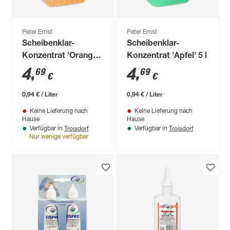
Peter Ernst
Peter Ernst
Scheibenklar-
Scheibenklar-
Konzentrat 'Orange'
Konzentrat 'Apfel' 5 l
5 l
4
,
4
,
69
69
€
€
0,94 € / Liter
0,94 € / Liter
Keine Lieferung nach
Keine Lieferung nach
Hause
Hause
Troisdorf
Troisdorf
Verfügbar in
Verfügbar in
Nur wenige verfügbar