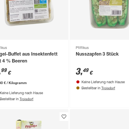
fikus
Pfiffikus
gel-Buffet aus Insektenfett
Nusszapfen 3 Stück
t 4 % Beeren
,
3
,
99
49
€
€
30 € / Kilogramm
Keine Lieferung nach Hause
Troisdorf
Bestellbar in
Keine Lieferung nach Hause
Troisdorf
Bestellbar in