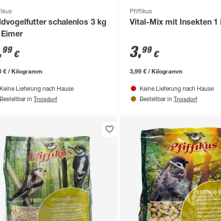
fikus
Pfiffikus
ldvogelfutter schalenlos 3 kg
Vital-Mix mit Insekten 1
 Eimer
,
3
,
99
99
€
€
0 € / Kilogramm
3,99 € / Kilogramm
Keine Lieferung nach Hause
Keine Lieferung nach Hause
Troisdorf
Troisdorf
Bestellbar in
Bestellbar in