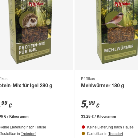
fikus
Pfiffikus
otein-Mix für Igel 280 g
Mehlwürmer 180 g
,
5
,
99
99
€
€
96 € / Kilogramm
33,28 € / Kilogramm
Keine Lieferung nach Hause
Keine Lieferung nach Hause
Troisdorf
Troisdorf
Bestellbar in
Bestellbar in