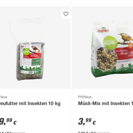
fikus
Pfiffikus
reufutter mit Insekten 10 kg
Müsli-Mix mit Insekten 
9
,
3
,
99
99
€
€