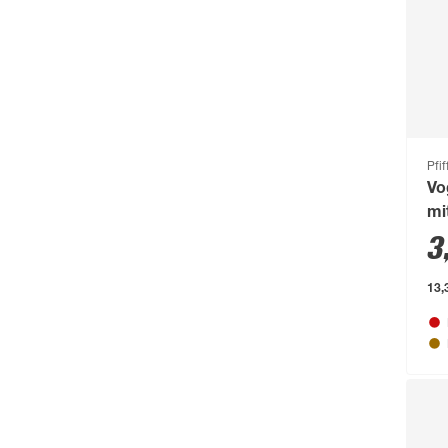
Conmetall
(92)
Connex
(211)
Cornat
(1131)
Cozze
(80)
CrownFlame
(61)
Pfif
Curver
(123)
Vo
mi
d-c-fix
(267)
3
d-c-table
(59)
13,
Dennerle
(64)
deutsche zauntechnik
(662)
Diephaus
(724)
Dobar
(75)
Doellken
(238)