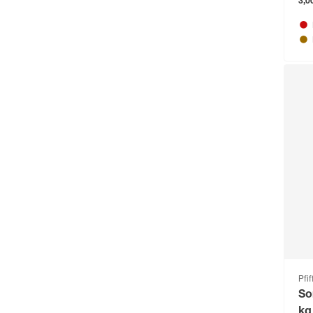
Alpertec
(564)
3,0
Alpina
(109)
ALPINA_
(68)
andiamo
(242)
andrewex
(229)
Angerer Freizeitmöbel
(136)
Animonda
(166)
Arnold
(52)
ARVES
(88)
Arvotec
(295)
Astor
(111)
Astra
(302)
Pfif
So
Aurlane
(79)
kg