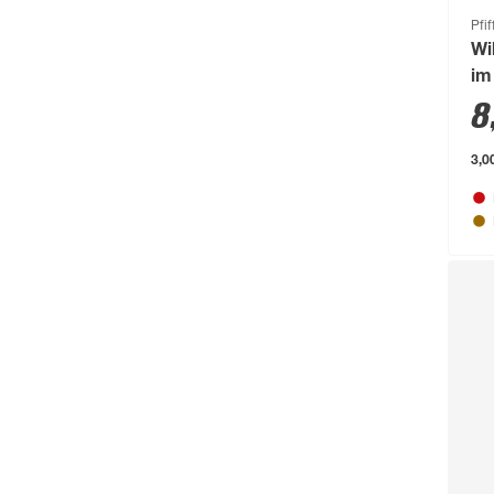
Bolsius
(72)
Pfif
Bondex
(150)
Wi
im
Bosch
(2217)
8
Bosch Petfood
(66)
3,0
Brabantia
(67)
BRAVO
(108)
Brennenstuhl
(151)
Breuer
(766)
Brilliant
(211)
Brilo
(214)
Briloner
(484)
Brügmann TraumGarten
(776)
Burg-Wächter
(343)