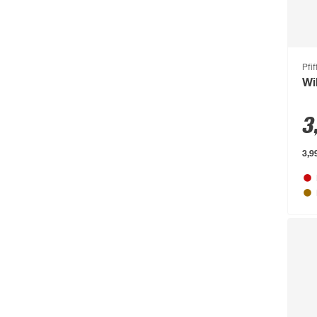
Busch-Jäger
(135)
Buschbeck
(122)
BÜMAG eG
(169)
Pfif
Wi
Campingaz
(55)
3
Cartrend
(204)
Castrol
(77)
3,9
CFH
(63)
Chris Bergen
(172)
Classen
(1893)
Climaqua
(61)
Clou
(202)
Compo
(231)