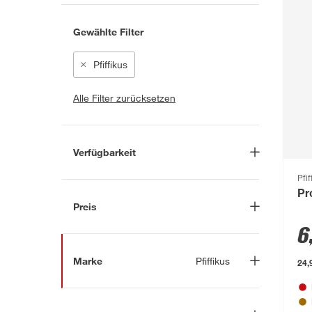
Gewählte Filter
Pfiffikus
Alle Filter zurücksetzen
Verfügbarkeit
Lieferung nach Hause
(0)
Pfif
Pr
In Troisdorf verfügbar
(0)
Preis
Auf Wunsch in Troisdorf
6
bestellbar
(56)
-
€
Anderen Markt auswählen
Marke
Pfiffikus
24,
Nach