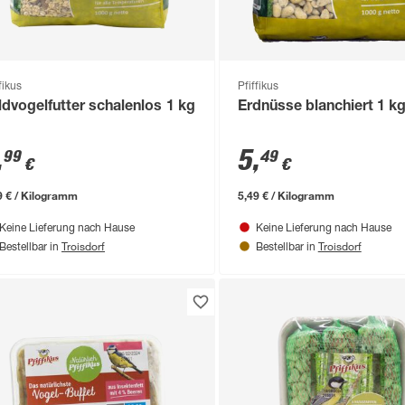
fikus
Pfiffikus
ldvogelfutter schalenlos 1 kg
Erdnüsse blanchiert 1 k
,
5
,
99
49
€
€
9 € / Kilogramm
5,49 € / Kilogramm
Keine Lieferung nach Hause
Keine Lieferung nach Hause
Troisdorf
Troisdorf
Bestellbar in
Bestellbar in