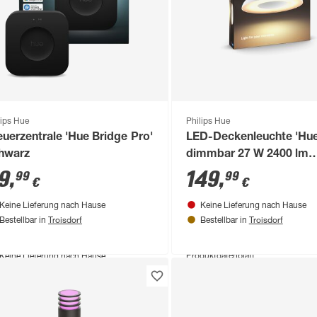
lips Hue
Philips Hue
euerzentrale 'Hue Bridge Pro'
LED-Deckenleuchte 'Hue
hwarz
dimmbar 27 W 2400 lm
warmweiß bis tageslich
9
,
149
,
99
99
€
€
39,1 x 7,1 cm
Keine Lieferung nach Hause
Keine Lieferung nach Hause
Troisdorf
Troisdorf
Bestellbar in
Bestellbar in
duktdatenblatt
Produktdatenblatt
Keine Lieferung nach Hause
Troisdorf
Keine Lieferung nach Hause
Verfügbar in
Troisdorf
Nur wenige verfügbar
Verfügbar in