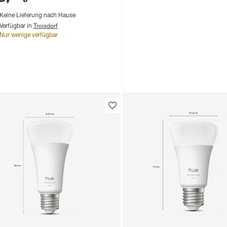
Keine Lieferung nach Hause
Troisdorf
Verfügbar in
Nur wenige verfügbar
Philips Hue
LED-Leuchtmittelset d
E27 8,1 W 1100 lm 2 Stü
109
,
99
€