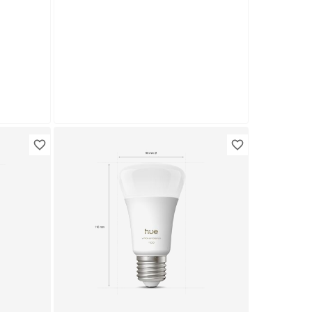
Philips Hue
immbar
LED-Leuchtmittel dimmbar
ck
E27 11,8 W 1600 lm
54
,
99
€