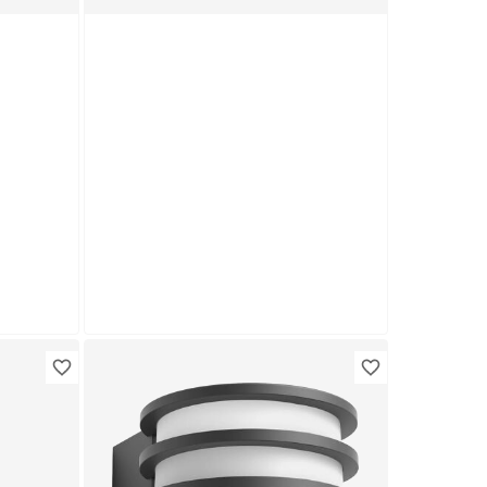
Produktdatenblatt
Keine Lieferung nach Hause
Troisdorf
Verfügbar in
Nur wenige verfügbar
Philips Hue
bar
LED-Leuchtmittelset dimmbar
E27 8,1 W 1100 lm 2 Stück
64
,
99
€