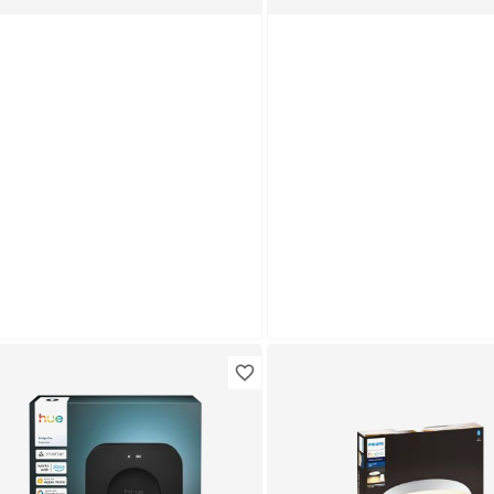
Produktdatenblatt
Keine Lieferung nach Hause
Troisdorf
Verfügbar in
lips Hue
Philips Hue
D-Leuchtmittel dimmbar
LED-Leuchtmittel dimm
7 11,8 W 1600 lm
E27 8,1 W 1100 lm
9
,
64
,
99
99
€
€