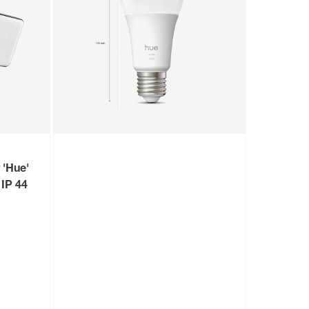
 'Hue'
IP 44