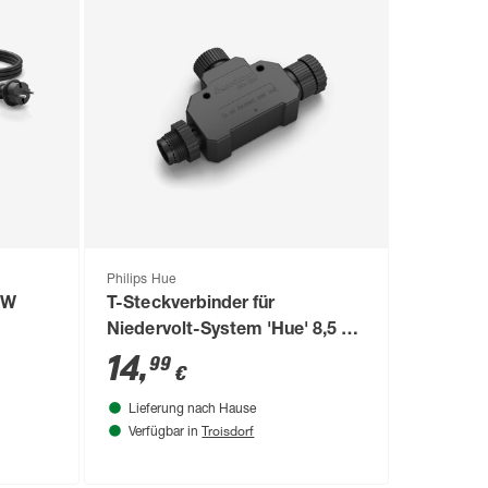
Philips Hue
 W
T-Steckverbinder für
Niedervolt-System 'Hue' 8,5 x
4,7 cm
14
,
99
€
Lieferung nach Hause
Troisdorf
Verfügbar in