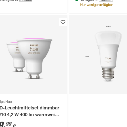
Verfügbar in
Verfügbar in
Nur wenige verfügbar
lips Hue
D-Leuchtmittelset dimmbar
10 4,2 W 400 lm warmweiß
s tageslichtweiß 2 Stück
9
,
99
€