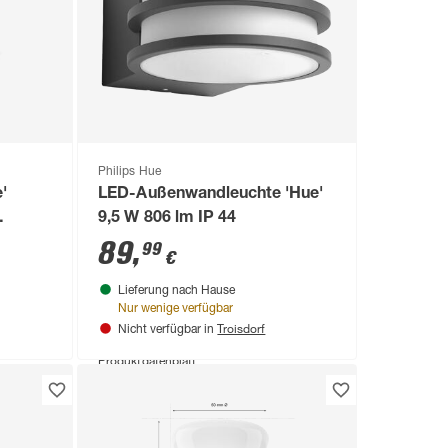
Philips Hue
'
LED-Außenwandleuchte 'Hue'
9,5 W 806 lm IP 44
tweiß Ø
89
,
99
€
Lieferung nach Hause
Nur wenige verfügbar
Troisdorf
Nicht verfügbar in
Produktdatenblatt
Keine Lieferung nach Hause
Troisdorf
Verfügbar in