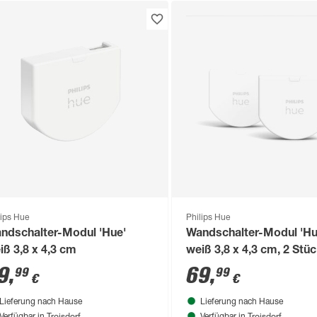
lips Hue
Philips Hue
ndschalter-Modul 'Hue'
Wandschalter-Modul 'Hu
iß 3,8 x 4,3 cm
weiß 3,8 x 4,3 cm, 2 Stü
9
,
69
,
99
99
€
€
Lieferung nach Hause
Lieferung nach Hause
Troisdorf
Troisdorf