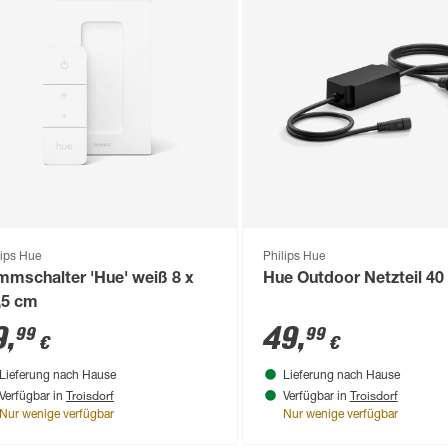
lips Hue
Philips Hue
mmschalter 'Hue' weiß 8 x
Hue Outdoor Netzteil 40
,5 cm
9
,
49
,
99
99
€
€
Lieferung nach Hause
Lieferung nach Hause
Troisdorf
Troisdorf
Verfügbar in
Verfügbar in
Nur wenige verfügbar
Nur wenige verfügbar