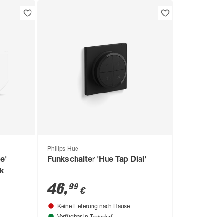
Philips Hue
e'
Funkschalter 'Hue Tap Dial'
ck
46
,
99
€
Keine Lieferung nach Hause
Troisdorf