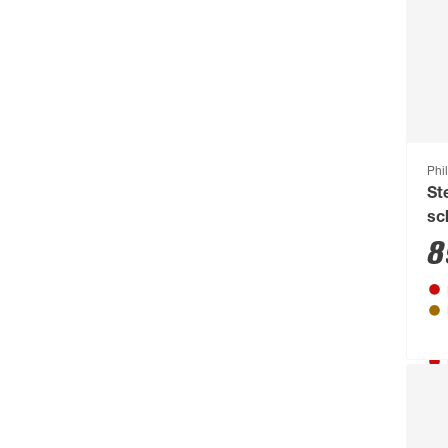
Breuer
(766)
Brilliant
(211)
Brilo
(214)
Briloner
(484)
Brügmann TraumGarten
(776)
Phi
St
Burg-Wächter
(343)
sc
Busch-Jäger
(135)
8
Buschbeck
(122)
BÜMAG eG
(169)
Pro
Campingaz
(55)
Cartrend
(204)
Castrol
(77)