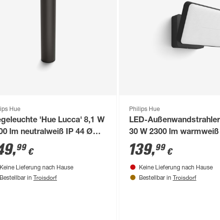
lips Hue
Philips Hue
geleuchte 'Hue Lucca' 8,1 W
LED-Außenwandstrahler
00 lm neutralweiß IP 44 Ø
30 W 2300 lm warmweiß 
,2 cm
49
,
139
,
99
99
€
€
Keine Lieferung nach Hause
Keine Lieferung nach Hause
Troisdorf
Troisdorf
Bestellbar in
Bestellbar in