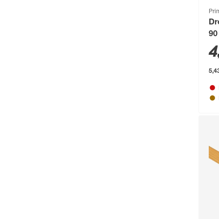
Pri
binderholz
(87)
Dr
Biohort
(1489)
90
4
blu
(95)
Boldt
(59)
5,4
Bolsius
(72)
Bondex
(150)
Bosch
(2217)
Bosch Petfood
(66)
Brabantia
(67)
BRAVO
(108)
Brennenstuhl
(151)
Breuer
(766)