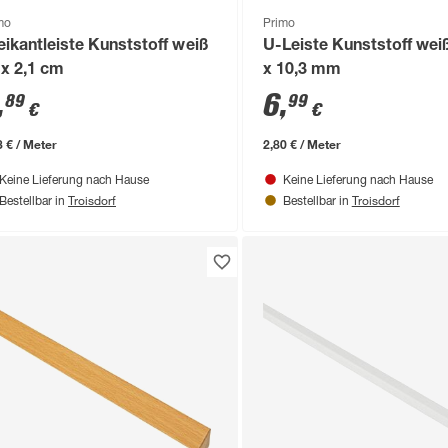
mo
Primo
eikantleiste Kunststoff weiß
U-Leiste Kunststoff wei
 x 2,1 cm
x 10,3 mm
,
6
,
89
99
€
€
3 € / Meter
2,80 € / Meter
Keine Lieferung nach Hause
Keine Lieferung nach Hause
Troisdorf
Troisdorf
Bestellbar in
Bestellbar in