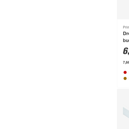
Brilliant
(211)
Brilo
(214)
Briloner
(484)
Pri
Dr
Brügmann TraumGarten
(776)
bu
Burg-Wächter
(343)
6
Busch-Jäger
(135)
7,6
Buschbeck
(122)
BÜMAG eG
(169)
Campingaz
(55)
Cartrend
(204)
Castrol
(77)
CFH
(63)
Chris Bergen
(172)