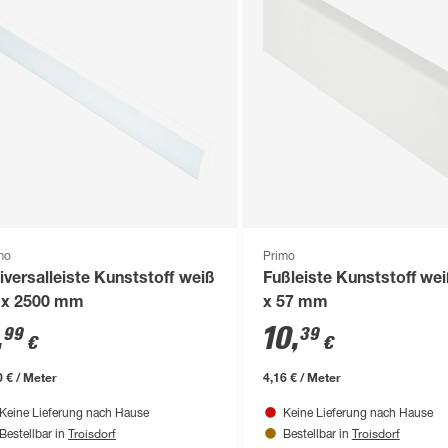
mo
Primo
iversalleiste Kunststoff weiß
Fußleiste Kunststoff we
 x 2500 mm
x 57 mm
,
10
,
99
39
€
€
0 € / Meter
4,16 € / Meter
Keine Lieferung nach Hause
Keine Lieferung nach Hause
Troisdorf
Troisdorf
Bestellbar in
Bestellbar in