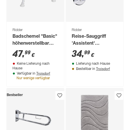
Ridder
Ridder
Badschemel "Basic"
Reise-Sauggriff
höhenverstellbar
'Assistent'
weiß 41,5 x 21/26 x
teleskopierbar bis
47
,
34
,
99
99
€
€
23 cm
100 kg
Keine Lieferung nach
Lieferung nach Hause
Troisdorf
Hause
Bestellbar in
Troisdorf
Verfügbar in
Nur wenige verfügbar
Bestseller