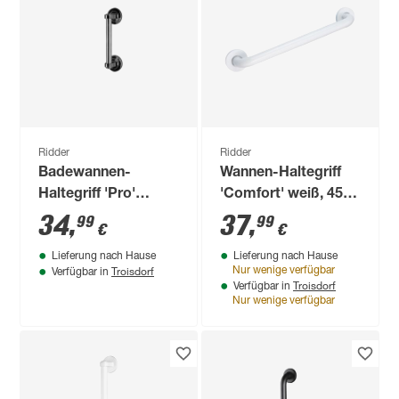
Ridder
Ridder
Badewannen-
Wannen-Haltegriff
Haltegriff 'Pro'
'Comfort' weiß, 45
Aluminium 30 cm bis
cm, bis 110 kg
34
,
37
,
99
99
€
€
110 kg
Lieferung nach Hause
Lieferung nach Hause
Troisdorf
Nur wenige verfügbar
Verfügbar in
Troisdorf
Verfügbar in
Nur wenige verfügbar