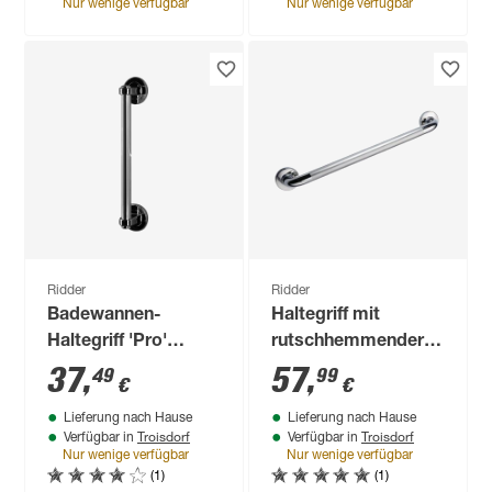
Nur wenige verfügbar
Nur wenige verfügbar
Ridder
Ridder
Badewannen-
Haltegriff mit
Haltegriff 'Pro'
rutschhemmender
chromfarben 60 cm
Grifffläche Edelstahl
37
,
57
,
49
99
€
€
bis 110 kg
poliert 60 cm
Lieferung nach Hause
Lieferung nach Hause
Troisdorf
Troisdorf
Verfügbar in
Verfügbar in
Nur wenige verfügbar
Nur wenige verfügbar
(1)
(1)