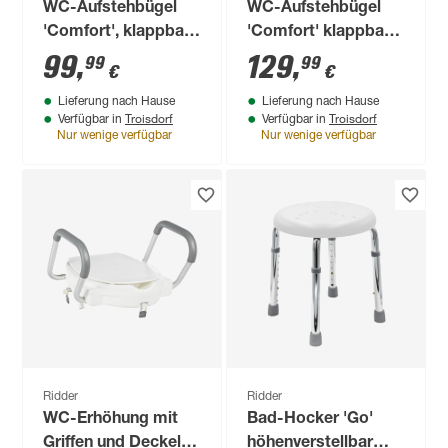
WC-Aufstehbügel
WC-Aufstehbügel
'Comfort', klappbar,
'Comfort' klappbar,
weiß, 56 cm, bis 100
weiß, 76 cm, bis 80
99
,
129
,
99
99
€
€
kg
kg
Lieferung nach Hause
Lieferung nach Hause
Troisdorf
Troisdorf
Verfügbar in
Verfügbar in
Nur wenige verfügbar
Nur wenige verfügbar
Ridder
Ridder
WC-Erhöhung mit
Bad-Hocker 'Go'
Griffen und Deckel
höhenverstellbar