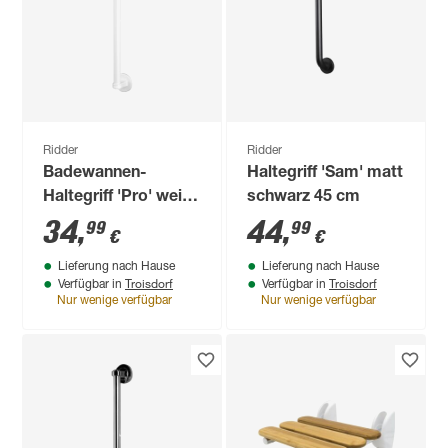
Ridder
Ridder
Badewannen-
Haltegriff 'Sam' matt
Haltegriff 'Pro' weiß
schwarz 45 cm
60 cm bis 110 kg
34
,
44
,
99
99
€
€
Lieferung nach Hause
Lieferung nach Hause
Troisdorf
Troisdorf
Verfügbar in
Verfügbar in
Nur wenige verfügbar
Nur wenige verfügbar