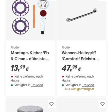
Ridder
Ridder
Montage-Kleber 'Fix
Wannen-Haltegriff
& Clean - dübelstark
'Comfort' Edelstahl
ohne Bohren' weiß,
glänzend, 60 cm, bis
13
,
47
,
99
99
€
€
bis 100 kg
110 kg
Keine Lieferung nach
Keine Lieferung nach
Hause
Hause
Troisdorf
Troisdorf
Verfügbar in
Verfügbar in
Nur wenige verfügbar