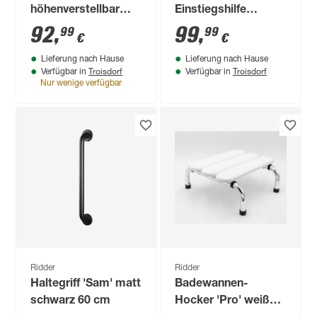
höhenverstellbar
Einstiegshilfe
weiß 62,8 x 33,3 x
'Premium' mit
92
,
99
,
99
99
€
€
41,7 - 54,2 cm
Saugern bis 120 kg
Lieferung nach Hause
Lieferung nach Hause
weiß/grau
Troisdorf
Troisdorf
Verfügbar in
Verfügbar in
Nur wenige verfügbar
Ridder
Ridder
Haltegriff 'Sam' matt
Badewannen-
schwarz 60 cm
Hocker 'Pro' weiß