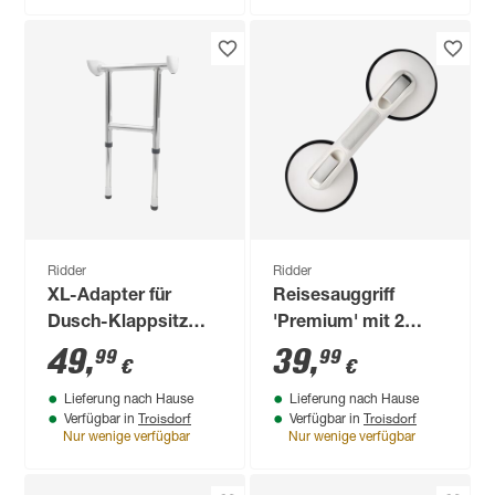
Ridder
Ridder
XL-Adapter für
Reisesauggriff
Dusch-Klappsitz
'Premium' mit 2
'Pro' chromfarben
Saugern weiß 33 cm
49
,
39
,
99
99
€
€
29 x 11,8 x 35,5 -
Lieferung nach Hause
Lieferung nach Hause
50,8 cm
Troisdorf
Troisdorf
Verfügbar in
Verfügbar in
Nur wenige verfügbar
Nur wenige verfügbar