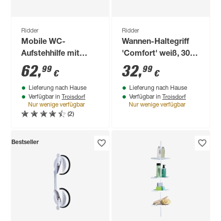
Ridder
Ridder
Mobile WC-
Wannen-Haltegriff
Aufstehhilfe mit
'Comfort' weiß, 30
Ablagekorb
cm, bis 110 kg
62
,
32
,
99
99
€
€
'Comfort' weiß, bis
Lieferung nach Hause
Lieferung nach Hause
100 kg
Troisdorf
Troisdorf
Verfügbar in
Verfügbar in
Nur wenige verfügbar
Nur wenige verfügbar
(2)
Bestseller