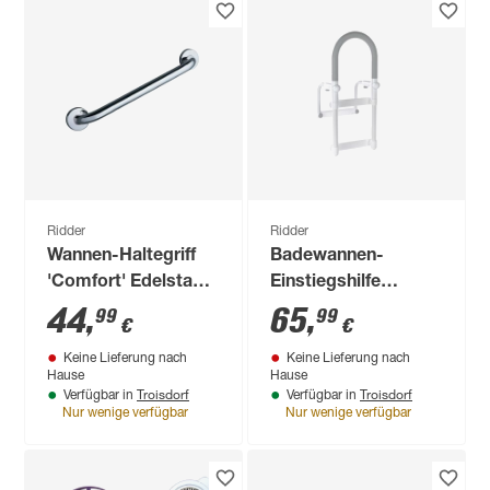
Ridder
Ridder
Wannen-Haltegriff
Badewannen-
'Comfort' Edelstahl
Einstiegshilfe
glänzend, 45 cm, bis
'Comfort' weiß, 54
44
,
65
,
99
99
€
€
110 kg
cm, bis 100 kg
Keine Lieferung nach
Keine Lieferung nach
Hause
Hause
Troisdorf
Troisdorf
Verfügbar in
Verfügbar in
Nur wenige verfügbar
Nur wenige verfügbar