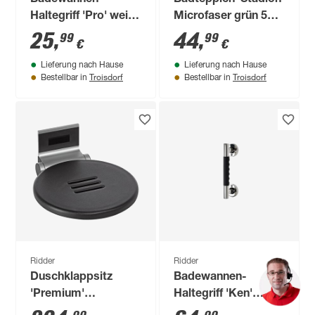
Badewannen-
Badteppich 'Stadion'
Haltegriff 'Pro' weiß
Microfaser grün 55 x
30 cm bis 110 kg
85 cm
25
,
44
,
99
99
€
€
Lieferung nach Hause
Lieferung nach Hause
Troisdorf
Troisdorf
Bestellbar in
Bestellbar in
Ridder
Ridder
Duschklappsitz
Badewannen-
'Premium'
Haltegriff 'Ken'
silbern/schwarz, Ø
chromfarben