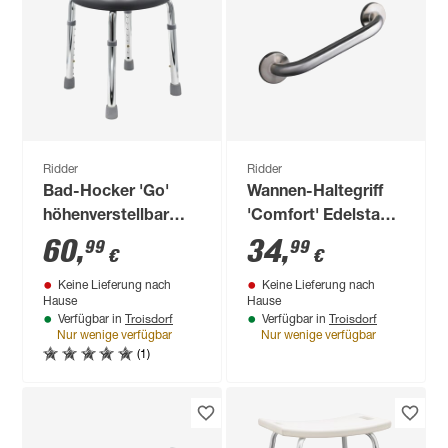
Ridder
Ridder
Bad-Hocker 'Go'
Wannen-Haltegriff
höhenverstellbar
'Comfort' Edelstahl
zementgrau 39,5 x
gebürstet, 30 cm,
60
,
34
,
99
99
€
€
37 x 34,4 - 52,2 cm
bis 110 kg
Keine Lieferung nach
Keine Lieferung nach
Hause
Hause
Troisdorf
Troisdorf
Verfügbar in
Verfügbar in
Nur wenige verfügbar
Nur wenige verfügbar
(1)