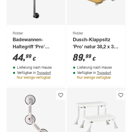
Ridder
Ridder
Badewannen-
Dusch-Klappsitz
Haltegriff 'Pro'
'Pro' natur 38,2 x 33
chromfarben 60 cm
x 16,2 cm
44
,
89
,
99
99
€
€
bis 110 kg
Lieferung nach Hause
Lieferung nach Hause
Troisdorf
Troisdorf
Verfügbar in
Verfügbar in
Nur wenige verfügbar
Nur wenige verfügbar