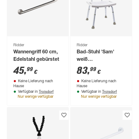
Ridder
Ridder
Wannengriff 60 cm,
Bad-Stuhl 'Sam'
Edelstahl gebürstet
weiß
höhenverstellbar in 8
45
,
83
,
99
99
€
€
Stufen, bis 150 kg
Keine Lieferung nach
Keine Lieferung nach
Hause
Hause
Troisdorf
Troisdorf
Verfügbar in
Verfügbar in
Nur wenige verfügbar
Nur wenige verfügbar