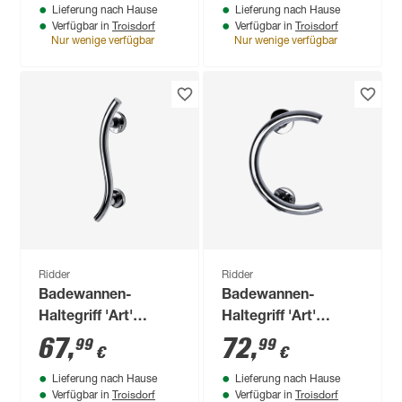
Lieferung nach Hause
Lieferung nach Hause
Troisdorf
Troisdorf
Verfügbar in
Verfügbar in
Nur wenige verfügbar
Nur wenige verfügbar
Ridder
Ridder
Badewannen-
Badewannen-
Haltegriff 'Art'
Haltegriff 'Art'
chromfarben 45 cm
chromfarben 33 cm
67
,
72
,
99
99
€
€
bis 110 kg
bis 110 kg
Lieferung nach Hause
Lieferung nach Hause
Troisdorf
Troisdorf
Verfügbar in
Verfügbar in