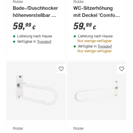
Ridder
Ridder
Bade-/Duschhocker
WC-Sitzerhöhung
höhenverstellbar mit
mit Deckel 'Comfort'
Hygieneausschnitt
weiß bis 150 kg
59
,
59
,
99
99
€
€
Lieferung nach Hause
Lieferung nach Hause
Troisdorf
Nur wenige verfügbar
Verfügbar in
Troisdorf
Verfügbar in
Nur wenige verfügbar
Ridder
Ridder