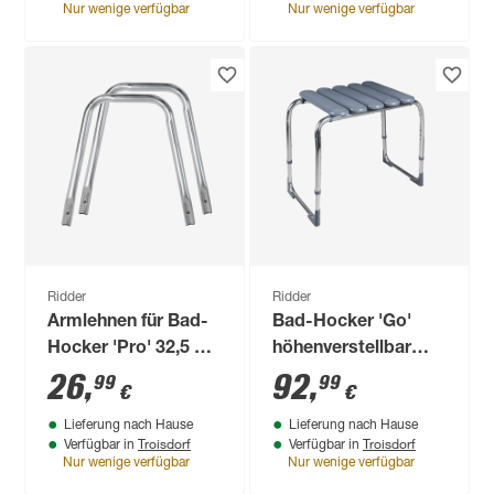
Nur wenige verfügbar
Nur wenige verfügbar
Ridder
Ridder
Armlehnen für Bad-
Bad-Hocker 'Go'
Hocker 'Pro' 32,5 x
höhenverstellbar
30,7 x 3,3 cm 1 Paar
zementgrau 62,8 x
26
,
92
,
99
99
€
€
33,3 x 41,7 - 54,2 cm
Lieferung nach Hause
Lieferung nach Hause
Troisdorf
Troisdorf
Verfügbar in
Verfügbar in
Nur wenige verfügbar
Nur wenige verfügbar