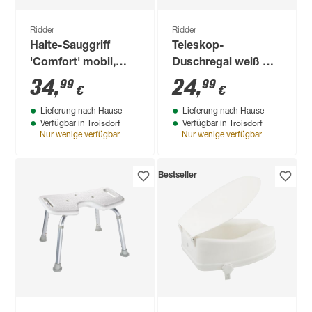
Ridder
Ridder
Halte-Sauggriff
Teleskop-
'Comfort' mobil,
Duschregal weiß mit
weiß, 32 cm, bis 100
4 Ablageflächen
34
,
24
,
99
99
€
€
kg
Lieferung nach Hause
Lieferung nach Hause
Troisdorf
Troisdorf
Verfügbar in
Verfügbar in
Nur wenige verfügbar
Nur wenige verfügbar
Bestseller