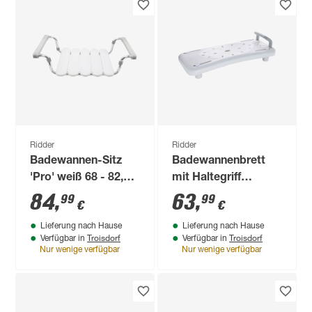
Ridder
Ridder
Badewannen-Sitz
Badewannenbrett
'Pro' weiß 68 - 82,3 x
mit Haltegriff
29,5 x 18 cm
'Comfort' weiß, 70 x
84
,
63
,
99
99
€
€
31 cm, bis 150 kg
Lieferung nach Hause
Lieferung nach Hause
Troisdorf
Troisdorf
Verfügbar in
Verfügbar in
Nur wenige verfügbar
Nur wenige verfügbar