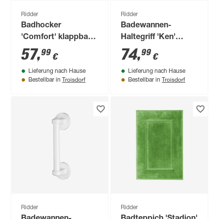
Ridder
Ridder
Badhocker
Badewannen-
'Comfort' klappbar,
Haltegriff 'Ken'
weiß, 51 cm, bis 110
chromfarben 60 cm
57
,
74
,
99
99
€
€
kg
bis 110 kg
Lieferung nach Hause
Lieferung nach Hause
Troisdorf
Troisdorf
Bestellbar in
Bestellbar in
Ridder
Ridder