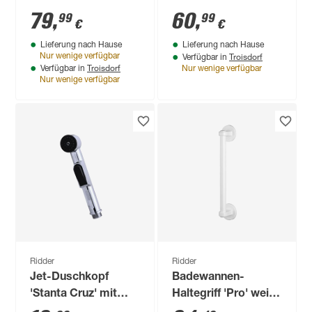
'Comfort' weiß bis
weiß 39,5 x 37 x 34,4
79
,
60
,
99
99
€
€
150 kg
- 52,2 cm
Lieferung nach Hause
Lieferung nach Hause
Troisdorf
Nur wenige verfügbar
Verfügbar in
Troisdorf
Verfügbar in
Nur wenige verfügbar
Nur wenige verfügbar
Ridder
Ridder
Jet-Duschkopf
Badewannen-
'Stanta Cruz' mit
Haltegriff 'Pro' weiß
Schalter chrom Ø 32
45 cm bis 110 kg