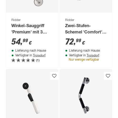
Ridder
Ridder
Winkel-Sauggriff
Zwei-Stufen-
'Premium' mit 3
Schemel 'Comfort'
Saugern weiß 60 cm
weiß, bis 150 kg
54
,
72
,
99
99
€
€
Lieferung nach Hause
Lieferung nach Hause
Troisdorf
Troisdorf
Verfügbar in
Verfügbar in
(1)
Nur wenige verfügbar