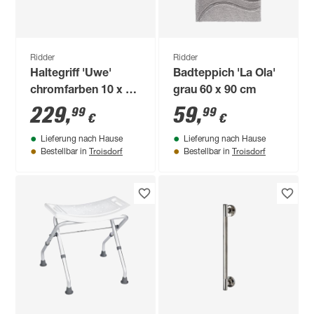
Ridder
Ridder
Haltegriff 'Uwe'
Badteppich 'La Ola'
chromfarben 10 x 79
grau 60 x 90 cm
cm
229
,
59
,
99
99
€
€
Lieferung nach Hause
Lieferung nach Hause
Troisdorf
Troisdorf
Bestellbar in
Bestellbar in