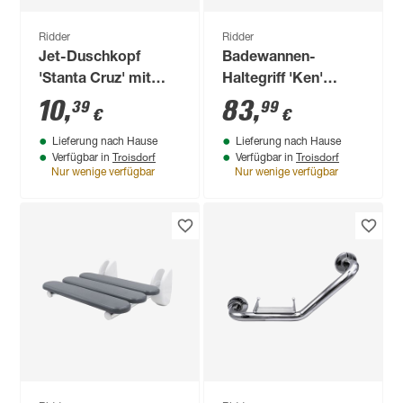
Ridder
Ridder
Jet-Duschkopf
Badewannen-
'Stanta Cruz' mit
Haltegriff 'Ken'
Schalter weiß Ø 32
chromfarben
10
,
83
,
39
99
€
€
mm
schwarz 48 cm bis
Lieferung nach Hause
Lieferung nach Hause
110 kg
Troisdorf
Troisdorf
Verfügbar in
Verfügbar in
Nur wenige verfügbar
Nur wenige verfügbar