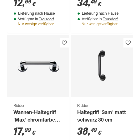
12
,
34
,
69
49
€
€
mm
Lieferung nach Hause
Lieferung nach Hause
Troisdorf
Troisdorf
Verfügbar in
Verfügbar in
Nur wenige verfügbar
Nur wenige verfügbar
Ridder
Ridder
Wannen-Haltegriff
Haltegriff 'Sam' matt
'Max' chromfarben
schwarz 30 cm
30 cm, bis 100 kg
17
,
38
,
99
49
€
€