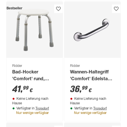
Bestseller
Ridder
Ridder
Bad-Hocker
Wannen-Haltegriff
'Comfort' rund,
'Comfort' Edelstahl
weiß, Ø 32 cm, bis
poliert, 30 cm, bis
41
,
36
,
99
99
€
€
110 kg
110 kg
Keine Lieferung nach
Keine Lieferung nach
Hause
Hause
Troisdorf
Troisdorf
Verfügbar in
Verfügbar in
Nur wenige verfügbar
Nur wenige verfügbar