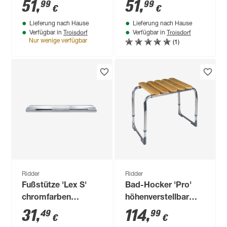
35,8 x 29,8 x 14,8 cm
51
,
51
,
99
99
€
€
Lieferung nach Hause
Lieferung nach Hause
Troisdorf
Troisdorf
Verfügbar in
Verfügbar in
(1)
Nur wenige verfügbar
Ridder
Ridder
Fußstütze 'Lex S'
Bad-Hocker 'Pro'
chromfarben
höhenverstellbar
glänzend 28,2 x 3,5 x
natur 62,8 x 33,3 x
31
,
114
,
49
99
€
€
3 cm
41,7 - 54,2 cm