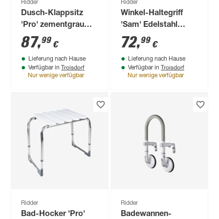
Ridder
Ridder
Dusch-Klappsitz
Winkel-Haltegriff
'Pro' zementgrau
'Sam' Edelstahl
38,2 x 33 x 16,2 cm
inklusive Ablagekorb
87
,
72
,
99
99
€
€
Lieferung nach Hause
Lieferung nach Hause
Troisdorf
Troisdorf
Verfügbar in
Verfügbar in
Nur wenige verfügbar
Nur wenige verfügbar
Ridder
Ridder
Bad-Hocker 'Pro'
Badewannen-