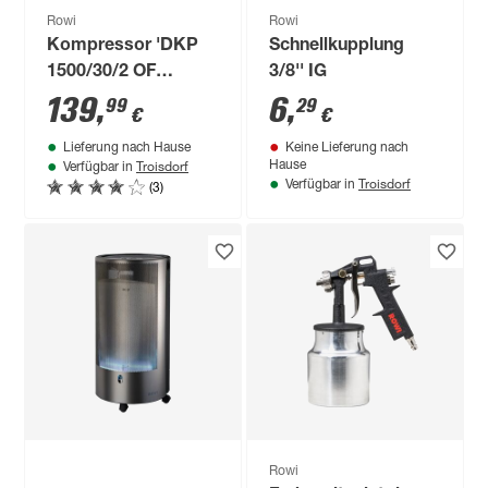
Rowi
Rowi
Kompressor 'DKP
Schnellkupplung
1500/30/2 OF
3/8'' IG
Vertical Air' 10 bar
139
,
6
,
99
29
€
€
72-240 l/min
Lieferung nach Hause
Keine Lieferung nach
Troisdorf
Hause
Verfügbar in
Troisdorf
(3)
Verfügbar in
Rowi