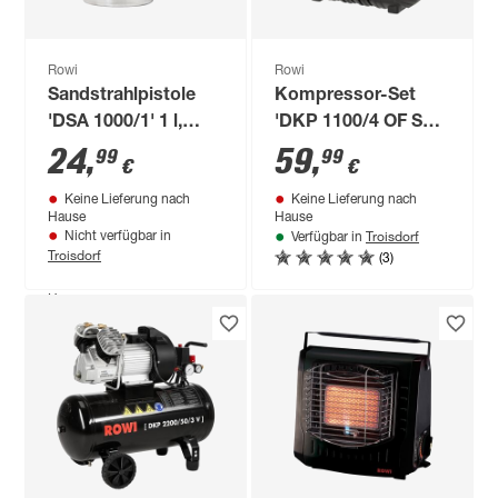
Rowi
Rowi
Sandstrahlpistole
Kompressor-Set
'DSA 1000/1' 1 l,
'DKP 1100/4 OF Set
130-250 l/min
Compact Air III' 8
24
,
59
,
99
99
€
€
bar 12-teilig
Keine Lieferung nach
Keine Lieferung nach
Hause
Hause
Troisdorf
Nicht verfügbar in
Verfügbar in
Troisdorf
(3)
Produktdatenblatt
Keine Lieferung nach
Hause
Nicht verfügbar in
Troisdorf