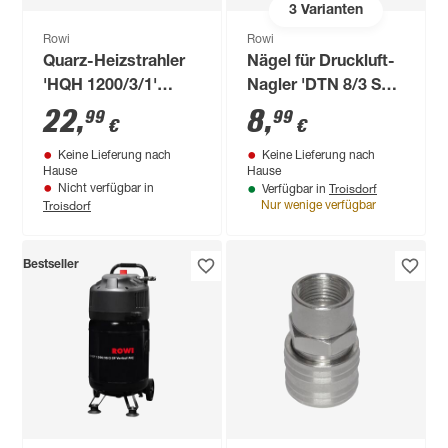
3
Varianten
Rowi
Rowi
Quarz-Heizstrahler
Nägel für Druckluft-
'HQH 1200/3/1'
Nagler 'DTN 8/3 Set'
Infrarot 1200 W
20 mm 2500 Stück
22
,
8
,
99
99
€
€
Keine Lieferung nach
Keine Lieferung nach
Hause
Hause
Troisdorf
Nicht verfügbar in
Verfügbar in
Troisdorf
Nur wenige verfügbar
Bestseller