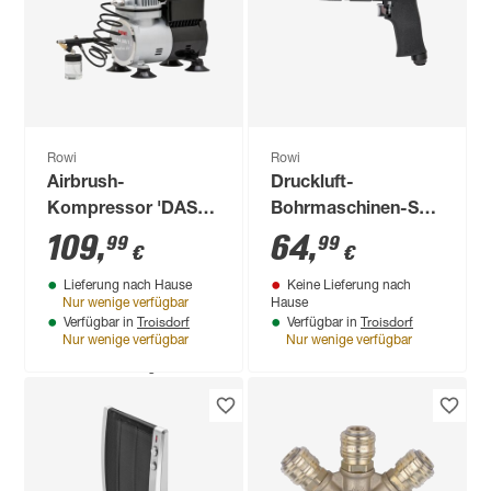
7,5 kW
2.339
,
00
€
Rowi
Rowi
Airbrush-
Druckluft-
Kompressor 'DAS
Bohrmaschinen-Set
300/1 Set Creative'
'DBM 20/1 Set' 20-
109
,
64
,
99
99
€
€
2,6 bar inklusive
teilig
Lieferung nach Hause
Keine Lieferung nach
Zubehör
Nur wenige verfügbar
Hause
Troisdorf
Troisdorf
Verfügbar in
Verfügbar in
Nur wenige verfügbar
Nur wenige verfügbar
Produktdatenblatt
Keine Lieferung nach
Hause
Nicht verfügbar in
Troisdorf