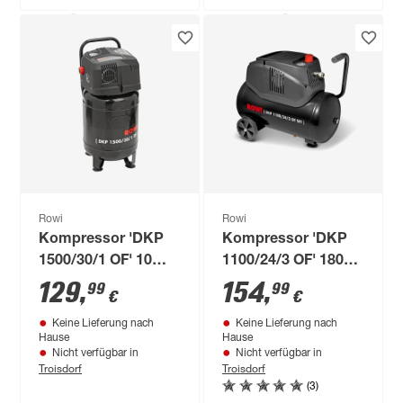
Hause
Hause
Troisdorf
Verfügbar in
Nicht verfügbar in
Troisdorf
(1)
Rowi
Rowi
Kompressor 'DKP
Kompressor 'DKP
1500/30/1 OF' 10
1100/24/3 OF' 180
bar, 72-145 l/min
l/min, inkl. Zubehör
129
,
154
,
99
99
€
€
Keine Lieferung nach
Keine Lieferung nach
Hause
Hause
Nicht verfügbar in
Nicht verfügbar in
Troisdorf
Troisdorf
(3)