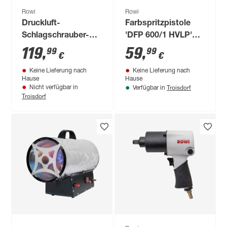
Rowi
Rowi
Druckluft-
Farbspritzpistole
Schlagschrauber-
'DFP 600/1 HVLP'
Set 'DSS 16/1 Set
600 ml, 160-280
119
,
59
,
99
99
€
€
Pro' 16-teilig
l/min
Keine Lieferung nach
Keine Lieferung nach
Hause
Hause
Troisdorf
Nicht verfügbar in
Verfügbar in
Troisdorf