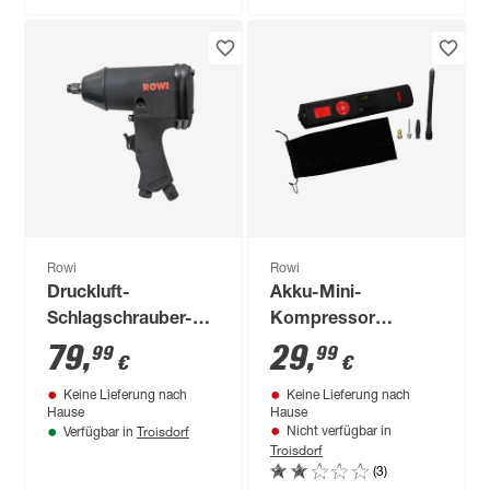
Rowi
Rowi
Gas-Heizofen 'HGO
Gas-Heizofen 'HGO
4200/2 Blue Flame
4200/2 Blue Flame
Pro' schwarz, mit
Pro' schwarz 4200 W
119
,
109
,
99
99
€
€
Thermostat
Rowi
Rowi
Druckluft-
Akku-Mini-
Schlagschrauber-
Kompressor
Set 'DSS 16/1 Set'
schwarz 12 V, 11 bar
79
,
29
,
99
99
€
€
16-teilig
Keine Lieferung nach
Keine Lieferung nach
Hause
Hause
Troisdorf
Nicht verfügbar in
Verfügbar in
Troisdorf
Produktdatenblatt
Produktdatenblatt
(3)
Keine Lieferung nach
Keine Lieferung nach