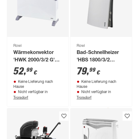
schwarz 10 KW
94
,
99
€
Rowi
Rowi
Wärmekonvektor
Bad-Schnellheizer
'HWK 2000/3/2 G'
'HBS 1800/3/2
2000 W
Premium' 1800 W
52
,
79
,
99
99
€
€
Keine Lieferung nach
Keine Lieferung nach
Hause
Hause
Nicht verfügbar in
Nicht verfügbar in
Troisdorf
Troisdorf
Produktdatenblatt
Lieferung nach Hause
Nur wenige verfügbar
Troisdorf
Verfügbar in