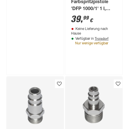
Farbspritzpistole
'DFP 1000/1' 1 l,
130-250 l/min
39
,
99
€
Keine Lieferung nach
Hause
Troisdorf
Verfügbar in
Nur wenige verfügbar
Rowi
Gas-Heizofen 'Blue
Flame Pure
Premium+ Inox'
159
,
99
€
grau