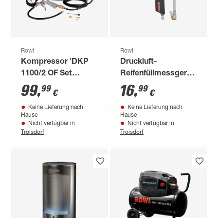
Rowi
Rowi
Kompressor 'DKP
Druckluft-
1100/2 OF Set
Reifenfüllmessgerät
Compact Air' mit 6-
'DRM 8/1' 8 bar
99
,
16
,
99
99
€
€
teiligem Zubehörset
Keine Lieferung nach
Keine Lieferung nach
Hause
Hause
Nicht verfügbar in
Nicht verfügbar in
Troisdorf
Troisdorf