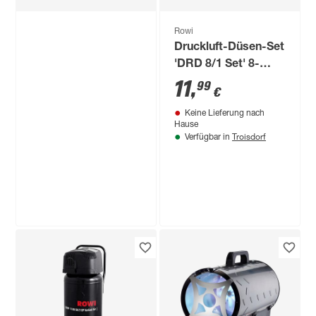
Rowi
Druckluft-Düsen-Set
'DRD 8/1 Set' 8-
teilig
11
,
99
€
Keine Lieferung nach
Hause
Troisdorf
Verfügbar in
Rowi
Pelletofen 'Puro'
Stahl 6 kW
859
,
00
€