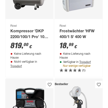
Rowi
Rowi
Kompressor 'DKP
Frostwächter 'HFW
2200/100/1 Pro' 10
400/1 S' 400 W
bar, 273-310 l/min
819
,
18
,
00
99
€
€
Keine Lieferung nach
Keine Lieferung nach
Hause
Hause
Troisdorf
Nicht verfügbar in
Verfügbar in
Troisdorf
Nur wenige verfügbar
(1)
Bestseller