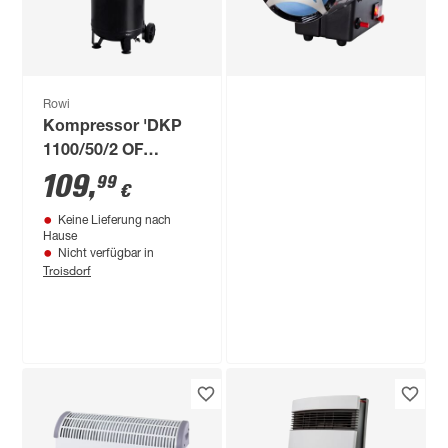
Rowi
Kompressor 'DKP
1100/50/2 OF
Vertical Air' 8 bar,
109
,
99
€
34-99 l/min
Keine Lieferung nach
Hause
Nicht verfügbar in
Troisdorf
Produktdatenblatt
Keine Lieferung nach
Hause
Nicht verfügbar in
Troisdorf
Rowi
Gasheizgebläse
'HGH 10000/4 Inox'