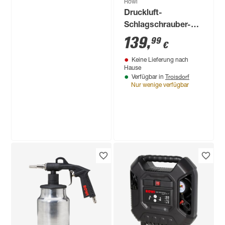
Rowi
Druckluft-
Schlagschrauber-
Set 'DSS 16/3 Set
139
,
99
€
Pro' 16-teilig
Keine Lieferung nach
Hause
Troisdorf
Verfügbar in
Nur wenige verfügbar
Rowi
Gas-Heizgebläse
'HGH 30000/5 Inox'
schwarz 30 kW
159
,
99
€