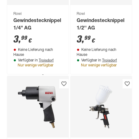
Rowi
Rowi
Gewindestecknippel
Gewindestecknippel
1/4" AG
1/2'' AG
3
,
3
,
99
99
€
€
Keine Lieferung nach
Keine Lieferung nach
Hause
Hause
Troisdorf
Troisdorf
Verfügbar in
Verfügbar in
Nur wenige verfügbar
Nur wenige verfügbar
Produktdatenblatt
Keine Lieferung nach
Hause
Nicht verfügbar in
Troisdorf