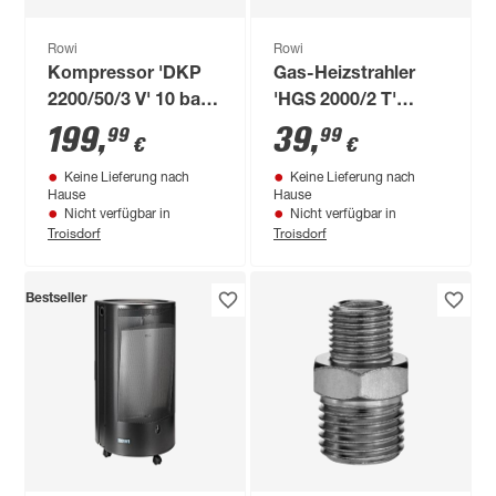
Rowi
Rowi
Kompressor 'DKP
Gas-Heizstrahler
2200/50/3 V' 10 bar,
'HGS 2000/2 T'
266-323 l/min
schwarz 2000 W
199
,
39
,
99
99
€
€
Keine Lieferung nach
Keine Lieferung nach
Hause
Hause
Nicht verfügbar in
Nicht verfügbar in
Troisdorf
Troisdorf
Bestseller