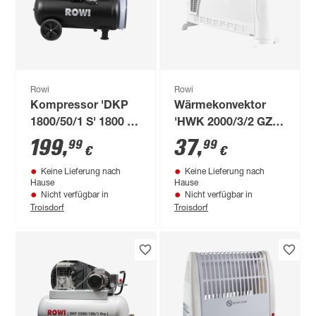
Rowi
Rowi
Kompressor 'DKP
Wärmekonvektor
1800/50/1 S' 1800 W
'HWK 2000/3/2 GZ
10 bar
Premium' 2000 W
199
,
37
,
99
99
€
€
Keine Lieferung nach
Keine Lieferung nach
Hause
Hause
Nicht verfügbar in
Nicht verfügbar in
Troisdorf
Troisdorf