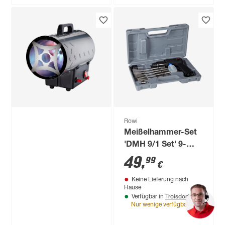
Rowi
Meißelhammer-Set
'DMH 9/1 Set' 9-
teilig
49
,
99
€
Keine Lieferung nach
Hause
Troisdorf
Verfügbar in
Nur wenige verfügbar