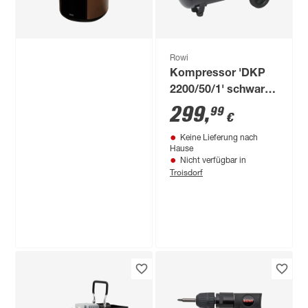
Thermostat
Rowi
Kompressor 'DKP
2200/50/1' schwarz
10 bar, 272 l/min
299
,
99
€
Keine Lieferung nach
Hause
Nicht verfügbar in
Troisdorf
Produktdatenblatt
Keine Lieferung nach
Hause
Nicht verfügbar in
Troisdorf
Rowi
Pelletofen 'Natura'
Stahl schwarz/braun