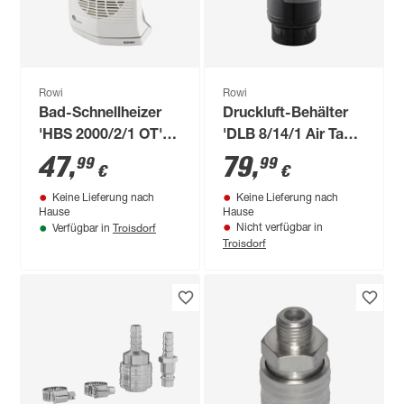
Rowi
Rowi
Bad-Schnellheizer
Druckluft-Behälter
'HBS 2000/2/1 OT'
'DLB 8/14/1 Air Tank'
2000 W
8 bar, 14 l
47
,
79
,
99
99
€
€
Keine Lieferung nach
Keine Lieferung nach
Hause
Hause
Troisdorf
Nicht verfügbar in
Verfügbar in
Troisdorf