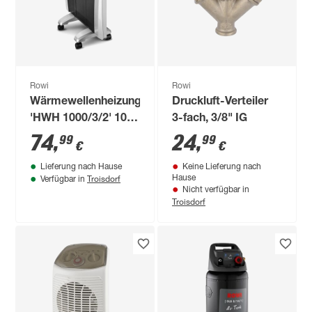
Rowi
Rowi
Wärmewellenheizung
Druckluft-Verteiler
'HWH 1000/3/2' 1000
3-fach, 3/8" IG
W
74
,
24
,
99
99
€
€
Lieferung nach Hause
Keine Lieferung nach
Troisdorf
Hause
Verfügbar in
Nicht verfügbar in
Troisdorf