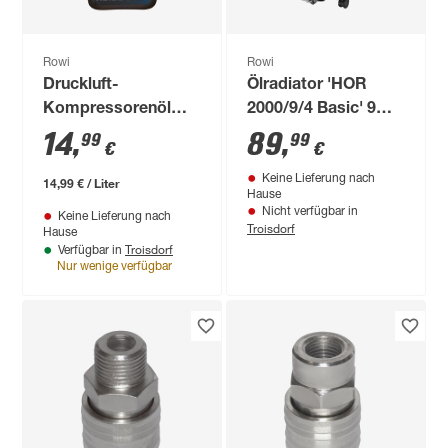
Rowi
Rowi
Druckluft-
Ölradiator 'HOR
Kompressorenöl
2000/9/4 Basic' 9
1000 ml
Rippen, 2000 W
14
,
89
,
99
99
€
€
Keine Lieferung nach
14,99 € / Liter
Hause
Nicht verfügbar in
Keine Lieferung nach
Troisdorf
Hause
Troisdorf
Verfügbar in
Nur wenige verfügbar