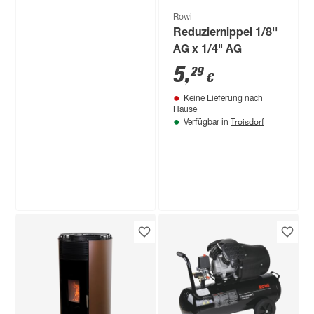
Rowi
Reduziernippel 1/8''
AG x 1/4" AG
5
,
29
€
Keine Lieferung nach
Hause
Troisdorf
Verfügbar in
Rowi
Gas-Heizofen 'Blue
Flame Pure
Premium++'
189
,
99
€
schwarz, mit