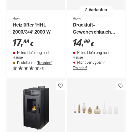
2
Varianten
Rowi
Rowi
Heizlüfter 'HHL
Druckluft-
2000/3/4' 2000 W
Gewebeschlauch
'DGS 5/6/1' Ø 6 mm,
17
,
14
,
99
99
€
€
5 m
Keine Lieferung nach
Keine Lieferung nach
Hause
Hause
Troisdorf
Nicht verfügbar in
Bestellbar in
Troisdorf
(1)