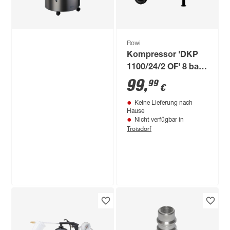
Rowi
Kompressor 'DKP
1100/24/2 OF' 8 bar,
83-132 l/min
99
,
99
€
Keine Lieferung nach
Hause
Nicht verfügbar in
Troisdorf
Rowi
Gas-Heizofen 'Blue
Flame Pure