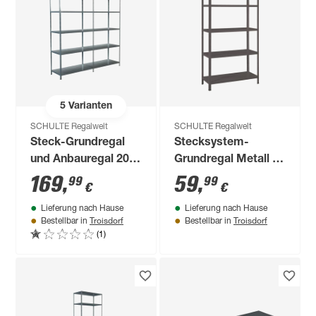
5
Varianten
SCHULTE Regalwelt
SCHULTE Regalwelt
Steck-Grundregal
Stecksystem-
und Anbauregal 200
Grundregal Metall 90
x 200 x 50 cm, 10
x 180 x 40 cm
169
,
59
,
99
99
€
€
Böden, verzinkt,
Lieferung nach Hause
Lieferung nach Hause
Tragkraft 425 kg
Troisdorf
Troisdorf
Bestellbar in
Bestellbar in
(1)