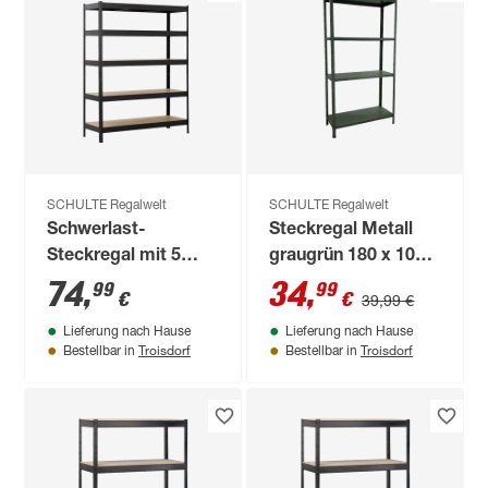
SCHULTE Regalwelt
SCHULTE Regalwelt
Schwerlast-
Steckregal Metall
Steckregal mit 5
graugrün 180 x 100 x
Böden à 200 kg
40 cm 4 Böden à 65
74
,
34
,
99
99
€
€
39,99 €
Traglast, schwarz
kg
Lieferung nach Hause
Lieferung nach Hause
180 x 140 x 50 cm
Troisdorf
Troisdorf
Bestellbar in
Bestellbar in