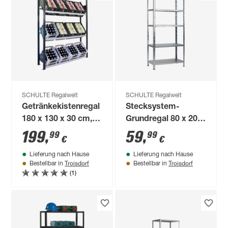
SCHULTE Regalwelt
SCHULTE Regalwelt
Getränkekistenregal
Stecksystem-
180 x 130 x 30 cm,
Grundregal 80 x 200
schwarz/silber
x 35 cm
199
,
59
,
99
99
€
€
Lieferung nach Hause
Lieferung nach Hause
Troisdorf
Troisdorf
Bestellbar in
Bestellbar in
(1)