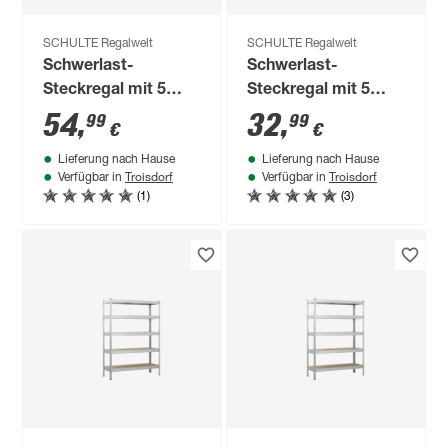
SCHULTE Regalwelt
SCHULTE Regalwelt
Schwerlast-
Schwerlast-
Steckregal mit 5
Steckregal mit 5
Böden à 150 kg
Böden à 175 kg
54
,
32
,
99
99
€
€
Traglast, verzinkt
Traglast, verzinkt
Lieferung nach Hause
Lieferung nach Hause
180 x 100 x 60 cm
180 x 90 x 40 cm
Troisdorf
Troisdorf
Verfügbar in
Verfügbar in
(1)
(3)