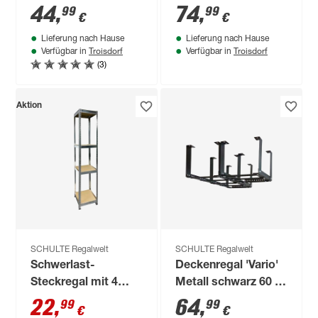
180 x 45 cm 5 Böden
Böden à 200 kg
44
,
74
,
99
99
€
€
a 280 kg
Traglast, schwarz
Lieferung nach Hause
Lieferung nach Hause
180 x 180 x 40 cm
Troisdorf
Troisdorf
Verfügbar in
Verfügbar in
(3)
Aktion
SCHULTE Regalwelt
SCHULTE Regalwelt
Schwerlast-
Deckenregal 'Vario'
Steckregal mit 4
Metall schwarz 60 x
Böden à 150 kg
120 cm 100 kg 3er-
22
,
64
,
99
99
€
€
Traglast, verzinkt
Set