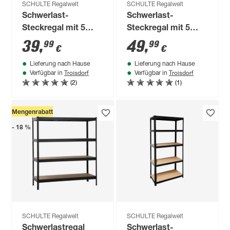
SCHULTE Regalwelt
SCHULTE Regalwelt
Schwerlast-
Schwerlast-
Steckregal mit 5
Steckregal mit 5
Böden à 150 kg
Böden à 150 kg
39
,
49
,
99
99
€
€
Traglast, verzinkt
Traglast, verzinkt
Lieferung nach Hause
Lieferung nach Hause
180 x 120 x 40 cm
180 x 130 x 45 cm
Troisdorf
Troisdorf
Verfügbar in
Verfügbar in
(2)
(1)
Mengenrabatt
- 18 %
SCHULTE Regalwelt
SCHULTE Regalwelt
Schwerlastregal
Schwerlast-