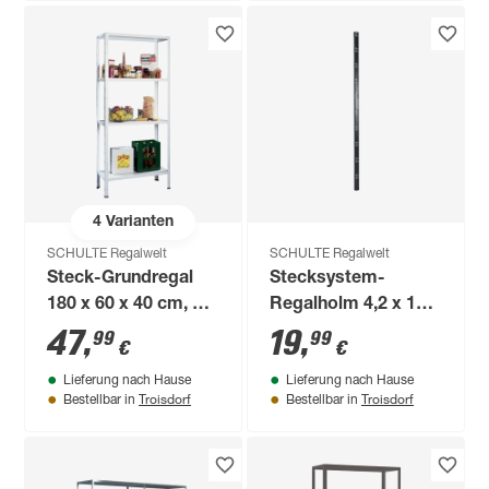
4
Varianten
SCHULTE Regalwelt
SCHULTE Regalwelt
Steck-Grundregal
Stecksystem-
180 x 60 x 40 cm, 4
Regalholm 4,2 x 105
Böden, weiß,
x 2,8 cm
47
,
19
,
99
99
€
€
Tragkraft 260 kg
Lieferung nach Hause
Lieferung nach Hause
Troisdorf
Troisdorf
Bestellbar in
Bestellbar in