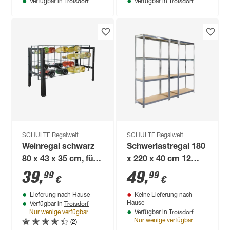
Troisdorf
Troisdorf
Verfügbar in
Verfügbar in
SCHULTE Regalwelt
SCHULTE Regalwelt
Weinregal schwarz
Schwerlastregal 180
80 x 43 x 35 cm, für
x 220 x 40 cm 12
32 Flaschen
Böden à 90 kg
39
,
49
,
99
99
€
€
Lieferung nach Hause
Keine Lieferung nach
Troisdorf
Hause
Verfügbar in
Troisdorf
Nur wenige verfügbar
Verfügbar in
(2)
Nur wenige verfügbar