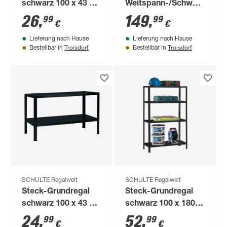
schwarz 100 x 43 x
Weitspann-/Schwerlastreg
35 cm, 2 Böden à 90
143 x 180 x 50 cm
26
,
149
,
99
99
€
€
kg
Lieferung nach Hause
Lieferung nach Hause
Troisdorf
Troisdorf
Bestellbar in
Bestellbar in
SCHULTE Regalwelt
SCHULTE Regalwelt
Steck-Grundregal
Steck-Grundregal
schwarz 100 x 43 x
schwarz 100 x 180 x
35 cm, 2 Böden à 65
40 cm, 4 Böden à 65
24
,
52
,
99
99
€
€