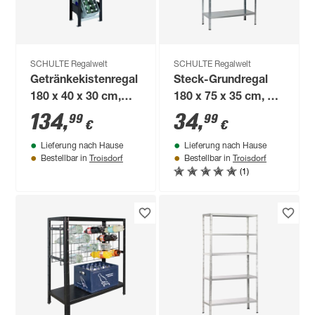
SCHULTE Regalwelt
SCHULTE Regalwelt
Getränkekistenregal
Steck-Grundregal
180 x 40 x 30 cm,
180 x 75 x 35 cm, 4
schwarz/silber
Böden, verzinkt,
134
,
34
,
99
99
€
€
Tragkraft 200 kg
Lieferung nach Hause
Lieferung nach Hause
Troisdorf
Troisdorf
Bestellbar in
Bestellbar in
(1)