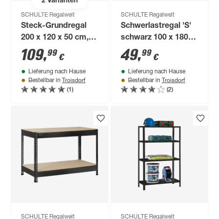
2
Varianten
SCHULTE Regalwelt
SCHULTE Regalwelt
Steck-Grundregal
Schwerlastregal 'S'
200 x 120 x 50 cm, 5
schwarz 100 x 180 x
Böden, verzinkt,
35 cm, 4 Böden à 90
109
,
49
,
99
99
€
€
Tragkraft 425 kg
kg
Lieferung nach Hause
Lieferung nach Hause
Troisdorf
Troisdorf
Bestellbar in
Bestellbar in
(1)
(2)
SCHULTE Regalwelt
SCHULTE Regalwelt