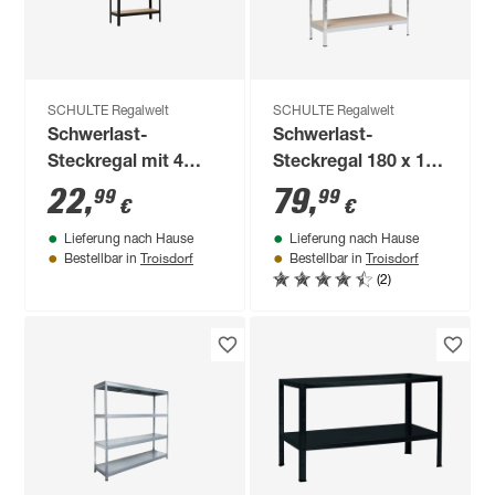
SCHULTE Regalwelt
SCHULTE Regalwelt
Schwerlast-
Schwerlast-
Steckregal mit 4
Steckregal 180 x 130
Böden à 150 kg
x 45 cm, 5 Böden,
22
,
79
,
99
99
€
€
Traglast, schwarz
verzinkt, Tragkraft
Lieferung nach Hause
Lieferung nach Hause
180 x 90 x 35 cm
750 kg
Troisdorf
Troisdorf
Bestellbar in
Bestellbar in
(2)