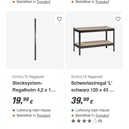
Troisdorf
Troisdorf
Bestellbar in
Bestellbar in
SCHULTE Regalwelt
SCHULTE Regalwelt
Stecksystem-
Schwerlastregal 'L'
Regalholm 4,2 x 195
schwarz 120 x 43 x
x 2,8 cm
40 cm, 2 Böden à
19
,
39
,
99
99
€
€
150 kg
Lieferung nach Hause
Lieferung nach Hause
Troisdorf
Troisdorf
Bestellbar in
Bestellbar in
(5)