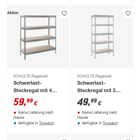
Aktion
SCHULTE Regalwelt
SCHULTE Regalwelt
Schwerlast-
Schwerlast-
Steckregal mit 4
Steckregal mit 5
Böden à 250 kg
Böden à 280 kg
59
,
49
,
99
99
€
€
Traglast, verzinkt
Traglast, verzinkt
Keine Lieferung nach
Keine Lieferung nach
180 x 160 x 60 cm
180 x 90 x 45 cm
Hause
Hause
Troisdorf
Troisdorf
Verfügbar in
Verfügbar in