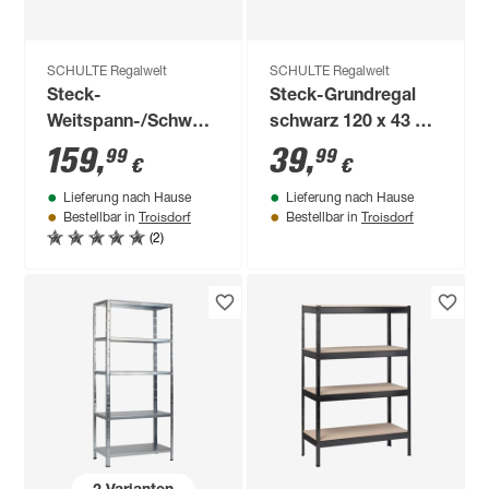
SCHULTE Regalwelt
SCHULTE Regalwelt
Steck-
Steck-Grundregal
Weitspann-/Schwerlastregal
schwarz 120 x 43 x
183 x 180 x 50 cm
40 cm, 2 Böden à 65
159
,
39
,
99
99
€
€
kg
Lieferung nach Hause
Lieferung nach Hause
Troisdorf
Troisdorf
Bestellbar in
Bestellbar in
(2)