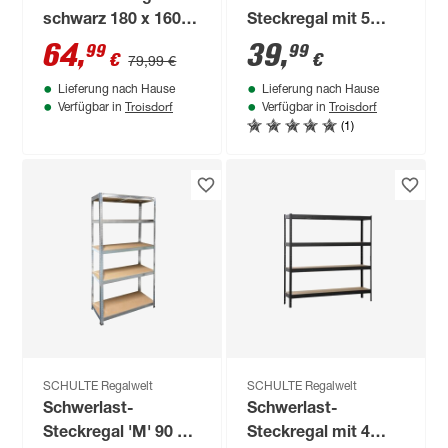
schwarz 180 x 160 x
Steckregal mit 5
60 cm, 4 Böden à
Böden à 175 kg
64
,
39
,
99
99
€
€
79,99 €
250 kg
Traglast, schwarz
Lieferung nach Hause
Lieferung nach Hause
180 x 90 x 40 cm
Troisdorf
Troisdorf
Verfügbar in
Verfügbar in
(1)
SCHULTE Regalwelt
SCHULTE Regalwelt
Schwerlast-
Schwerlast-
Steckregal 'M' 90 x
Steckregal mit 4