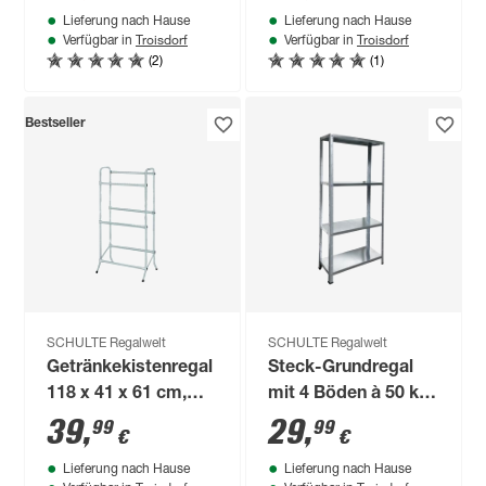
Lieferung nach Hause
Lieferung nach Hause
180 x 50 x 50 cm
Troisdorf
Troisdorf
Verfügbar in
Verfügbar in
(2)
(1)
Bestseller
SCHULTE Regalwelt
SCHULTE Regalwelt
Getränkekistenregal
Steck-Grundregal
118 x 41 x 61 cm,
mit 4 Böden à 50 kg
weiß
Traglast, verzinkt
39
,
29
,
99
99
€
€
140 x 75 x 30 cm
Lieferung nach Hause
Lieferung nach Hause