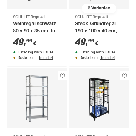
2
Varianten
SCHULTE Regalwelt
SCHULTE Regalwelt
Weinregal schwarz
Steck-Grundregal
80 x 90 x 35 cm, für
190 x 100 x 40 cm, 5
32 Flaschen
Böden, verzinkt,
49
,
49
,
99
99
€
€
Tragkraft 325 kg
Lieferung nach Hause
Lieferung nach Hause
Troisdorf
Troisdorf
Bestellbar in
Bestellbar in