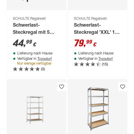
SCHULTE Regalwelt
SCHULTE Regalwelt
Schwerlast-
Schwerlast-
Steckregal mit 5
Steckregal 'XXL' 180
Böden à 150 kg
x 160 x 60 cm 4
44
,
79
,
99
99
€
€
Traglast, schwarz
Böden a 250 kg
Lieferung nach Hause
Lieferung nach Hause
180 x 120 x 40 cm
Troisdorf
Troisdorf
Verfügbar in
Verfügbar in
(15)
Nur wenige verfügbar
(3)