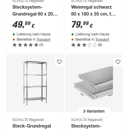
SCHULTE Regalwelt
SCHULTE Regalwelt
Stecksystem-
Weinregal schwarz
Grundregal 60 x 200
80 x 180 x 35 cm, für
x 35 cm
96 Flaschen
49
,
79
,
99
99
€
€
Lieferung nach Hause
Lieferung nach Hause
Troisdorf
Troisdorf
Bestellbar in
Bestellbar in
(1)
(2)
3
Varianten
SCHULTE Regalwelt
SCHULTE Regalwelt
Steck-Grundregal
Stecksystem-