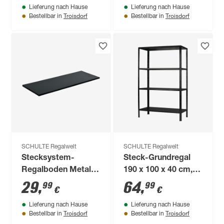
Lieferung nach Hause
Lieferung nach Hause
Troisdorf
Troisdorf
Bestellbar in
Bestellbar in
SCHULTE Regalwelt
SCHULTE Regalwelt
Stecksystem-
Steck-Grundregal
Regalboden Metall
190 x 100 x 40 cm, 4
40 x 50 cm
Böden, schwarz,
29
,
64
,
99
99
€
€
Tragkraft 260 kg
Lieferung nach Hause
Lieferung nach Hause
Troisdorf
Troisdorf
Bestellbar in
Bestellbar in