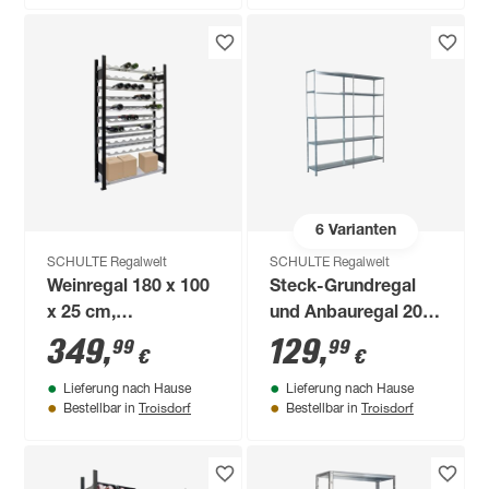
6
Varianten
SCHULTE Regalwelt
SCHULTE Regalwelt
Weinregal 180 x 100
Steck-Grundregal
x 25 cm,
und Anbauregal 200
schwarz/silber
x 180 x 35 cm, 10
349
,
129
,
99
99
€
€
Böden, verzinkt,
Lieferung nach Hause
Lieferung nach Hause
Tragkraft 425 kg
Troisdorf
Troisdorf
Bestellbar in
Bestellbar in