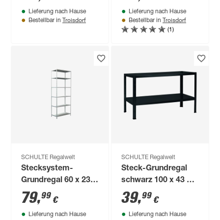
kg
kg
Lieferung nach Hause
Lieferung nach Hause
Troisdorf
Troisdorf
Bestellbar in
Bestellbar in
(1)
SCHULTE Regalwelt
SCHULTE Regalwelt
Stecksystem-
Steck-Grundregal
Grundregal 60 x 230
schwarz 100 x 43 x
x 35 cm
40 cm, 2 Böden à 65
79
,
39
,
99
99
€
€
kg
Lieferung nach Hause
Lieferung nach Hause