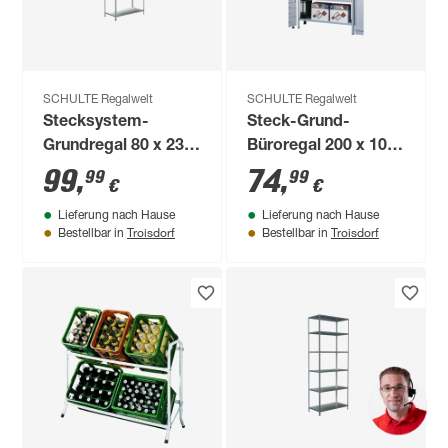
SCHULTE Regalwelt
SCHULTE Regalwelt
Stecksystem-
Steck-Grund-
Grundregal 80 x 230
Büroregal 200 x 100
x 35 cm
x 30 cm, 6 Böden,
99
,
74
,
99
99
€
€
weiß, Tragkraft 390
Lieferung nach Hause
Lieferung nach Hause
kg
Troisdorf
Troisdorf
Bestellbar in
Bestellbar in