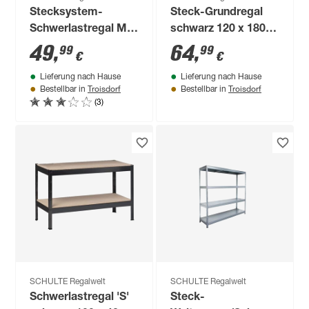
Stecksystem-
Steck-Grundregal
Schwerlastregal M
schwarz 120 x 180 x
130 x 87 x 60 cm
40 cm, 4 Böden à 65
49
,
64
,
99
99
€
€
kg
Lieferung nach Hause
Lieferung nach Hause
Troisdorf
Troisdorf
Bestellbar in
Bestellbar in
(3)
SCHULTE Regalwelt
SCHULTE Regalwelt
Schwerlastregal 'S'
Steck-