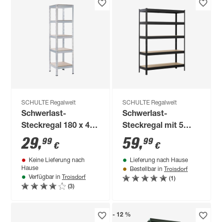
SCHULTE Regalwelt
SCHULTE Regalwelt
Schwerlast-
Schwerlast-
Steckregal 180 x 45
Steckregal mit 5
x 45 cm, 5 Böden,
Böden à 150 kg
29
,
59
,
99
99
€
€
verzinkt, Tragkraft
Traglast, schwarz
Keine Lieferung nach
Lieferung nach Hause
1000 kg
180 x 130 x 45 cm
Troisdorf
Hause
Bestellbar in
Troisdorf
(1)
Verfügbar in
(3)
- 12 %