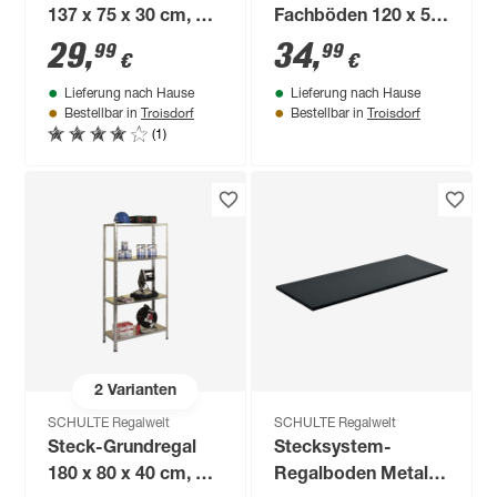
137 x 75 x 30 cm, 4
Fachböden 120 x 50
Böden, verzinkt,
cm, 2 Stück verzinkt
29
,
34
,
99
99
€
€
Tragkraft 200 kg
Lieferung nach Hause
Lieferung nach Hause
Troisdorf
Troisdorf
Bestellbar in
Bestellbar in
(1)
2
Varianten
SCHULTE Regalwelt
SCHULTE Regalwelt
Steck-Grundregal
Stecksystem-
180 x 80 x 40 cm, 4
Regalboden Metall