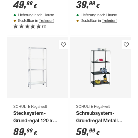
Böden, verzinkt,
60 x 50 cm
49
,
39
,
99
99
€
€
Tragkraft 240 kg
Lieferung nach Hause
Lieferung nach Hause
Troisdorf
Troisdorf
Bestellbar in
Bestellbar in
(1)
SCHULTE Regalwelt
SCHULTE Regalwelt
Stecksystem-
Schraubsystem-
Grundregal 120 x
Grundregal Metall
180 x 50 cm
100 x 200 x 35 cm
89
,
59
,
99
99
€
€