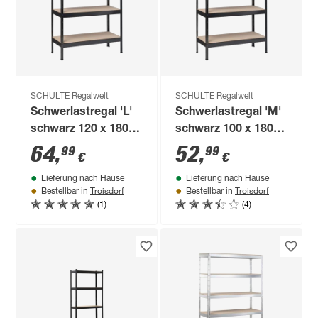
SCHULTE Regalwelt
SCHULTE Regalwelt
Schwerlastregal 'L'
Schwerlastregal 'M'
schwarz 120 x 180 x
schwarz 100 x 180 x
40 cm, 4 Böden à
40 cm, 4 Böden à
64
,
52
,
99
99
€
€
150 kg
150 kg
Lieferung nach Hause
Lieferung nach Hause
Troisdorf
Troisdorf
Bestellbar in
Bestellbar in
(1)
(4)