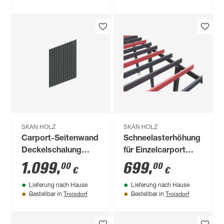
SKAN HOLZ
SKAN HOLZ
Carport-Seitenwand
Schneelasterhöhung
Deckelschalung
für Einzelcarport
schiefergrau 230 x
anthrazit Tiefe bis
1.099
,
699
,
00
00
€
€
330 cm
860 cm
Lieferung nach Hause
Lieferung nach Hause
Troisdorf
Troisdorf
Bestellbar in
Bestellbar in