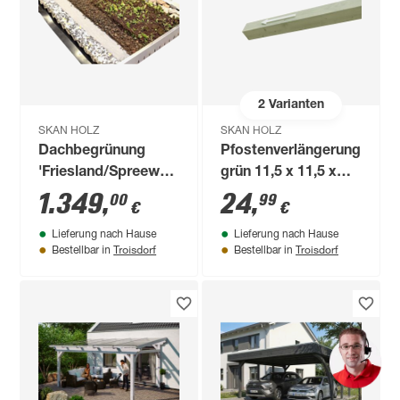
2
Varianten
SKAN HOLZ
SKAN HOLZ
Dachbegrünung
Pfostenverlängerung
'Friesland/Spreewald'
grün 11,5 x 11,5 x
308 x 550 cm
300 cm
1.349
,
24
,
00
99
€
€
Lieferung nach Hause
Lieferung nach Hause
Troisdorf
Troisdorf
Bestellbar in
Bestellbar in