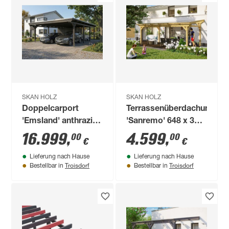
SKAN HOLZ
SKAN HOLZ
Doppelcarport
Terrassenüberdachung
'Emsland' anthrazit
'Sanremo' 648 x 300
609 x 846 cm mit
cm Leimholz
16.999
,
4.599
,
00
00
€
€
EPDM-Dach
Doppelstegplatten
Lieferung nach Hause
Lieferung nach Hause
natur
Troisdorf
Troisdorf
Bestellbar in
Bestellbar in