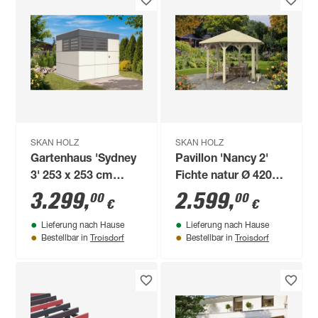
SKAN HOLZ
SKAN HOLZ
Gartenhaus 'Sydney
Pavillon 'Nancy 2'
3' 253 x 253 cm
Fichte natur Ø 420
schiefergrau/telegrau
cm
3.299
,
2.599
,
00
00
€
€
Lieferung nach Hause
Lieferung nach Hause
Troisdorf
Troisdorf
Bestellbar in
Bestellbar in