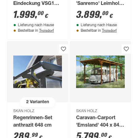
Eindeckung VSG10
'Sanremo' Leimholz
mm 434 x 300 cm
natur 541 x 250 cm
1.999
,
3.899
,
00
00
€
€
Lieferung nach Hause
Lieferung nach Hause
Troisdorf
Troisdorf
Bestellbar in
Bestellbar in
2
Varianten
SKAN HOLZ
SKAN HOLZ
Regenrinnen-Set
Caravan-Carport
anthrazit 648 cm
'Emsland' 404 x 846
cm nussbaum
289
,
5.799
,
99
00
€
€