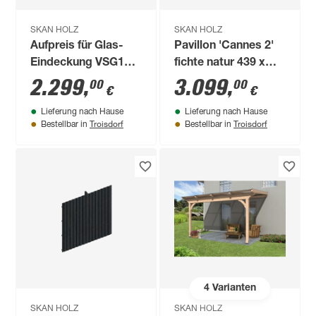
SKAN HOLZ
SKAN HOLZ
Aufpreis für Glas-
Pavillon 'Cannes 2'
Eindeckung VSG10
fichte natur 439 x
mm 541 x 350 cm
439 cm
2.299
,
3.099
,
00
00
€
€
Lieferung nach Hause
Lieferung nach Hause
Troisdorf
Troisdorf
Bestellbar in
Bestellbar in
4
Varianten
SKAN HOLZ
SKAN HOLZ