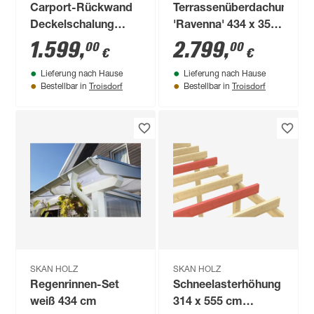
Carport-Rückwand
Terrassenüberdachung
Deckelschalung
'Ravenna' 434 x 350
anthrazit 362 x 330
cm Douglasie
1.599
,
2.799
,
00
00
€
€
cm
Doppelstegplatten
Lieferung nach Hause
Lieferung nach Hause
natur
Troisdorf
Troisdorf
Bestellbar in
Bestellbar in
SKAN HOLZ
SKAN HOLZ
Regenrinnen-Set
Schneelasterhöhung
weiß 434 cm
314 x 555 cm