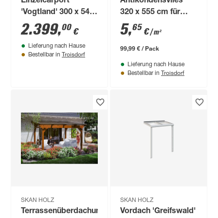
Einzelcarport
Antikondensvlies
'Vogtland' 300 x 541
320 x 555 cm für
cm eiche hell
Trapezblech-
2.399
,
5
,
00
65
€
€
/ m²
Dachplatten
Lieferung nach Hause
99,99 € / Pack
Troisdorf
Bestellbar in
Lieferung nach Hause
Troisdorf
Bestellbar in
SKAN HOLZ
SKAN HOLZ
Terrassenüberdachung
Vordach 'Greifswald'