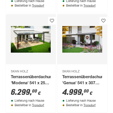
Lieferung nach Hause
Lieferung nach Hause
natur
Troisdorf
Troisdorf
Bestellbar in
Bestellbar in
SKAN HOLZ
SKAN HOLZ
Terrassenüberdachung
Terrassenüberdachung
'Modena' 541 x 257
'Genua' 541 x 307
cm Aluminium
cm Aluminium
6.299
,
4.999
,
00
00
€
€
Verbundsicherheitsglas
Doppelstegplatten
Lieferung nach Hause
Lieferung nach Hause
anthrazit
anthrazit
Troisdorf
Troisdorf
Bestellbar in
Bestellbar in