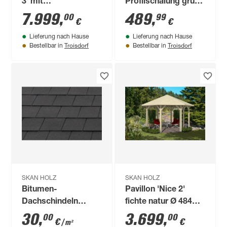
3' mit
Profilschalung grün
Anbauschuppen
imprägniert 363 x
7.999
,
489
,
00
99
€
€
fichtefarben 420 x
200cm
Lieferung nach Hause
Lieferung nach Hause
560 cm
Troisdorf
Troisdorf
Bestellbar in
Bestellbar in
SKAN HOLZ
SKAN HOLZ
Bitumen-
Pavillon 'Nice 2'
Dachschindeln
fichte natur Ø 484
schwarz 30 x 100 cm
cm
30
,
3.699
,
00
00
€
€
/ m²