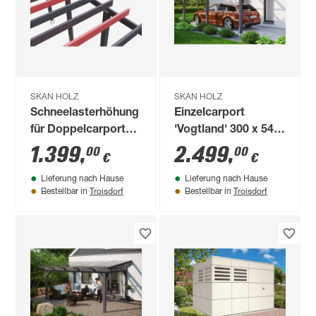
SKAN HOLZ
SKAN HOLZ
Schneelasterhöhung
Einzelcarport
für Doppelcarport
'Vogtland' 300 x 541
anthrazit Tiefe bis
cm schiefergrau
1.399
,
2.499
,
00
00
€
€
860 cm
Lieferung nach Hause
Lieferung nach Hause
Troisdorf
Troisdorf
Bestellbar in
Bestellbar in