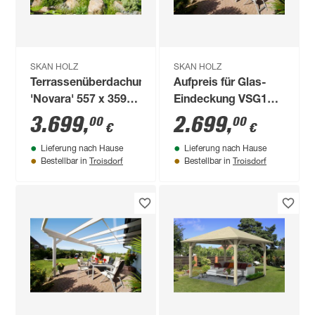
SKAN HOLZ
SKAN HOLZ
Terrassenüberdachung
Aufpreis für Glas-
'Novara' 557 x 359
Eindeckung VSG10
cm Leimholz
mm 648 x 350 cm
3.699
,
2.699
,
00
00
€
€
Doppelstegplatten
Lieferung nach Hause
Lieferung nach Hause
schiefergrau
Troisdorf
Troisdorf
Bestellbar in
Bestellbar in