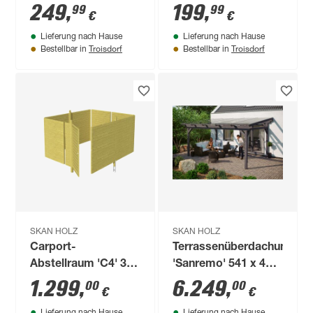
imprägniert grün 6
249
,
199
,
99
99
€
€
Stück
Lieferung nach Hause
Lieferung nach Hause
Troisdorf
Troisdorf
Bestellbar in
Bestellbar in
SKAN HOLZ
SKAN HOLZ
Carport-
Terrassenüberdachung
Abstellraum 'C4' 378
'Sanremo' 541 x 400
x 317 cm
cm Leimholz
1.299
,
6.249
,
00
00
€
€
Doppelstegplatten