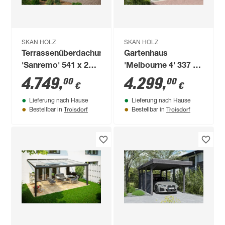
SKAN HOLZ
SKAN HOLZ
Terrassenüberdachung
Gartenhaus
'Sanremo' 541 x 250
'Melbourne 4' 337 x
cm Leimholz
253 cm telegrau
4.749
,
4.299
,
00
00
€
€
Doppelstegplatten
Lieferung nach Hause
Lieferung nach Hause
schiefergrau
Troisdorf
Troisdorf
Bestellbar in
Bestellbar in