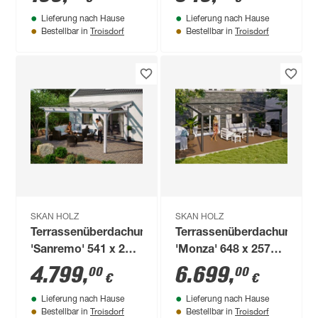
Stück
Lieferung nach Hause
Lieferung nach Hause
Troisdorf
Troisdorf
Bestellbar in
Bestellbar in
SKAN HOLZ
SKAN HOLZ
Terrassenüberdachung
Terrassenüberdachung
'Sanremo' 541 x 250
'Monza' 648 x 257
cm Leimholz
cm Aluminium
4.799
,
6.699
,
00
00
€
€
Doppelstegplatten
Verbundsicherheitsglas
Lieferung nach Hause
Lieferung nach Hause
weiß
anthrazit
Troisdorf
Troisdorf
Bestellbar in
Bestellbar in