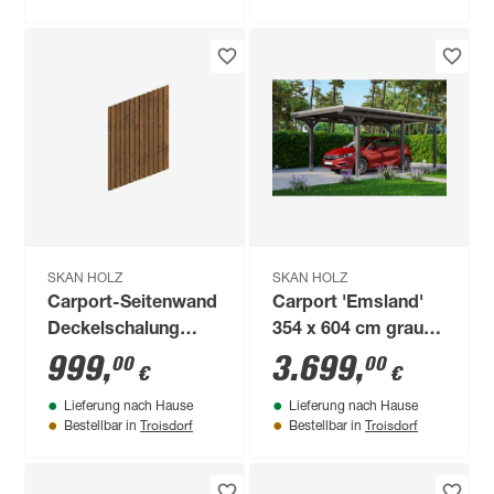
SKAN HOLZ
SKAN HOLZ
Carport-Seitenwand
Carport 'Emsland'
Deckelschalung
354 x 604 cm grau
nussbaumfarben
Aluminiumdach
999
,
3.699
,
00
00
€
€
230 x 330 cm
Lieferung nach Hause
Lieferung nach Hause
Troisdorf
Troisdorf
Bestellbar in
Bestellbar in