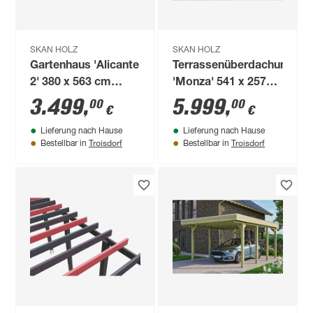
SKAN HOLZ
SKAN HOLZ
Gartenhaus 'Alicante
Terrassenüberdachung
2' 380 x 563 cm
'Monza' 541 x 257
fichtefarben
cm Aluminium
3.499
,
5.999
,
00
00
€
€
Verbundsicherheitsglas
Lieferung nach Hause
Lieferung nach Hause
anthrazit
Troisdorf
Troisdorf
Bestellbar in
Bestellbar in