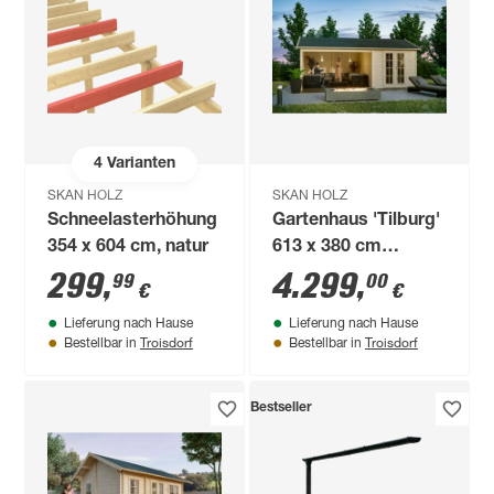
4
Varianten
SKAN HOLZ
SKAN HOLZ
Schneelasterhöhung
Gartenhaus 'Tilburg'
354 x 604 cm, natur
613 x 380 cm
fichtefarben
299
,
4.299
,
99
00
€
€
Lieferung nach Hause
Lieferung nach Hause
Troisdorf
Troisdorf
Bestellbar in
Bestellbar in
Bestseller