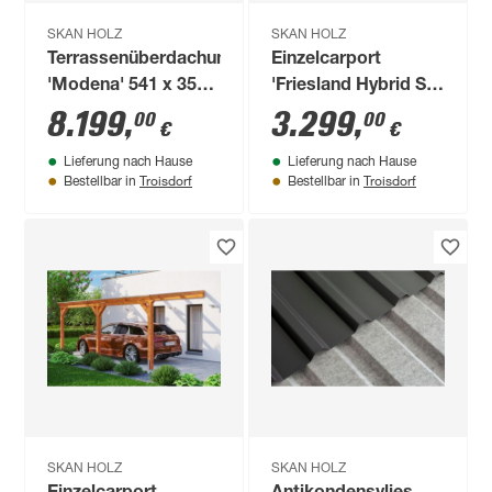
SKAN HOLZ
SKAN HOLZ
Terrassenüberdachung
Einzelcarport
'Modena' 541 x 357
'Friesland Hybrid Set
cm Aluminium
11' Fichtenholz
8.199
,
3.299
,
00
00
€
€
Verbundsicherheitsglas
schiefergrau 314 x
Lieferung nach Hause
Lieferung nach Hause
anthrazit
555 cm
Troisdorf
Troisdorf
Bestellbar in
Bestellbar in
SKAN HOLZ
SKAN HOLZ