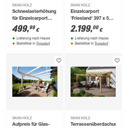
SKAN HOLZ
SKAN HOLZ
Schneelasterhöhung
Einzelcarport
für Einzelcarport
'Friesland' 397 x 555
anthrazit Tiefe bis
cm KDI imprägniert
499
,
2.199
,
99
00
€
€
860 cm
Lieferung nach Hause
Lieferung nach Hause
Troisdorf
Troisdorf
Bestellbar in
Bestellbar in
SKAN HOLZ
SKAN HOLZ
Aufpreis für Glas-
Terrassenüberdachung