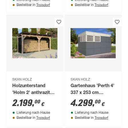
Lieferung nach Hause
Lieferung nach Hause
schiefergrau
Troisdorf
Troisdorf
Bestellbar in
Bestellbar in
SKAN HOLZ
SKAN HOLZ
Holzunterstand
Gartenhaus 'Perth 4'
'Holm 2' anthrazit
337 x 253 cm
500 x 144 cm
schiefergrau/telegrau
2.199
,
4.299
,
00
00
€
€
Lieferung nach Hause
Lieferung nach Hause
Troisdorf
Troisdorf
Bestellbar in
Bestellbar in