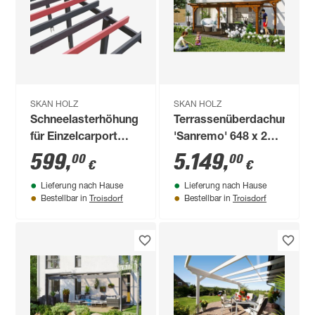
SKAN HOLZ
SKAN HOLZ
Schneelasterhöhung
Terrassenüberdachung
für Einzelcarport
'Sanremo' 648 x 250
anthrazit Tiefe bis
cm Leimholz
599
,
5.149
,
00
00
€
€
708 cm
Doppelstegplatten
Lieferung nach Hause
Lieferung nach Hause
nussbaum
Troisdorf
Troisdorf
Bestellbar in
Bestellbar in