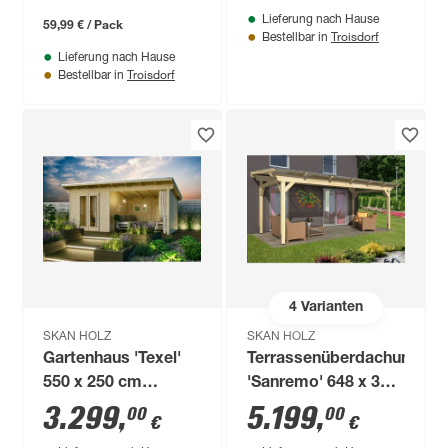
Lieferung nach Hause
59,99 € / Pack
Troisdorf
Bestellbar in
Lieferung nach Hause
Troisdorf
Bestellbar in
4
Varianten
SKAN HOLZ
SKAN HOLZ
Gartenhaus 'Texel'
Terrassenüberdachung
550 x 250 cm
'Sanremo' 648 x 350
fichtefarben
cm Leimholz
3.299
,
5.199
,
00
00
€
€
Doppelstegplatten