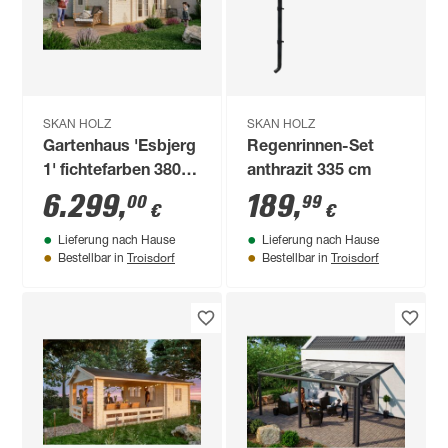
SKAN HOLZ
SKAN HOLZ
Gartenhaus 'Esbjerg
Regenrinnen-Set
1' fichtefarben 380 x
anthrazit 335 cm
520 cm
6.299
,
189
,
00
99
€
€
Lieferung nach Hause
Lieferung nach Hause
Troisdorf
Troisdorf
Bestellbar in
Bestellbar in