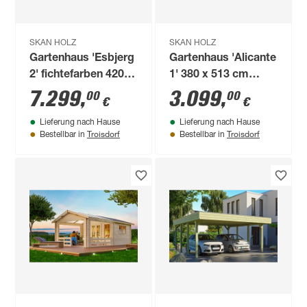
SKAN HOLZ
SKAN HOLZ
Gartenhaus 'Esbjerg
Gartenhaus 'Alicante
2' fichtefarben 420 x
1' 380 x 513 cm
560 cm
fichtefarben
7.299
,
3.099
,
00
00
€
€
Lieferung nach Hause
Lieferung nach Hause
Troisdorf
Troisdorf
Bestellbar in
Bestellbar in