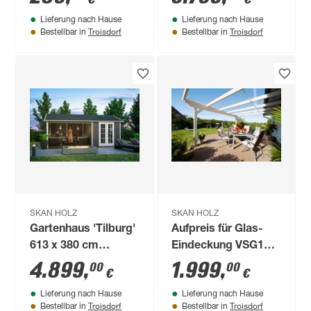
Lieferung nach Hause
Lieferung nach Hause
Troisdorf
Troisdorf
Bestellbar in
Bestellbar in
SKAN HOLZ
SKAN HOLZ
Gartenhaus 'Tilburg'
Aufpreis für Glas-
613 x 380 cm
Eindeckung VSG10
schiefergrau
mm 541 x 300 cm
4.899
,
1.999
,
00
00
€
€
Lieferung nach Hause
Lieferung nach Hause
Troisdorf
Troisdorf
Bestellbar in
Bestellbar in