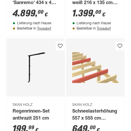
'Sanremo' 434 x 400
weiß 216 x 135 cm
cm Leimholz
Aluminium
4.899
,
1.399
,
00
00
€
€
Doppelstegplatten
Lieferung nach Hause
Lieferung nach Hause
nussbaum
Troisdorf
Troisdorf
Bestellbar in
Bestellbar in
SKAN HOLZ
SKAN HOLZ
Regenrinnen-Set
Schneelasterhöhung
anthrazit 251 cm
557 x 555 cm
imprägniert grün 6
199
,
649
,
99
00
€
€