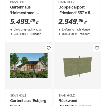
SKAN HOLZ
SKAN HOLZ
Gartenhaus
Doppelcarport
'Holmestrand'
'Friesland' 557 x 555
fichtefarben 380 x
cm KDI imprägniert
5.499
,
2.949
,
00
00
€
€
610 cm
Lieferung nach Hause
Lieferung nach Hause
Troisdorf
Troisdorf
Bestellbar in
Bestellbar in
SKAN HOLZ
SKAN HOLZ
Gartenhaus 'Esbjerg
Rückwand