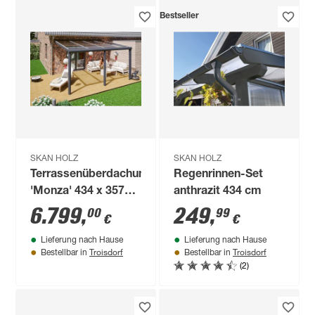
Bestseller
SKAN HOLZ
SKAN HOLZ
Terrassenüberdachung
Regenrinnen-Set
'Monza' 434 x 357
anthrazit 434 cm
cm Aluminium
6.799
,
249
,
00
99
€
€
Verbundsicherheitsglas
Lieferung nach Hause
Lieferung nach Hause
anthrazit
Troisdorf
Troisdorf
Bestellbar in
Bestellbar in
(2)