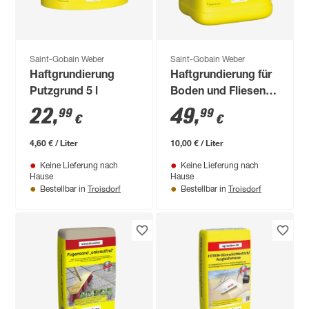
Saint-Gobain Weber
Saint-Gobain Weber
Haftgrundierung
Haftgrundierung für
Putzgrund 5 l
Boden und Fliesen 5
l
22
,
49
,
99
99
€
€
4,60 € / Liter
10,00 € / Liter
Keine Lieferung nach
Keine Lieferung nach
Hause
Hause
Troisdorf
Troisdorf
Bestellbar in
Bestellbar in