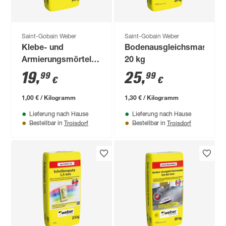
Saint-Gobain Weber
Saint-Gobain Weber
Klebe- und
Bodenausgleichsmasse
Armierungsmörtel
20 kg
20 kg
19
,
25
,
99
99
€
€
1,00 € / Kilogramm
1,30 € / Kilogramm
Lieferung nach Hause
Lieferung nach Hause
Troisdorf
Troisdorf
Bestellbar in
Bestellbar in