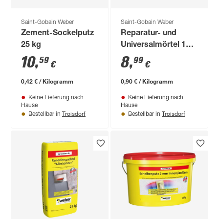
Saint-Gobain Weber
Saint-Gobain Weber
Zement-Sockelputz
Reparatur- und
25 kg
Universalmörtel 10
kg
10
,
8
,
59
99
€
€
0,42 € / Kilogramm
0,90 € / Kilogramm
Keine Lieferung nach
Keine Lieferung nach
Hause
Hause
Troisdorf
Troisdorf
Bestellbar in
Bestellbar in