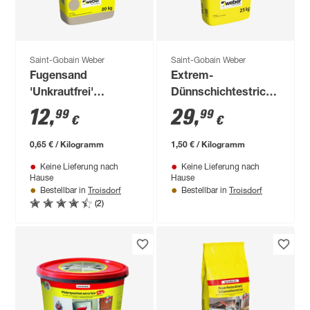
Saint-Gobain Weber
Saint-Gobain Weber
Fugensand
Extrem-
'Unkrautfrei'
Dünnschichtestrich
sand/naturfarben 0-
25 kg
12
,
29
,
99
99
€
€
2 mm 20 kg
0,65 € / Kilogramm
1,50 € / Kilogramm
Keine Lieferung nach
Keine Lieferung nach
Hause
Hause
Troisdorf
Troisdorf
Bestellbar in
Bestellbar in
(2)