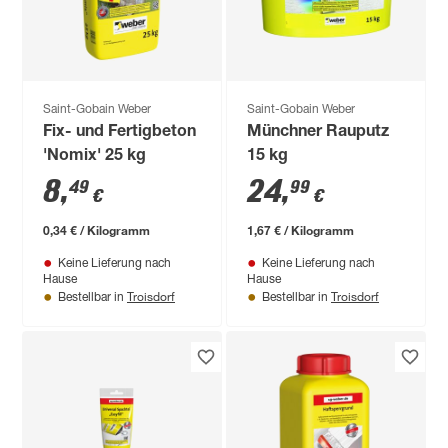
Saint-Gobain Weber
Saint-Gobain Weber
Fix- und Fertigbeton
Münchner Rauputz
'Nomix' 25 kg
15 kg
8
,
24
,
49
99
€
€
0,34 € / Kilogramm
1,67 € / Kilogramm
Keine Lieferung nach
Keine Lieferung nach
Hause
Hause
Troisdorf
Troisdorf
Bestellbar in
Bestellbar in