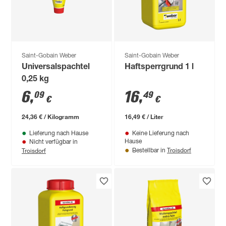
Saint-Gobain Weber
Saint-Gobain Weber
Universalspachtel
Haftsperrgrund 1 l
0,25 kg
6
,
16
,
09
49
€
€
24,36 € / Kilogramm
16,49 € / Liter
Lieferung nach Hause
Keine Lieferung nach
Hause
Nicht verfügbar in
Troisdorf
Troisdorf
Bestellbar in