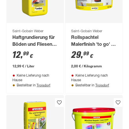
Saint-Gobain Weber
Saint-Gobain Weber
Haftgrundierung für
Rollspachtel
Böden und Fliesen 1
Malerfinish 'to go' 15
l
kg
12
,
29
,
99
99
€
€
12,99 € / Liter
2,00 € / Kilogramm
Keine Lieferung nach
Keine Lieferung nach
Hause
Hause
Troisdorf
Troisdorf
Bestellbar in
Bestellbar in