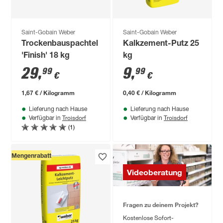
Saint-Gobain Weber
Saint-Gobain Weber
Trockenbauspachtel
Kalkzement-Putz 25
'Finish' 18 kg
kg
29
,
9
,
99
99
€
€
1,67 € / Kilogramm
0,40 € / Kilogramm
Lieferung nach Hause
Lieferung nach Hause
Troisdorf
Troisdorf
Verfügbar in
Verfügbar in
(1)
Mengenrabatt
Videoberatung
Fragen zu deinem Projekt?
Kostenlose Sofort-