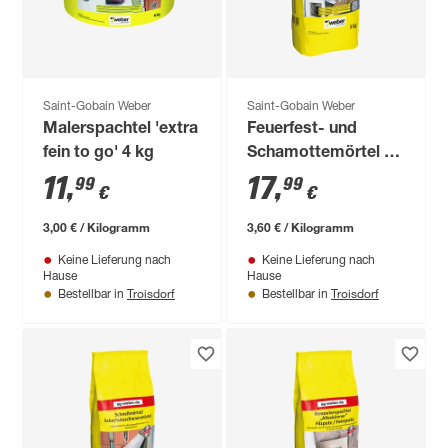
Saint-Gobain Weber
Saint-Gobain Weber
Malerspachtel 'extra
Feuerfest- und
fein to go' 4 kg
Schamottemörtel 5
kg
11
,
17
,
99
99
€
€
3,00 € / Kilogramm
3,60 € / Kilogramm
Keine Lieferung nach
Keine Lieferung nach
Hause
Hause
Troisdorf
Troisdorf
Bestellbar in
Bestellbar in