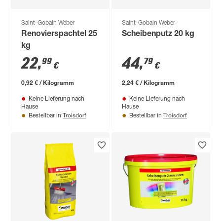
Saint-Gobain Weber
Saint-Gobain Weber
Renovierspachtel 25
Scheibenputz 20 kg
kg
22
,
44
,
99
79
€
€
0,92 € / Kilogramm
2,24 € / Kilogramm
Keine Lieferung nach
Keine Lieferung nach
Hause
Hause
Troisdorf
Troisdorf
Bestellbar in
Bestellbar in