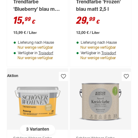
Trendfarbe
Trendfarbe 'Frozen'
'Blueberry' blau matt
blau matt 2,5 l
1 l
15
,
29
,
99
99
€
€
15,99 € / Liter
12,00 € / Liter
Lieferung nach Hause
Lieferung nach Hause
Nur wenige verfügbar
Nur wenige verfügbar
Troisdorf
Troisdorf
Verfügbar in
Verfügbar in
Nur wenige verfügbar
Nur wenige verfügbar
Aktion
3
Varianten