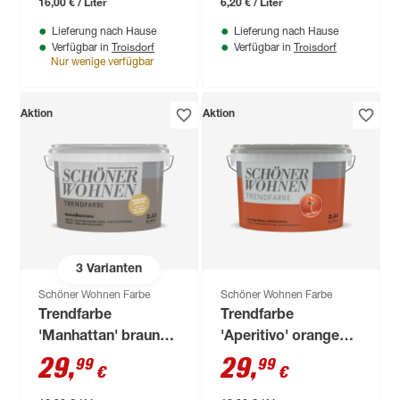
16,00 € / Liter
6,20 € / Liter
Lieferung nach Hause
Lieferung nach Hause
Troisdorf
Troisdorf
Verfügbar in
Verfügbar in
Nur wenige verfügbar
Aktion
Aktion
3
Varianten
Schöner Wohnen Farbe
Schöner Wohnen Farbe
Trendfarbe
Trendfarbe
'Manhattan' braun
'Aperitivo' orange
matt 2,5 l
matt 2,5 l
29
,
29
,
99
99
€
€