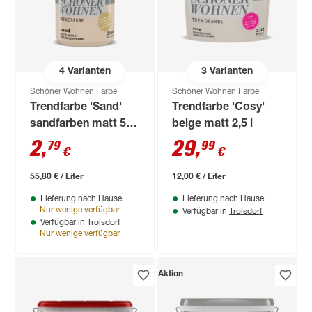
4
Varianten
3
Varianten
Schöner Wohnen Farbe
Schöner Wohnen Farbe
Trendfarbe 'Sand'
Trendfarbe 'Cosy'
sandfarben matt 50
beige matt 2,5 l
ml
2
,
29
,
79
99
€
€
55,80 € / Liter
12,00 € / Liter
Lieferung nach Hause
Lieferung nach Hause
Troisdorf
Nur wenige verfügbar
Verfügbar in
Troisdorf
Verfügbar in
Nur wenige verfügbar
Aktion