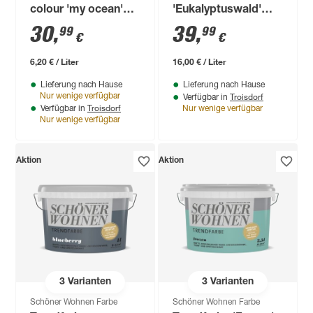
colour 'my ocean'
'Eukalyptuswald'
blau matt 5 l
blaugrün matt 2,5 l
30
,
39
,
99
99
€
€
6,20 € / Liter
16,00 € / Liter
Lieferung nach Hause
Lieferung nach Hause
Troisdorf
Nur wenige verfügbar
Verfügbar in
Troisdorf
Verfügbar in
Nur wenige verfügbar
Nur wenige verfügbar
Aktion
Aktion
3
Varianten
3
Varianten
Schöner Wohnen Farbe
Schöner Wohnen Farbe