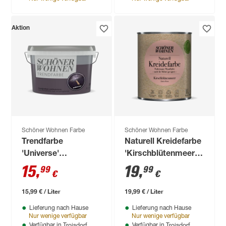
Aktion
Schöner Wohnen Farbe
Schöner Wohnen Farbe
Trendfarbe
Naturell Kreidefarbe
'Universe'
'Kirschblütenmeer'
schwarzviolett matt
rosa matt 1 l
15
,
19
,
99
99
€
€
1 l
15,99 € / Liter
19,99 € / Liter
Lieferung nach Hause
Lieferung nach Hause
Nur wenige verfügbar
Nur wenige verfügbar
Troisdorf
Troisdorf
Verfügbar in
Verfügbar in