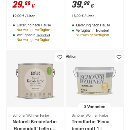
matt 2,5 l
29
,
39
,
99
99
€
€
12,00 € / Liter
16,00 € / Liter
Lieferung nach Hause
Lieferung nach Hause
Troisdorf
Nur wenige verfügbar
Verfügbar in
Troisdorf
Verfügbar in
Nur wenige verfügbar
Nur wenige verfügbar
Aktion
3
Varianten
Schöner Wohnen Farbe
Schöner Wohnen Farbe
Naturell Kreidefarbe
Trendfarbe 'Finca'
'Rosenduft' hellrosa
beige matt 1 l