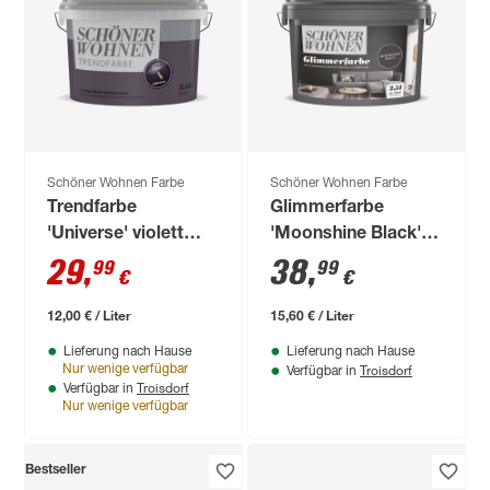
Schöner Wohnen Farbe
Schöner Wohnen Farbe
Trendfarbe
Glimmerfarbe
'Universe' violett
'Moonshine Black'
matt 2,5 l
schwarz matt 2,5 l
29
,
38
,
99
99
€
€
12,00 € / Liter
15,60 € / Liter
Lieferung nach Hause
Lieferung nach Hause
Troisdorf
Nur wenige verfügbar
Verfügbar in
Troisdorf
Verfügbar in
Nur wenige verfügbar
Bestseller