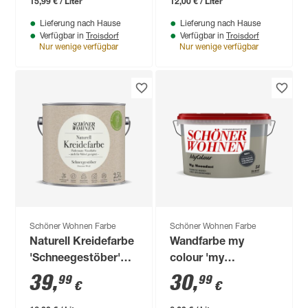
15,99 € / Liter
12,00 € / Liter
Lieferung nach Hause
Lieferung nach Hause
Troisdorf
Troisdorf
Verfügbar in
Verfügbar in
Nur wenige verfügbar
Nur wenige verfügbar
Schöner Wohnen Farbe
Schöner Wohnen Farbe
Naturell Kreidefarbe
Wandfarbe my
'Schneegestöber'
colour 'my
weiß matt 2,5 l
moondust' hellgrau
39
,
30
,
99
99
€
€
matt 5 l