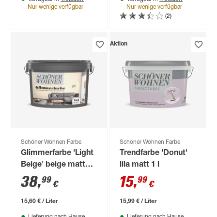
Nur wenige verfügbar
Nur wenige verfügbar
(2)
Aktion
Schöner Wohnen Farbe
Schöner Wohnen Farbe
Glimmerfarbe 'Light
Trendfarbe 'Donut'
Beige' beige matt
lila matt 1 l
2,5 l
38
,
15
,
99
99
€
€
15,60 € / Liter
15,99 € / Liter