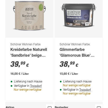
Schöner Wohnen Farbe
Schöner Wohnen Farbe
Kreidefarbe Naturell
Glimmerfarbe
'Sandbrise' beige
'Glamorous Blue'
matt 2,5 l
blau matt 2,5 l
39
,
38
,
99
99
€
€
16,00 € / Liter
15,60 € / Liter
Lieferung nach Hause
Lieferung nach Hause
Troisdorf
Nur wenige verfügbar
Verfügbar in
Troisdorf
Nur wenige verfügbar
Verfügbar in
Nur wenige verfügbar
Aktion
Bestseller