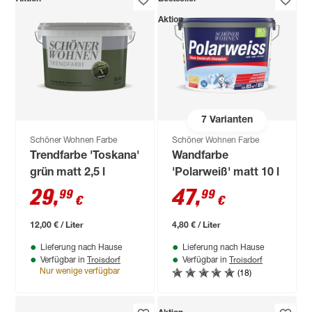
Aktion
7
Varianten
Schöner Wohnen Farbe
Schöner Wohnen Farbe
Trendfarbe 'Toskana'
Wandfarbe
grün matt 2,5 l
'Polarweiß' matt 10 l
29
,
47
,
99
99
€
€
12,00 € / Liter
4,80 € / Liter
Lieferung nach Hause
Lieferung nach Hause
Troisdorf
Troisdorf
Verfügbar in
Verfügbar in
(18)
Nur wenige verfügbar