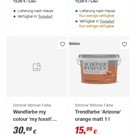
12,00 € / Liter
12,00 € / Liter
Lieferung nach Hause
Lieferung nach Hause
Troisdorf
Nur wenige verfügbar
Verfügbar in
Troisdorf
Verfügbar in
Nur wenige verfügbar
Aktion
Schöner Wohnen Farbe
Schöner Wohnen Farbe
Wandfarbe my
Trendfarbe 'Arizona'
colour 'my fossil'
orange matt 1 l
beigegrau matt 5 l
30
,
15
,
99
99
€
€