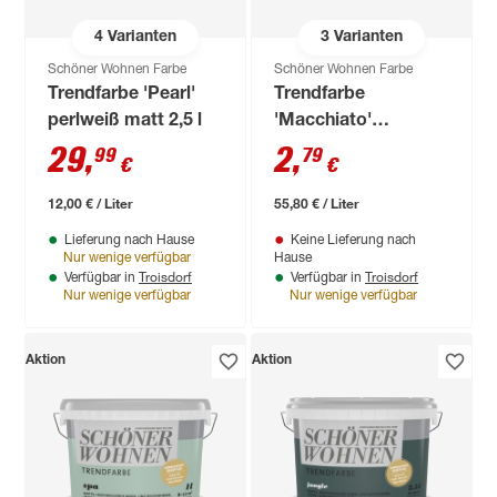
4
Varianten
3
Varianten
Schöner Wohnen Farbe
Schöner Wohnen Farbe
Trendfarbe 'Pearl'
Trendfarbe
perlweiß matt 2,5 l
'Macchiato'
kaffeefarben matt 50
29
,
2
,
99
79
€
€
ml
12,00 € / Liter
55,80 € / Liter
Lieferung nach Hause
Keine Lieferung nach
Nur wenige verfügbar
Hause
Troisdorf
Troisdorf
Verfügbar in
Verfügbar in
Nur wenige verfügbar
Nur wenige verfügbar
Aktion
Aktion