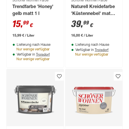
Schöner Wohnen Farbe
Schöner Wohnen Farbe
Trendfarbe 'Honey'
Naturell Kreidefarbe
gelb matt 1 l
'Küstennebel' matt
2,5 l
15
,
39
,
99
99
€
€
15,99 € / Liter
16,00 € / Liter
Lieferung nach Hause
Lieferung nach Hause
Troisdorf
Nur wenige verfügbar
Verfügbar in
Troisdorf
Verfügbar in
Nur wenige verfügbar
Nur wenige verfügbar