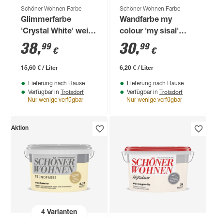
Schöner Wohnen Farbe
Schöner Wohnen Farbe
Glimmerfarbe
Wandfarbe my
'Crystal White' weiß
colour 'my sisal'
matt 2,5 l
beige matt 5 l
38
,
30
,
99
99
€
€
15,60 € / Liter
6,20 € / Liter
Lieferung nach Hause
Lieferung nach Hause
Troisdorf
Troisdorf
Verfügbar in
Verfügbar in
Nur wenige verfügbar
Nur wenige verfügbar
Aktion
4
Varianten