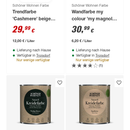
Schöner Wohnen Farbe
Schöner Wohnen Farbe
Trendfarbe
Wandfarbe my
'Cashmere' beige
colour 'my magnolia'
matt 2,5 l
hellbeige matt 5 l
29
,
30
,
99
99
€
€
12,00 € / Liter
6,20 € / Liter
Lieferung nach Hause
Lieferung nach Hause
Troisdorf
Troisdorf
Verfügbar in
Verfügbar in
Nur wenige verfügbar
Nur wenige verfügbar
(1)