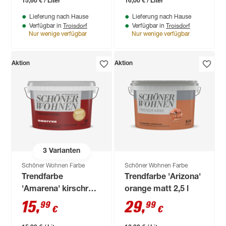
15,60 € / Liter
16,00 € / Liter
Lieferung nach Hause
Lieferung nach Hause
Troisdorf
Troisdorf
Verfügbar in
Verfügbar in
Nur wenige verfügbar
Nur wenige verfügbar
Aktion
Aktion
3
Varianten
Schöner Wohnen Farbe
Schöner Wohnen Farbe
Trendfarbe
Trendfarbe 'Arizona'
'Amarena' kirschrot
orange matt 2,5 l
matt 1 l
15
,
29
,
99
99
€
€