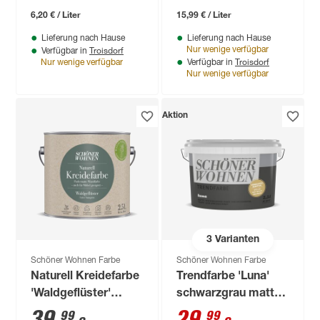
6,20 € / Liter
15,99 € / Liter
Lieferung nach Hause
Lieferung nach Hause
Troisdorf
Nur wenige verfügbar
Verfügbar in
Troisdorf
Nur wenige verfügbar
Verfügbar in
Nur wenige verfügbar
Aktion
3
Varianten
Schöner Wohnen Farbe
Schöner Wohnen Farbe
Naturell Kreidefarbe
Trendfarbe 'Luna'
'Waldgeflüster'
schwarzgrau matt
dunkelgrün matt 2,5
2,5 l
39
,
29
,
99
99