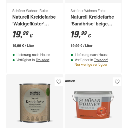
Schöner Wohnen Farbe
Schöner Wohnen Farbe
Naturell Kreidefarbe
Naturell Kreidefarbe
'Waldgeflüster'
'Sandbrise' beige
dunkelgrün matt 1 l
matt 1 l
19
,
19
,
99
99
€
€
19,99 € / Liter
19,99 € / Liter
Lieferung nach Hause
Lieferung nach Hause
Troisdorf
Troisdorf
Verfügbar in
Verfügbar in
Nur wenige verfügbar
Aktion