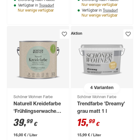
Lieferung nach Hause
Lieferung nach Hause
Troisdorf
Nur wenige verfügbar
Verfügbar in
Troisdorf
Nur wenige verfügbar
Verfügbar in
Nur wenige verfügbar
Aktion
4
Varianten
Schöner Wohnen Farbe
Schöner Wohnen Farbe
Naturell Kreidefarbe
Trendfarbe 'Dreamy'
'Frühlingserwachen'
grau matt 1 l
olivgrün matt 2,5 l
39
,
15
,
99
99
€
€
16,00 € / Liter
15,99 € / Liter