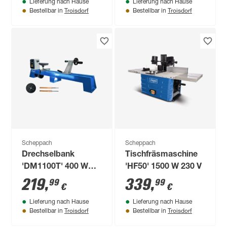
Lieferung nach Hause
Lieferung nach Hause
Troisdorf
Troisdorf
Bestellbar in
Bestellbar in
Scheppach
Scheppach
Drechselbank
Tischfräsmaschine
'DM1100T' 400 W
'HF50' 1500 W 230 V
inklusive Zubehörset
219
,
339
,
99
99
€
€
Lieferung nach Hause
Lieferung nach Hause
Troisdorf
Troisdorf
Bestellbar in
Bestellbar in