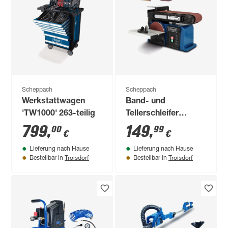
Scheppach
Scheppach
Werkstattwagen
Band- und
'TW1000' 263-teilig
Tellerschleifer
'BTS900' 370 W
799
,
149
,
00
99
€
€
Lieferung nach Hause
Lieferung nach Hause
Troisdorf
Troisdorf
Bestellbar in
Bestellbar in