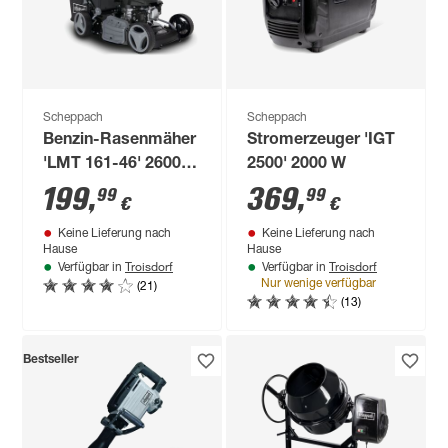
Scheppach
Scheppach
Benzin-Rasenmäher
Stromerzeuger 'IGT
'LMT 161-46' 2600 W
2500' 2000 W
1000 m² mit
199
,
369
,
99
99
€
€
Radantrieb
Keine Lieferung nach
Keine Lieferung nach
Hause
Hause
Troisdorf
Troisdorf
Verfügbar in
Verfügbar in
(21)
Nur wenige verfügbar
(13)
Bestseller