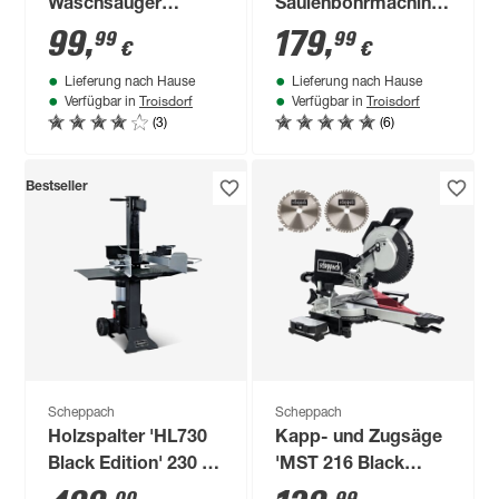
Waschsauger
Säulenbohrmachine
'SWT20' 5-in-1
'DP19Vario' 550 W
99
,
179
,
99
99
€
€
Funktion 1600 W
Lieferung nach Hause
Lieferung nach Hause
Troisdorf
Troisdorf
Verfügbar in
Verfügbar in
(3)
(6)
Bestseller
Scheppach
Scheppach
Holzspalter 'HL730
Kapp- und Zugsäge
Black Edition' 230 V
'MST 216 Black
3000 W
Edition' 2000 W, mit