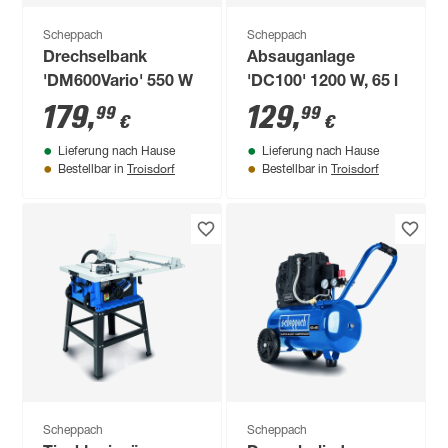
Scheppach
Scheppach
Drechselbank
Absauganlage
'DM600Vario' 550 W
'DC100' 1200 W, 65 l
179
,
129
,
99
99
€
€
Lieferung nach Hause
Lieferung nach Hause
Troisdorf
Troisdorf
Bestellbar in
Bestellbar in
Scheppach
Scheppach