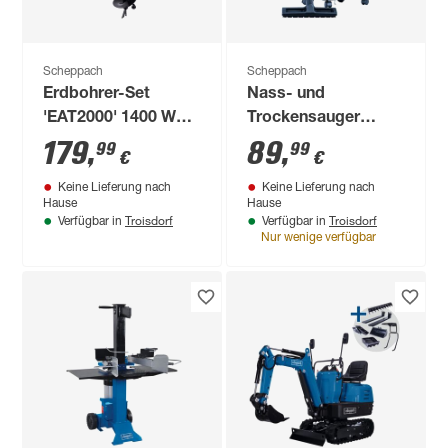
Scheppach
Scheppach
Erdbohrer-Set
Nass- und
'EAT2000' 1400 W
Trockensauger
Benzin inklusive 3
'NTS30 Premium'
179
,
89
,
99
99
€
€
Bohrer
silber/blau 30 l, 1300
Keine Lieferung nach
Keine Lieferung nach
W
Hause
Hause
Troisdorf
Troisdorf
Verfügbar in
Verfügbar in
Nur wenige verfügbar