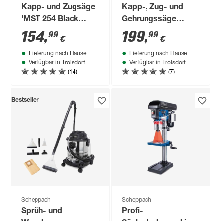
Kapp- und Zugsäge
Kapp-, Zug- und
'MST 254 Black
Gehrungssäge
Edition' 2000 W mit
'MST305 Black
154
,
199
,
99
99
€
€
2 Sägeblättern
Edition' 2000 W
Lieferung nach Hause
Lieferung nach Hause
Troisdorf
Troisdorf
Verfügbar in
Verfügbar in
(14)
(7)
Bestseller
Scheppach
Scheppach
Sprüh- und
Profi-