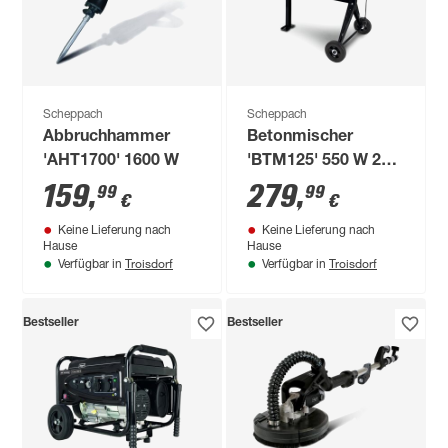
Scheppach
Scheppach
Abbruchhammer
Betonmischer
'AHT1700' 1600 W
'BTM125' 550 W 230
V
159
,
279
,
99
99
€
€
Keine Lieferung nach
Keine Lieferung nach
Hause
Hause
Troisdorf
Troisdorf
Verfügbar in
Verfügbar in
Bestseller
Bestseller