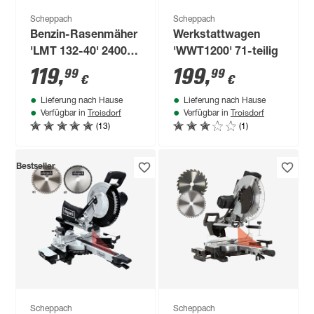
Scheppach
Scheppach
Benzin-Rasenmäher
Werkstattwagen
'LMT 132-40' 2400 W
'WWT1200' 71-teilig
600 m²
119
,
199
,
99
99
€
€
Lieferung nach Hause
Lieferung nach Hause
Troisdorf
Troisdorf
Verfügbar in
Verfügbar in
(13)
(1)
Bestseller
Scheppach
Scheppach