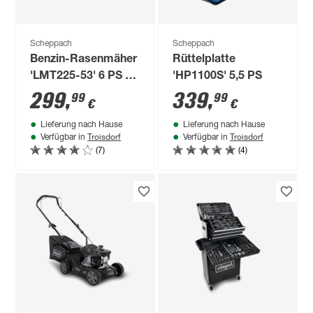
Scheppach
Scheppach
Benzin-Rasenmäher
Rüttelplatte
'LMT225-53' 6 PS /
'HP1100S' 5,5 PS
4,4 kW 1800 m²
299
,
339
,
99
99
€
€
Lieferung nach Hause
Lieferung nach Hause
Troisdorf
Troisdorf
Verfügbar in
Verfügbar in
(7)
(4)