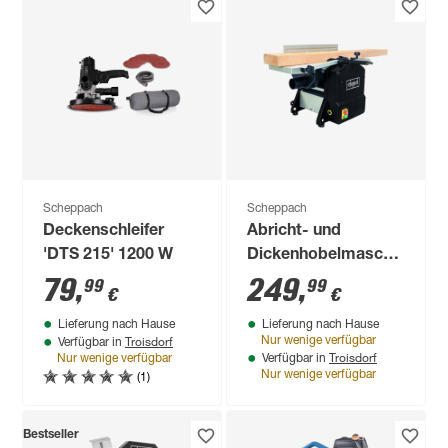
Scheppach
Scheppach
Deckenschleifer
Abricht- und
'DTS 215' 1200 W
Dickenhobelmaschine
'THM850' 1250 W
79
,
249
,
99
99
€
€
Lieferung nach Hause
Lieferung nach Hause
Troisdorf
Nur wenige verfügbar
Verfügbar in
Troisdorf
Nur wenige verfügbar
Verfügbar in
(1)
Nur wenige verfügbar
Bestseller