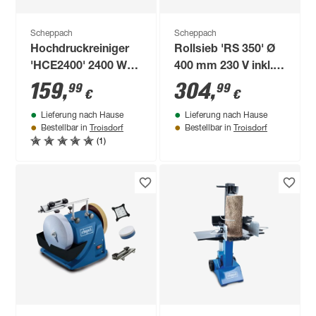
Scheppach
Scheppach
Hochdruckreiniger
Rollsieb 'RS 350' Ø
'HCE2400' 2400 W
400 mm 230 V inkl.
180 bar
Siebeinsatz
159
,
304
,
99
99
€
€
Lieferung nach Hause
Lieferung nach Hause
Troisdorf
Troisdorf
Bestellbar in
Bestellbar in
(1)