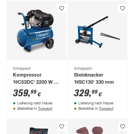
Scheppach
Scheppach
Kompressor
Steinknacker
'HC53DC' 2200 W 10
'HSC130' 330 mm
bar
359
,
329
,
99
99
€
€
Lieferung nach Hause
Lieferung nach Hause
Troisdorf
Troisdorf
Bestellbar in
Bestellbar in