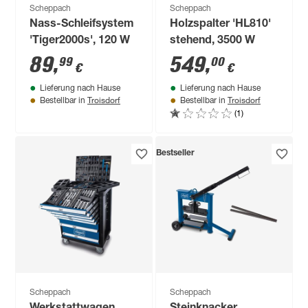
Scheppach
Scheppach
Nass-Schleifsystem
Holzspalter 'HL810'
'Tiger2000s', 120 W
stehend, 3500 W
89
,
549
,
99
00
€
€
Lieferung nach Hause
Lieferung nach Hause
Troisdorf
Troisdorf
Bestellbar in
Bestellbar in
(1)
Bestseller
Scheppach
Scheppach