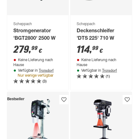
Scheppach
Scheppach
Stromgenerator
Deckenschleifer
'BGT2800' 2500 W
'DTS 225' 710 W
279
,
114
,
99
99
€
€
Keine Lieferung nach
Keine Lieferung nach
Hause
Hause
Troisdorf
Troisdorf
Verfügbar in
Verfügbar in
(1)
Nur wenige verfügbar
(3)
Bestseller