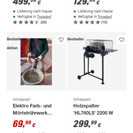
499
,
129
,
00
99
€
€
2 Sägeblättern
Lieferung nach Hause
Lieferung nach Hause
Troisdorf
Troisdorf
Verfügbar in
Verfügbar in
(26)
(10)
Bestseller
Bestseller
Aktion
Scheppach
Scheppach
Elektro Farb- und
Holzspalter
Mörtelrührwerk
'HL760LS' 2200 W
'TRW1200' 1200 W
69
,
299
,
99
99
€
€
inkl. 2 Rührstäben