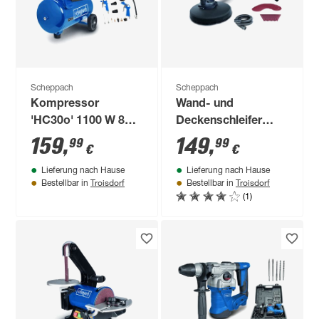
Scheppach
Scheppach
Kompressor
Wand- und
'HC30o' 1100 W 8
Deckenschleifer
bar
'DS930' 710 W
159
,
149
,
99
99
€
€
Lieferung nach Hause
Lieferung nach Hause
Troisdorf
Troisdorf
Bestellbar in
Bestellbar in
(1)