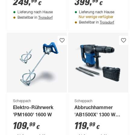
249
,
399
,
99
99
€
€
Lieferung nach Hause
Lieferung nach Hause
Troisdorf
Nur wenige verfügbar
Bestellbar in
Troisdorf
Bestellbar in
Scheppach
Scheppach
Elektro-Rührwerk
Abbruchhammer
'PM1600' 1600 W
'AB1500X' 1300 W
20 J
109
,
119
,
99
99
€
€