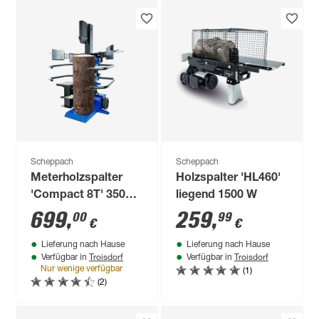
Scheppach
Scheppach
Meterholzspalter
Holzspalter 'HL460'
'Compact 8T' 3500
liegend 1500 W
W
699
,
259
,
00
99
€
€
Lieferung nach Hause
Lieferung nach Hause
Troisdorf
Troisdorf
Verfügbar in
Verfügbar in
(1)
Nur wenige verfügbar
(2)