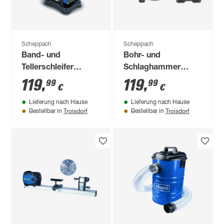
Scheppach
Scheppach
Band- und
Bohr- und
Tellerschleifer
Schlaghammer
'BTS700' 250 W
'DH1300 Plus' 1250
119
,
119
,
99
99
€
€
W 5 J SDS-Plus
Lieferung nach Hause
Lieferung nach Hause
Troisdorf
Troisdorf
Bestellbar in
Bestellbar in