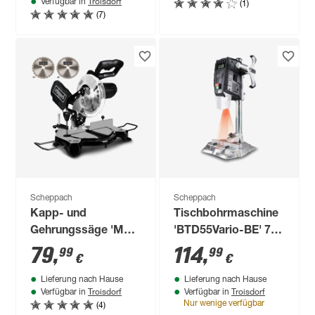
Troisdorf
(1)
Verfügbar in
(7)
Scheppach
Scheppach
Kapp- und
Tischbohrmaschine
Gehrungssäge 'MT
'BTD55Vario-BE' 710
210 Black Edition'
W schwarz
79
,
114
,
99
99
€
€
1500 W mit 2
Lieferung nach Hause
Lieferung nach Hause
Sägeblättern
Troisdorf
Troisdorf
Verfügbar in
Verfügbar in
(4)
Nur wenige verfügbar