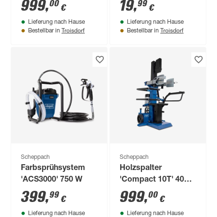
teilig
999
,
19
,
00
99
€
€
Lieferung nach Hause
Lieferung nach Hause
Troisdorf
Troisdorf
Bestellbar in
Bestellbar in
Scheppach
Scheppach
Farbsprühsystem
Holzspalter
'ACS3000' 750 W
'Compact 10T' 400 V
3500 W
399
,
999
,
99
00
€
€
Lieferung nach Hause
Lieferung nach Hause