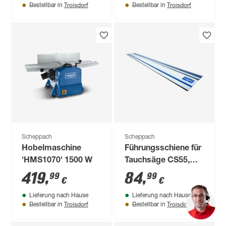
Troisdorf
Troisdorf
Bestellbar in
Bestellbar in
Scheppach
Scheppach
Hobelmaschine
Führungsschiene für
'HMS1070' 1500 W
Tauchsäge CS55,
PL75 und PL55
419
,
84
,
99
99
€
€
Lieferung nach Hause
Lieferung nach Hause
Troisdorf
Troisdorf
Bestellbar in
Bestellbar in