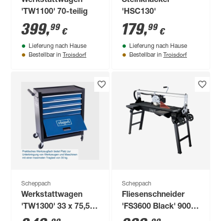
Werkstattwagen
Steinknacker
'TW1100' 70-teilig
'HSC130'
399
,
179
,
99
99
€
€
Lieferung nach Hause
Lieferung nach Hause
Troisdorf
Troisdorf
Bestellbar in
Bestellbar in
Scheppach
Scheppach
Werkstattwagen
Fliesenschneider
'TW1300' 33 x 75,5 x
'FS3600 Black' 900
62,6 cm
W 230 V