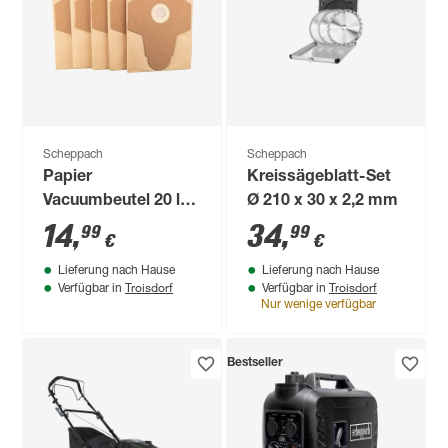
Scheppach
Scheppach
Papier
Kreissägeblatt-Set
Vacuumbeutel 20 l
Ø 210 x 30 x 2,2 mm
5er-Pack
14
,
34
,
99
99
€
€
Lieferung nach Hause
Lieferung nach Hause
Troisdorf
Troisdorf
Verfügbar in
Verfügbar in
Nur wenige verfügbar
Bestseller