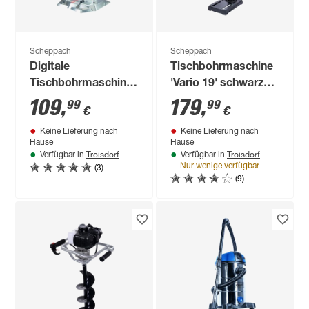
Scheppach
Scheppach
Digitale
Tischbohrmaschine
Tischbohrmaschine
'Vario 19' schwarz
'TBD55' 710 W
550 W
109
,
179
,
99
99
€
€
Keine Lieferung nach
Keine Lieferung nach
Hause
Hause
Troisdorf
Troisdorf
Verfügbar in
Verfügbar in
(3)
Nur wenige verfügbar
(9)