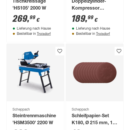
Tischkreissäge
Doppelzylinder-
'HS105' 2000 W
Kompressor
'HC25Si Super
269
,
189
,
99
99
€
€
Silent' 1100 W 8 bar
Lieferung nach Hause
Lieferung nach Hause
Troisdorf
Troisdorf
Bestellbar in
Bestellbar in
Scheppach
Scheppach
Steintrennmaschine
Schleifpapier-Set
'HSM3500' 2200 W
K180, Ø 215 mm, 10-