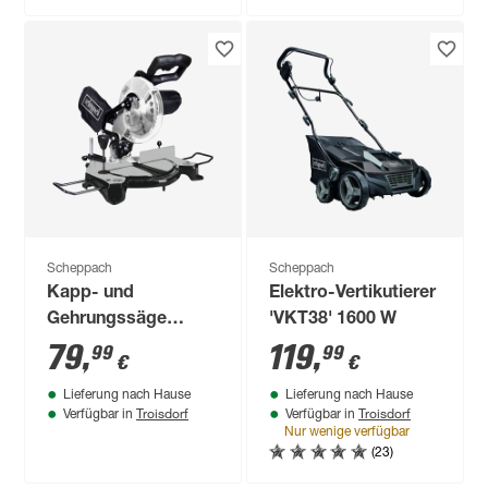
Scheppach
Scheppach
Kapp- und
Elektro-Vertikutierer
Gehrungssäge
'VKT38' 1600 W
'MT210L' 1500 W
79
,
119
,
99
99
€
€
Lieferung nach Hause
Lieferung nach Hause
Troisdorf
Troisdorf
Verfügbar in
Verfügbar in
Nur wenige verfügbar
(23)