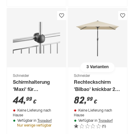
3
Varianten
Schneider
Schneider
Schirmhalterung
Rechteckschirm
'Maxi' für
'Bilbao' knickbar 210
Schirmmast mit Ø
x 130 cm
44
,
82
,
99
99
€
€
25 bis 38 mm
Keine Lieferung nach
Keine Lieferung nach
Hause
Hause
Troisdorf
Troisdorf
Verfügbar in
Verfügbar in
(1)
Nur wenige verfügbar