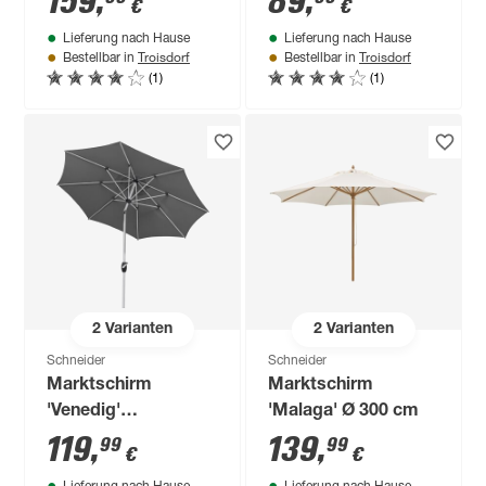
159
,
89
,
€
€
Lieferung nach Hause
Lieferung nach Hause
Troisdorf
Troisdorf
Bestellbar in
Bestellbar in
(1)
(1)
2
Varianten
2
Varianten
Schneider
Schneider
Marktschirm
Marktschirm
'Venedig'
'Malaga' Ø 300 cm
drehbar/knickbar Ø
119
,
139
,
99
99
€
€
270 cm