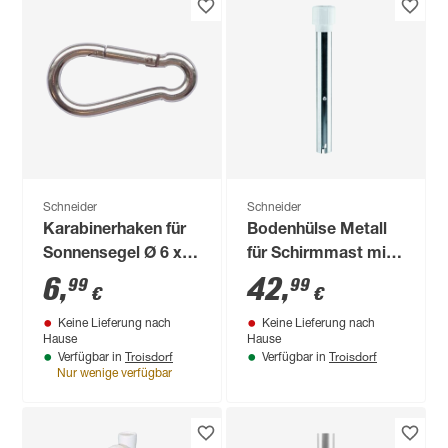
Schneider
Schneider
Karabinerhaken für
Bodenhülse Metall
Sonnensegel Ø 6 x
für Schirmmast mit
60 mm
Ø 38-50 mm
6
,
42
,
99
99
€
€
Keine Lieferung nach
Keine Lieferung nach
Hause
Hause
Troisdorf
Troisdorf
Verfügbar in
Verfügbar in
Nur wenige verfügbar