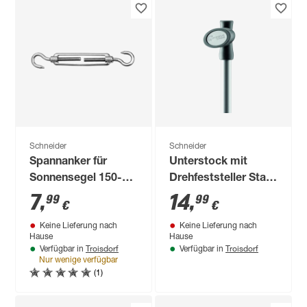
Schneider
Schneider
Spannanker für
Unterstock mit
Sonnensegel 150-
Drehfeststeller Stahl
218 mm
für Schirmmast mit
7
,
14
,
99
99
€
€
Ø 25 mm
Keine Lieferung nach
Keine Lieferung nach
Hause
Hause
Troisdorf
Troisdorf
Verfügbar in
Verfügbar in
Nur wenige verfügbar
(1)