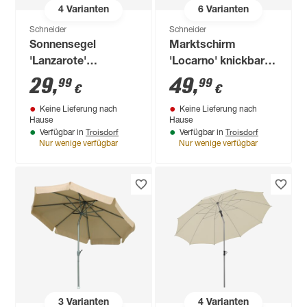
4
Varianten
6
Varianten
Schneider
Schneider
Sonnensegel
Marktschirm
'Lanzarote'
'Locarno' knickbar Ø
wasserabweisend
200 cm
29
,
49
,
99
99
€
€
360 x 360 x 360 cm
Keine Lieferung nach
Keine Lieferung nach
Hause
Hause
Troisdorf
Troisdorf
Verfügbar in
Verfügbar in
Nur wenige verfügbar
Nur wenige verfügbar
3
Varianten
4
Varianten