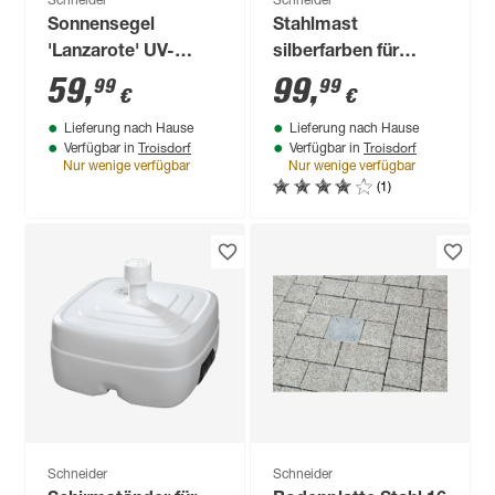
Schneider
Schneider
Sonnensegel
Stahlmast
'Lanzarote' UV-
silberfarben für
beständig/wasserabweisend
Sonnensegel Ø 240
59
,
99
,
99
99
€
€
360 x 360 cm
cm
Lieferung nach Hause
Lieferung nach Hause
Troisdorf
Troisdorf
Verfügbar in
Verfügbar in
Nur wenige verfügbar
Nur wenige verfügbar
(1)
Schneider
Schneider