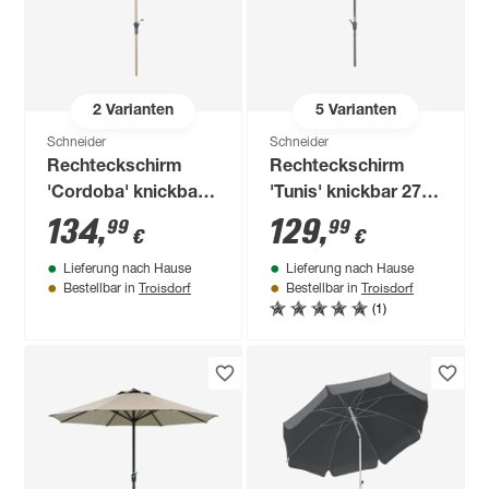
2
Varianten
5
Varianten
Schneider
Schneider
Rechteckschirm
Rechteckschirm
'Cordoba' knickbar
'Tunis' knickbar 270
230 x 150 cm
x 150 cm
134
,
129
,
99
99
€
€
Lieferung nach Hause
Lieferung nach Hause
Troisdorf
Troisdorf
Bestellbar in
Bestellbar in
(1)