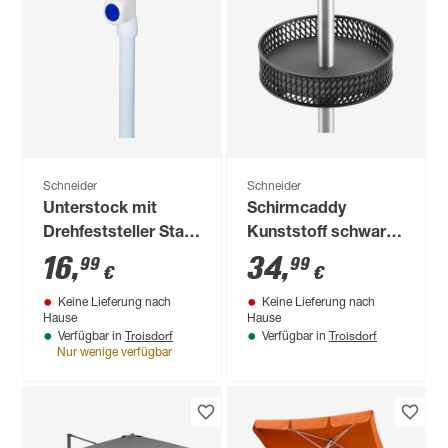
Schneider
Schneider
Unterstock mit
Schirmcaddy
Drehfeststeller Stahl
Kunststoff schwarz
für Schirmmast mit
Ø 30 cm
16
,
34
,
99
99
€
€
Ø 30 mm
Keine Lieferung nach
Keine Lieferung nach
Hause
Hause
Troisdorf
Troisdorf
Verfügbar in
Verfügbar in
Nur wenige verfügbar