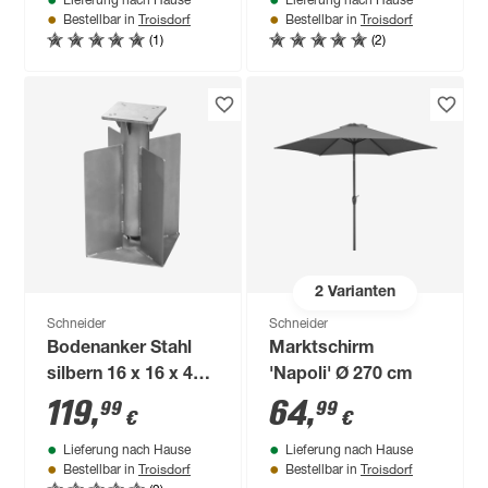
Lieferung nach Hause
Lieferung nach Hause
Troisdorf
Troisdorf
Bestellbar in
Bestellbar in
(1)
(2)
2
Varianten
Schneider
Schneider
Bodenanker Stahl
Marktschirm
silbern 16 x 16 x 45
'Napoli' Ø 270 cm
cm
119
,
64
,
99
99
€
€
Lieferung nach Hause
Lieferung nach Hause
Troisdorf
Troisdorf
Bestellbar in
Bestellbar in