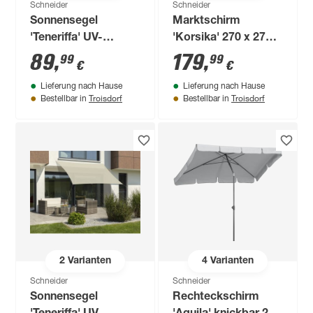
Schneider
Schneider
Sonnensegel
Marktschirm
'Teneriffa' UV-
'Korsika' 270 x 270
beständig/wasserabweisend
cm
89
,
179
,
99
99
€
€
500 x 360 cm
Lieferung nach Hause
Lieferung nach Hause
Troisdorf
Troisdorf
Bestellbar in
Bestellbar in
2
Varianten
4
Varianten
Schneider
Schneider
Sonnensegel
Rechteckschirm