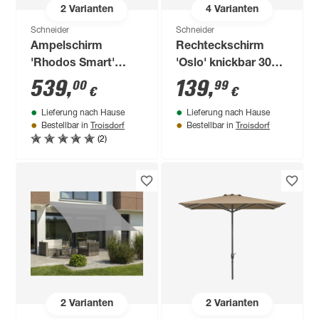
2
Varianten
4
Varianten
Schneider
Schneider
Ampelschirm
Rechteckschirm
'Rhodos Smart'
'Oslo' knickbar 300 x
drehbar/neigbar 300
200 cm
539
,
139
,
00
99
€
€
x 300 cm
Lieferung nach Hause
Lieferung nach Hause
Troisdorf
Troisdorf
Bestellbar in
Bestellbar in
(2)
2
Varianten
2
Varianten