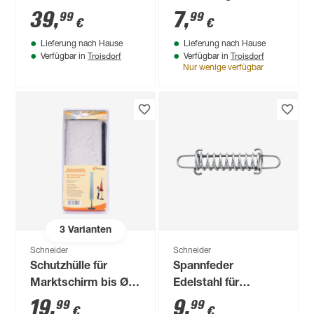
150 cm
x 28 mm
39
,
7
,
99
99
€
€
Lieferung nach Hause
Lieferung nach Hause
Troisdorf
Troisdorf
Verfügbar in
Verfügbar in
Nur wenige verfügbar
3
Varianten
Schneider
Schneider
Schutzhülle für
Spannfeder
Marktschirm bis Ø
Edelstahl für
250 cm
Sonnensegel 145
19
,
9
,
99
99
€
€