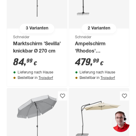
3
Varianten
2
Varianten
Schneider
Schneider
Marktschirm 'Sevilla'
Ampelschirm
knickbar Ø 270 cm
'Rhodos'
neigbar/drehbar 300
84
,
479
,
99
99
€
€
x 300 cm
Lieferung nach Hause
Lieferung nach Hause
Troisdorf
Troisdorf
Bestellbar in
Bestellbar in