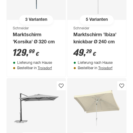
3
Varianten
5
Varianten
Schneider
Schneider
Marktschirm
Marktschirm 'Ibiza'
'Korsika' Ø 320 cm
knickbar Ø 240 cm
129
,
49
,
99
29
€
€
Lieferung nach Hause
Lieferung nach Hause
Troisdorf
Troisdorf
Bestellbar in
Bestellbar in