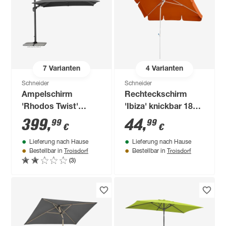
7
Varianten
4
Varianten
Schneider
Schneider
Ampelschirm
Rechteckschirm
'Rhodos Twist'
'Ibiza' knickbar 180 x
drehbar/neigbar 300
120 cm
399
,
44
,
99
99
€
€
x 300 cm
Lieferung nach Hause
Lieferung nach Hause
Troisdorf
Troisdorf
Bestellbar in
Bestellbar in
(3)