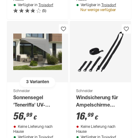
Troisdorf
Troisdorf
Verfügbar in
Verfügbar in
(5)
Nur wenige verfügbar
3
Varianten
Schneider
Schneider
Sonnensegel
Windsicherung für
'Teneriffa' UV-
Ampelschirme
beständig 500 x 500
schwarz
56
,
16
,
99
99
€
€
x 500 cm
Keine Lieferung nach
Keine Lieferung nach
Hause
Hause
Troisdorf
Troisdorf
Verfügbar in
Verfügbar in