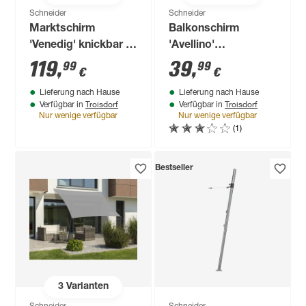
Schneider
Schneider
Marktschirm
Balkonschirm
'Venedig' knickbar Ø
'Avellino'
270 cm
drehbar/neigbar 180
119
,
39
,
99
99
€
€
x 130 cm
Lieferung nach Hause
Lieferung nach Hause
Troisdorf
Troisdorf
Verfügbar in
Verfügbar in
Nur wenige verfügbar
Nur wenige verfügbar
(1)
Bestseller
3
Varianten