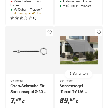
Keine Lieferung nach
Lieferung nach Hause
Troisdorf
Hause
Verfügbar in
Troisdorf
Verfügbar in
Nur wenige verfügbar
(2)
3
Varianten
Schneider
Schneider
Ösen-Schraube für
Sonnensegel
Sonnensegel Ø 30 x
'Teneriffa' UV-
140 mm
beständig 500 x 500
7
,
89
,
99
99
€
€
cm