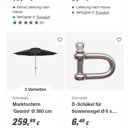
mm
Keine Lieferung nach
Lieferung nach Hause
Troisdorf
Hause
Verfügbar in
Troisdorf
Verfügbar in
(1)
3
Varianten
Schneider
Schneider
Marktschirm
D-Schäkel für
'Gemini' Ø 360 cm
Sonnensegel Ø 6 x
12 mm
259
,
6
,
99
49
€
€