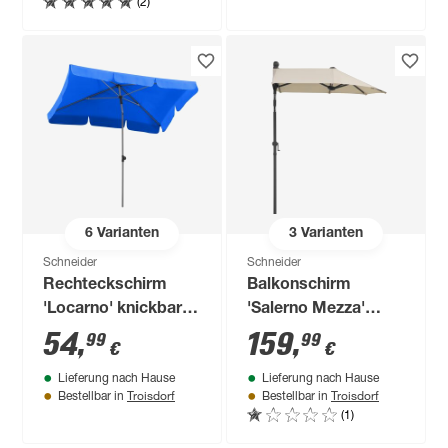
(2)
6
Varianten
3
Varianten
Schneider
Schneider
Rechteckschirm
Balkonschirm
'Locarno' knickbar
'Salerno Mezza'
180 x 120 cm
knickbar 150 x 150
54
,
159
,
99
99
€
€
cm
Lieferung nach Hause
Lieferung nach Hause
Troisdorf
Troisdorf
Bestellbar in
Bestellbar in
(1)