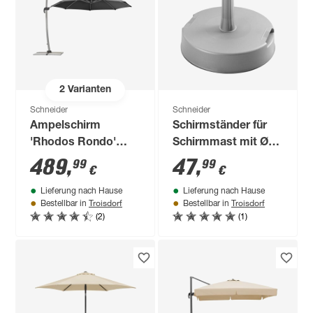
2
Varianten
Schneider
Schneider
Ampelschirm
Schirmständer für
'Rhodos Rondo'
Schirmmast mit Ø
drehbar/neigbar Ø
32 mm
489
,
47
,
99
99
€
€
350 cm
Beton/Kunststoff Ø
Lieferung nach Hause
Lieferung nach Hause
40 x 32,5 cm
Troisdorf
Troisdorf
Bestellbar in
Bestellbar in
(2)
(1)