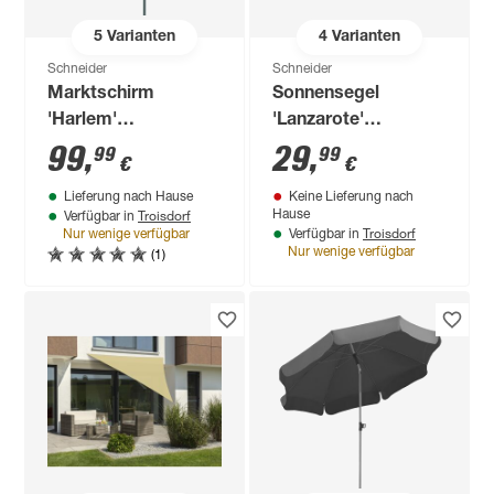
5
Varianten
4
Varianten
Schneider
Schneider
Marktschirm
Sonnensegel
'Harlem'
'Lanzarote'
drehbar/knickbar Ø
wasserabweisend
99
,
29
,
99
99
€
€
270 cm
400 x 400 x 300 cm
Lieferung nach Hause
Keine Lieferung nach
Troisdorf
Hause
Verfügbar in
Troisdorf
Nur wenige verfügbar
Verfügbar in
(1)
Nur wenige verfügbar