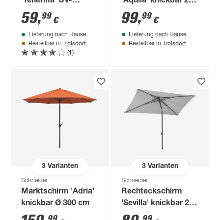
'Teneriffa' UV-
'Aquila' knickbar 225
beständig/wasserabweisend
x 120 cm
59
,
99
,
99
99
€
€
360 x 250 cm
Lieferung nach Hause
Lieferung nach Hause
Troisdorf
Troisdorf
Bestellbar in
Bestellbar in
(1)
3
Varianten
3
Varianten
Schneider
Schneider
Marktschirm 'Adria'
Rechteckschirm
knickbar Ø 300 cm
'Sevilla' knickbar 240
x 140 cm
99
99