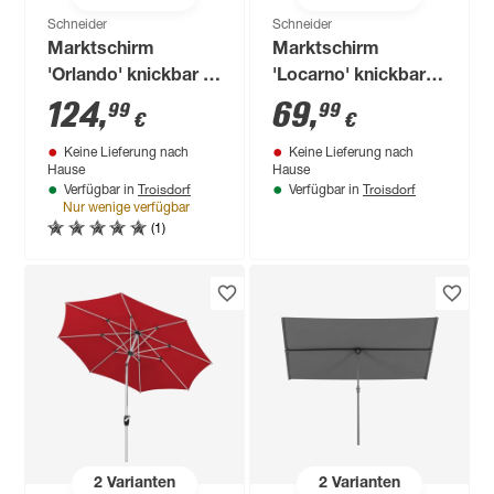
Schneider
Schneider
Marktschirm
Marktschirm
'Orlando' knickbar Ø
'Locarno' knickbar Ø
270 cm
220 cm
124
,
69
,
99
99
€
€
Keine Lieferung nach
Keine Lieferung nach
Hause
Hause
Troisdorf
Troisdorf
Verfügbar in
Verfügbar in
Nur wenige verfügbar
(1)
2
Varianten
2
Varianten