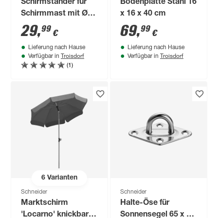
Schirmständer für
Bodenplatte Stahl 16
Schirmmast mit Ø
x 16 x 40 cm
38 - 50 mm
29
,
69
,
99
99
€
€
Kunststoff 48 x 48 x
Lieferung nach Hause
Lieferung nach Hause
39,5 cm
Troisdorf
Troisdorf
Verfügbar in
Verfügbar in
(1)
6
Varianten
Schneider
Schneider
Marktschirm
Halte-Öse für
'Locarno' knickbar Ø
Sonnensegel 65 x 40