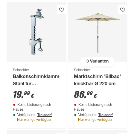
3
Varianten
Schneider
Schneider
Balkonschirmklammer
Marktschirm 'Bilbao'
Stahl für
knickbar Ø 220 cm
Schirmmast mit Ø
19
,
86
,
99
99
€
€
32 mm
Keine Lieferung nach
Keine Lieferung nach
Hause
Hause
Troisdorf
Troisdorf
Verfügbar in
Verfügbar in
Nur wenige verfügbar
Nur wenige verfügbar