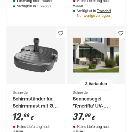
Lieferung nach Hause
Keine Lieferung nach
Troisdorf
Hause
Verfügbar in
Troisdorf
Verfügbar in
Nur wenige verfügbar
3
Varianten
Schneider
Schneider
Schirmständer für
Sonnensegel
Schirmmast mit Ø
'Teneriffa' UV-
25 - 32 mm
beständig 360 x 360
12
,
37
,
99
99
€
€
Kunststoff 45 x 45 x
x 360 cm
Keine Lieferung nach
Keine Lieferung nach
28 cm
Hause
Hause