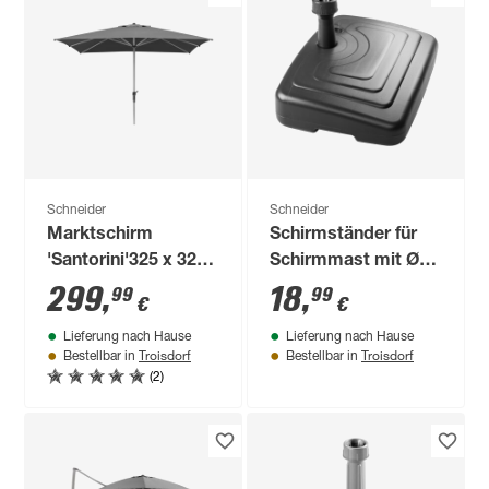
Schneider
Schneider
Marktschirm
Schirmständer für
'Santorini'325 x 325
Schirmmast mit Ø
cm
25 - 32 mm
299
,
18
,
99
99
€
€
Kunststoff 56 x 38,5
Lieferung nach Hause
Lieferung nach Hause
x 14 cm
Troisdorf
Troisdorf
Bestellbar in
Bestellbar in
(2)