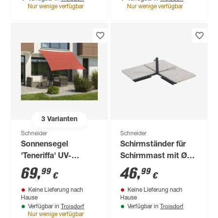
Nur wenige verfügbar
Nur wenige verfügbar
3
Varianten
Schneider
Schneider
Sonnensegel
Schirmständer für
'Teneriffa' UV-
Schirmmast mit Ø
beständig 360 x 360
50 mm Stahl 105 x
69
,
46
,
99
99
€
€
cm
105 x 35 cm
Keine Lieferung nach
Keine Lieferung nach
Hause
Hause
Troisdorf
Troisdorf
Verfügbar in
Verfügbar in
Nur wenige verfügbar