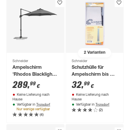
2
Varianten
Schneider
Schneider
Ampelschirm
Schutzhülle für
'Rhodos Blacklight'
Ampelschirm bis Ø
drehbar/neigbar Ø
400 cm
289
,
32
,
99
99
€
€
300 cm
Keine Lieferung nach
Keine Lieferung nach
Hause
Hause
Troisdorf
Troisdorf
Verfügbar in
Verfügbar in
(2)
Nur wenige verfügbar
(4)