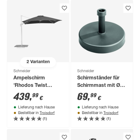
2
Varianten
Schneider
Schneider
Ampelschirm
Schirmständer für
'Rhodos Twist
Schirmmast mit Ø
Bianco'
40 mm
439
,
69
,
99
99
€
€
drehbar/neigbar 300
Beton/Kunststoff Ø
Lieferung nach Hause
Lieferung nach Hause
x 300 cm
44 x 26,5 cm
Troisdorf
Troisdorf
Bestellbar in
Bestellbar in
(1)
(1)