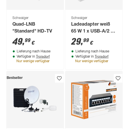
Schwaiger
Schwaiger
Quad-LNB
Ladeadapter weiß
"Standard" HD-TV
65 W 1 x USB-A/2 x
USB-C
49
,
29
,
99
99
€
€
Lieferung nach Hause
Lieferung nach Hause
Troisdorf
Troisdorf
Verfügbar in
Verfügbar in
Nur wenige verfügbar
Nur wenige verfügbar
Bestseller