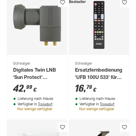
Bestseller
Schwaiger
Schwaiger
Digitales Twin LNB
Ersatzfernbedienung
'Sun Protect'
'UFB 100U 533' für
anthrazit
TV-Geräte von LG,
42
,
16
,
99
79
€
€
Samsung, Sony,
Lieferung nach Hause
Lieferung nach Hause
Panasonic, Philips
Troisdorf
Troisdorf
Verfügbar in
Verfügbar in
Nur wenige verfügbar
Nur wenige verfügbar