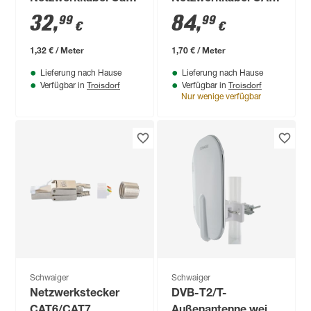
6a NWKU 6025 25 m
7 orange, 50 m
32
,
84
,
99
99
€
€
1,32 € / Meter
1,70 € / Meter
Lieferung nach Hause
Lieferung nach Hause
Troisdorf
Troisdorf
Verfügbar in
Verfügbar in
Nur wenige verfügbar
Schwaiger
Schwaiger
Netzwerkstecker
DVB-T2/T-