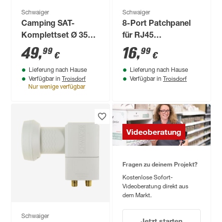
Schwaiger
Schwaiger
Camping SAT-
8-Port Patchpanel
Komplettset Ø 35
für RJ45
cm, inklusive
Netzwerkbuchsen
49
,
16
,
99
99
€
€
Transportkoffer
Lieferung nach Hause
Lieferung nach Hause
Troisdorf
Troisdorf
Verfügbar in
Verfügbar in
Nur wenige verfügbar
Videoberatung
Fragen zu deinem Projekt?
Kostenlose Sofort-
Videoberatung direkt aus
dem Markt.
Schwaiger
Jetzt starten