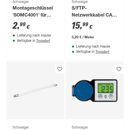
Schwaiger
Schwaiger
Montageschlüssel
S/FTP-
'SOMC4001' für
Netzwerkkabel CAT
Solarstecker 2 Stück
7 weiß 5 m
2
,
15
,
99
99
€
€
Lieferung nach Hause
3,20 € / Meter
Troisdorf
Verfügbar in
Lieferung nach Hause
Troisdorf
Verfügbar in
Schwaiger
Schwaiger