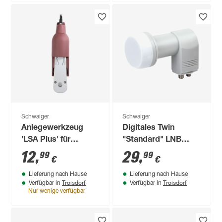
Schwaiger
Schwaiger
Anlegewerkzeug
Digitales Twin
'LSA Plus' für
"Standard" LNB
Netzwerkkabel
HDTV
12
,
29
,
99
99
€
€
Lieferung nach Hause
Lieferung nach Hause
Troisdorf
Troisdorf
Verfügbar in
Verfügbar in
Nur wenige verfügbar