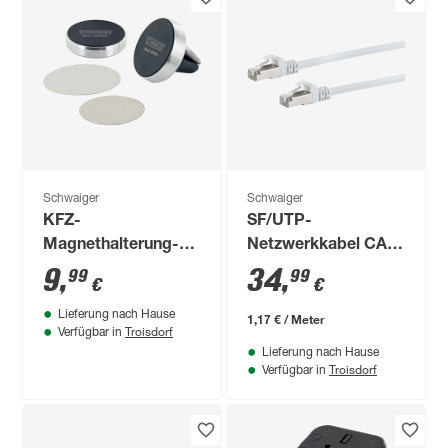
Schwaiger
Schwaiger
KFZ-
SF/UTP-
Magnethalterung-
Netzwerkkabel CAT
Set 5-teilig
6 weiß, 30 m
9
,
34
,
99
99
€
€
Lieferung nach Hause
1,17 € / Meter
Troisdorf
Verfügbar in
Lieferung nach Hause
Troisdorf
Verfügbar in