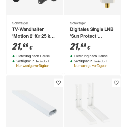
Schwaiger
Schwaiger
TV-Wandhalter
Digitales Single LNB
'Motion 2' für 25 kg
'Sun Protect'
Gewicht neigbar
hellgrau
21
,
21
,
99
99
€
€
schwenkbar
Lieferung nach Hause
Lieferung nach Hause
Troisdorf
Troisdorf
Verfügbar in
Verfügbar in
Nur wenige verfügbar
Nur wenige verfügbar