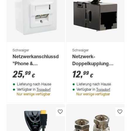
Schwaiger
Schwaiger
Netzwerkanschlussdose
Netzwerk-
"Phone &
Doppelkupplung
Computer"
Cat-6
25
,
12
,
99
99
€
€
Professional
Lieferung nach Hause
Lieferung nach Hause
Troisdorf
Troisdorf
Verfügbar in
Verfügbar in
Nur wenige verfügbar
Nur wenige verfügbar