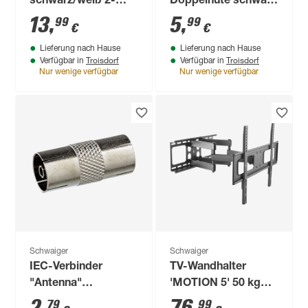
schwarz/weiß 2-
Doppelnute schwarz
teilig
1,5 m
13
,
5
,
99
99
€
€
Lieferung nach Hause
Lieferung nach Hause
Troisdorf
Troisdorf
Verfügbar in
Verfügbar in
Nur wenige verfügbar
Nur wenige verfügbar
Schwaiger
Schwaiger
IEC-Verbinder
TV-Wandhalter
"Antenna"
'MOTION 5' 50 kg
Professional
Traglast neigbar,
79
99