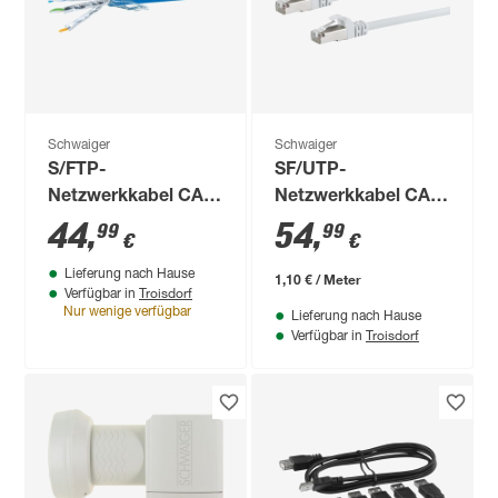
Schwaiger
Schwaiger
S/FTP-
SF/UTP-
Netzwerkkabel CAT
Netzwerkkabel CAT
8.1 blau 25 m
6 weiß, 50 m
44
,
54
,
99
99
€
€
Lieferung nach Hause
1,10 € / Meter
Troisdorf
Verfügbar in
Nur wenige verfügbar
Lieferung nach Hause
Troisdorf
Verfügbar in