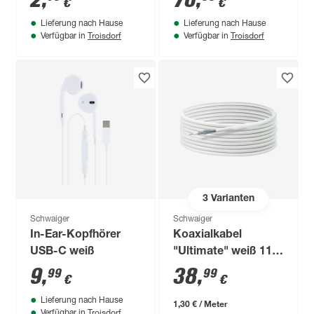
2
,
76
,
€
€
schwenkbar,
Lieferung nach Hause
Lieferung nach Hause
drehbar
Troisdorf
Troisdorf
Verfügbar in
Verfügbar in
3
Varianten
Schwaiger
Schwaiger
In-Ear-Kopfhörer
Koaxialkabel
USB-C weiß
"Ultimate" weiß 110
dB Ø 7 mm 30 m
9
,
38
,
99
99
€
€
Lieferung nach Hause
1,30 € / Meter
Troisdorf
Verfügbar in