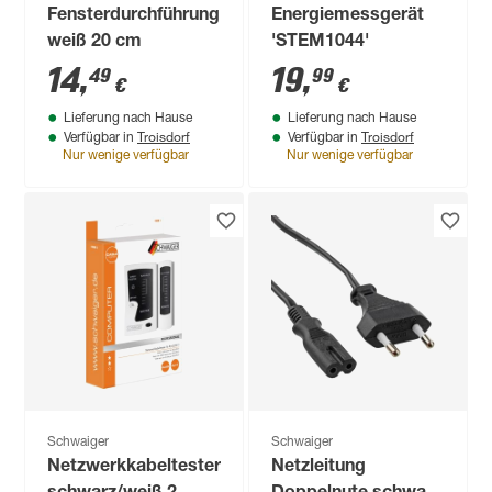
Fensterdurchführung
Energiemessgerät
weiß 20 cm
'STEM1044'
14
,
19
,
49
99
€
€
Lieferung nach Hause
Lieferung nach Hause
Troisdorf
Troisdorf
Verfügbar in
Verfügbar in
Nur wenige verfügbar
Nur wenige verfügbar
Schwaiger
Schwaiger
Netzwerkkabeltester
Netzleitung