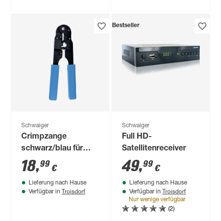
Bestseller
Schwaiger
Schwaiger
Crimpzange
Full HD-
schwarz/blau für
Satellitenreceiver
Rund- und
18
,
49
,
99
99
€
€
Flachkabel
Lieferung nach Hause
Lieferung nach Hause
Troisdorf
Troisdorf
Verfügbar in
Verfügbar in
Nur wenige verfügbar
(2)