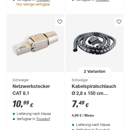
Verfügbar in
Verfügbar in
Nur wenige verfügbar
2
Varianten
Schwaiger
Schwaiger
Netzwerkstecker
Kabelspiralschlauch
CAT 8.1
Ø 2,8 x 150 cm
schwarz
10
,
7
,
99
49
€
€
Lieferung nach Hause
4,99 € / Meter
Troisdorf
Verfügbar in
Lieferung nach Hause
Troisdorf