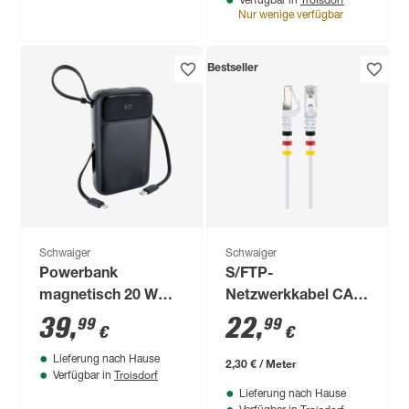
Verfügbar in
Nur wenige verfügbar
Bestseller
Schwaiger
Schwaiger
Powerbank
S/FTP-
magnetisch 20 W
Netzwerkkabel CAT
20000 mAh
7 weiß 10 m
39
,
22
,
99
99
€
€
Lieferung nach Hause
2,30 € / Meter
Troisdorf
Verfügbar in
Lieferung nach Hause