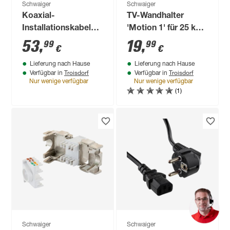
Schwaiger
Schwaiger
Koaxial-
TV-Wandhalter
Installationskabel
'Motion 1' für 25 kg
110 dB 50 m
Gewicht neigbar
53
,
19
,
99
99
€
€
schwenkbar
Lieferung nach Hause
Lieferung nach Hause
Troisdorf
Troisdorf
Verfügbar in
Verfügbar in
Nur wenige verfügbar
Nur wenige verfügbar
(1)
Schwaiger
Schwaiger