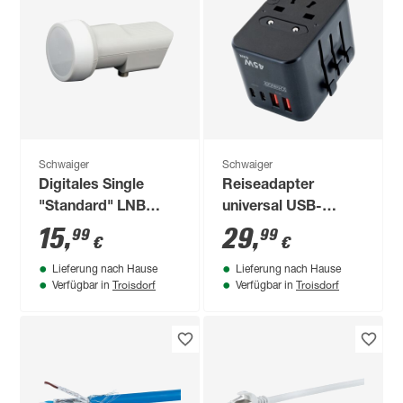
Schwaiger
Schwaiger
Digitales Single
Reiseadapter
"Standard" LNB
universal USB-
HDTV
C/USB-A schwarz
15
,
29
,
99
99
€
€
Lieferung nach Hause
Lieferung nach Hause
Troisdorf
Troisdorf
Verfügbar in
Verfügbar in