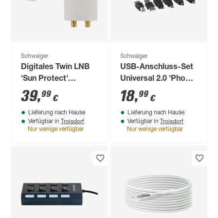
Schwaiger
Schwaiger
Digitales Twin LNB
USB-Anschluss-Set
'Sun Protect'
Universal 2.0 'Phone
hellgrau
& Computer'
39
,
18
,
99
99
€
€
Professional 7-tlg.
Lieferung nach Hause
Lieferung nach Hause
Troisdorf
Troisdorf
Verfügbar in
Verfügbar in
Nur wenige verfügbar
Nur wenige verfügbar