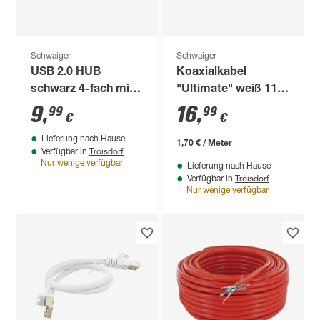
Schwaiger
Schwaiger
USB 2.0 HUB
Koaxialkabel
schwarz 4-fach mit
"Ultimate" weiß 110
Schaltern
dB Ø 7 mm 10 m
9
,
16
,
99
99
€
€
Lieferung nach Hause
1,70 € / Meter
Troisdorf
Verfügbar in
Nur wenige verfügbar
Lieferung nach Hause
Troisdorf
Verfügbar in
Nur wenige verfügbar