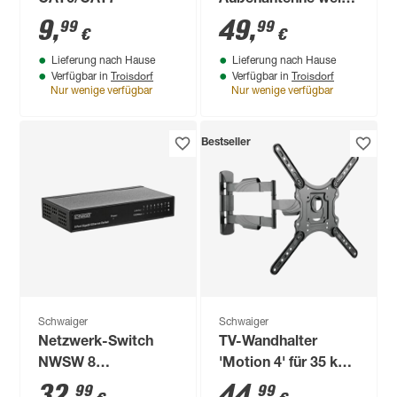
CAT6/CAT7
Außenantenne weiß
24,5 x 15,5 x 9 cm,
9
,
49
,
99
99
€
€
mit Mastaufhängung
Lieferung nach Hause
Lieferung nach Hause
Troisdorf
Troisdorf
Verfügbar in
Verfügbar in
Nur wenige verfügbar
Nur wenige verfügbar
Bestseller
Schwaiger
Schwaiger
Netzwerk-Switch
TV-Wandhalter
NWSW 8
'Motion 4' für 35 kg
Professional 8-fach
Gewicht neigbar
32
,
44
,
99
99