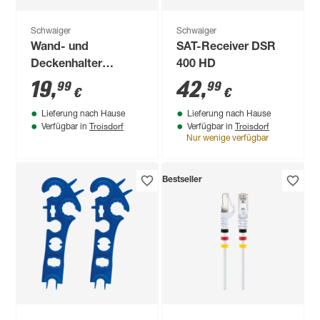
Schwaiger
Schwaiger
Wand- und
SAT-Receiver DSR
Deckenhalter
400 HD
'Beamer' für
19
,
42
,
99
99
€
€
Projektoren und
Lieferung nach Hause
Lieferung nach Hause
Beamer
Troisdorf
Troisdorf
Verfügbar in
Verfügbar in
Nur wenige verfügbar
Bestseller