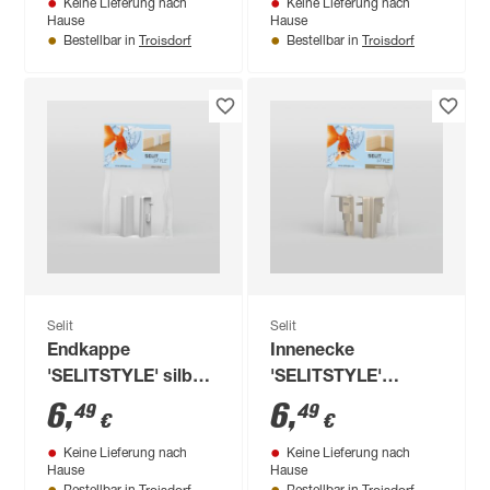
Keine Lieferung nach
Keine Lieferung nach
Stück
Stück
Hause
Hause
Troisdorf
Troisdorf
Bestellbar in
Bestellbar in
Selit
Selit
Endkappe
Innenecke
'SELITSTYLE' silber
'SELITSTYLE'
2 Stück
cappuccino 2 Stück
6
,
6
,
49
49
€
€
Keine Lieferung nach
Keine Lieferung nach
Hause
Hause
Troisdorf
Troisdorf