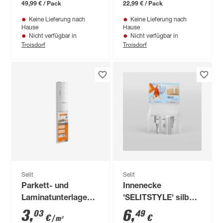
49,99 € / Pack
22,99 € / Pack
Keine Lieferung nach
Keine Lieferung nach
Hause
Hause
Nicht verfügbar in
Nicht verfügbar in
Troisdorf
Troisdorf
Selit
Selit
Parkett- und
Innenecke
Laminatunterlage
'SELITSTYLE' silber
'Selitac Aqua-Stop'
2 Stück
3
,
6
,
03
49
€
€
/ m²
2,2 mm, 1,25 x 12 m,