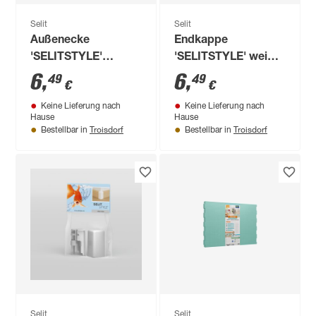
Selit
Selit
Außenecke
Endkappe
'SELITSTYLE'
'SELITSTYLE' weiß 2
cappuccino 2 Stück
Stück
6
,
6
,
49
49
€
€
Keine Lieferung nach
Keine Lieferung nach
Hause
Hause
Troisdorf
Troisdorf
Bestellbar in
Bestellbar in
Selit
Selit