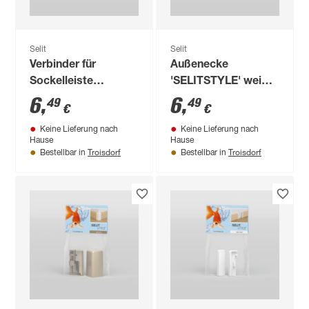
Selit
Selit
Verbinder für
Außenecke
Sockelleiste
'SELITSTYLE' weiß 2
'SELITSTYLE' weiß 5
Stück
6
,
6
,
49
49
€
€
cm 2 Stück
Keine Lieferung nach
Keine Lieferung nach
Hause
Hause
Troisdorf
Troisdorf
Bestellbar in
Bestellbar in