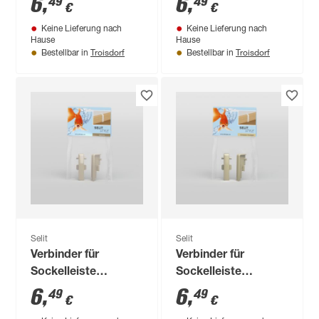
6
,
6
,
49
49
€
€
Keine Lieferung nach
Keine Lieferung nach
Hause
Hause
Troisdorf
Troisdorf
Bestellbar in
Bestellbar in
Selit
Selit
Verbinder für
Verbinder für
Sockelleiste
Sockelleiste
'SELITSTYLE'
'SELITSTYLE'
6
,
6
,
49
49
€
€
cappuccino 5 cm 2
champagner 5 cm 2