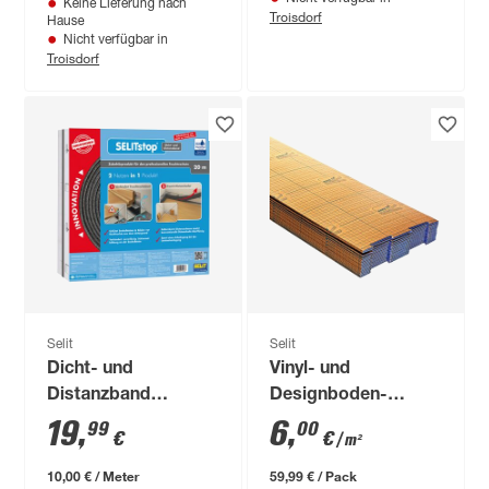
Keine Lieferung nach
Troisdorf
Hause
Nicht verfügbar in
Troisdorf
Selit
Selit
Dicht- und
Vinyl- und
Distanzband
Designboden-
'SELITstop' 2000 cm,
Unterlage
19
,
6
,
99
00
€
€
/ m²
für 10 m²
'SELITBLOC
GripTec' 850 x 120 x
10,00 € / Meter
59,99 € / Pack