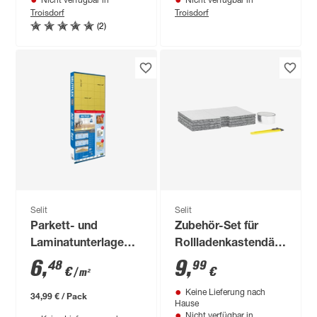
Nicht verfügbar in
Nicht verfügbar in
Troisdorf
Troisdorf
(2)
Selit
Selit
Parkett- und
Zubehör-Set für
Laminatunterlage
Rollladenkastendämmung
'Selitflex 10 mm
'Selitherm' 4-tlg.
6
,
9
,
48
99
€
€
/ m²
Thermo', 0,5 m x 1,2
Keine Lieferung nach
m, 6 m² +Tape
34,99 € / Pack
Hause
Nicht verfügbar in