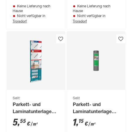
0,15 cm
Keine Lieferung nach
Keine Lieferung nach
Hause
Hause
Nicht verfügbar in
Nicht verfügbar in
Troisdorf
Troisdorf
Selit
Selit
Parkett- und
Parkett- und
Laminatunterlage
Laminatunterlage
'Selitipro' 0,22 cm,
'Basic' 1,6 mm, 1 x
5
,
1
,
55
15
€
€
/ m²
/ m²
mit Aqua-Stop
20 m, 20 m²