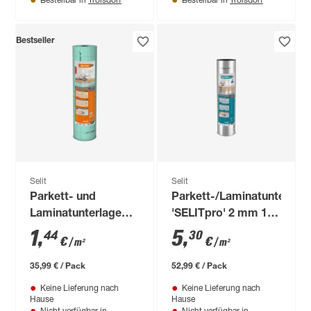
Bestellbar in
Bestellbar in
Bestseller
Selit
Selit
Parkett- und
Parkett-/Laminatunterlag
Laminatunterlage
'SELITpro' 2 mm 10
'Selitac' 2,2 mm, 1 x
m²
1
,
5
,
44
30
€
€
/ m²
/ m²
25 m, 25 m²
35,99 € / Pack
52,99 € / Pack
Keine Lieferung nach
Keine Lieferung nach
Hause
Hause