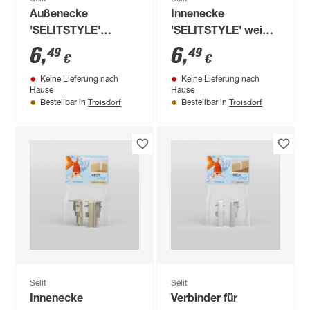
Außenecke
Innenecke
'SELITSTYLE'
'SELITSTYLE' weiß 2
champagner 2 Stück
Stück
6
,
6
,
49
49
€
€
Keine Lieferung nach
Keine Lieferung nach
Hause
Hause
Troisdorf
Troisdorf
Bestellbar in
Bestellbar in
Selit
Selit
Innenecke
Verbinder für