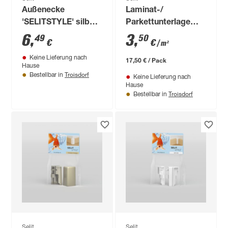
Außenecke
Laminat-/
'SELITSTYLE' silber
Parkettunterlage
2 Stück
'SELITAC pro' 5 mm,
6
,
3
,
49
50
€
€
/ m²
0,8 x 6,25 m, 5 m²
Keine Lieferung nach
17,50 € / Pack
Hause
Troisdorf
Bestellbar in
Keine Lieferung nach
Hause
Troisdorf
Bestellbar in
Selit
Selit