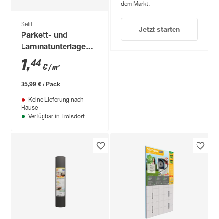
dem Markt.
Selit
Jetzt starten
Parkett- und
Laminatunterlage
'Selitac Basic' 2,2
1
,
44
€
/ m²
mm, 1 x 25 m, 25 m²
35,99 € / Pack
Keine Lieferung nach
Hause
Troisdorf
Verfügbar in