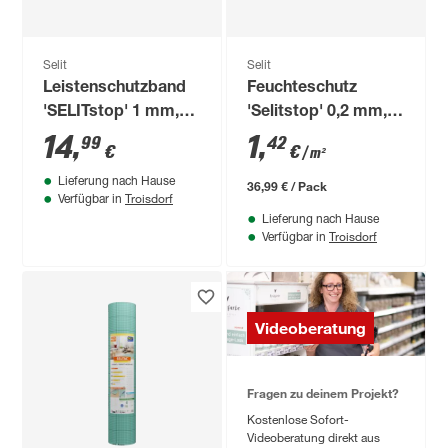
Selit
Selit
Leistenschutzband
Feuchteschutz
'SELITstop' 1 mm,
'Selitstop' 0,2 mm, 1
7,5 cm x 20 m
x 26 m, 26 m²
14
,
1
,
99
42
€
€
/ m²
Lieferung nach Hause
36,99 € / Pack
Troisdorf
Verfügbar in
Lieferung nach Hause
Troisdorf
Verfügbar in
Videoberatung
Fragen zu deinem Projekt?
Kostenlose Sofort-
Videoberatung direkt aus