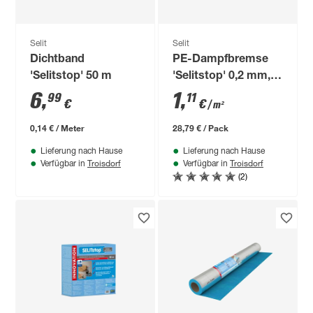
Selit
Selit
Dichtband
PE-Dampfbremse
'Selitstop' 50 m
'Selitstop' 0,2 mm, 2
x 13 m, 26 m²
6
,
1
,
99
11
€
€
/ m²
0,14 € / Meter
28,79 € / Pack
Lieferung nach Hause
Lieferung nach Hause
Troisdorf
Troisdorf
Verfügbar in
Verfügbar in
(2)