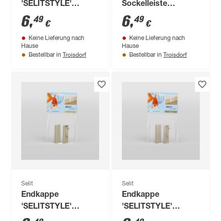
'SELITSTYLE'
Sockelleiste
champagner 2 Stück
'SELITSTYLE' silber
6
,
6
,
49
49
€
€
5 cm 2 Stück
Keine Lieferung nach
Keine Lieferung nach
Hause
Hause
Troisdorf
Troisdorf
Bestellbar in
Bestellbar in
Selit
Selit
Endkappe
Endkappe
'SELITSTYLE'
'SELITSTYLE'
champagner 2 Stück
cappuccino 2 Stück