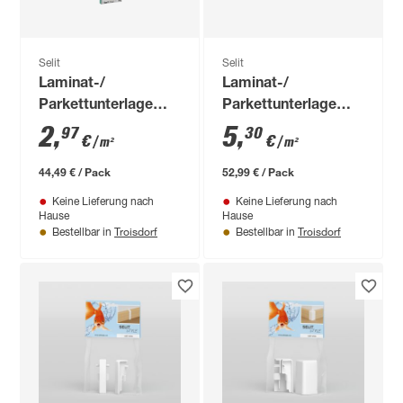
Selit
Selit
Laminat-/
Laminat-/
Parkettunterlage
Parkettunterlage
'SELITAC basic+' 2,2
'SELITAC pro+' 2,2
2
,
5
,
97
30
€
€
/ m²
/ m²
mm, 1,2 x 12,5 m, 15
mm, 1 x 10 m, 10 m²
m²
44,49 € / Pack
52,99 € / Pack
Keine Lieferung nach
Keine Lieferung nach
Hause
Hause
Troisdorf
Troisdorf
Bestellbar in
Bestellbar in