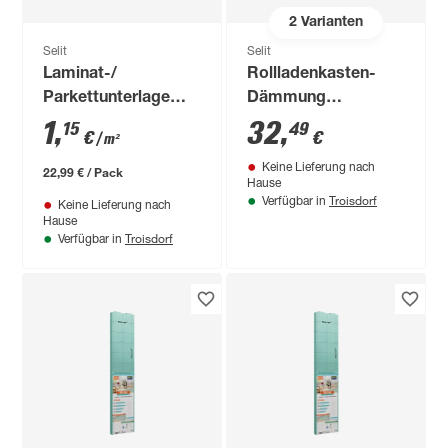
2
Varianten
Selit
Selit
Laminat-/
Rollladenkasten-
Parkettunterlage
Dämmung
'SELITAC basic' 1,6
'Selitherm' 50 x 100
1
,
32
,
15
49
€
€
/ m²
mm, 1 x 20 m, 20 m²
x 2,5 cm
Keine Lieferung nach
22,99 € / Pack
Hause
Troisdorf
Verfügbar in
Keine Lieferung nach
Hause
Troisdorf
Verfügbar in