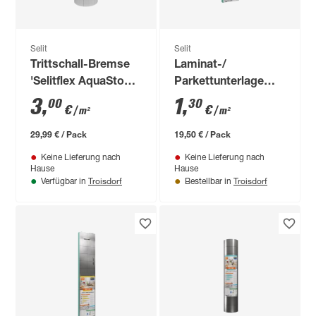
Selit
Selit
Trittschall-Bremse
Laminat-/
'Selitflex AquaStop'
Parkettunterlage
5 mm, 1,0 x 10 m, 10
'SELITAC basic' 2,2
3
,
1
,
00
30
€
€
/ m²
/ m²
m²
mm, 1,25 x 12 m, 15
m²
29,99 € / Pack
19,50 € / Pack
Keine Lieferung nach
Keine Lieferung nach
Hause
Hause
Troisdorf
Troisdorf
Verfügbar in
Bestellbar in