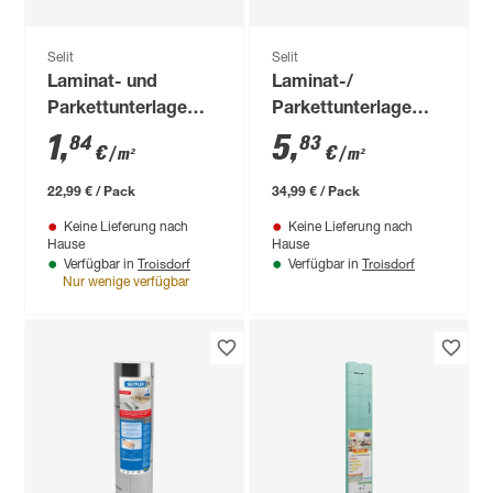
Selit
Selit
Laminat- und
Laminat-/
Parkettunterlage
Parkettunterlage
'Selitac pro' 3 mm, 1
'SELITAC pro+' 10
1
,
5
,
84
83
€
€
/ m²
/ m²
x 10 m, 12,5 m²
mm, 0,5 x 1,20 m, 6
m²
22,99 € / Pack
34,99 € / Pack
Keine Lieferung nach
Keine Lieferung nach
Hause
Hause
Troisdorf
Troisdorf
Verfügbar in
Verfügbar in
Nur wenige verfügbar