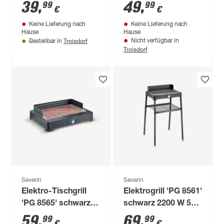
GT-PG 8106'
70 cm
39
,
49
,
99
99
€
€
schwarz 62 x 27 x 58
Keine Lieferung nach
Keine Lieferung nach
cm
Hause
Hause
Troisdorf
Nicht verfügbar in
Bestellbar in
Troisdorf
Severin
Severin
Elektro-Tischgrill
Elektrogrill 'PG 8561'
'PG 8565' schwarz
schwarz 2200 W 58,5
2200 W 52,2 x 15 x
x 90 x 62 cm
59
,
69
,
99
99
€
€