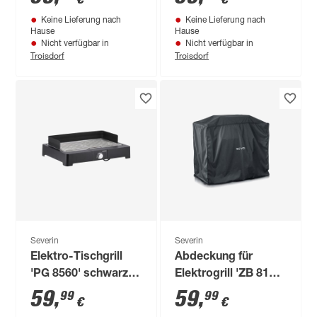
39,3 cm
Keine Lieferung nach
Keine Lieferung nach
Hause
Hause
Nicht verfügbar in
Nicht verfügbar in
Troisdorf
Troisdorf
Severin
Severin
Elektro-Tischgrill
Abdeckung für
'PG 8560' schwarz
Elektrogrill 'ZB 8128
2200 W 39 x 15 x 52
Sevo GTS' schwarz
59
,
59
,
99
99
€
€
cm
130 x 106 x 68 cm