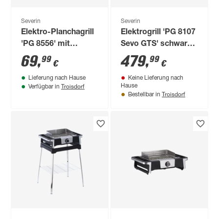
Severin
Severin
Elektro-Planchagrill
Elektrogrill 'PG 8107
'PG 8556' mit
Sevo GTS' schwarz
Grillplatte 2300 W
3000 W 66 x 119 x
69
,
479
,
99
99
€
€
126 cm
Lieferung nach Hause
Keine Lieferung nach
Troisdorf
Hause
Verfügbar in
Troisdorf
Bestellbar in