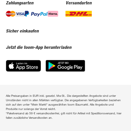
Zahlungsarten
Versandarten
Sicher einkaufen
Jetzt die toom-App herunterladen
Alle Preisangaben in EUR inkl. gesetzl. MwSt.. Die dargestellten Angebote sind unter
Umständen nicht in allen Märkten verfügbar. Die angegebenen Verfügbarkeiten beziehen
sich auf den unter "Mein Markt" ausgewählten toom Baumarkt. Alle Angebote und
Produkte nur solange der Vorrat reicht.
*Paketversand ab 59 € versandkostenfrei, gilt nicht für Artikel mit Speditionsversand, hier
fallen zusätzliche Versandkosten an.