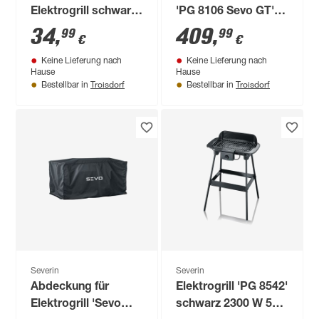
Elektrogrill schwarz
'PG 8106 Sevo GT'
67 x 80 x 55 cm
3000 W
34
,
409
,
99
99
€
€
Keine Lieferung nach
Keine Lieferung nach
Hause
Hause
Troisdorf
Troisdorf
Bestellbar in
Bestellbar in
Severin
Severin
Abdeckung für
Elektrogrill 'PG 8542'
Elektrogrill 'Sevo
schwarz 2300 W 50 x