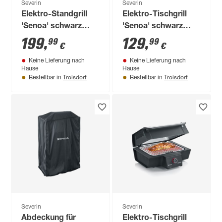
Severin
Severin
Elektro-Standgrill
Elektro-Tischgrill
'Senoa' schwarz
'Senoa' schwarz
3000 W 41 x 91 x 62
3000 W 41 x 24 x 62
199
,
129
,
99
99
€
€
cm
cm
Keine Lieferung nach
Keine Lieferung nach
Hause
Hause
Troisdorf
Troisdorf
Bestellbar in
Bestellbar in
Severin
Severin
Abdeckung für
Elektro-Tischgrill