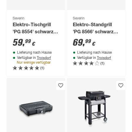
Severin
Severin
Elektro-Tischgrill
Elektro-Standgrill
'PG 8554' schwarz
'PG 8566' schwarz
2300 W 35 x 10 x 43
2200 W 62 x 90 x
59
,
69
,
99
99
€
€
cm
58,5 cm
Lieferung nach Hause
Lieferung nach Hause
Troisdorf
Troisdorf
Verfügbar in
Verfügbar in
(1)
Nur wenige verfügbar
(1)