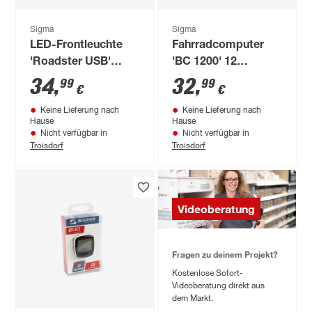
Sigma
Sigma
LED-Frontleuchte
Fahrradcomputer
'Roadster USB'
'BC 1200' 12
schwarz 25 LUX
Funktionen schwarz
34
,
32
,
99
99
€
€
Keine Lieferung nach
Keine Lieferung nach
Hause
Hause
Nicht verfügbar in
Nicht verfügbar in
Troisdorf
Troisdorf
Videoberatung
Fragen zu deinem Projekt?
Kostenlose Sofort-
Videoberatung direkt aus
dem Markt.