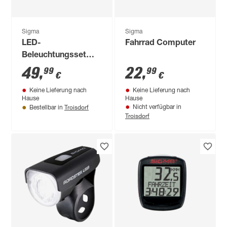
Sigma
Sigma
LED-
Fahrrad Computer
Beleuchtungsset
'Roadster
49
,
22
,
99
99
€
€
USB/Nugget II USB'
Keine Lieferung nach
Keine Lieferung nach
5-teilig
Hause
Hause
Troisdorf
Nicht verfügbar in
Bestellbar in
Troisdorf