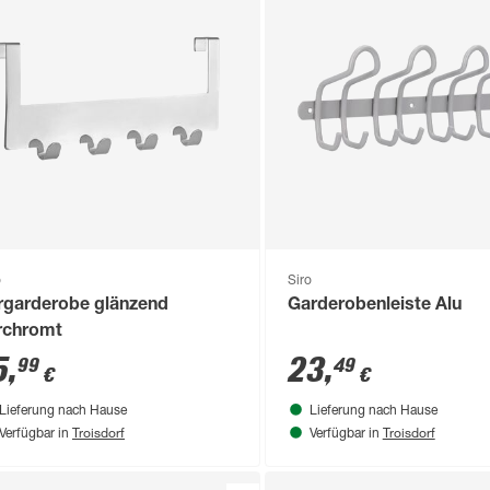
o
Siro
rgarderobe glänzend
Garderobenleiste Alu
rchromt
5
,
23
,
99
49
€
€
Lieferung nach Hause
Lieferung nach Hause
Troisdorf
Troisdorf
Verfügbar in
Verfügbar in