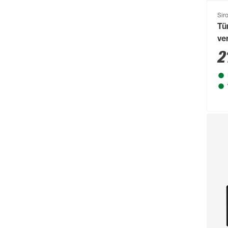
Clou
(202)
Sir
Compo
(231)
Tü
ve
Conmetall
(92)
2
Connex
(211)
Cornat
(1131)
Cozze
(80)
CrownFlame
(61)
Curver
(123)
d-c-fix
(267)
d-c-table
(59)
Dennerle
(64)
deutsche zauntechnik
(662)