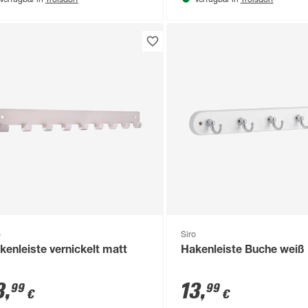
Verfügbar in
Verfügbar in
o
Siro
kenleiste vernickelt matt
Hakenleiste Buche weiß
3
,
13
,
99
99
€
€