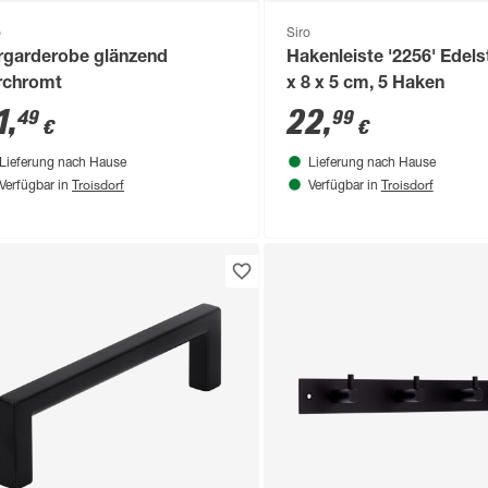
o
Siro
rgarderobe glänzend
Hakenleiste '2256' Edels
rchromt
x 8 x 5 cm, 5 Haken
1
,
22
,
49
99
€
€
Lieferung nach Hause
Lieferung nach Hause
Troisdorf
Troisdorf
Verfügbar in
Verfügbar in