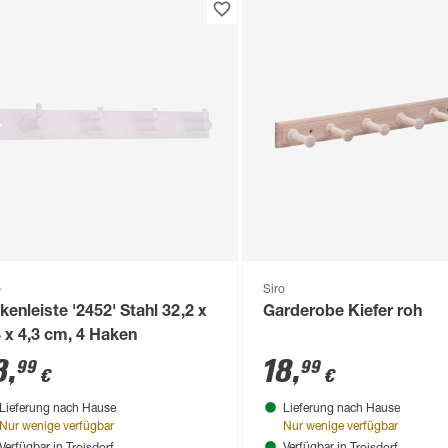
o
Siro
kenleiste '2452' Stahl 32,2 x
Garderobe Kiefer roh
8 x 4,3 cm, 4 Haken
8
,
18
,
99
99
€
€
Lieferung nach Hause
Lieferung nach Hause
Nur wenige verfügbar
Nur wenige verfügbar
Troisdorf
Troisdorf