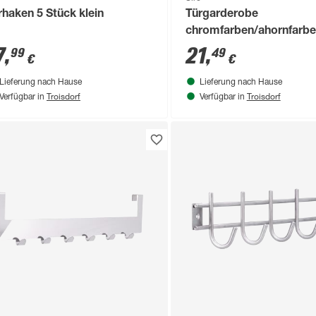
rhaken 5 Stück klein
Türgarderobe
chromfarben/ahornfarb
7
,
21
,
99
49
€
€
Lieferung nach Hause
Lieferung nach Hause
Troisdorf
Troisdorf
Verfügbar in
Verfügbar in