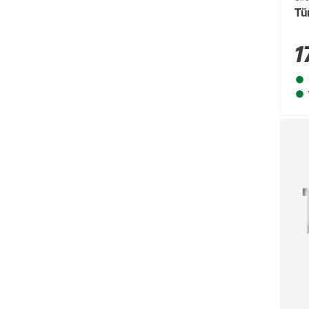
Tü
Brügmann TraumGarten
(776)
1
Burg-Wächter
(343)
Busch-Jäger
(135)
Buschbeck
(122)
BÜMAG eG
(169)
Campingaz
(55)
Cartrend
(204)
Castrol
(77)
CFH
(63)
Chris Bergen
(172)
Classen
(1893)
Climaqua
(61)