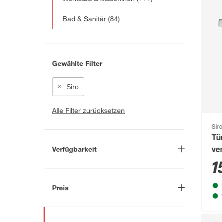
Bad & Sanitär
(84)
Gewählte Filter
Siro
Alle Filter zurücksetzen
Sir
Tü
Verfügbarkeit
ve
1
Lieferung nach Hause
(17)
In Troisdorf verfügbar
(414)
Preis
Auf Wunsch in Troisdorf
bestellbar
(31)
-
€
Anderen Markt auswählen