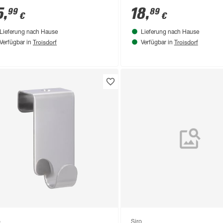
5
,
18
,
99
89
€
€
Lieferung nach Hause
Lieferung nach Hause
Troisdorf
Troisdorf
Verfügbar in
Verfügbar in
o
Siro