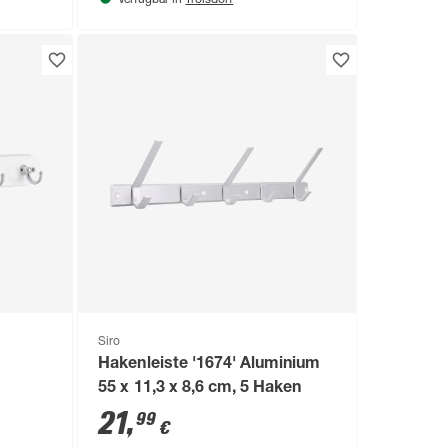
Verfügbar in
Siro
Hakenleiste '1674' Aluminium
55 x 11,3 x 8,6 cm, 5 Haken
21
,
99
€