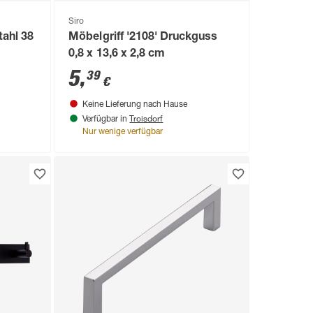
Siro
tahl 38
Möbelgriff '2108' Druckguss
0,8 x 13,6 x 2,8 cm
5
,
39
€
Keine Lieferung nach Hause
Troisdorf
Verfügbar in
Nur wenige verfügbar