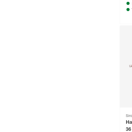
Astra
(302)
Aurlane
(79)
B1
(711)
Baufan
(54)
Beckers Betonzaun
(114)
Beeztees
(331)
bellavista®
(60)
Beo
(329)
Bessey
(56)
Bestway
(236)
binderholz
(87)
Sir
Ha
Biohort
(1489)
36