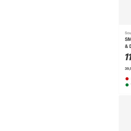
Breuer
(766)
Brilliant
(211)
Brilo
(214)
Sou
Briloner
(484)
SM
Brügmann TraumGarten
(776)
& 
1
Burg-Wächter
(343)
Busch-Jäger
(135)
39,9
Buschbeck
(122)
BÜMAG eG
(169)
Campingaz
(55)
Cartrend
(204)
Castrol
(77)