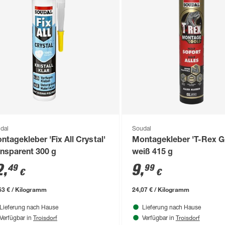
dal
Soudal
ntagekleber 'Fix All Crystal'
Montagekleber 'T-Rex G
ansparent 300 g
weiß 415 g
2
,
9
,
49
99
€
€
63 € / Kilogramm
24,07 € / Kilogramm
Lieferung nach Hause
Lieferung nach Hause
Troisdorf
Troisdorf
Verfügbar in
Verfügbar in