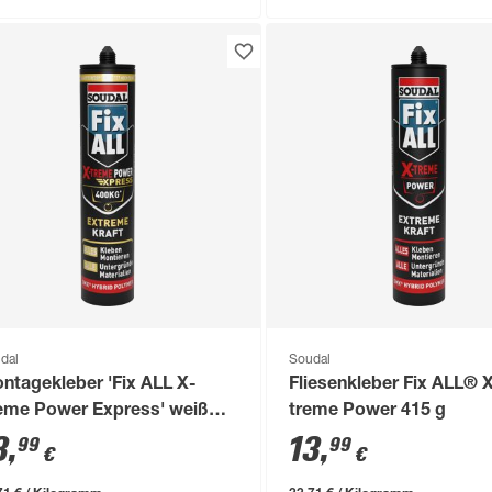
dal
Soudal
ntagekleber 'Fix ALL X-
Fliesenkleber Fix ALL® 
eme Power Express' weiß
treme Power 415 g
0 g
3
,
13
,
99
99
€
€