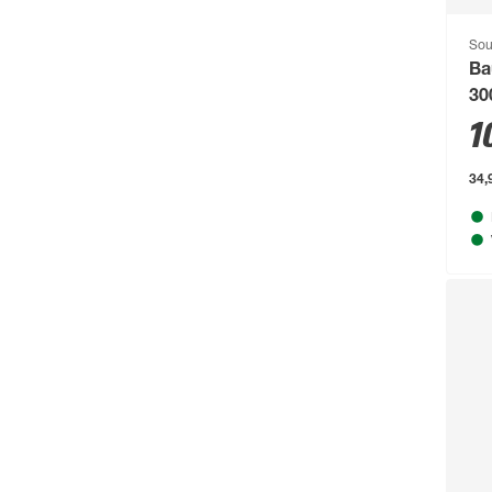
Bestway
(236)
Sou
Ba
binderholz
(87)
30
Biohort
(1489)
1
blu
(95)
34,9
Boldt
(59)
Bolsius
(72)
Bondex
(150)
Bosch
(2217)
Bosch Petfood
(66)
Brabantia
(67)
BRAVO
(108)
Brennenstuhl
(151)