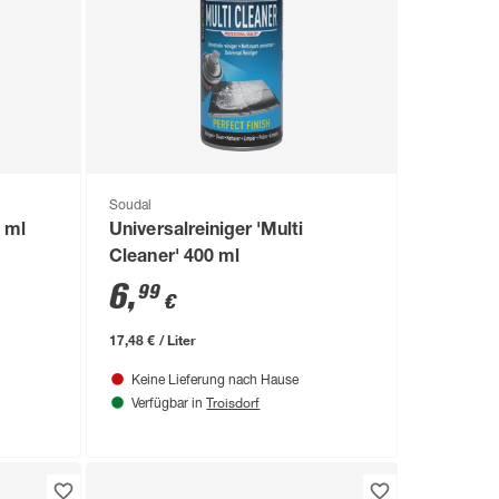
Soudal
0 ml
Universalreiniger 'Multi
Cleaner' 400 ml
6
,
99
€
17,48 € / Liter
Keine Lieferung nach Hause
Troisdorf
Verfügbar in