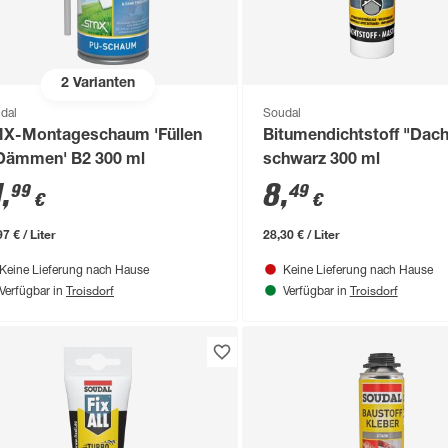
2
Varianten
dal
Soudal
X-Montageschaum 'Füllen
Bitumendichtstoff "Dach
Dämmen' B2 300 ml
schwarz 300 ml
1
,
8
,
99
49
€
€
7 € / Liter
28,30 € / Liter
Keine Lieferung nach Hause
Keine Lieferung nach Hause
Troisdorf
Troisdorf
Verfügbar in
Verfügbar in