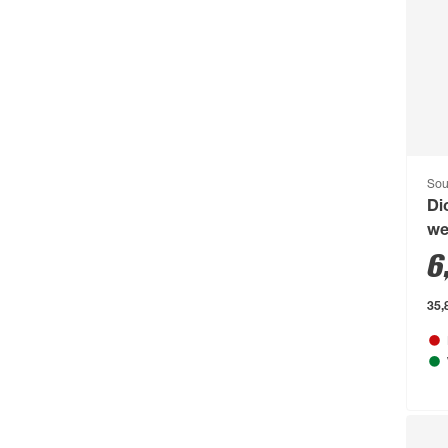
CFH
(63)
Chris Bergen
(172)
Classen
(1893)
Climaqua
(61)
Clou
(202)
Compo
(231)
Sou
Di
Conmetall
(92)
we
Connex
(211)
6
Cornat
(1131)
35,
Cozze
(80)
CrownFlame
(61)
Curver
(123)
d-c-fix
(267)