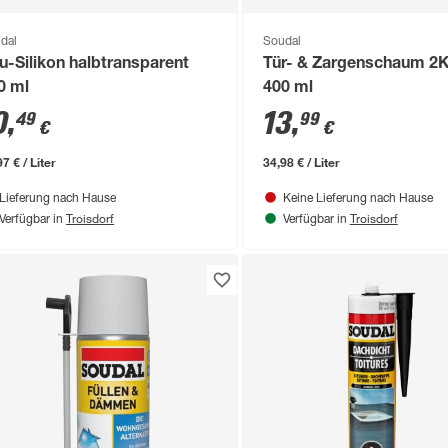
dal
Soudal
u-Silikon halbtransparent
Tür- & Zargenschaum 2
0 ml
400 ml
0
,
13
,
49
99
€
€
7 € / Liter
34,98 € / Liter
Lieferung nach Hause
Keine Lieferung nach Hause
Troisdorf
Troisdorf
Verfügbar in
Verfügbar in