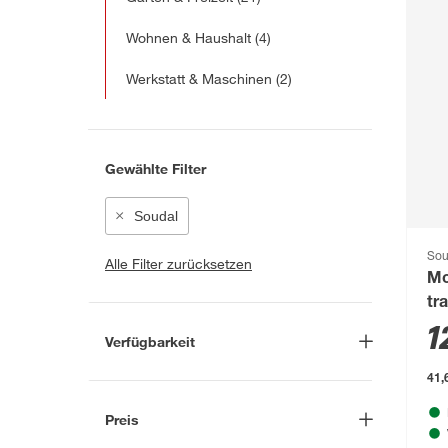
Wohnen & Haushalt
(4)
Werkstatt & Maschinen
(2)
Gewählte Filter
Soudal
Sou
Alle Filter zurücksetzen
Mo
tr
1
Verfügbarkeit
41,
Lieferung nach Hause
(11)
In Troisdorf verfügbar
(72)
Preis
Auf Wunsch in Troisdorf