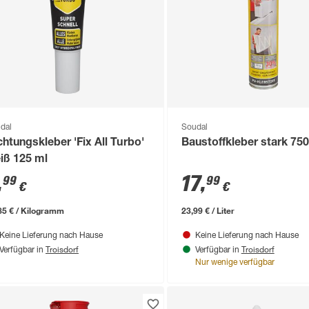
dal
Soudal
chtungskleber 'Fix All Turbo'
Baustoffkleber stark 75
iß 125 ml
,
17
,
99
99
€
€
85 € / Kilogramm
23,99 € / Liter
Keine Lieferung nach Hause
Keine Lieferung nach Hause
Troisdorf
Troisdorf
Verfügbar in
Verfügbar in
Nur wenige verfügbar