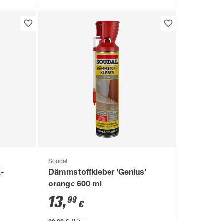
Soudal
X-
Dämmstoffkleber 'Genius'
orange 600 ml
13
,
99
€