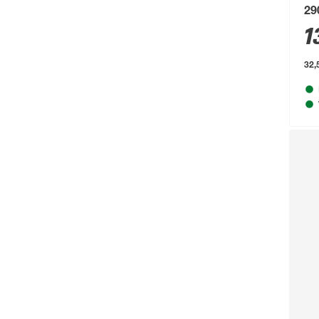
Arnold
(52)
29
1
ARVES
(88)
Arvotec
(295)
32,
Astor
(111)
Astra
(302)
Aurlane
(79)
B1
(711)
Baufan
(54)
Beckers Betonzaun
(114)
Beeztees
(331)
bellavista®
(60)
Beo
(329)
Bessey
(56)