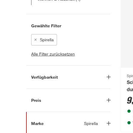
Gewählte Filter
Spirella
Alle Filter zurücksetzen
Spir
Verfügbarkeit
Sc
Lieferung nach Hause
(158)
du
9
In Troisdorf verfügbar
(170)
Preis
Auf Wunsch in Troisdorf
bestellbar
(94)
-
€
Anderen Markt auswählen
Marke
Spirella