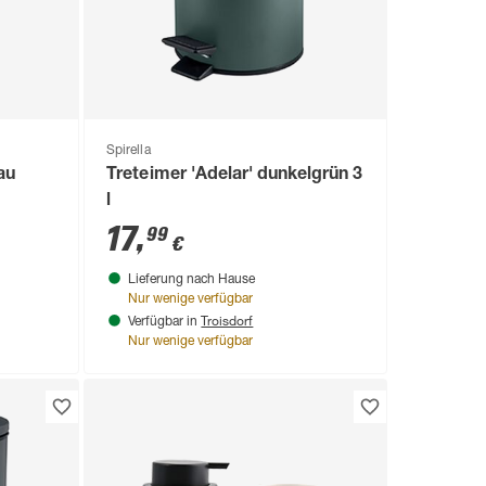
Spirella
au
Treteimer 'Adelar' dunkelgrün 3
l
17
,
99
€
Lieferung nach Hause
Nur wenige verfügbar
Troisdorf
Verfügbar in
Nur wenige verfügbar