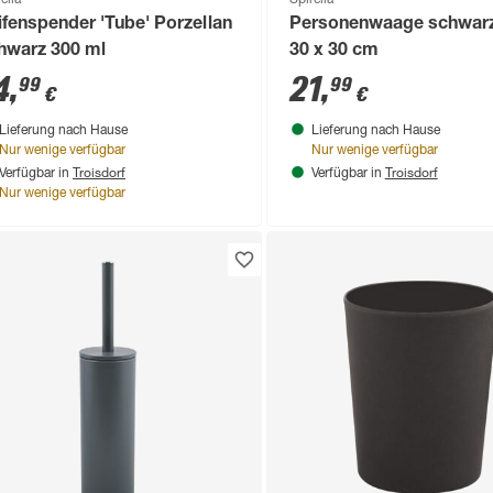
ifenspender 'Tube' Porzellan
Personenwaage schwarz
hwarz 300 ml
30 x 30 cm
4
,
21
,
99
99
€
€
Lieferung nach Hause
Lieferung nach Hause
Nur wenige verfügbar
Nur wenige verfügbar
Troisdorf
Troisdorf
Verfügbar in
Verfügbar in
Nur wenige verfügbar