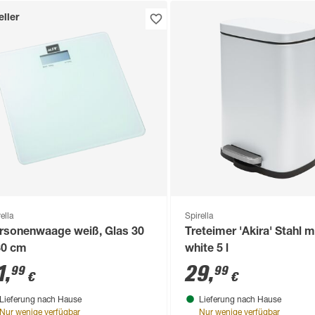
ller
ella
Spirella
rsonenwaage weiß, Glas 30
Treteimer 'Akira' Stahl m
30 cm
white 5 l
1
,
29
,
99
99
€
€
Lieferung nach Hause
Lieferung nach Hause
Nur wenige verfügbar
Nur wenige verfügbar