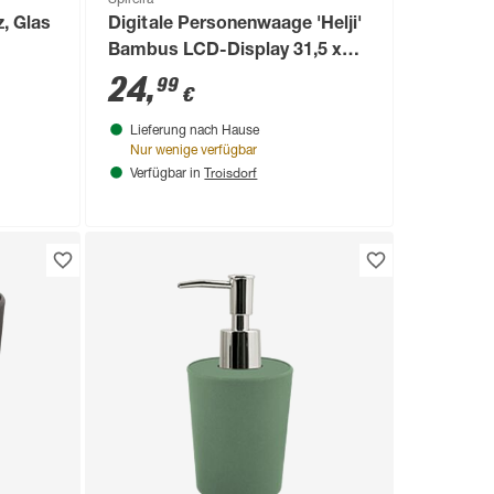
, Glas
Digitale Personenwaage 'Helji'
Bambus LCD-Display 31,5 x
31,5 x 3,5 cm
24
,
99
€
Lieferung nach Hause
Nur wenige verfügbar
Troisdorf
Verfügbar in