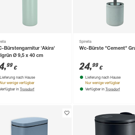
ella
Spirella
-Bürstengarnitur 'Akira'
Wc-Bürste "Cement" Gr
llgrün Ø 9,5 x 40 cm
4
,
24
,
99
99
€
€
Lieferung nach Hause
Lieferung nach Hause
Nur wenige verfügbar
Nur wenige verfügbar
Troisdorf
Troisdorf
Verfügbar in
Verfügbar in