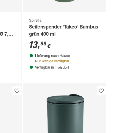
Spirella
Seifenspender 'Takeo' Bambus
Ø 7,4 x
grün 400 ml
13
,
99
€
Lieferung nach Hause
Nur wenige verfügbar
Troisdorf
Verfügbar in