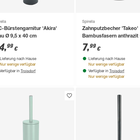
ella
Spirella
-Bürstengarnitur 'Akira'
Zahnputzbecher 'Takeo'
au Ø 9,5 x 40 cm
Bambusfasern anthrazit 
9,2 cm
4
,
7
,
99
99
€
€
Lieferung nach Hause
Lieferung nach Hause
Nur wenige verfügbar
Nur wenige verfügbar
Troisdorf
Troisdorf
Verfügbar in
Verfügbar in
Nur wenige verfügbar