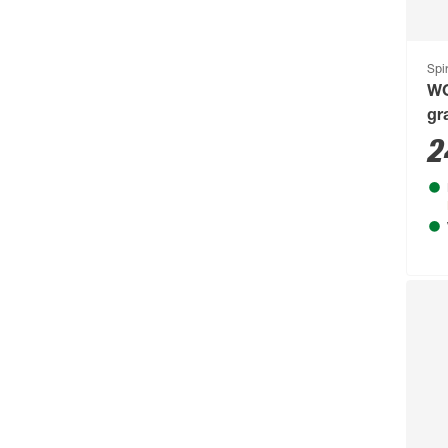
Burg-Wächter
(343)
Busch-Jäger
(135)
Spir
WC
Buschbeck
(122)
gr
BÜMAG eG
(169)
2
Campingaz
(55)
Cartrend
(204)
Castrol
(77)
CFH
(63)
Chris Bergen
(172)
Classen
(1893)
Climaqua
(61)
Clou
(202)