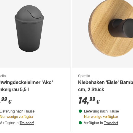
ella
Spirella
hwingdeckeleimer 'Ako'
Klebehaken 'Elsie' Bamb
nkelgrau 5,5 l
cm, 2 Stück
,
14
,
99
99
€
€
Lieferung nach Hause
Lieferung nach Hause
Nur wenige verfügbar
Nur wenige verfügbar
Troisdorf
Troisdorf
Verfügbar in
Verfügbar in