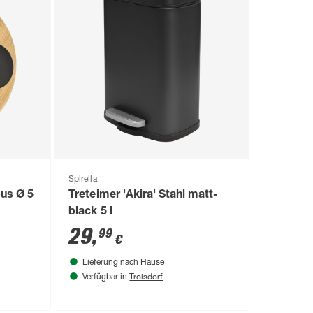
Spirella
us Ø 5
Treteimer 'Akira' Stahl matt-
black 5 l
29
,
99
€
Lieferung nach Hause
Troisdorf
Verfügbar in