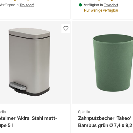
Troisdorf
Troisdorf
Verfügbar in
Verfügbar in
Nur wenige verfügbar
ella
Spirella
eteimer 'Akira' Stahl matt-
Zahnputzbecher 'Takeo'
upe 5 l
Bambus grün Ø 7,4 x 9,