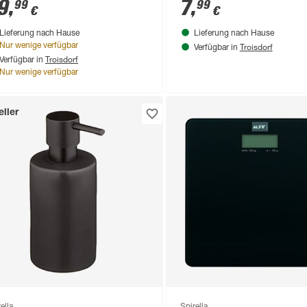
9
,
7
,
99
99
€
€
Lieferung nach Hause
Lieferung nach Hause
Troisdorf
Nur wenige verfügbar
Verfügbar in
Troisdorf
Verfügbar in
Nur wenige verfügbar
ller
ella
Spirella