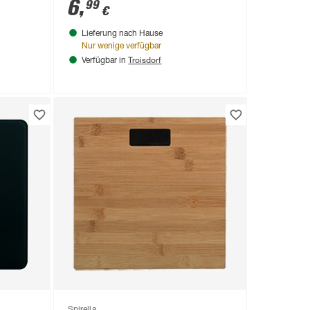
x 2 cm
6
,
99
€
Lieferung nach Hause
Nur wenige verfügbar
Troisdorf
Verfügbar in
Spirella