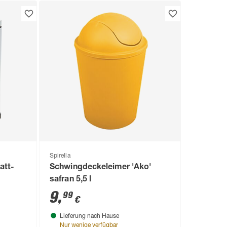
Spirella
att-
Schwingdeckeleimer 'Ako'
safran 5,5 l
9
,
99
€
Lieferung nach Hause
Nur wenige verfügbar