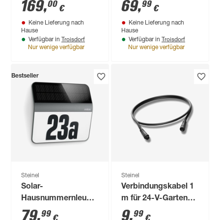
Bewegungssensor
W 512 lm warmweiß
169
,
69
,
00
99
€
€
7,93 W 363 lm
IP 44 6,9 x 14 x 36,9
Keine Lieferung nach
Keine Lieferung nach
warmweiß,
cm
Hause
Hause
neutralweiß,
Troisdorf
Troisdorf
Verfügbar in
Verfügbar in
Farbwechsler IP 65
Nur wenige verfügbar
Nur wenige verfügbar
22,6 x 14 x 57,2 cm
Bestseller
Steinel
Steinel
Solar-
Verbindungskabel 1
Hausnummernleuchte
m für 24-V-Garten-
'XSolar' neutralweiß
Lichtsystem
79
,
9
,
99
99
€
€