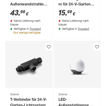
Außenwandstrahler
m für 24-V-Garten-
'Spot ONE' 6,7 W
Lichtsystem
43
,
15
,
99
99
€
€
512 lm warmweiß IP
Keine Lieferung nach
Keine Lieferung nach
44 9,7 x 9,8 cm
Hause
Hause
Troisdorf
Troisdorf
Verfügbar in
Verfügbar in
Nur wenige verfügbar
Steinel
Steinel
T-Verbinder für 24-V-
LED-
Garten-Lichtsystem
Außenstehlampe