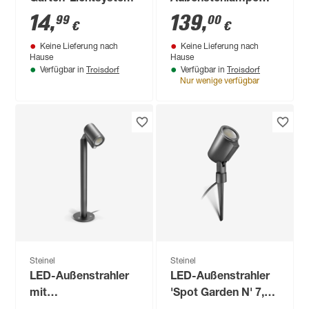
'Sphera C 24V 300'
14
,
139
,
99
00
€
€
5,04 W 529 lm
Keine Lieferung nach
Keine Lieferung nach
warmweiß,
Hause
Hause
neutralweiß,
Troisdorf
Troisdorf
Verfügbar in
Verfügbar in
Farbwechsler IP 65
Nur wenige verfügbar
Ø 30 x 30,8 cm
Steinel
Steinel
LED-Außenstrahler
LED-Außenstrahler
mit
'Spot Garden N' 7,86