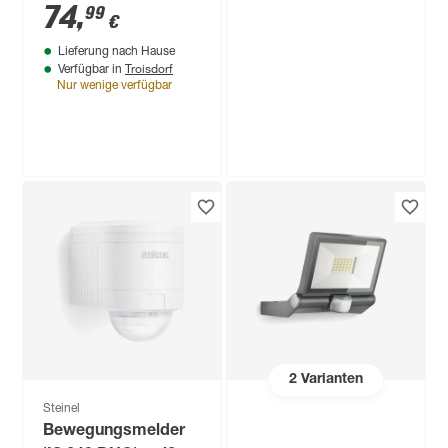
'XSolar' neutralweiß
74
,
99
€
IP 44 24,2 x 22,7 x 5
Lieferung nach Hause
cm
Troisdorf
Verfügbar in
Nur wenige verfügbar
Steinel
LED-
Außenwandstrahler
'XLED ONE ' 17,8 W
57
,
99
€
2050 lm warmweiß
IP 44 22,9 x 19,5 cm
2
Varianten
Steinel
Bewegungsmelder