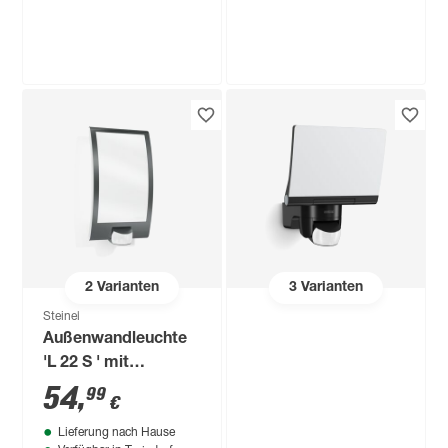
Steinel
LED-
Außenwandstrahler
'LS 150/LS 300' mit
69
,
99
€
Bewegungssensor
14,7 W 1375 lm
neutralweiß IP 44
15,5 x 21 cm
2
Varianten
3
Varianten
Steinel
Außenwandleuchte
'L 22 S ' mit
Bewegungssensor
54
,
99
€
60 W IP 44 16,2 x
Lieferung nach Hause
28,6 cm