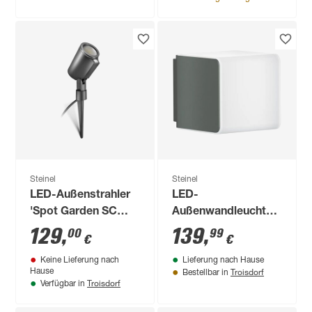
11,8 x 6,9 x 36,9 cm
2 Stück
Steinel
Steinel
LED-Außenstrahler
LED-
'Spot Garden SC
Außenwandleuchte
24V' mit
'L 830 SC' mit
129
,
139
,
00
99
€
€
Bewegungssensor
Bewegungssensor
Keine Lieferung nach
Lieferung nach Hause
7,9 W 363 lm
9,1 W 493 lm
Troisdorf
Hause
Bestellbar in
warmweiß,
warmweiß IP 44 11 x
Troisdorf
Verfügbar in
neutralweiß,
11 cm