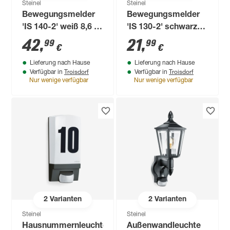
Steinel
Steinel
Bewegungsmelder
Bewegungsmelder
'IS 140-2' weiß 8,6 x
'IS 130-2' schwarz
8,2 x 9,9 cm
7,8 x 8,7 x 11 cm
42
,
21
,
99
99
€
€
Lieferung nach Hause
Lieferung nach Hause
Troisdorf
Troisdorf
Verfügbar in
Verfügbar in
Nur wenige verfügbar
Nur wenige verfügbar
2
Varianten
2
Varianten
Steinel
Steinel
Hausnummernleuchte
Außenwandleuchte