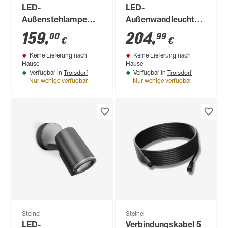
LED-
LED-
Außenstehlampe
Außenwandleuchte
'Sphera C 24V 400'
'L 810 SC' mit
159
,
204
,
00
99
€
€
9,07 W 962 lm
Bewegungssensor
Keine Lieferung nach
Keine Lieferung nach
warmweiß,
679 lm warmweiß IP
Hause
Hause
neutralweiß,
44 23 x 14,6 x 9,1 cm
Troisdorf
Troisdorf
Verfügbar in
Verfügbar in
Farbwechsler IP 65
Nur wenige verfügbar
Nur wenige verfügbar
Ø 40 x 41,1 cm
Steinel
Steinel
LED-
Verbindungskabel 5