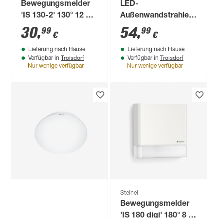
Bewegungsmelder
LED-
'IS 130-2' 130° 12 m
Außenwandstrahler
anthrazit
'Spot ONE S Sensor'
30
,
54
,
99
99
€
€
schwenkbar
mit
Lieferung nach Hause
Lieferung nach Hause
Bewegungssensor
Troisdorf
Troisdorf
Verfügbar in
Verfügbar in
7,47 W 512 lm
Nur wenige verfügbar
Nur wenige verfügbar
warmweiß IP 44 9,7
Produktdatenblatt
Lieferung nach Hause
x 9,8 cm
Troisdorf
Verfügbar in
Steinel
Bewegungsmelder
'IS 180 digi' 180° 8 m