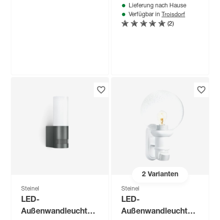
Lieferung nach Hause
Troisdorf
Verfügbar in
(2)
Steinel
LED-
Außenwandstrahler
'XLED home 2' mit
84
,
99
€
Bewegungssensor
13,7 W 1550 lm
warmweiß IP 44 18 x
21,8 cm
2
Varianten
Steinel
Steinel
LED-
LED-
Außenwandleuchte
Außenwandleuchte