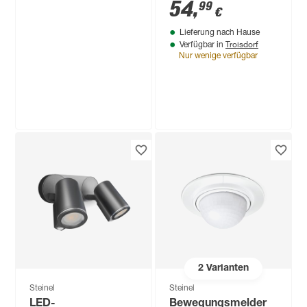
weiß 8,1 x 8,1 x 5,7
54
,
99
€
cm
Lieferung nach Hause
Troisdorf
Verfügbar in
Nur wenige verfügbar
Steinel
LED-
Außenwandstrahler
'XLED ONE ' mit
89
,
99
€
Bewegungssensor
42,6 W 4200 lm
warmweiß IP 44 25,9
x 21,5 cm
2
Varianten
Steinel
Steinel
LED-
Bewegungsmelder