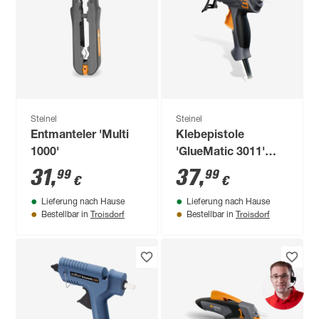
Steinel
Steinel
Entmanteler 'Multi
Klebepistole
1000'
'GlueMatic 3011'
inkl. 3 Klebesticks
31
,
37
,
99
99
€
€
11 mm
Lieferung nach Hause
Lieferung nach Hause
Troisdorf
Troisdorf
Bestellbar in
Bestellbar in