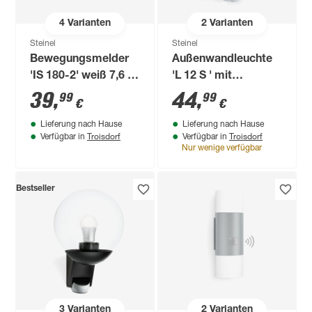
4
Varianten
2
Varianten
Steinel
Steinel
Bewegungsmelder
Außenwandleuchte
'IS 180-2' weiß 7,6 x
'L 12 S ' mit
12 x 5,6 cm
Bewegungssensor
39
,
44
,
99
99
€
€
60 W IP 44 15,5 x
Lieferung nach Hause
Lieferung nach Hause
27,2 cm
Troisdorf
Troisdorf
Verfügbar in
Verfügbar in
Nur wenige verfügbar
Bestseller
3
Varianten
2
Varianten