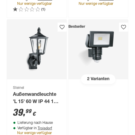
warmweiß IP 44 16,5
Nur wenige verfügbar
Nur wenige verfügbar
x 8,1 x 30,5 cm
(1)
Bestseller
2
Varianten
Steinel
Außenwandleuchte
'L 15' 60 W IP 44 18,8
x 24,3 x 40,4 cm
39
,
99
€
Lieferung nach Hause
Troisdorf
Verfügbar in
Nur wenige verfügbar