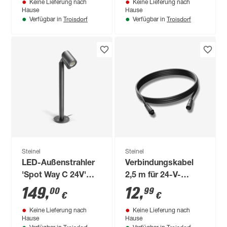
Keine Lieferung nach
Keine Lieferung nach
150 lm warmweiß IP
Hause
Hause
44 18,9 x 29,8 x 18,7
Troisdorf
Troisdorf
Verfügbar in
Verfügbar in
cm
Steinel
Steinel
LED-Außenstrahler
Verbindungskabel
'Spot Way C 24V'
2,5 m für 24-V-
7,84 W 363 lm
Garten-Lichtsystem
149
,
12
,
00
99
€
€
warmweiß,
Keine Lieferung nach
Keine Lieferung nach
neutralweiß,
Hause
Hause
Farbwechsler IP 65