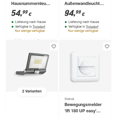
Hausnummernleuchte
Außenwandleuchte
'LN 1 N' 4,9 W 440 lm
'L 605 S' 11,3 W 729
54
,
94
,
99
99
€
€
warmweiß IP 54 30 x
lm warmweiß IP 44
Lieferung nach Hause
Lieferung nach Hause
19,5 cm
7,8 x 13,1 x 26 cm
Troisdorf
Troisdorf
Verfügbar in
Verfügbar in
Nur wenige verfügbar
Nur wenige verfügbar
Produktdatenblatt
Lieferung nach Hause
Troisdorf
Verfügbar in
Nur wenige verfügbar
2
Varianten
Steinel
Bewegungsmelder
'IR 180 UP easy'