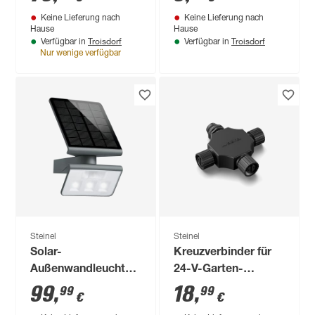
IP 44 24,2 x 22,7 x 5
Keine Lieferung nach
Keine Lieferung nach
cm
Hause
Hause
Troisdorf
Troisdorf
Verfügbar in
Verfügbar in
Nur wenige verfügbar
Steinel
Steinel
Solar-
Kreuzverbinder für
Außenwandleuchte
24-V-Garten-
'Xsolar L-S ONE' mit
Lichtsystem
99
,
18
,
99
99
€
€
Bewegungssensor