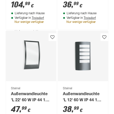
'L 605 S' mit
'L 560 S ' mit
104
,
36
,
99
99
€
€
Bewegungssensor
Bewegungssensor
Lieferung nach Hause
Lieferung nach Hause
11,3 W 729 lm
60 W IP 44 21,5 x
Troisdorf
Troisdorf
Verfügbar in
Verfügbar in
warmweiß IP 44 7,8
36,8 cm
Nur wenige verfügbar
Nur wenige verfügbar
x 13,1 x 26 cm
Produktdatenblatt
Lieferung nach Hause
Troisdorf
Verfügbar in
Nur wenige verfügbar
Steinel
Steinel
Außenwandleuchte
Außenwandleuchte
'L 22' 60 W IP 44 16,2
'L 12' 60 W IP 44 15,5
x 8,1 x 28 cm
x 10,8 x 27,2 cm
47
,
38
,
99
99
€
€