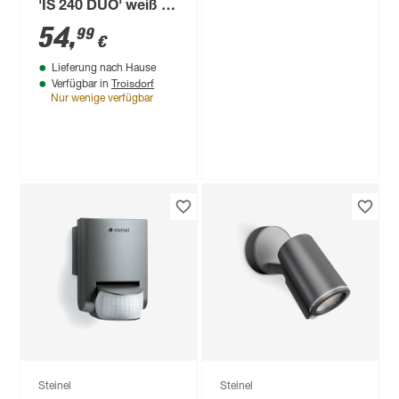
'IS 240 DUO' weiß 6
x 9 x 10 cm
54
,
99
€
Lieferung nach Hause
Troisdorf
Verfügbar in
Nur wenige verfügbar
Produktdatenblatt
Lieferung nach Hause
Troisdorf
Verfügbar in
Steinel
LED-
Außenwandstrahler
'XLED ONE ' mit
59
,
99
€
Bewegungssensor
18,6 W 2050 lm
warmweiß IP 44 22,9
x 19,5 cm
Steinel
Steinel