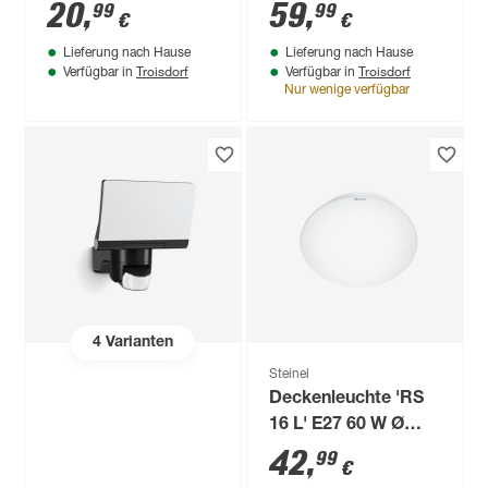
12 cm
Bewegungssensor
20
,
59
,
99
99
€
€
60 W IP 44 21,5 x 33
Lieferung nach Hause
Lieferung nach Hause
cm
Troisdorf
Troisdorf
Verfügbar in
Verfügbar in
Nur wenige verfügbar
4
Varianten
Steinel
Deckenleuchte 'RS
16 L' E27 60 W Ø
27,5 x 9,5 cm
42
,
99
€