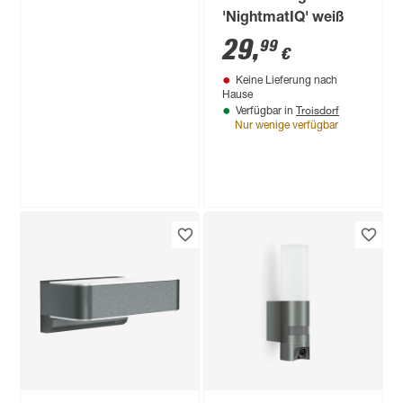
'NightmatIQ' weiß
29
,
99
€
Keine Lieferung nach
Hause
Troisdorf
Verfügbar in
Nur wenige verfügbar
Produktdatenblatt
Lieferung nach Hause
Troisdorf
Verfügbar in
Steinel
LED-
Außenwandstrahler
'XLED curved ' mit
69
,
99
€
Bewegungssensor
9,3 W 862 lm
warmweiß IP 44 16 x
10,7 cm