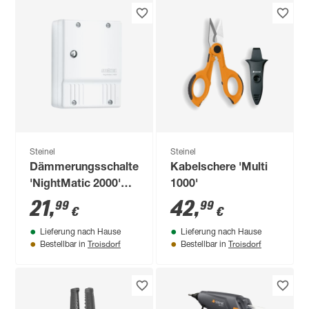
Farbwechsler IP 65
11,8 x 6,9 x 36,9 cm
Steinel
Steinel
Dämmerungsschalter
Kabelschere 'Multi
'NightMatic 2000'
1000'
weiß 7,4 x 9,9 x 3,7
21
,
42
,
99
99
€
€
cm
Lieferung nach Hause
Lieferung nach Hause
Troisdorf
Troisdorf
Bestellbar in
Bestellbar in