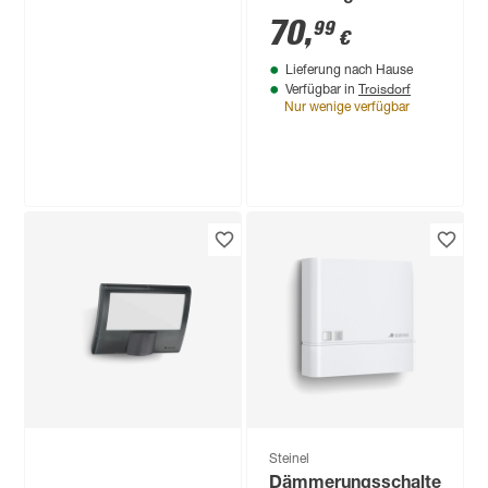
weiß mit smartem
70
,
99
€
Sensor
Lieferung nach Hause
Troisdorf
Verfügbar in
Nur wenige verfügbar
Steinel
LED-Deckenleuchte
'RS 16 LED' 9,3 W
918 lm warmweiß Ø
55
,
99
€
27,5 x 9,5 cm
Steinel
Dämmerungsschalter