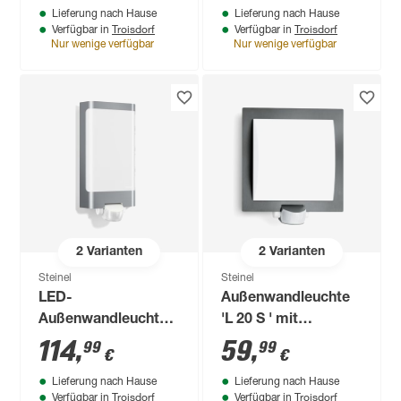
Lieferung nach Hause
Lieferung nach Hause
Troisdorf
Troisdorf
Verfügbar in
Verfügbar in
Nur wenige verfügbar
Nur wenige verfügbar
2
Varianten
2
Varianten
Steinel
Steinel
LED-
Außenwandleuchte
Außenwandleuchte
'L 20 S ' mit
'L 240 S' mit
Bewegungssensor
114
,
59
,
99
99
€
€
Bewegungssensor
60 W IP 44 23 x 25
Lieferung nach Hause
Lieferung nach Hause
9,3 W 946 lm
cm
Troisdorf
Troisdorf
Verfügbar in
Verfügbar in