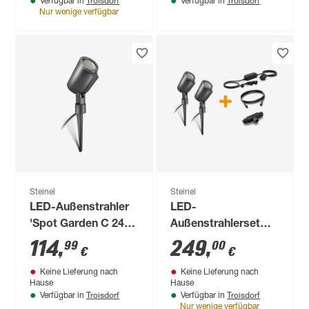
Troisdorf
Troisdorf
Verfügbar in
Verfügbar in
22,6 x 14 x 57,2 cm
Nur wenige verfügbar
Steinel
Steinel
LED-Außenstrahler
LED-
'Spot Garden C 24V'
Außenstrahlerset
7,8 W 363 lm
'Spot Garden C 24V'
114
,
249
,
99
00
€
€
warmweiß,
7,8 W 363 lm
Keine Lieferung nach
Keine Lieferung nach
neutralweiß,
warmweiß,
Hause
Hause
Farbwechsler IP 65
neutralweiß,
Troisdorf
Troisdorf
Verfügbar in
Verfügbar in
11,8 x 6,9 x 36,9 cm
Farbwechsler IP 65
Nur wenige verfügbar