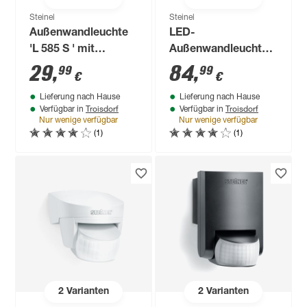
Steinel
Steinel
Außenwandleuchte
LED-
'L 585 S ' mit
Außenwandleuchte
Bewegungssensor
'L 910 S ' 9,8 W 797
29
,
84
,
99
99
€
€
60 W IP 44 21,5 x
lm warmweiß IP 44 8
Lieferung nach Hause
Lieferung nach Hause
31,2 cm
x 23,5 cm
Troisdorf
Troisdorf
Verfügbar in
Verfügbar in
Nur wenige verfügbar
Nur wenige verfügbar
(1)
(1)
2
Varianten
2
Varianten