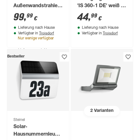
Außenwandstrahler
'IS 360-1 DE' weiß Ø
'Spot DUO Sensor'
7,8 x 8,9 cm
99
,
44
,
99
99
€
€
mit
Lieferung nach Hause
Lieferung nach Hause
Bewegungssensor
Troisdorf
Troisdorf
Verfügbar in
Verfügbar in
14,95 W 1024 lm
Nur wenige verfügbar
warmweiß IP 44 24,7
Produktdatenblatt
Lieferung nach Hause
x 9,8 cm
Troisdorf
Verfügbar in
Bestseller
Nur wenige verfügbar
2
Varianten
Steinel
Solar-
Hausnummernleuchte