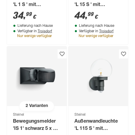
'L 1 S ' mit
'L 15 S ' mit
Bewegungssensor
Bewegungssensor
34
,
44
,
99
99
€
€
60 W IP 44 11 x 25,5
60 W IP 44 18,8 x 41
Lieferung nach Hause
Lieferung nach Hause
cm
cm
Troisdorf
Troisdorf
Verfügbar in
Verfügbar in
Nur wenige verfügbar
Nur wenige verfügbar
2
Varianten
Steinel
Steinel
Bewegungsmelder
Außenwandleuchte
'IS 1' schwarz 5 x 8 x
'L 115 S ' mit