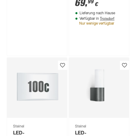
69
,
99
€
Lieferung nach Hause
Troisdorf
Verfügbar in
Nur wenige verfügbar
Produktdatenblatt
Lieferung nach Hause
Troisdorf
Verfügbar in
Nur wenige verfügbar
(1)
Steinel
LED-
Außenwandstrahler
'XLED home 2' 13,7
69
,
99
€
W 1550 lm
warmweiß IP 44 18 x
18,1 cm
Steinel
Steinel
LED-
LED-