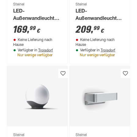
Steinel
Steinel
LED-
LED-
Außenwandleuchte
Außenwandleuchte
'L 810 SC' mit
'L 625 CAM' mit
169
,
209
,
99
99
€
€
Bewegungssensor
Bewegungssensor
Keine Lieferung nach
Keine Lieferung nach
9,8 W 679 lm
14 W 925 lm
Hause
Hause
warmweiß IP 44 23 x
warmweiß IP 44 7,8
Troisdorf
Troisdorf
Verfügbar in
Verfügbar in
14,6 x 9,1 cm
x 13,1 x 30,5 cm
Nur wenige verfügbar
Nur wenige verfügbar
Produktdatenblatt
Lieferung nach Hause
Troisdorf
Verfügbar in
Nur wenige verfügbar
Steinel
Steinel