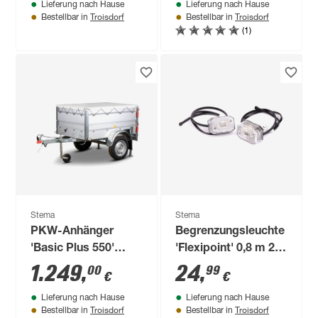
Lieferung nach Hause
Lieferung nach Hause
Troisdorf
Troisdorf
Bestellbar in
Bestellbar in
(1)
Stema
Stema
PKW-Anhänger
Begrenzungsleuchte
'Basic Plus 550'
'Flexipoint' 0,8 m 2
ungebremst 550 kg
Stück
1.249
,
24
,
00
99
€
€
mit
Lieferung nach Hause
Lieferung nach Hause
Bordwandaufsatz
Troisdorf
Troisdorf
Bestellbar in
Bestellbar in