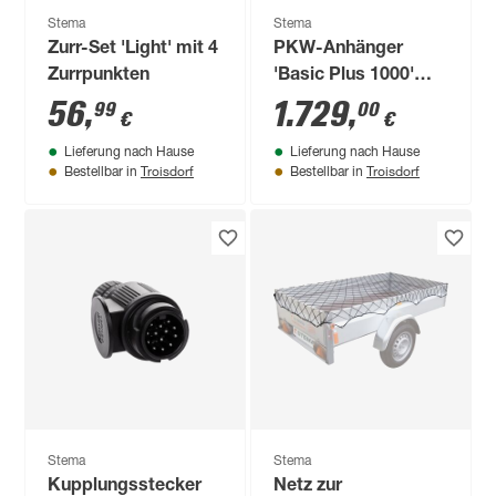
Stema
Stema
Zurr-Set 'Light' mit 4
PKW-Anhänger
Zurrpunkten
'Basic Plus 1000'
gebremst 1000 kg
56
,
1.729
,
99
00
€
€
mit Abstellstützen
Lieferung nach Hause
Lieferung nach Hause
Troisdorf
Troisdorf
Bestellbar in
Bestellbar in
Stema
Stema
Kupplungsstecker
Netz zur