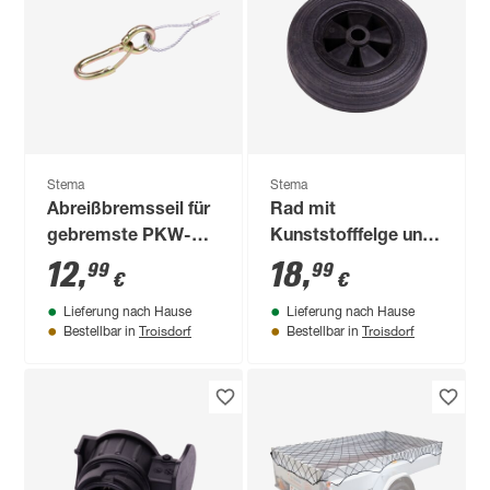
Stema
Stema
Abreißbremsseil für
Rad mit
gebremste PKW-
Kunststofffelge und
Anhänger
Vollgummireifen 200
12
,
18
,
99
99
€
€
x 50 mm
Lieferung nach Hause
Lieferung nach Hause
Troisdorf
Troisdorf
Bestellbar in
Bestellbar in