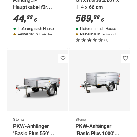
Anhänger-
Gitteraufsatz 207 x
Hauptkabel für
114 x 66 cm
Multipoint-
44
,
569
,
99
00
€
€
Beleuchtung 7-polig,
Lieferung nach Hause
Lieferung nach Hause
3,5 m
Troisdorf
Troisdorf
Bestellbar in
Bestellbar in
(1)
Stema
Stema
PKW-Anhänger
PKW-Anhänger
'Basic Plus 550'
'Basic Plus 1000'