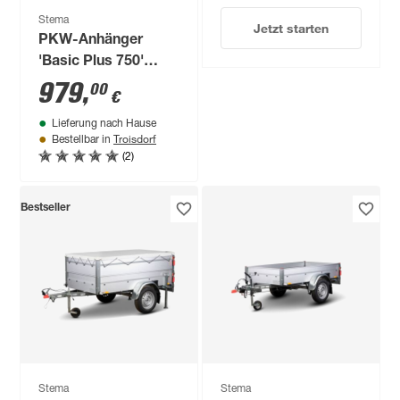
Stema
Jetzt starten
PKW-Anhänger
'Basic Plus 750'
ungebremst 750 kg
979
,
00
€
mit Hochspriegel
Lieferung nach Hause
Troisdorf
Bestellbar in
(2)
Bestseller
Stema
Stema