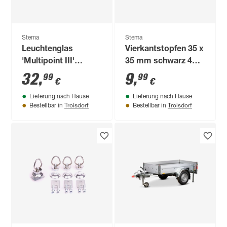
Stema
Stema
Leuchtenglas
Vierkantstopfen 35 x
'Multipoint III'
35 mm schwarz 4
rechts/links 24 x 14
Stück
32
,
9
,
99
99
€
€
x 1,5 cm
Lieferung nach Hause
Lieferung nach Hause
Troisdorf
Troisdorf
Bestellbar in
Bestellbar in