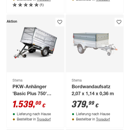
(1)
Aktion
Stema
Stema
PKW-Anhänger
Bordwandaufsatz
'Basic Plus 750'
2,07 x 1,14 x 0,36 m
ungebremst 750 kg
1.539
,
379
,
00
99
€
€
mit Gitteraufsatz
Lieferung nach Hause
Lieferung nach Hause
und Kippdeichsel
Troisdorf
Troisdorf
Bestellbar in
Bestellbar in