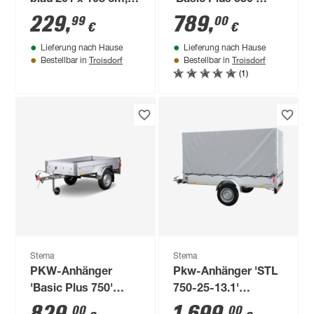
blau 201 x 108 cm,
'Basic Plus 550'
mit Hochspriegel
ungebremst 550 kg
229
,
789
,
99
00
€
€
Lieferung nach Hause
Lieferung nach Hause
Troisdorf
Troisdorf
Bestellbar in
Bestellbar in
(1)
Stema
Stema
PKW-Anhänger
Pkw-Anhänger 'STL
'Basic Plus 750'
750-25-13.1'
ungebremst 750 kg
ungebremst 750 kg
00
00