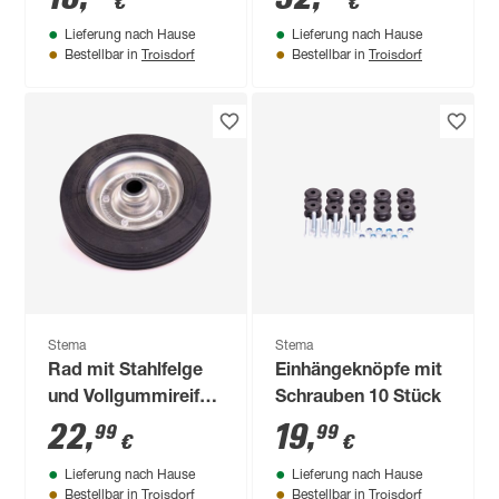
€
€
Lieferung nach Hause
Lieferung nach Hause
Troisdorf
Troisdorf
Bestellbar in
Bestellbar in
Stema
Stema
Rad mit Stahlfelge
Einhängeknöpfe mit
und Vollgummireifen
Schrauben 10 Stück
200 x 50 mm
22
,
19
,
99
99
€
€
Lieferung nach Hause
Lieferung nach Hause
Troisdorf
Troisdorf
Bestellbar in
Bestellbar in