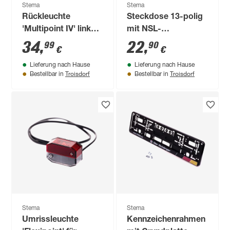
Stema
Stema
Rückleuchte
Steckdose 13-polig
'Multipoint IV' links
mit NSL-
20 x 14 x 8 cm
Abschaltung
34
,
22
,
99
90
€
€
Lieferung nach Hause
Lieferung nach Hause
Troisdorf
Troisdorf
Bestellbar in
Bestellbar in
Stema
Stema
Umrissleuchte
Kennzeichenrahmen