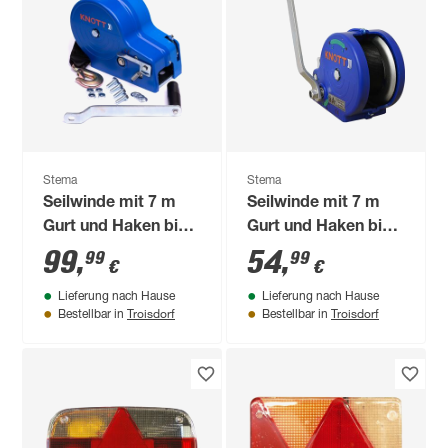
Stema
Stema
Seilwinde mit 7 m
Seilwinde mit 7 m
Gurt und Haken bis
Gurt und Haken bis
900 kg
450 kg
99
,
54
,
99
99
€
€
Lieferung nach Hause
Lieferung nach Hause
Troisdorf
Troisdorf
Bestellbar in
Bestellbar in