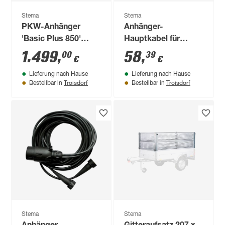
Stema
Stema
PKW-Anhänger
Anhänger-
'Basic Plus 850'
Hauptkabel für
gebremst 850 kg mit
Multipoint-
1.499
,
58
,
00
39
€
€
Hochspriegel
Beleuchtung 13-
Lieferung nach Hause
Lieferung nach Hause
polig, 3,5 m
Troisdorf
Troisdorf
Bestellbar in
Bestellbar in
Stema
Stema