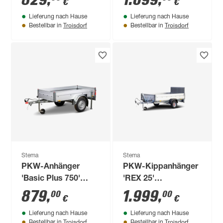
829
,
1.699
,
€
€
mit Hochplanenset
Lieferung nach Hause
Lieferung nach Hause
Troisdorf
Troisdorf
Bestellbar in
Bestellbar in
Stema
Stema
PKW-Anhänger
PKW-Kippanhänger
'Basic Plus 750'
'REX 25'
ungebremst 750 kg
ungebremst 750 kg
879
,
1.999
,
00
00
€
€
mit Abstellstützen
Lieferung nach Hause
Lieferung nach Hause
Troisdorf
Troisdorf
Bestellbar in
Bestellbar in