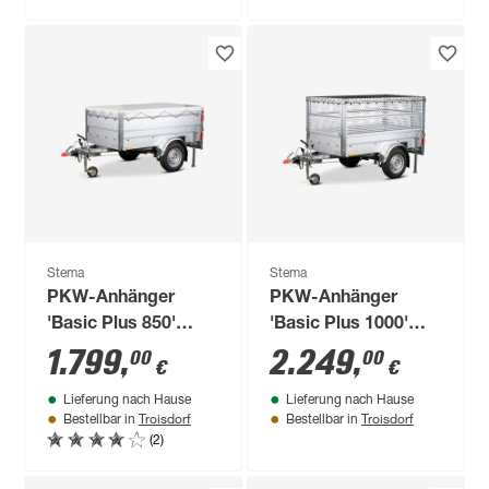
Stema
Stema
PKW-Anhänger
PKW-Anhänger
'Basic Plus 850'
'Basic Plus 1000'
gebremst 850 kg mit
gebremst 1000 kg
1.799
,
2.249
,
00
00
€
€
Bordwandaufsatz
mit Gitteraufsatz
Lieferung nach Hause
Lieferung nach Hause
und Abstellstützen
Troisdorf
Troisdorf
Bestellbar in
Bestellbar in
(2)