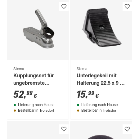
Stema
Stema
Kupplungsset für
Unterlegekeil mit
ungebremste
Halterung 22,5 x 9 x
Anhänger
10 cm
52
,
15
,
99
99
€
€
Lieferung nach Hause
Lieferung nach Hause
Troisdorf
Troisdorf
Bestellbar in
Bestellbar in