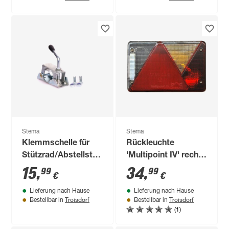
Stema
Stema
Klemmschelle für
Rückleuchte
Stützrad/Abstellstütze
'Multipoint IV' rechts
LB 48
20 x 14 x 8 cm
15
,
34
,
99
99
€
€
Lieferung nach Hause
Lieferung nach Hause
Troisdorf
Troisdorf
Bestellbar in
Bestellbar in
(1)