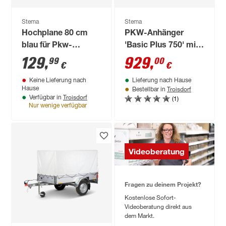
Stema
Stema
Hochplane 80 cm
PKW-Anhänger
blau für Pkw-
'Basic Plus 750' mit
Anhänger Basic 750/
Kippdeichsel,
129
,
929
,
99
00
€
€
850/1000 und AN
ungebremst 750 kg
Keine Lieferung nach
Lieferung nach Hause
750
Troisdorf
Hause
Bestellbar in
Troisdorf
(1)
Verfügbar in
Nur wenige verfügbar
Videoberatung
Fragen zu deinem Projekt?
Kostenlose Sofort-
Videoberatung direkt aus
dem Markt.