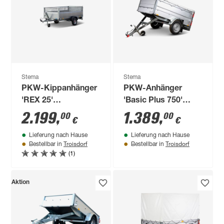
Stema
Stema
PKW-Kippanhänger
PKW-Anhänger
'REX 25'
'Basic Plus 750'
ungebremst 750 kg
ungebremst 750 kg
2.199
,
1.389
,
00
00
€
€
mit Gitterbordwand
mit
Lieferung nach Hause
Lieferung nach Hause
Bordwandaufsatz
Troisdorf
Troisdorf
Bestellbar in
Bestellbar in
und Kippdeichsel
(1)
Aktion