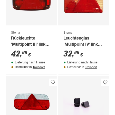
Stema
Stema
Rückleuchte
Leuchtenglas
'Multipoint III' links
'Multipoint IV' links
24 x 14 x 8 cm
20 x 14 x 1 cm
42
,
32
,
99
99
€
€
Lieferung nach Hause
Lieferung nach Hause
Troisdorf
Troisdorf
Bestellbar in
Bestellbar in