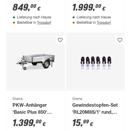
ungebremst 550 kg
gebremst 1000 kg
849
,
1.999
,
00
00
€
€
mit Abstellstützen
mit
Lieferung nach Hause
Lieferung nach Hause
Bordwandaufsatz
Troisdorf
Troisdorf
Bestellbar in
Bestellbar in
und Abstellstützen
Stema
Stema
PKW-Anhänger
Gewindestopfen-Set
'Basic Plus 850'
'RL20M8S/1' rund, 6
gebremst 850 kg mit
Stück
1.399
,
15
,
00
99
€
€
Abstellstützen