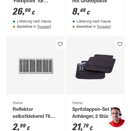
'Flexipoint' für
mit Grundplatte
Anhänger
26
,
8
,
99
49
€
€
Lieferung nach Hause
Lieferung nach Hause
Troisdorf
Troisdorf
Bestellbar in
Bestellbar in
Stema
Stema
Reflektor
Spritzlappen-Set für
selbstklebend 76
Anhänger, 2 Stück
mm x 34 mm weiß
2
,
21
,
99
79
€
€