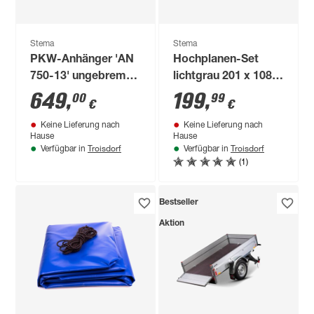
Stema
Stema
PKW-Anhänger 'AN
Hochplanen-Set
750-13' ungebremst
lichtgrau 201 x 108
201 x 108 cm 750 kg
cm, mit
649
,
199
,
00
99
€
€
Hochspriegel
Keine Lieferung nach
Keine Lieferung nach
Hause
Hause
Troisdorf
Troisdorf
Verfügbar in
Verfügbar in
(1)
Bestseller
Aktion