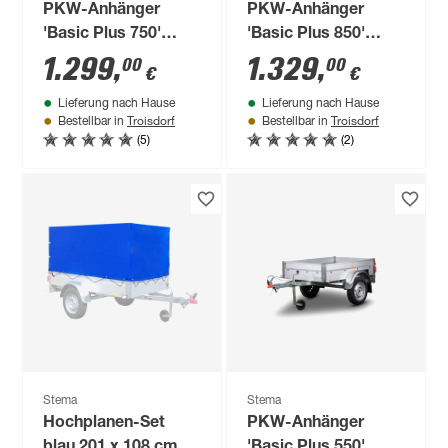
PKW-Anhänger
PKW-Anhänger
'Basic Plus 750'
'Basic Plus 850'
ungebremst 750 kg
gebremst 850 kg
1.299
,
1.329
,
00
00
€
€
mit
Lieferung nach Hause
Lieferung nach Hause
Bordwandaufsatz
Troisdorf
Troisdorf
Bestellbar in
Bestellbar in
(5)
(2)
Stema
Stema
Hochplanen-Set
PKW-Anhänger