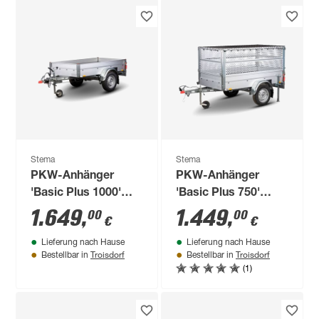
Stema
Stema
PKW-Anhänger
PKW-Anhänger
'Basic Plus 1000'
'Basic Plus 750'
gebremst 1000 kg
ungebremst 750 kg
1.649
,
1.449
,
00
00
€
€
mit Gitteraufsatz
Lieferung nach Hause
Lieferung nach Hause
Troisdorf
Troisdorf
Bestellbar in
Bestellbar in
(1)