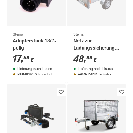
Stema
Stema
Adapterstück 13/7-
Netz zur
polig
Ladungssicherung
bis 2,50 m
17
,
48
,
99
99
€
€
Kastenlänge 250 x
Lieferung nach Hause
Lieferung nach Hause
130 cm
Troisdorf
Troisdorf
Bestellbar in
Bestellbar in