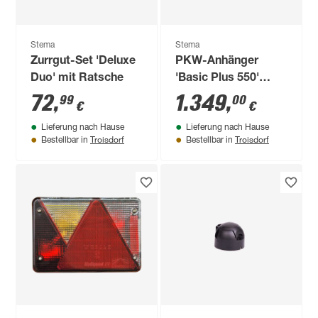
Stema
Stema
Zurrgut-Set 'Deluxe
PKW-Anhänger
Duo' mit Ratsche
'Basic Plus 550'
ungebremst 550 kg
72
,
1.349
,
99
00
€
€
mit Gitteraufsatz
Lieferung nach Hause
Lieferung nach Hause
Troisdorf
Troisdorf
Bestellbar in
Bestellbar in