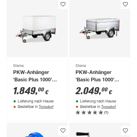
Stema
Stema
PKW-Anhänger
PKW-Anhänger
'Basic Plus 1000'
'Basic Plus 1000'
gebremst 1000 kg
gebremst 1000 kg
1.849
,
2.049
,
00
00
€
€
mit Hochspriegel
mit
Lieferung nach Hause
Lieferung nach Hause
Bordwandaufsatz
Troisdorf
Troisdorf
Bestellbar in
Bestellbar in
und Flachplane
(1)