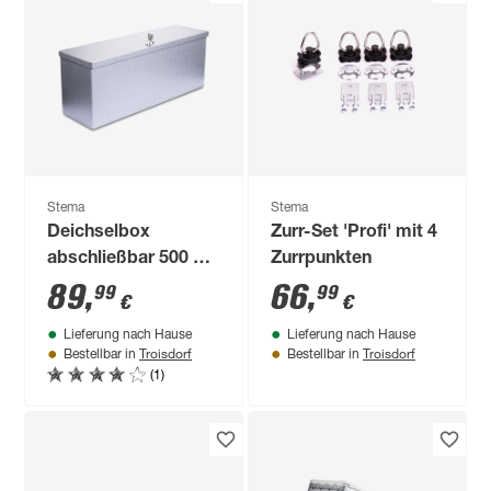
Stema
Stema
Deichselbox
Zurr-Set 'Profi' mit 4
abschließbar 500 x
Zurrpunkten
150 x 200 mm 15 l
89
,
66
,
99
99
€
€
Lieferung nach Hause
Lieferung nach Hause
Troisdorf
Troisdorf
Bestellbar in
Bestellbar in
(1)