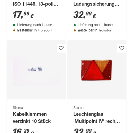
ISO 11446, 13-polig
Ladungssicherung
mit
bis 2,10 m
17
,
32
,
99
99
€
€
Schraubkontakten
Kastenlänge 210 x
Lieferung nach Hause
Lieferung nach Hause
130 cm
Troisdorf
Troisdorf
Bestellbar in
Bestellbar in
Stema
Stema
Kabelklemmen
Leuchtenglas
verzinkt 10 Stück
'Multipoint IV' rechts
20 x 14 x 1 cm
16
,
32
,
29
99