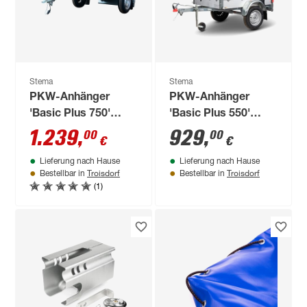
Stema
Stema
PKW-Anhänger
PKW-Anhänger
'Basic Plus 750'
'Basic Plus 550'
ungebremst 750 kg
ungebremst 550 kg
1.239
,
929
,
00
00
€
€
mit Hochspriegel
mit Hochspriegel
Lieferung nach Hause
Lieferung nach Hause
und Kippdeichsel
Troisdorf
Troisdorf
Bestellbar in
Bestellbar in
(1)