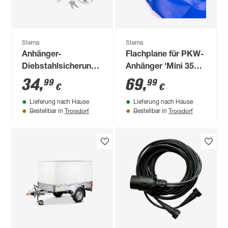
Stema
Stema
Anhänger-
Flachplane für PKW-
Diebstahlsicherung
Anhänger 'Mini 350'
'Safety-Box' für
blau 133 x 108 cm
34
,
69
,
99
99
€
€
Anhänger
Lieferung nach Hause
Lieferung nach Hause
Troisdorf
Troisdorf
Bestellbar in
Bestellbar in