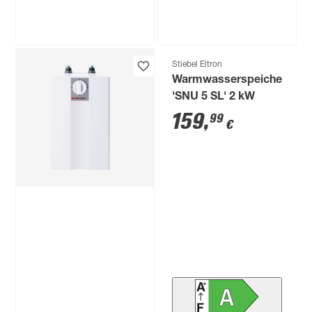
Stiebel Eltron
Stiebel Eltron
Durchlauferhitzer
Warmwasserspeicher
'DHB 21 ST' 21 kW
'SNU 5 SL' 2 kW
359
,
159
,
99
99
€
€