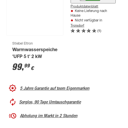
Produktdatenblatt
Produktdatenblatt
Keine Lieferung nach
Hause
Keine Lieferung nach
Nicht verfügbar in
Hause
Troisdorf
Nicht verfügbar in
Troisdorf
(1)
Stiebel Eltron
Warmwasserspeicher
'UFP 5 t' 2 kW
99
,
99
€
5 Jahre Garantie auf toom Eigenmarken
Sorglos, 90 Tage Umtauschgarantie
Abholung im Markt in 2 Stunden