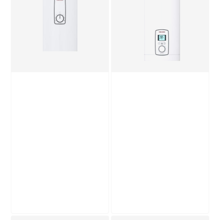
Durchlauferhitzer
Durchlauferhitzer
'DHM 3' 3,5 kW
'DHB 18/21/24 ST
189
,
359
,
99
99
€
€
Trend' 24 kW
Produktdatenblatt
Produktdatenblatt
Keine Lieferung nach
Lieferung nach Hause
Hause
Troisdorf
Troisdorf
Bestellbar in
Bestellbar in