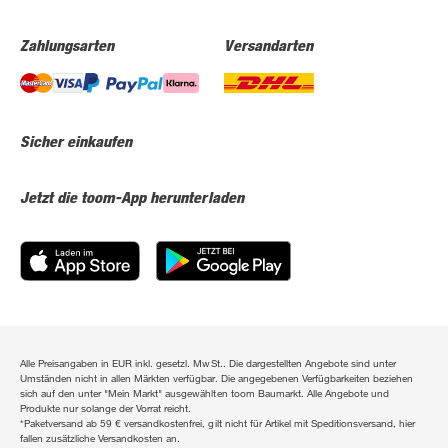
Zahlungsarten
Versandarten
Sicher einkaufen
Jetzt die toom-App herunterladen
Alle Preisangaben in EUR inkl. gesetzl. MwSt.. Die dargestellten Angebote sind unter
Umständen nicht in allen Märkten verfügbar. Die angegebenen Verfügbarkeiten beziehen
sich auf den unter "Mein Markt" ausgewählten toom Baumarkt. Alle Angebote und
Produkte nur solange der Vorrat reicht.
*Paketversand ab 59 € versandkostenfrei, gilt nicht für Artikel mit Speditionsversand, hier
fallen zusätzliche Versandkosten an.