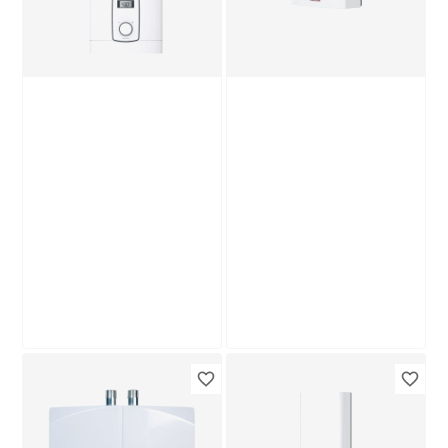
Produktdatenblatt
Produktdatenblatt
Keine Lieferung nach
Hause
Lieferung nach Hause
Troisdorf
Troisdorf
Verfügbar in
Bestellbar in
Stiebel Eltron
Stiebel Eltron
Durchlauferhitzer
Klein-
'DHB-E 18/21/24
Durchlauferhitzer