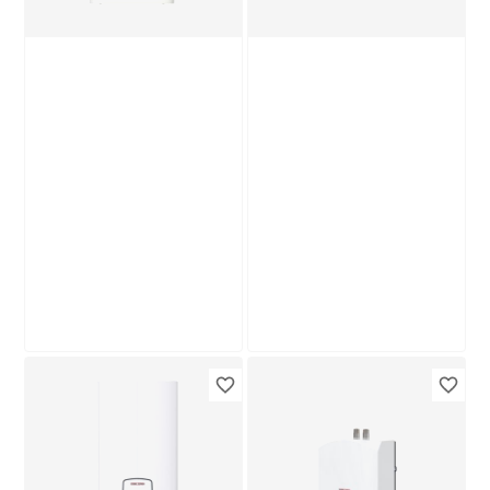
Stiebel Eltron
Stiebel Eltron
Warmwasserspeicher
Warmwasserspeicher
'SNU 5 Plus' 2 kW
'UFP 5 Trend' 2 kW
174
,
119
,
99
99
€
€