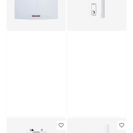
LCD' 24 kW
'DNM 3' 3,5 kW
559
,
139
,
99
99
€
€
Produktdatenblatt
Produktdatenblatt
Lieferung nach Hause
Lieferung nach Hause
Troisdorf
Troisdorf
Bestellbar in
Bestellbar in
Stiebel Eltron
Stiebel Eltron
Klein-
Komfort-