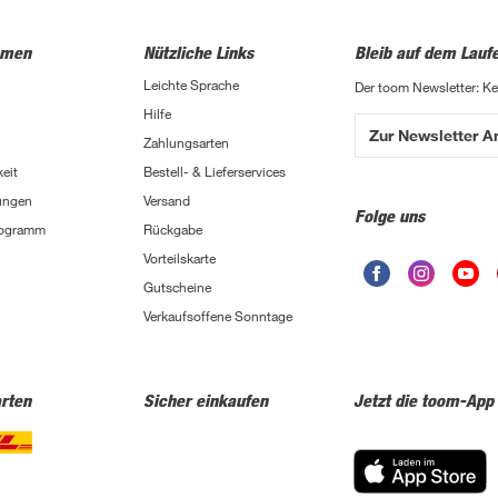
hmen
Nützliche Links
Bleib auf dem Lauf
Leichte Sprache
Der toom Newsletter: K
Hilfe
Zur Newsletter 
Zahlungsarten
eit
Bestell- & Lieferservices
ungen
Versand
Folge uns
Programm
Rückgabe
Vorteilskarte
Gutscheine
Verkaufsoffene Sonntage
rten
Sicher einkaufen
Jetzt die toom-App