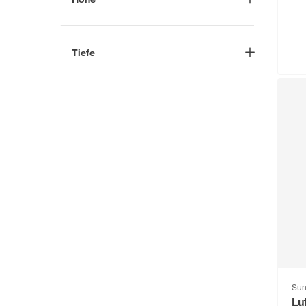
Alberts
(273)
-
cm
alfer
(938)
Tiefe
Allit
(124)
-
cm
Alpertec
(564)
Sun
Mo
Alpina
(109)
12
ALPINA_
(68)
3
andiamo
(242)
andrewex
(229)
Angerer Freizeitmöbel
(136)
Animonda
(166)
Arnold
(52)
ARVES
(88)
Sun
Lu