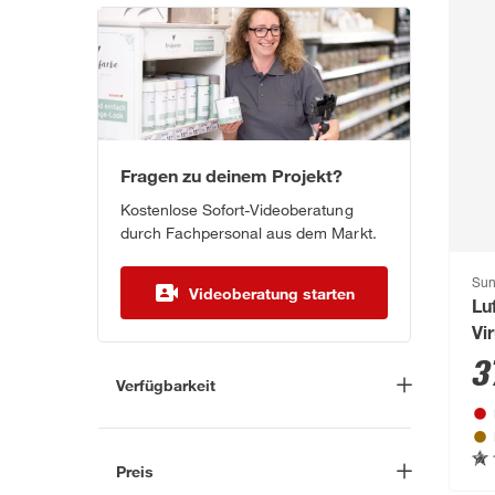
Fragen zu deinem Projekt?
Kostenlose Sofort-Videoberatung
durch Fachpersonal aus dem Markt.
Sun
Videoberatung starten
Lu
Vi
H1
3
Verfügbarkeit
Lieferung nach Hause
(1)
In Troisdorf verfügbar
(0)
Preis
Auf Wunsch in Troisdorf