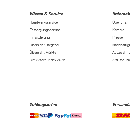
Brilo
(214)
Wissen & Service
Unterne
Briloner
(484)
Handwerksservice
Über uns
Brügmann TraumGarten
(776)
Entsorgungsservice
Karriere
Burg-Wächter
(343)
Finanzierung
Presse
Übersicht Ratgeber
Nachhaltigk
Busch-Jäger
(135)
Übersicht Märkte
Auszeichn
Buschbeck
(122)
DIY-Städte-Index 2026
Affiliate-
BÜMAG eG
(169)
Campingaz
(55)
Cartrend
(204)
Castrol
(77)
Zahlungsarten
Versanda
CFH
(63)
Chris Bergen
(172)
Classen
(1893)