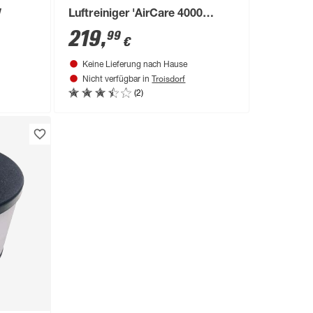
W
Luftreiniger 'AirCare 4000
VirusEx H14 MultiFilter'
219
,
99
€
Keine Lieferung nach Hause
Troisdorf
Nicht verfügbar in
(2)