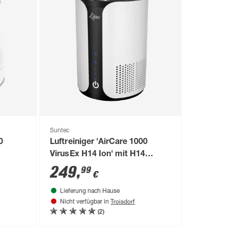
Suntec
0
Luftreiniger 'AirCare 1000
VirusEx H14 Ion' mit H14
HEPA-Filter, 125 m³/h
249
,
99
€
Lieferung nach Hause
Troisdorf
Nicht verfügbar in
(2)