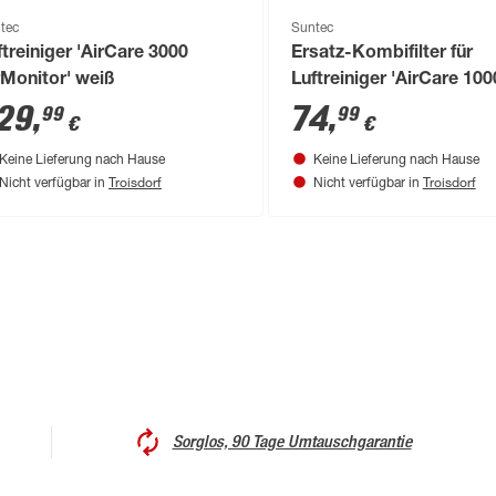
tec
Suntec
ftreiniger 'AirCare 3000
Ersatz-Kombifilter für
rMonitor' weiß
Luftreiniger 'AirCare 100
VirusEx H14 Ion'
29
,
74
,
99
99
€
€
Keine Lieferung nach Hause
Keine Lieferung nach Hause
Troisdorf
Troisdorf
Nicht verfügbar in
Nicht verfügbar in
Sorglos, 90 Tage Umtauschgarantie