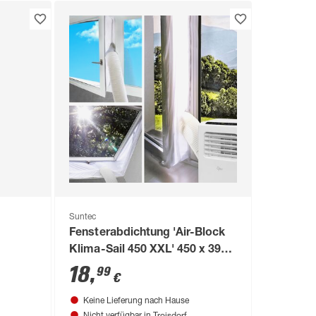
Suntec
Fensterabdichtung 'Air-Block
Klima-Sail 450 XXL' 450 x 39
cm
18
,
99
€
Keine Lieferung nach Hause
Troisdorf