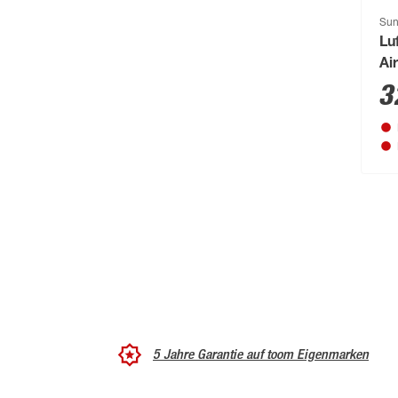
Biohort
(1489)
Sun
Lu
blu
(95)
Ai
3
Boldt
(59)
Bolsius
(72)
Bondex
(150)
Bosch
(2217)
Bosch Petfood
(66)
Brabantia
(67)
BRAVO
(108)
Brennenstuhl
(151)
Breuer
(766)
5 Jahre Garantie auf toom Eigenmarken
Brilliant
(211)