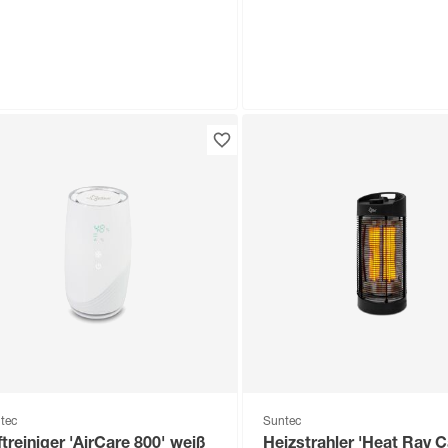
tec
Suntec
biles Klimagerät 'Extreme
Mobiles Klimagerät 'Ra
.000 Eco R290' 12000 BTU/h
9.0 Eco R290' 9000 BTU
54
,
364
,
99
99
€
€
tec
Suntec
ftreiniger 'AirCare 800' weiß
Heizstrahler 'Heat Ray 