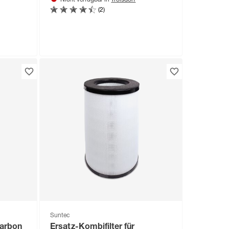
Nicht verfügbar in
(2)
pido
/h
Suntec
Carbon
Ersatz-Kombifilter für