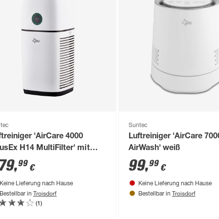
tec
Suntec
ftreiniger 'AirCare 4000
Luftreiniger 'AirCare 700
rusEx H14 MultiFilter' mit
AirWash' weiß
4 HEPA-Filter, 455 m³/h
79
,
99
,
99
99
€
€
Keine Lieferung nach Hause
Keine Lieferung nach Hause
Troisdorf
Troisdorf
Bestellbar in
Bestellbar in
(1)