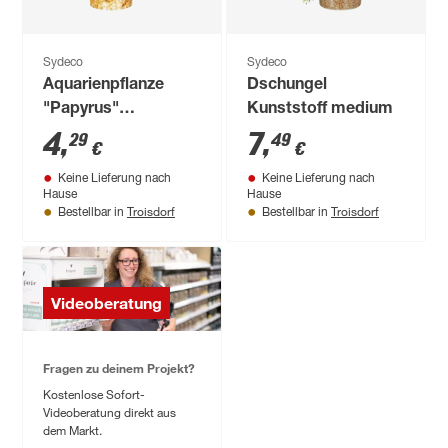
Sydeco
Sydeco
Aquarienpflanze
Dschungel
"Papyrus"
Kunststoff medium
Kunststoff 15 cm
4
,
7
,
29
49
€
€
Keine Lieferung nach
Keine Lieferung nach
Hause
Hause
Troisdorf
Troisdorf
Bestellbar in
Bestellbar in
Videoberatung
Fragen zu deinem Projekt?
Kostenlose Sofort-
Videoberatung direkt aus
dem Markt.