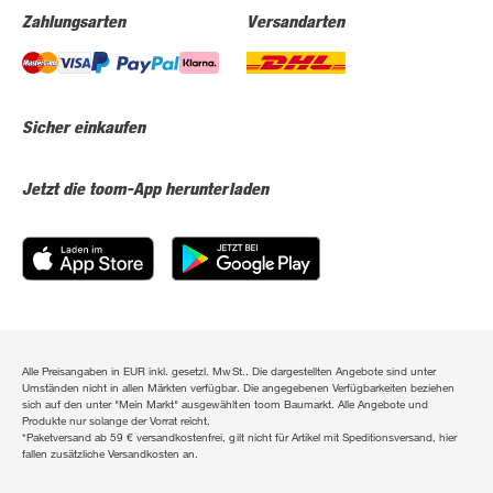
Zahlungsarten
Versandarten
Sicher einkaufen
Jetzt die toom-App herunterladen
Alle Preisangaben in EUR inkl. gesetzl. MwSt.. Die dargestellten Angebote sind unter
Umständen nicht in allen Märkten verfügbar. Die angegebenen Verfügbarkeiten beziehen
sich auf den unter "Mein Markt" ausgewählten toom Baumarkt. Alle Angebote und
Produkte nur solange der Vorrat reicht.
*Paketversand ab 59 € versandkostenfrei, gilt nicht für Artikel mit Speditionsversand, hier
fallen zusätzliche Versandkosten an.