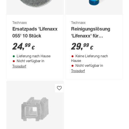
Technaxx
Technaxx
Ersatzpads 'Lifenaxx
Reinigungslösung
055' 10 Stück
'Lifenaxx' für
Fensterroboter 1 l
24
,
29
,
99
99
€
€
Lieferung nach Hause
Keine Lieferung nach
Hause
Nicht verfügbar in
Troisdorf
Nicht verfügbar in
Troisdorf