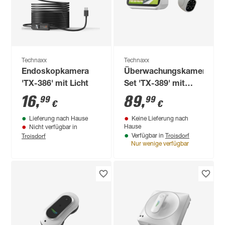
Technaxx
Technaxx
Endoskopkamera
Überwachungskamera-
'TX-386' mit Licht
Set 'TX-389' mit
Touchscreen
16
,
89
,
99
99
€
€
Lieferung nach Hause
Keine Lieferung nach
Hause
Nicht verfügbar in
Troisdorf
Troisdorf
Verfügbar in
Nur wenige verfügbar