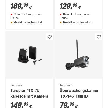
55 W
169
,
129
,
99
99
€
€
Keine Lieferung nach
Keine Lieferung nach
Hause
Hause
Troisdorf
Troisdorf
Bestellbar in
Bestellbar in
Technaxx
Technaxx
Türspion 'TX-75'
Überwachungskamera
kabellos mit Kamera
'TX-145' FullHD
149
,
79
,
99
99
€
€