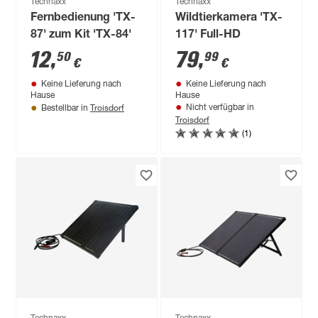
Technaxx
Technaxx
Fernbedienung 'TX-
Wildtierkamera 'TX-
87' zum Kit 'TX-84'
117' Full-HD
12
,
79
,
50
99
€
€
Keine Lieferung nach
Keine Lieferung nach
Hause
Hause
Troisdorf
Nicht verfügbar in
Bestellbar in
Troisdorf
(1)