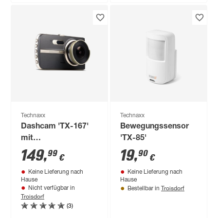
Technaxx
Technaxx
Dashcam 'TX-167'
Bewegungssensor
mit
'TX-85'
Assistenzsystemen
149
,
19
,
99
90
€
€
4"
Keine Lieferung nach
Keine Lieferung nach
Hause
Hause
Troisdorf
Nicht verfügbar in
Bestellbar in
Troisdorf
(3)