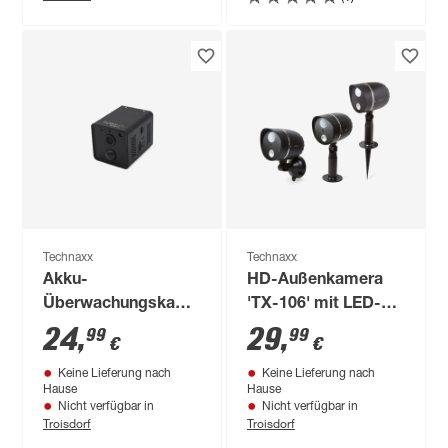
Technaxx
Technaxx
Akku-
HD-Außenkamera
Überwachungskamera
'TX-106' mit LED-
'TX-190' mit Wifi
Lampe,
24
,
29
,
99
99
€
€
batteriebetrieben,
Keine Lieferung nach
Keine Lieferung nach
schwarz
Hause
Hause
Nicht verfügbar in
Nicht verfügbar in
Troisdorf
Troisdorf