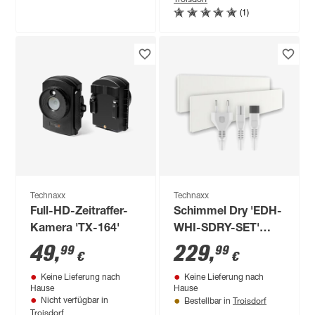
(1)
Technaxx
Technaxx
Full-HD-Zeitraffer-
Schimmel Dry 'EDH-
Kamera 'TX-164'
WHI-SDRY-SET'
weiß 55 W
49
,
229
,
99
99
€
€
Keine Lieferung nach
Keine Lieferung nach
Hause
Hause
Troisdorf
Nicht verfügbar in
Bestellbar in
Troisdorf