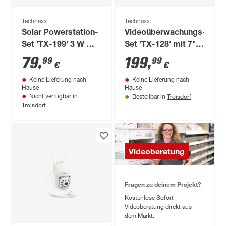
Technaxx
Technaxx
Solar Powerstation-
Videoüberwachungs-
Set 'TX-199' 3 W mit
Set 'TX-128' mit 7"-
LED-Lampen
Touchscreen
79
,
199
,
99
99
€
€
Keine Lieferung nach
Keine Lieferung nach
Hause
Hause
Troisdorf
Nicht verfügbar in
Bestellbar in
Troisdorf
Videoberatung
Fragen zu deinem Projekt?
Kostenlose Sofort-
Videoberatung direkt aus
dem Markt.