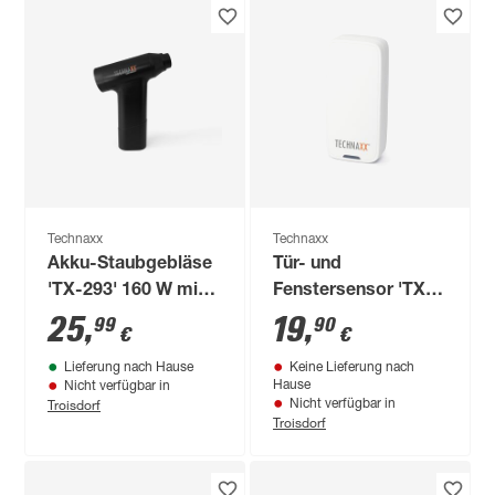
Technaxx
Technaxx
Akku-Staubgebläse
Tür- und
'TX-293' 160 W mit
Fenstersensor 'TX-
Saugfunktion
86'
25
,
19
,
99
90
€
€
Lieferung nach Hause
Keine Lieferung nach
Hause
Nicht verfügbar in
Troisdorf
Nicht verfügbar in
Troisdorf