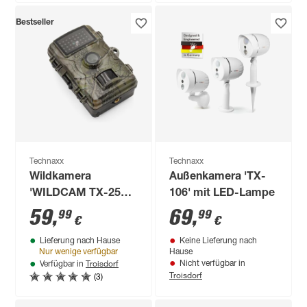
Bestseller
Technaxx
Technaxx
Wildkamera
Außenkamera 'TX-
'WILDCAM TX-256'
106' mit LED-Lampe
1080P 3840 x 2160
59
,
69
,
99
99
€
€
Pixel IP 66
Lieferung nach Hause
Keine Lieferung nach
Nur wenige verfügbar
Hause
Troisdorf
Nicht verfügbar in
Verfügbar in
Troisdorf
(3)