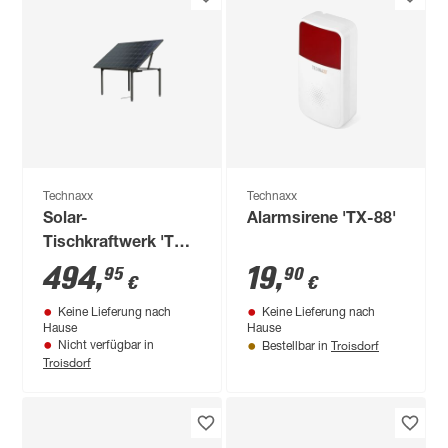
Technaxx
Technaxx
Solar-
Alarmsirene 'TX-88'
Tischkraftwerk 'TX-
250' 400 W
494
,
19
,
95
90
€
€
Keine Lieferung nach
Keine Lieferung nach
Hause
Hause
Troisdorf
Nicht verfügbar in
Bestellbar in
Troisdorf