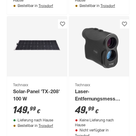
Hause
Hause
Troisdorf
Troisdorf
Bestellbar in
Bestellbar in
Technaxx
Technaxx
Solar-Panel 'TX-208'
Laser-
100 W
Entfernungsmesser
'TX-152' mit Tasche
149
,
49
,
99
99
€
€
Lieferung nach Hause
Keine Lieferung nach
Troisdorf
Hause
Bestellbar in
Nicht verfügbar in
Troisdorf