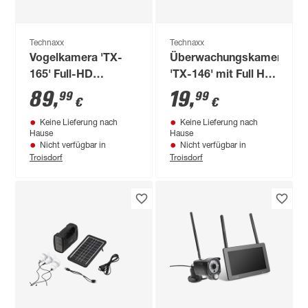
Technaxx
Technaxx
Vogelkamera 'TX-
Überwachungskamera
165' Full-HD
'TX-146' mit Full HD
Birdcam inkl.
und WLAN
89
,
19
,
99
99
€
€
Futterbehälter
Keine Lieferung nach
Keine Lieferung nach
Hause
Hause
Nicht verfügbar in
Nicht verfügbar in
Troisdorf
Troisdorf