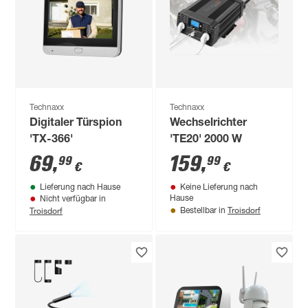
Technaxx
Technaxx
Digitaler Türspion
Wechselrichter
'TX-366'
'TE20' 2000 W
69
,
159
,
99
99
€
€
Lieferung nach Hause
Keine Lieferung nach
Hause
Nicht verfügbar in
Troisdorf
Troisdorf
Bestellbar in