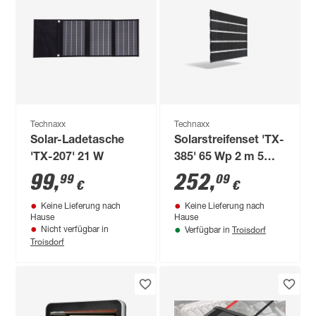
Technaxx
Technaxx
Solar-Ladetasche
Solarstreifenset 'TX-
'TX-207' 21 W
385' 65 Wp 2 m 5
Stück
99
,
252
,
99
09
€
€
Keine Lieferung nach
Keine Lieferung nach
Hause
Hause
Troisdorf
Nicht verfügbar in
Verfügbar in
Troisdorf