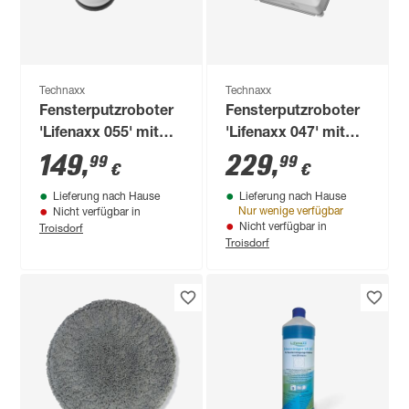
Technaxx
Technaxx
Fensterputzroboter
Fensterputzroboter
'Lifenaxx 055' mit
'Lifenaxx 047' mit
Fernbedienung
Fernbedienung
149
,
229
,
99
99
€
€
Lieferung nach Hause
Lieferung nach Hause
Nur wenige verfügbar
Nicht verfügbar in
Troisdorf
Nicht verfügbar in
Troisdorf