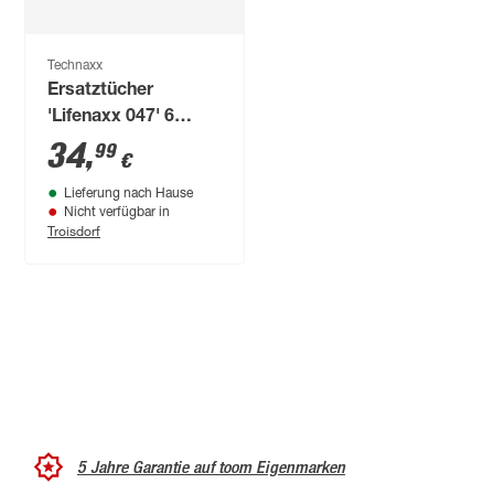
Technaxx
Ersatztücher
'Lifenaxx 047' 6
Stück
34
,
99
€
Lieferung nach Hause
Nicht verfügbar in
Troisdorf
5 Jahre Garantie auf toom Eigenmarken