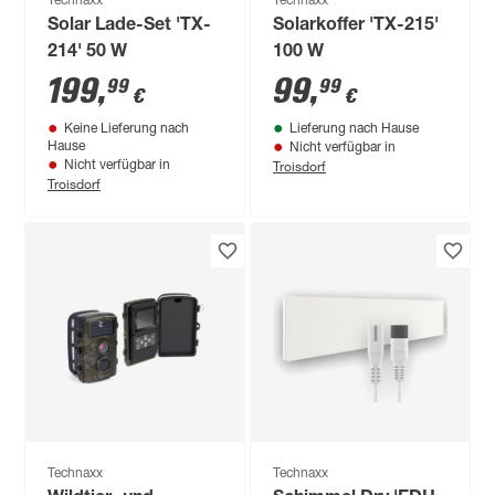
Technaxx
Technaxx
Solar Lade-Set 'TX-
Solarkoffer 'TX-215'
214' 50 W
100 W
199
,
99
,
99
99
€
€
Keine Lieferung nach
Lieferung nach Hause
Hause
Nicht verfügbar in
Troisdorf
Nicht verfügbar in
Troisdorf
Technaxx
Technaxx