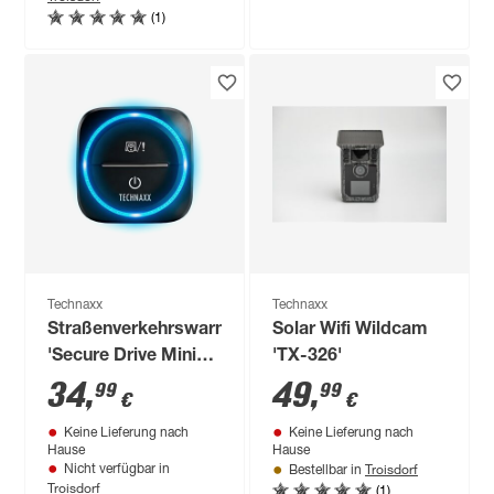
(1)
Technaxx
Technaxx
Straßenverkehrswarner
Solar Wifi Wildcam
'Secure Drive Mini
'TX-326'
TX-387'
34
,
49
,
99
99
€
€
Keine Lieferung nach
Keine Lieferung nach
Hause
Hause
Troisdorf
Nicht verfügbar in
Bestellbar in
Troisdorf
(1)