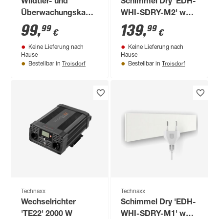
Wildtier- und
Schimmel Dry 'EDH-
Überwachungskamera
WHI-SDRY-M2' weiß
'TX-69' camouflage,
55 W
99
,
139
,
99
99
€
€
Full-HD
Keine Lieferung nach
Keine Lieferung nach
Hause
Hause
Troisdorf
Troisdorf
Bestellbar in
Bestellbar in
Technaxx
Technaxx
Wechselrichter
Schimmel Dry 'EDH-
'TE22' 2000 W
WHI-SDRY-M1' weiß