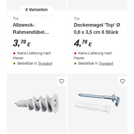
8
Varianten
Tox
Tox
Allzweck-
Deckennagel 'Top' Ø
Rahmendübel
0,6 x 3,5 cm 6 Stück
'Tetrafix XL' inkl.
3
,
4
,
79
79
€
€
Schrauben Ø 1 x 10
Keine Lieferung nach
Keine Lieferung nach
cm 4 Stück
Hause
Hause
Troisdorf
Troisdorf
Bestellbar in
Bestellbar in