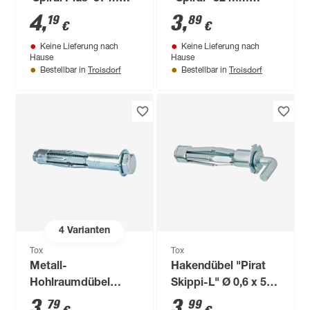
inklusive Schrauben
inklusive Schrauben
4
,
3
,
19
89
€
€
4 Stück
4 Stück
Keine Lieferung nach
Keine Lieferung nach
Hause
Hause
Troisdorf
Troisdorf
Bestellbar in
Bestellbar in
4
Varianten
Tox
Tox
Metall-
Hakendübel "Pirat
Hohlraumdübel
Skippi-L" Ø 0,6 x 5,2
"Acrobat" M8 x 6,8
cm inklusive
3
,
3
,
79
99