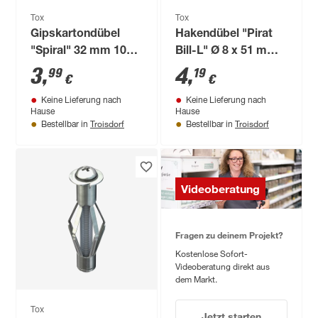
Tox
Tox
Gipskartondübel
Hakendübel "Pirat
"Spiral" 32 mm 10
Bill-L" Ø 8 x 51 mm 4
Stück
Stück
3
,
4
,
99
19
€
€
Keine Lieferung nach
Keine Lieferung nach
Hause
Hause
Troisdorf
Troisdorf
Bestellbar in
Bestellbar in
Videoberatung
Fragen zu deinem Projekt?
Kostenlose Sofort-
Videoberatung direkt aus
dem Markt.
Tox
Jetzt starten