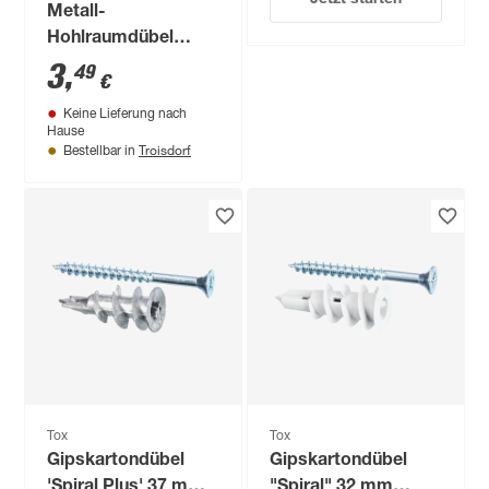
Metall-
Hohlraumdübel
"Acrobat" M6 x 65
3
,
49
€
mm inklusive
Keine Lieferung nach
Schrauben 2 Stück
Hause
Troisdorf
Bestellbar in
Tox
Tox
Gipskartondübel
Gipskartondübel
'Spiral Plus' 37 mm
"Spiral" 32 mm