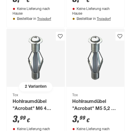
€
€
cm 2 Stück
Hakenschrauben 2
Keine Lieferung nach
Keine Lieferung nach
Stück
Hause
Hause
Troisdorf
Troisdorf
Bestellbar in
Bestellbar in
2
Varianten
Tox
Tox
Hohlraumdübel
Hohlraumdübel
"Acrobat" M6 4
"Acrobat" M5 5,2 cm
Stück 3,7 cm
4 Stück
3
,
3
,
99
99
€
€
Keine Lieferung nach
Keine Lieferung nach