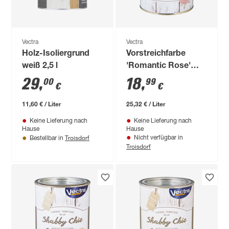
Vectra
Vectra
Holz-Isoliergrund
Vorstreichfarbe
weiß 2,5 l
'Romantic Rose'
altrosa 750 ml
29
,
18
,
00
99
€
€
11,60 € / Liter
25,32 € / Liter
Keine Lieferung nach
Keine Lieferung nach
Hause
Hause
Troisdorf
Nicht verfügbar in
Bestellbar in
Troisdorf