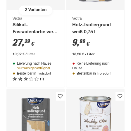
2
Varianten
Vectra
Vectra
Silikat-
Holz-Isoliergrund
Fassadenfarbe weiß
weiß 0,75 l
seidenmatt 2,5 l
27
,
9
,
29
90
€
€
10,92 € / Liter
13,20 € / Liter
Lieferung nach Hause
Keine Lieferung nach
Nur wenige verfügbar
Hause
Troisdorf
Troisdorf
Bestellbar in
Bestellbar in
(1)