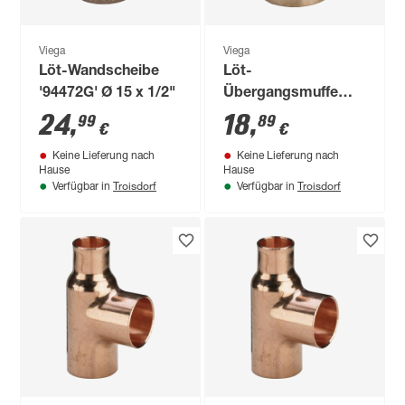
Viega
Viega
Löt-Wandscheibe
Löt-
'94472G' Ø 15 x 1/2"
Übergangsmuffe
'94270G' Ø 15 mm x
24
,
18
,
99
89
€
€
1/2"
Keine Lieferung nach
Keine Lieferung nach
Hause
Hause
Troisdorf
Troisdorf
Verfügbar in
Verfügbar in