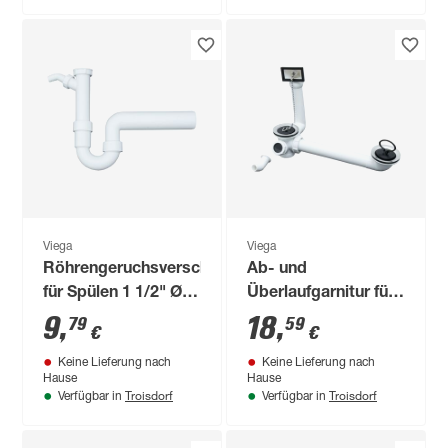
Viega
Viega
Röhrengeruchsverschluss
Ab- und
für Spülen 1 1/2" Ø
Überlaufgarnitur für
50 mm
Doppelspülen
9
,
18
,
79
59
€
€
Keine Lieferung nach
Keine Lieferung nach
Hause
Hause
Troisdorf
Troisdorf
Verfügbar in
Verfügbar in