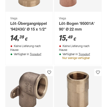
Viega
Viega
Löt-Übergangnippel
Löt-Bogen '95001A'
'94243G' Ø 15 x 1/2"
90° Ø 22 mm
14
,
15
,
39
49
€
€
Keine Lieferung nach
Keine Lieferung nach
Hause
Hause
Troisdorf
Troisdorf
Verfügbar in
Verfügbar in
Nur wenige verfügbar