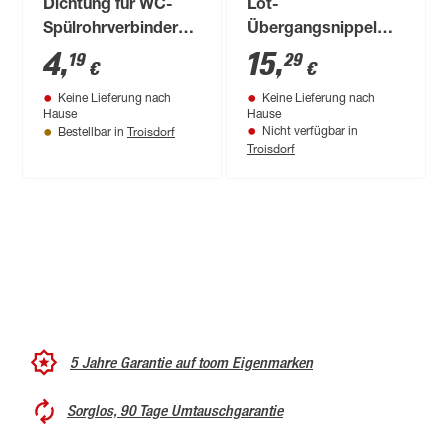
Dichtung für WC-
Löt-
Spülrohrverbinder
Übergangsnippel
Gummi Ø 58/43mm
'94243G' Ø 18 mm x
4
,
15
,
19
29
€
€
1/2"
Keine Lieferung nach
Keine Lieferung nach
Hause
Hause
Troisdorf
Nicht verfügbar in
Bestellbar in
Troisdorf
5 Jahre Garantie auf toom Eigenmarken
Sorglos, 90 Tage Umtauschgarantie