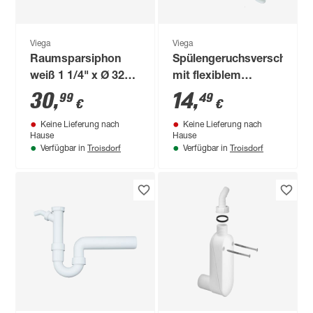
Viega
Viega
Raumsparsiphon
Spülengeruchsverschluss
weiß 1 1/4" x Ø 32
mit flexiblem
mm
Abgang
30
,
14
,
99
49
€
€
Keine Lieferung nach
Keine Lieferung nach
Hause
Hause
Troisdorf
Troisdorf
Verfügbar in
Verfügbar in