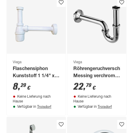
Viega
Viega
Flaschensiphon
Röhrengeruchverschluss
Kunststoff 1 1/4" x 1
Messing verchromt
1/4"
1 1/4" Ø 32 mm
8
,
22
,
29
79
€
€
Keine Lieferung nach
Keine Lieferung nach
Hause
Hause
Troisdorf
Troisdorf
Verfügbar in
Verfügbar in