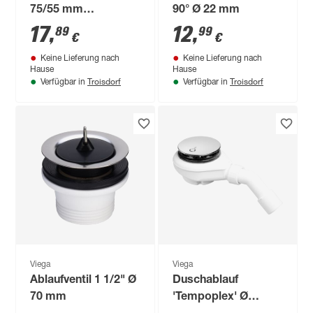
75/55 mm
90° Ø 22 mm
verchromt
17
,
12
,
89
99
€
€
Keine Lieferung nach
Keine Lieferung nach
Hause
Hause
Troisdorf
Troisdorf
Verfügbar in
Verfügbar in
Viega
Viega
Ablaufventil 1 1/2" Ø
Duschablauf
70 mm
'Tempoplex' Ø