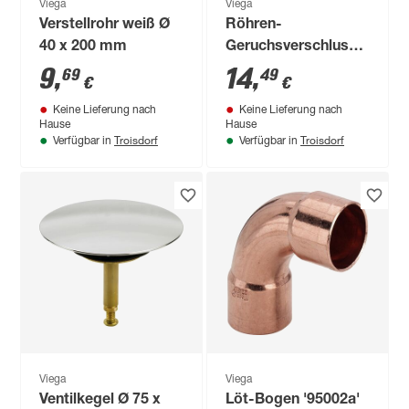
Viega
Viega
Verstellrohr weiß Ø
Röhren-
40 x 200 mm
Geruchsverschluss
Messing 1 1/4"
9
,
14
,
69
49
€
€
Keine Lieferung nach
Keine Lieferung nach
Hause
Hause
Troisdorf
Troisdorf
Verfügbar in
Verfügbar in
Viega
Viega
Ventilkegel Ø 75 x
Löt-Bogen '95002a'