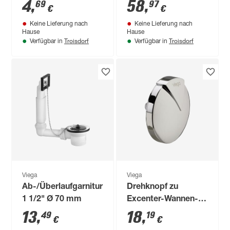
115/90 mm
4
,
58
,
69
97
€
€
verchromt
Keine Lieferung nach
Keine Lieferung nach
Hause
Hause
Troisdorf
Troisdorf
Verfügbar in
Verfügbar in
Viega
Viega
Ab-/Überlaufgarnitur
Drehknopf zu
1 1/2" Ø 70 mm
Excenter-Wannen-
Garnitur Multiplex,
13
,
18
,
49
19
€
€
verchromt