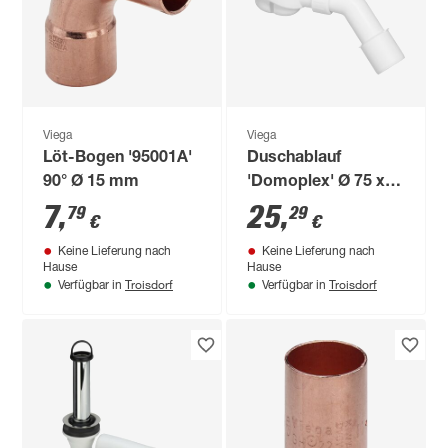
Viega
Viega
Löt-Bogen '95001A'
Duschablauf
90° Ø 15 mm
'Domoplex' Ø 75 x
80 mm verchromt
7
,
25
,
79
29
€
€
Keine Lieferung nach
Keine Lieferung nach
Hause
Hause
Troisdorf
Troisdorf
Verfügbar in
Verfügbar in