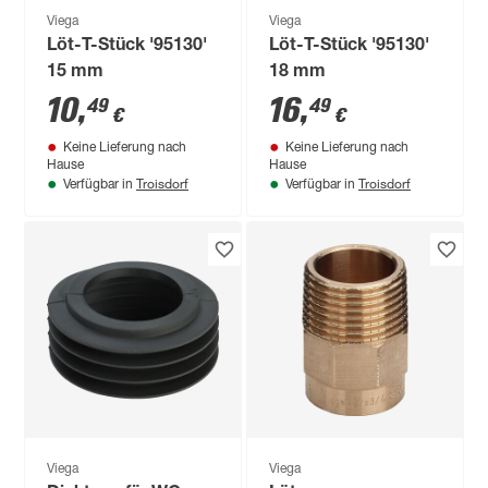
Viega
Viega
Löt-T-Stück '95130'
Löt-T-Stück '95130'
15 mm
18 mm
10
,
16
,
49
49
€
€
Keine Lieferung nach
Keine Lieferung nach
Hause
Hause
Troisdorf
Troisdorf
Verfügbar in
Verfügbar in
Viega
Viega