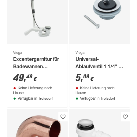
Viega
Viega
Excentergarnitur für
Universal-
Badewannen
Ablaufventil 1 1/4" Ø
Multiplex
60 mm
49
,
5
,
49
09
€
€
Keine Lieferung nach
Keine Lieferung nach
Hause
Hause
Troisdorf
Troisdorf
Verfügbar in
Verfügbar in