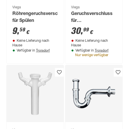
Viega
Viega
Röhrengeruchsverschluss
Geruchsverschluss
für Spülen
für
Wasch‑/Geschirrspülmasc
9
,
30
,
59
99
€
€
70 x 55 mm DN 40
Keine Lieferung nach
Keine Lieferung nach
Hause
Hause
Troisdorf
Troisdorf
Verfügbar in
Verfügbar in
Nur wenige verfügbar