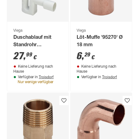
Viega
Viega
Duschablauf mit
Löt-Muffe '95270' Ø
Standrohr
18 mm
waagrecht 70 x 120
27
,
6
,
99
29
€
€
mm verchromt
Keine Lieferung nach
Keine Lieferung nach
Hause
Hause
Troisdorf
Troisdorf
Verfügbar in
Verfügbar in
Nur wenige verfügbar