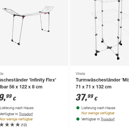
eda
Vileda
scheständer 'Infinity Flex'
Turmwäscheständer 'Mix
llbar 56 x 122 x 8 cm
71 x 71 x 132 cm
9
,
37
,
99
99
€
€
Lieferung nach Hause
Lieferung nach Hause
Troisdorf
Nur wenige verfügbar
Verfügbar in
Troisdorf
Nur wenige verfügbar
Verfügbar in
(12)