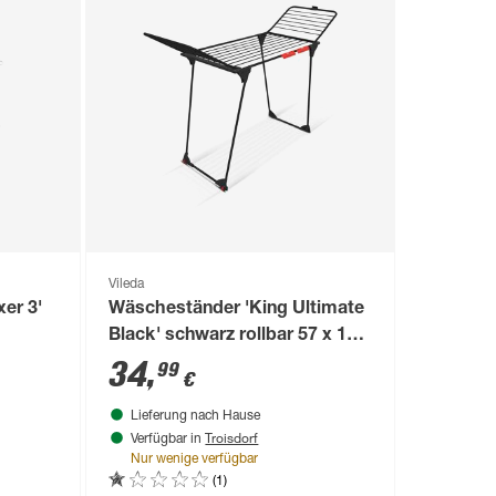
Vileda
er 3'
Wäscheständer 'King Ultimate
Black' schwarz rollbar 57 x 106
cm
34
,
99
€
Lieferung nach Hause
Troisdorf
Verfügbar in
Nur wenige verfügbar
(1)