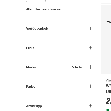
Alle Filter zurücksetzen
Verfügbarkeit
Lieferung nach Hause
(34)
In Troisdorf verfügbar
(54)
Preis
Auf Wunsch in Troisdorf
bestellbar
(14)
-
€
Anderen Markt auswählen
Marke
Vileda
Nach
Vil
Farbe
Wä
Marke suchen
Ul
Blau
(15)
4rain
(81)
19
2
Braun
(1)
Artikeltyp
A.S. Création
(1830)