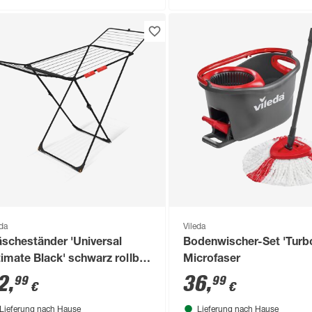
eda
Vileda
scheständer 'Universal
Bodenwischer-Set 'Turb
timate Black' schwarz rollbar
Microfaser
9 x 55 x 93 cm
2
,
36
,
99
99
€
€
Lieferung nach Hause
Lieferung nach Hause