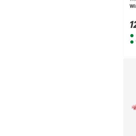
Wi
Beeztees
(331)
bellavista®
(60)
1
Beo
(329)
Bessey
(56)
Bestway
(236)
binderholz
(87)
Biohort
(1489)
blu
(95)
Boldt
(59)
Bolsius
(72)
Bondex
(150)
Bosch
(2217)