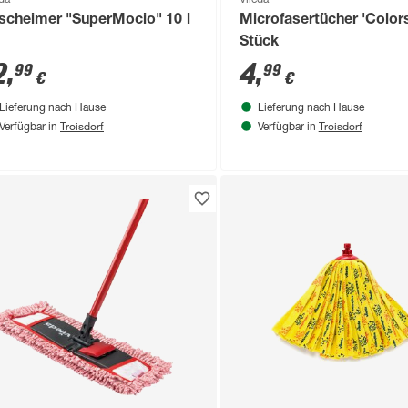
scheimer "SuperMocio" 10 l
Microfasertücher 'Color
Stück
2
,
4
,
99
99
€
€
Lieferung nach Hause
Lieferung nach Hause
Troisdorf
Troisdorf
Verfügbar in
Verfügbar in