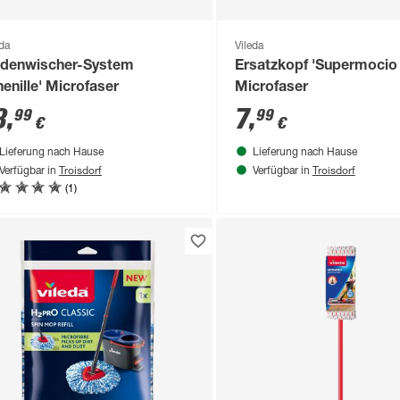
eda
Vileda
denwischer-System
Ersatzkopf 'Supermocio 
henille' Microfaser
Microfaser
3
,
7
,
99
99
€
€
Lieferung nach Hause
Lieferung nach Hause
Troisdorf
Troisdorf
Verfügbar in
Verfügbar in
(1)