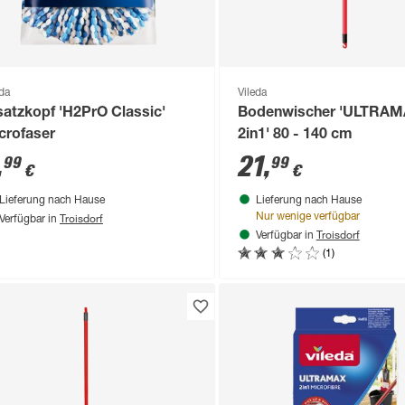
eda
Vileda
satzkopf 'H2PrO Classic'
Bodenwischer 'ULTRA
crofaser
2in1' 80 - 140 cm
,
21
,
99
99
€
€
Lieferung nach Hause
Lieferung nach Hause
Troisdorf
Nur wenige verfügbar
Verfügbar in
Troisdorf
Verfügbar in
(1)