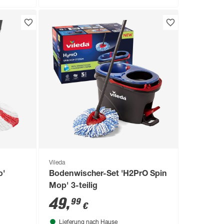
Vileda
o'
Bodenwischer-Set 'H2PrO Spin
Mop' 3-teilig
49
,
99
€
Lieferung nach Hause