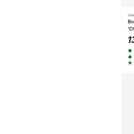
Bosch Petfood
(66)
Brabantia
(67)
Vil
Bo
BRAVO
(108)
'C
Brennenstuhl
(151)
1
Breuer
(766)
Brilliant
(211)
Brilo
(214)
Briloner
(484)
Brügmann TraumGarten
(776)
Burg-Wächter
(343)
Busch-Jäger
(135)
Buschbeck
(122)
BÜMAG eG
(169)