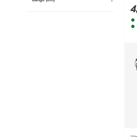
andiamo
(242)
4
Innenbereich
(2)
andrewex
(229)
-
cm
Mehr anzeigen
Angerer Freizeitmöbel
(136)
Animonda
(166)
Arnold
(52)
ARVES
(88)
Arvotec
(295)
Astor
(111)
Astra
(302)
Aurlane
(79)
B1
(711)
Baufan
(54)
Beckers Betonzaun
(114)
Vil