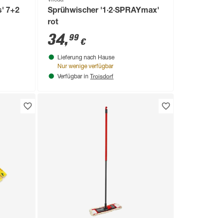
s' 7+2
Sprühwischer '1·2·SPRAYmax'
rot
34
,
99
€
Lieferung nach Hause
Nur wenige verfügbar
Troisdorf
Verfügbar in