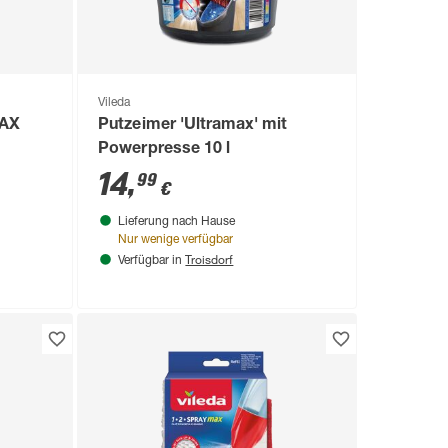
Vileda
MAX
Putzeimer 'Ultramax' mit
Powerpresse 10 l
14
,
99
€
Lieferung nach Hause
Nur wenige verfügbar
Troisdorf
Verfügbar in