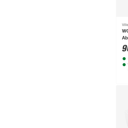
Brilo
(214)
Briloner
(484)
Brügmann TraumGarten
(776)
Vil
WC
Burg-Wächter
(343)
Ab
Busch-Jäger
(135)
Du
9
Buschbeck
(122)
BÜMAG eG
(169)
Campingaz
(55)
Cartrend
(204)
Castrol
(77)
CFH
(63)
Chris Bergen
(172)
Classen
(1893)