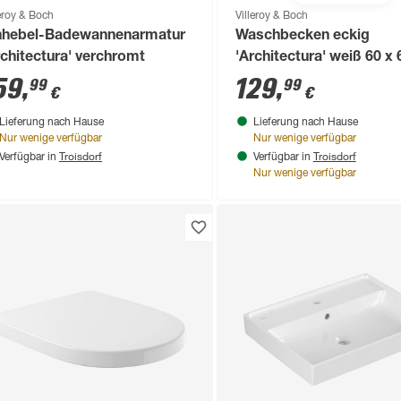
leroy & Boch
Villeroy & Boch
nhebel-Badewannenarmatur
Waschbecken eckig
rchitectura' verchromt
'Architectura' weiß 60 x 
48,8 cm
59
,
129
,
99
99
€
€
Lieferung nach Hause
Lieferung nach Hause
Nur wenige verfügbar
Nur wenige verfügbar
Troisdorf
Troisdorf
Verfügbar in
Verfügbar in
Nur wenige verfügbar