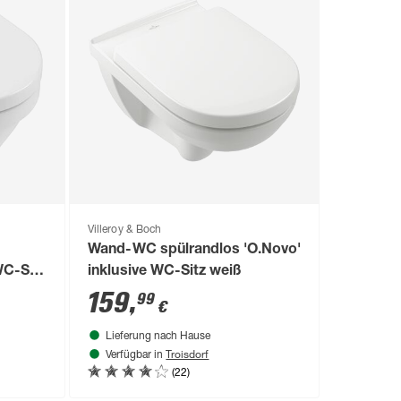
Villeroy & Boch
Wand-WC spülrandlos 'O.Novo'
WC-Sitz
inklusive WC-Sitz weiß
159
,
99
€
Lieferung nach Hause
Troisdorf
Verfügbar in
(22)