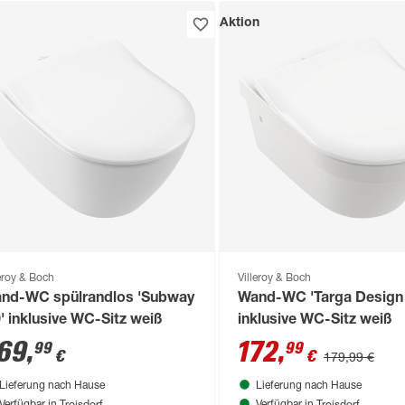
Aktion
leroy & Boch
Villeroy & Boch
nd-WC spülrandlos 'Subway
Wand-WC 'Targa Design 
0' inklusive WC-Sitz weiß
inklusive WC-Sitz weiß
69
,
172
,
99
99
€
€
179,99 €
Lieferung nach Hause
Lieferung nach Hause
Troisdorf
Troisdorf