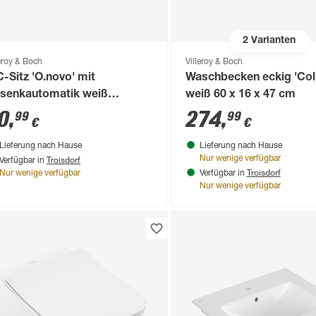
2
Varianten
leroy & Boch
Villeroy & Boch
-Sitz 'O.novo' mit
Waschbecken eckig 'Coll
senkautomatik weiß
weiß 60 x 16 x 47 cm
roplast
0
,
274
,
99
99
€
€
Lieferung nach Hause
Lieferung nach Hause
Troisdorf
Nur wenige verfügbar
Verfügbar in
Troisdorf
Nur wenige verfügbar
Verfügbar in
Nur wenige verfügbar