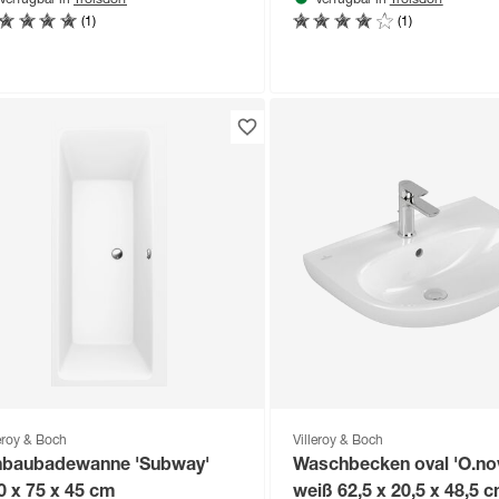
Verfügbar in
Verfügbar in
(1)
(1)
leroy & Boch
Villeroy & Boch
nbaubadewanne 'Subway'
Waschbecken oval 'O.no
0 x 75 x 45 cm
weiß 62,5 x 20,5 x 48,5 