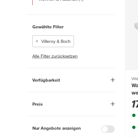
Gewählte Filter
Villeroy & Boch
Alle Filter zurücksetzen
Vil
Verfügbarkeit
Wa
Lieferung nach Hause
(38)
we
1
In Troisdorf verfügbar
(37)
Preis
Auf Wunsch in Troisdorf
bestellbar
(15)
-
€
Anderen Markt auswählen
Nur Angebote anzeigen