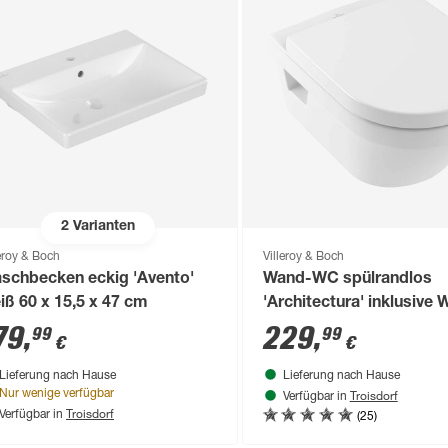
2
Varianten
leroy & Boch
Villeroy & Boch
schbecken eckig 'Avento'
Wand-WC spülrandlos
iß 60 x 15,5 x 47 cm
'Architectura' inklusive 
weiß
79
,
229
,
99
99
€
€
Lieferung nach Hause
Lieferung nach Hause
Troisdorf
Nur wenige verfügbar
Verfügbar in
Troisdorf
(25)
Verfügbar in