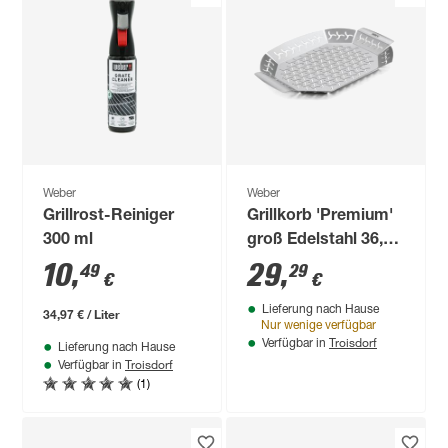
Weber
Weber
Grillrost-Reiniger
Grillkorb 'Premium'
300 ml
groß Edelstahl 36,5
x 26,4 cm
10
,
29
,
49
29
€
€
Lieferung nach Hause
34,97 € / Liter
Nur wenige verfügbar
Troisdorf
Verfügbar in
Lieferung nach Hause
Troisdorf
Verfügbar in
(1)