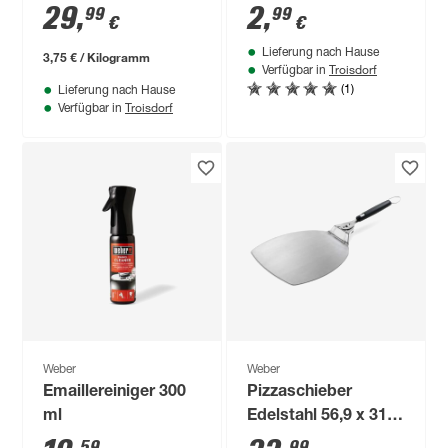
29
,
2
,
99
99
€
€
Lieferung nach Hause
3,75 € / Kilogramm
Troisdorf
Verfügbar in
(1)
Lieferung nach Hause
Troisdorf
Verfügbar in
Weber
Weber
Emaillereiniger 300
Pizzaschieber
ml
Edelstahl 56,9 x 31,5
x 4,32 cm
59
99