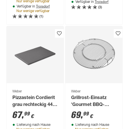
Troisdorf
Nur wenige verfügbar
Verfügbar in
Troisdorf
(3)
Verfügbar in
Nur wenige verfügbar
(1)
Weber
Weber
Pizzastein Cordierit
Grillrost-Einsatz
grau rechteckig 44 x
'Gourmet BBQ-
30 cm
System' für
67
,
69
,
99
99
€
€
Holzkohlegrills Ø 57
Lieferung nach Hause
Lieferung nach Hause
cm