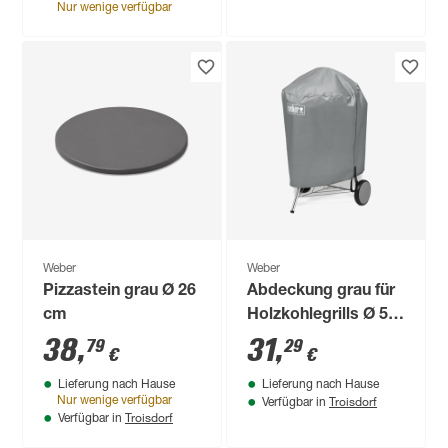
Nur wenige verfügbar
Weber
Weber
Pizzastein grau Ø 26
Abdeckung grau für
cm
Holzkohlegrills Ø 57
cm
38
,
31
,
79
29
€
€
Lieferung nach Hause
Lieferung nach Hause
Troisdorf
Nur wenige verfügbar
Verfügbar in
Troisdorf
Verfügbar in