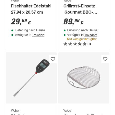
Weber
Weber
Fischhalter Edelstahl
Grillrost-Einsatz
27,94 x 20,57 cm
'Gourmet BBQ-
System' für
29
,
89
,
99
99
€
€
Holzkohlegrills Ø 57
Lieferung nach Hause
Lieferung nach Hause
cm Edelstahl
Troisdorf
Troisdorf
Verfügbar in
Verfügbar in
Nur wenige verfügbar
(1)
Weber
Weber