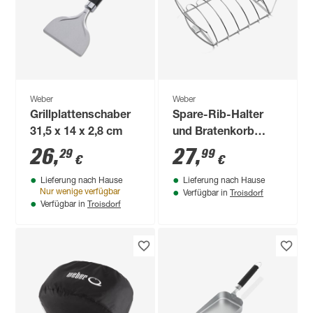
Weber
Weber
Grillplattenschaber
Spare-Rib-Halter
31,5 x 14 x 2,8 cm
und Bratenkorb
'Premium' 43,4 x
26
,
27
,
29
99
€
€
26,6 x 11,1 cm
Lieferung nach Hause
Lieferung nach Hause
Troisdorf
Nur wenige verfügbar
Verfügbar in
Troisdorf
Verfügbar in