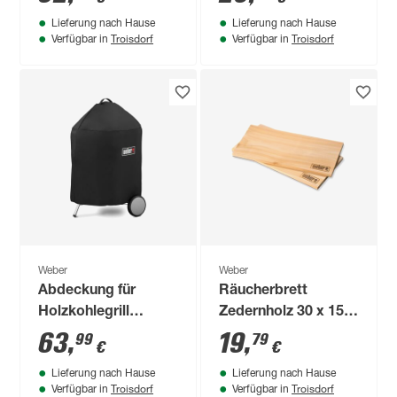
Lieferung nach Hause
Lieferung nach Hause
Troisdorf
Troisdorf
Verfügbar in
Verfügbar in
Weber
Weber
Abdeckung für
Räucherbrett
Holzkohlegrill
Zedernholz 30 x 15 x
schwarz Ø 57 x 88,9
0,8 cm, 2 Stück
63
,
19
,
99
79
€
€
cm
Lieferung nach Hause
Lieferung nach Hause
Troisdorf
Troisdorf
Verfügbar in
Verfügbar in