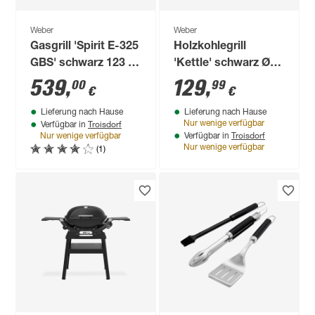
Weber
Weber
Gasgrill 'Spirit E-325
Holzkohlegrill
GBS' schwarz 123 x
'Kettle' schwarz Ø
117 x 67,5 cm
47 cm
539
,
129
,
00
99
€
€
Lieferung nach Hause
Lieferung nach Hause
Troisdorf
Nur wenige verfügbar
Verfügbar in
Troisdorf
Nur wenige verfügbar
Verfügbar in
(1)
Nur wenige verfügbar