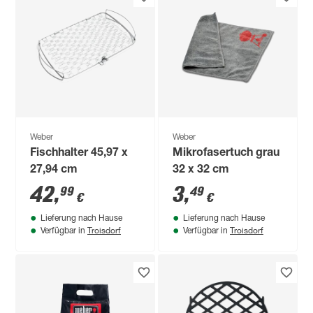
Weber
Weber
Fischhalter 45,97 x
Mikrofasertuch grau
27,94 cm
32 x 32 cm
42
,
3
,
99
49
€
€
Lieferung nach Hause
Lieferung nach Hause
Troisdorf
Troisdorf
Verfügbar in
Verfügbar in