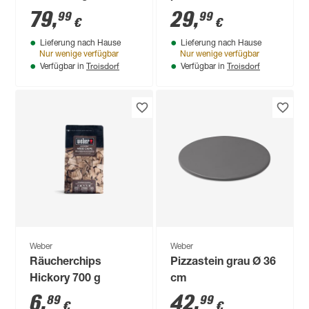
47 und 57 cm
ab Q200/2000-Serie
79
,
29
,
99
99
€
€
Lieferung nach Hause
Lieferung nach Hause
Nur wenige verfügbar
Nur wenige verfügbar
Troisdorf
Troisdorf
Verfügbar in
Verfügbar in
Weber
Weber
Räucherchips
Pizzastein grau Ø 36
Hickory 700 g
cm
6
,
42
,
89
99
€
€