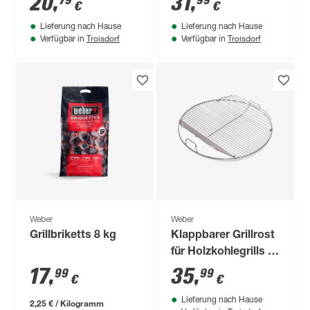
20
,
31
,
79
99
€
€
Lieferung nach Hause
Lieferung nach Hause
Troisdorf
Troisdorf
Verfügbar in
Verfügbar in
Weber
Weber
Grillbriketts 8 kg
Klappbarer Grillrost
für Holzkohlegrills Ø
57 cm beschichteter
17
,
35
,
99
99
€
€
Stahl
Lieferung nach Hause
2,25 € / Kilogramm