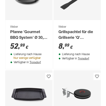
Weber
Weber
Pfanne 'Gourmet
Grillspachtel für die
BBQ System' Ø 30,5
Grillserie 'Q'
cm
Kunststoff 3,8 x 30
52
,
8
,
99
99
€
€
cm
Lieferung nach Hause
Lieferung nach Hause
Troisdorf
Nur wenige verfügbar
Verfügbar in
Troisdorf
Verfügbar in