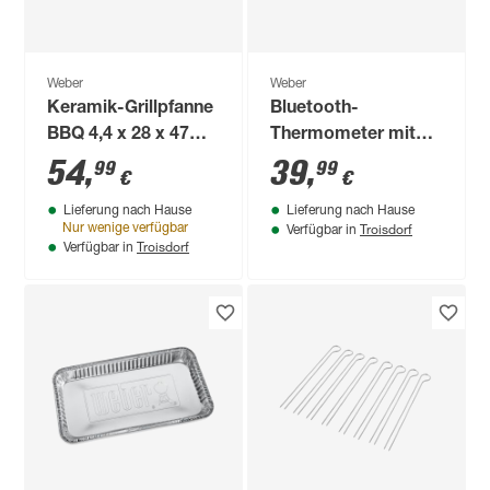
Weber
Weber
Keramik-Grillpfanne
Bluetooth-
BBQ 4,4 x 28 x 47
Thermometer mit
cm
Kabel schwarz
54
,
39
,
99
99
€
€
Lieferung nach Hause
Lieferung nach Hause
Troisdorf
Nur wenige verfügbar
Verfügbar in
Troisdorf
Verfügbar in