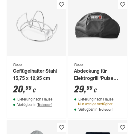
Weber
Weber
Geflügelhalter Stahl
Abdeckung für
15,75 x 12,95 cm
Elektrogrill 'Pulse
1000' schwarz 52,83
20
,
29
,
99
99
€
€
x 35,94 x 63,02 cm
Lieferung nach Hause
Lieferung nach Hause
Troisdorf
Nur wenige verfügbar
Verfügbar in
Troisdorf
Verfügbar in