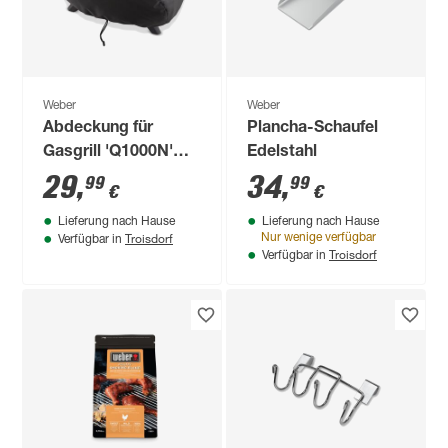
Weber
Weber
Abdeckung für
Plancha-Schaufel
Gasgrill 'Q1000N'
Edelstahl
schwarz 45 x 35 x 67
29
,
34
,
99
99
€
€
cm
Lieferung nach Hause
Lieferung nach Hause
Troisdorf
Nur wenige verfügbar
Verfügbar in
Troisdorf
Verfügbar in