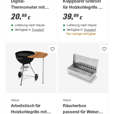
Digital-
Klappbarer Grillrost
Thermometer mit
für Holzkohlegrills Ø
Sofortanzeige
47 cm beschichteter
20
,
39
,
99
99
€
€
Stahl
Lieferung nach Hause
Lieferung nach Hause
Troisdorf
Troisdorf
Verfügbar in
Verfügbar in
Nur wenige verfügbar
Weber
Weber
Arbeitstisch für
Räucherbox
Holzkohlegrills mit Ø
passend für Weber