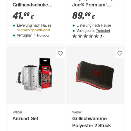
Grillhandschuhe
Joe® Premium'
schwarz L/XL
schwarz Ø 37 x 43,2
41
,
89
,
99
99
€
€
cm
Lieferung nach Hause
Lieferung nach Hause
Troisdorf
Nur wenige verfügbar
Verfügbar in
Troisdorf
(1)
Verfügbar in
Weber
Weber
Anzünd-Set
Grillschwämme
Polyester 2 Stück