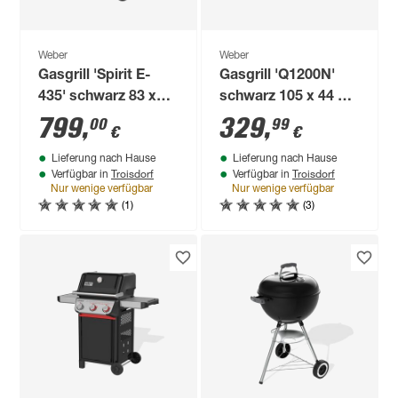
Weber
Weber
Gasgrill 'Spirit E-
Gasgrill 'Q1200N'
435' schwarz 83 x
schwarz 105 x 44 x
53,2 x 74,5 cm
38 cm
799
,
329
,
00
99
€
€
Lieferung nach Hause
Lieferung nach Hause
Troisdorf
Troisdorf
Verfügbar in
Verfügbar in
Nur wenige verfügbar
Nur wenige verfügbar
(1)
(3)