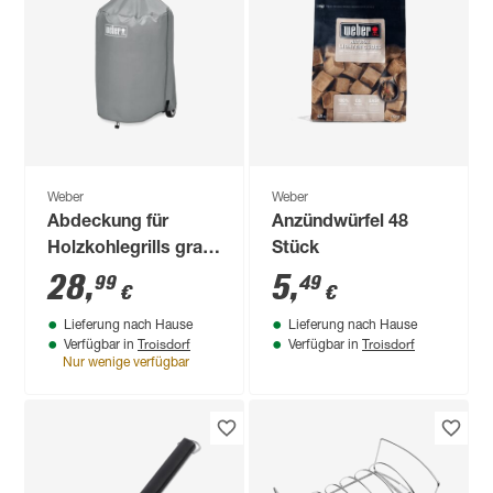
Weber
Weber
Abdeckung für
Anzündwürfel 48
Holzkohlegrills grau
Stück
Ø 47 cm
28
,
5
,
99
49
€
€
Lieferung nach Hause
Lieferung nach Hause
Troisdorf
Troisdorf
Verfügbar in
Verfügbar in
Nur wenige verfügbar