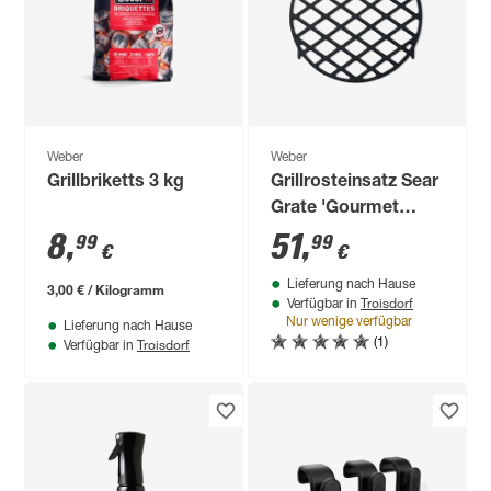
Weber
Weber
Grillbriketts 3 kg
Grillrosteinsatz Sear
Grate 'Gourmet
BBQ-System' Ø 30
8
,
51
,
99
99
€
€
cm schwarz
Lieferung nach Hause
3,00 € / Kilogramm
Troisdorf
Verfügbar in
Nur wenige verfügbar
Lieferung nach Hause
(1)
Troisdorf
Verfügbar in