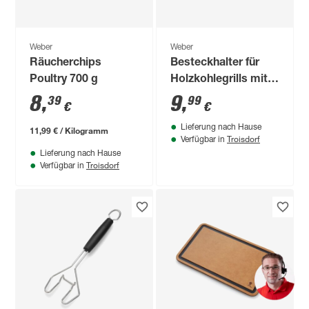
Weber
Weber
Räucherchips
Besteckhalter für
Poultry 700 g
Holzkohlegrills mit Ø
47 cm und 57 cm
8
,
9
,
39
99
€
€
Lieferung nach Hause
11,99 € / Kilogramm
Troisdorf
Verfügbar in
Lieferung nach Hause
Troisdorf
Verfügbar in