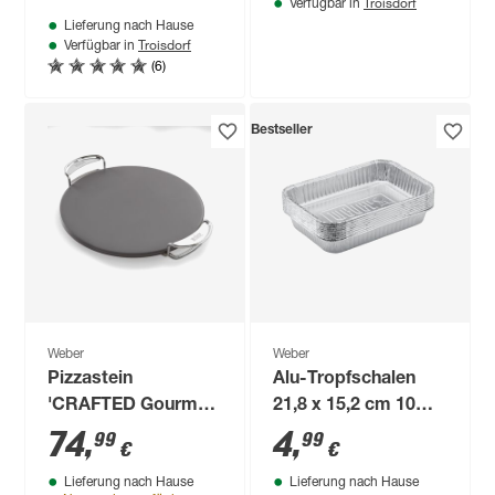
Troisdorf
Verfügbar in
Lieferung nach Hause
Troisdorf
Verfügbar in
(6)
Bestseller
Weber
Weber
Pizzastein
Alu-Tropfschalen
'CRAFTED Gourmet
21,8 x 15,2 cm 10
BBQ System'
Stück
74
,
4
,
99
99
€
€
Cordierit grau,
Lieferung nach Hause
Lieferung nach Hause
inklusive Tragestell