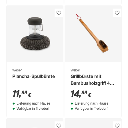
Weber
Weber
Plancha-Spülbürste
Grillbürste mit
Bambusholzgriff 46
cm
11
,
14
,
99
69
€
€
Lieferung nach Hause
Lieferung nach Hause
Troisdorf
Troisdorf
Verfügbar in
Verfügbar in