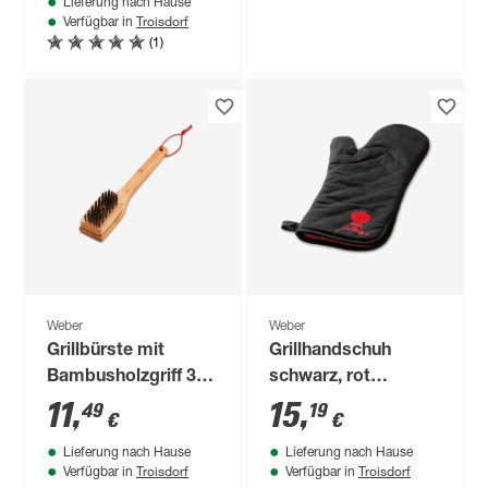
Lieferung nach Hause
Troisdorf
Verfügbar in
(1)
Weber
Weber
Grillbürste mit
Grillhandschuh
Bambusholzgriff 30
schwarz, rot
cm
Einheitsgröße
11
,
15
,
49
19
€
€
Lieferung nach Hause
Lieferung nach Hause
Troisdorf
Troisdorf
Verfügbar in
Verfügbar in