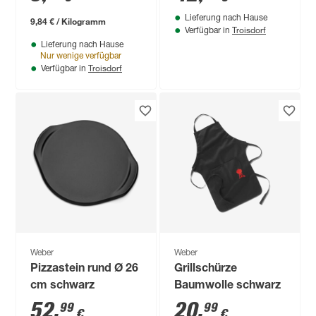
Lieferung nach Hause
9,84 € / Kilogramm
Troisdorf
Verfügbar in
Lieferung nach Hause
Nur wenige verfügbar
Troisdorf
Verfügbar in
Weber
Weber
Pizzastein rund Ø 26
Grillschürze
cm schwarz
Baumwolle schwarz
52
,
20
,
99
99
€
€