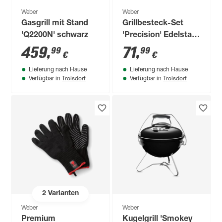
Weber
Weber
Gasgrill mit Stand
Grillbesteck-Set
'Q2200N' schwarz
'Precision' Edelstahl
3-teilig
459
,
71
,
99
99
€
€
Lieferung nach Hause
Lieferung nach Hause
Troisdorf
Troisdorf
Verfügbar in
Verfügbar in
2
Varianten
Weber
Weber
Premium
Kugelgrill 'Smokey