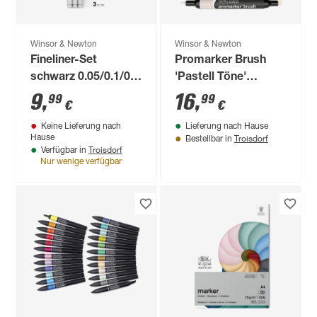
Winsor & Newton
Winsor & Newton
Fineliner-Set
Promarker Brush
schwarz 0.05/0.1/0.3
'Pastell Töne'
mm
mehrfarbig 6er-Set
9
,
16
,
99
99
€
€
Keine Lieferung nach
Lieferung nach Hause
Troisdorf
Hause
Bestellbar in
Troisdorf
Verfügbar in
Nur wenige verfügbar