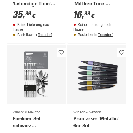
'Lebendige Töne'
'Mittlere Töne'
mehrfarbig 12+1-Set
mehrfarbig 6er-Set
35
,
16
,
99
99
€
€
Keine Lieferung nach
Keine Lieferung nach
Hause
Hause
Troisdorf
Troisdorf
Bestellbar in
Bestellbar in
Winsor & Newton
Winsor & Newton
Fineliner-Set
Promarker 'Metallic'
schwarz
6er-Set