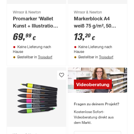
Winsor & Newton
Winsor & Newton
Promarker 'Wallet
Markerblock A4
Kunst + Illustration'
weiß 75 g/m², 50
24er-Set
Blatt
69
,
13
,
99
20
€
€
Keine Lieferung nach
Keine Lieferung nach
Hause
Hause
Troisdorf
Troisdorf
Bestellbar in
Bestellbar in
Videoberatung
Fragen zu deinem Projekt?
Kostenlose Sofort-
Videoberatung direkt aus
dem Markt.