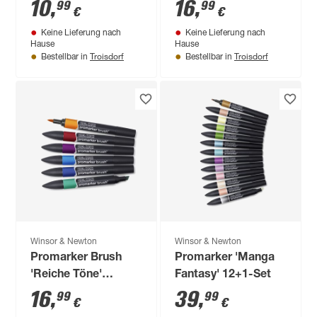
0.1/0.3/0.5/0.8/1.0
10
,
16
,
99
99
€
€
mm
Keine Lieferung nach
Keine Lieferung nach
Hause
Hause
Troisdorf
Troisdorf
Bestellbar in
Bestellbar in
Winsor & Newton
Winsor & Newton
Promarker Brush
Promarker 'Manga
'Reiche Töne'
Fantasy' 12+1-Set
mehrfarbig 6er-Set
16
,
39
,
99
99
€
€