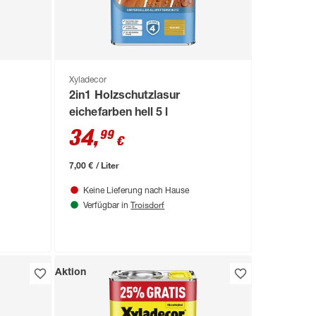
Xyladecor
2in1 Holzschutzlasur
eichefarben hell 5 l
34
,
99
€
7,00 € / Liter
Keine Lieferung nach Hause
Troisdorf
Verfügbar in
Aktion