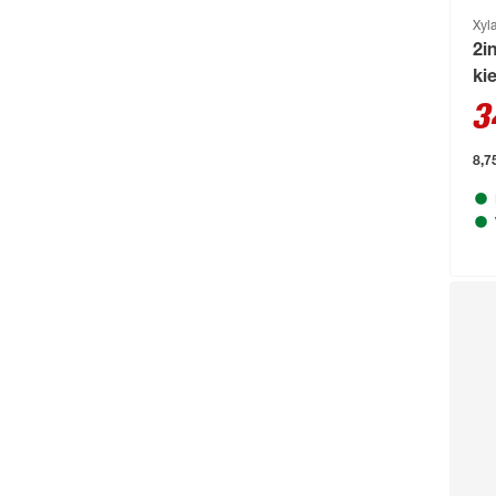
ALPINA_
(68)
Xyl
2i
andiamo
(242)
kie
andrewex
(229)
3
Angerer Freizeitmöbel
(136)
8,75
Animonda
(166)
Arnold
(52)
ARVES
(88)
Arvotec
(295)
Astor
(111)
Astra
(302)
Aurlane
(79)
B1
(711)
Baufan
(54)