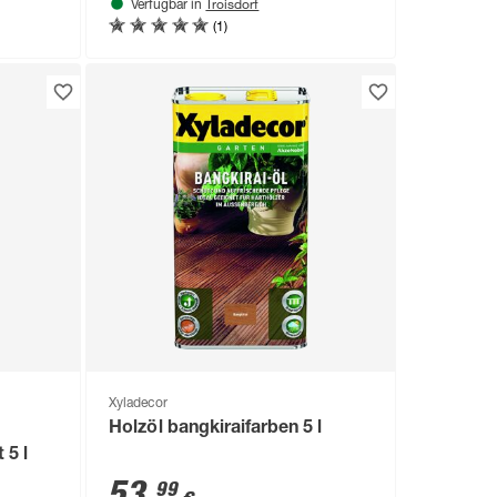
Troisdorf
Verfügbar in
(1)
Xyladecor
Holzöl bangkiraifarben 5 l
 5 l
53
,
99