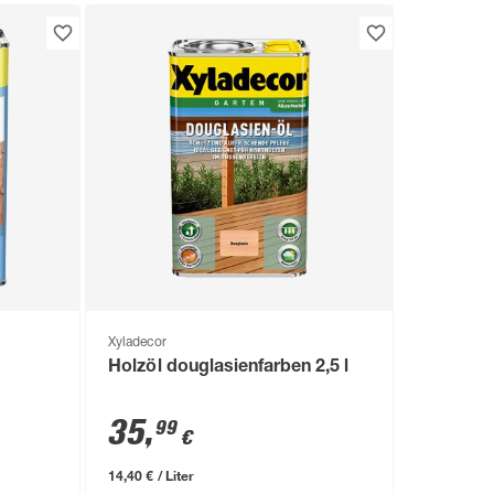
Xyladecor
Holzöl douglasienfarben 2,5 l
35
,
99
€
14,40 € / Liter