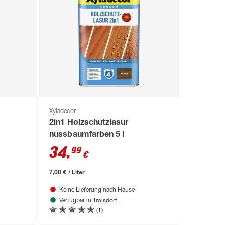
Xyladecor
2in1 Holzschutzlasur
nussbaumfarben 5 l
34
,
99
€
7,00 € / Liter
Keine Lieferung nach Hause
Troisdorf
Verfügbar in
(1)