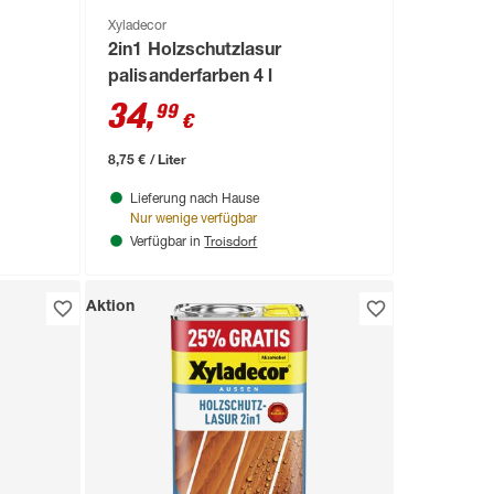
Xyladecor
2in1 Holzschutzlasur
palisanderfarben 4 l
34
,
99
€
8,75 € / Liter
Lieferung nach Hause
Nur wenige verfügbar
Troisdorf
Verfügbar in
Aktion