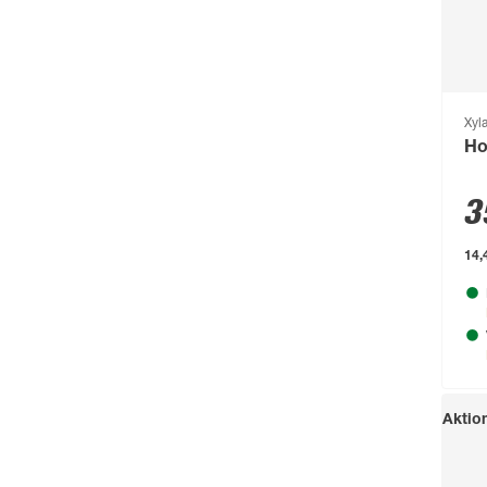
Beckers Betonzaun
(114)
Beeztees
(331)
bellavista®
(60)
Xyl
Ho
Beo
(329)
Bessey
(56)
3
Bestway
(236)
14,4
binderholz
(87)
Biohort
(1489)
blu
(95)
Boldt
(59)
Aktio
Bolsius
(72)
Bondex
(150)