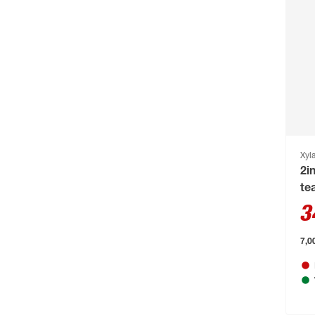
Bosch
(2217)
Bosch Petfood
(66)
Brabantia
(67)
BRAVO
(108)
Brennenstuhl
(151)
Breuer
(766)
Xyl
Brilliant
(211)
2i
Brilo
(214)
te
3
Briloner
(484)
Brügmann TraumGarten
(776)
7,00
Burg-Wächter
(343)
Busch-Jäger
(135)