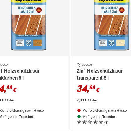
adecor
Xyladecor
n1 Holzschutzlasur
2in1 Holzschutzlasur
akfarben 5 l
transparent 5 l
4
,
34
,
99
99
€
€
 € / Liter
7,00 € / Liter
Keine Lieferung nach Hause
Keine Lieferung nach Hause
Troisdorf
Troisdorf
Verfügbar in
Verfügbar in
(3)