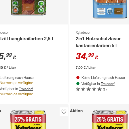
adecor
Xyladecor
lzöl bangkiraifarben 2,5 l
2in1 Holzschutzlasur
kastanienfarben 5 l
5
,
34
,
99
99
€
€
0 € / Liter
7,00 € / Liter
Lieferung nach Hause
Keine Lieferung nach Hause
Troisdorf
Nur wenige verfügbar
Verfügbar in
Troisdorf
(1)
Verfügbar in
Nur wenige verfügbar
n
Aktion