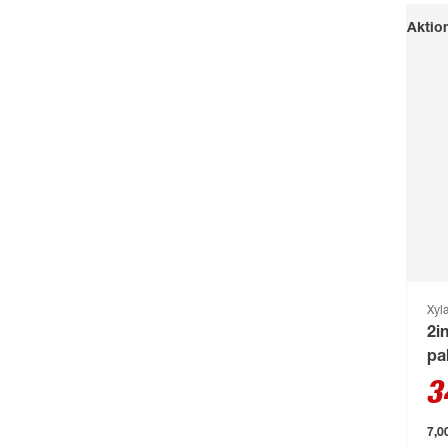
Buschbeck
(122)
Aktio
BÜMAG eG
(169)
Campingaz
(55)
Cartrend
(204)
Castrol
(77)
CFH
(63)
Chris Bergen
(172)
Classen
(1893)
Climaqua
(61)
Xyl
Clou
(202)
2i
pa
Compo
(231)
3
Conmetall
(92)
7,00
Connex
(211)