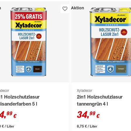
n
Aktion
adecor
Xyladecor
n1 Holzschutzlasur
2in1 Holzschutzlasur
lisanderfarben 5 l
tannengrün 4 l
4
,
34
,
99
99
€
€
 € / Liter
8,75 € / Liter