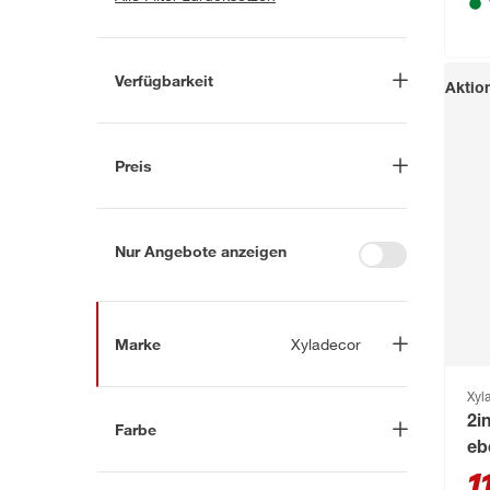
Verfügbarkeit
Aktio
Lieferung nach Hause
(10)
In Troisdorf verfügbar
(54)
Preis
Auf Wunsch in Troisdorf
bestellbar
(8)
-
€
Anderen Markt auswählen
Nur Angebote anzeigen
Marke
Xyladecor
Nach
Xyl
2i
Farbe
Marke suchen
eb
Beige
(7)
1
4rain
(81)