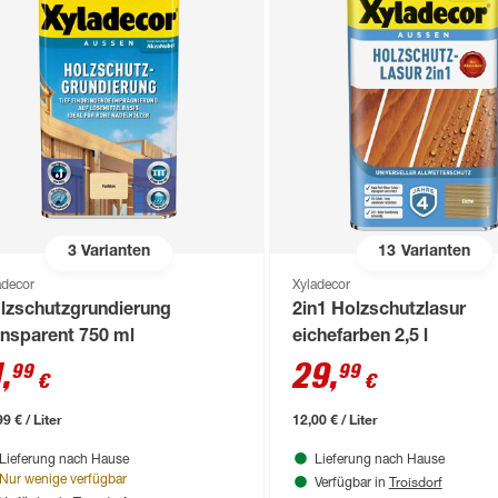
3
Varianten
13
Varianten
adecor
Xyladecor
lzschutzgrundierung
2in1 Holzschutzlasur
ansparent 750 ml
eichefarben 2,5 l
1
,
29
,
99
99
€
€
9 € / Liter
12,00 € / Liter
Lieferung nach Hause
Lieferung nach Hause
Troisdorf
Nur wenige verfügbar
Verfügbar in