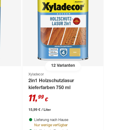
12
Varianten
Xyladecor
2in1 Holzschutzlasur
kieferfarben 750 ml
11
,
99
€
15,99 € / Liter
Lieferung nach Hause
Nur wenige verfügbar