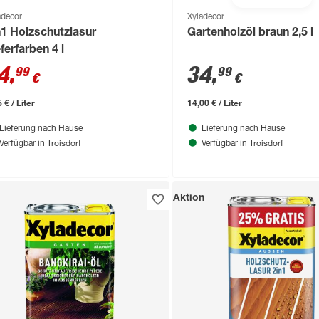
adecor
Xyladecor
n1 Holzschutzlasur
Gartenholzöl braun 2,5 l
ferfarben 4 l
4
,
34
,
99
99
€
€
 € / Liter
14,00 € / Liter
Lieferung nach Hause
Lieferung nach Hause
Troisdorf
Troisdorf
Verfügbar in
Verfügbar in
Aktion