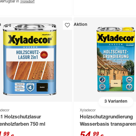
Troisdorf
Verfügbar in
n
Aktion
3
Varianten
adecor
Xyladecor
n1 Holzschutzlasur
Holzschutzgrundierung
enholzfarben 750 ml
Wasserbasis transparent
1
,
54
,
99
99