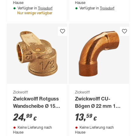
Hause
Hause
Troisdorf
Troisdorf
Verfügbar in
Verfügbar in
Nur wenige verfügbar
Zickwolff
Zickwolff
Zwickwolff Rotguss
Zwickwolff CU-
Wandscheibe Ø 15
Bögen Ø 22 mm 10
mm x 1/2" 10 Stück
Stück
24
,
13
,
99
59
€
€
Keine Lieferung nach
Keine Lieferung nach
Hause
Hause