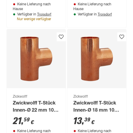
Keine Lieferung nach
Keine Lieferung nach
Hause
Hause
Troisdorf
Troisdorf
Verfügbar in
Verfügbar in
Nur wenige verfügbar
Zickwolff
Zickwolff
Zwickwolff T-Stück
Zwickwolff T-Stück
Innen-Ø 22 mm 10
Innen-Ø 18 mm 10
Stück
Stück
21
,
13
,
59
39
€
€
Keine Lieferung nach
Keine Lieferung nach