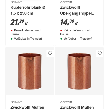
Zickwolff
Zickwolff
Kupferrohr blank Ø
Zwickwolff
1,5 x 250 cm
Übergangsnippel
Rotguss Ø 15 (1/2")
21
,
14
,
29
39
€
€
x 15 mm AG 10
Keine Lieferung nach
Keine Lieferung nach
Stück
Hause
Hause
Troisdorf
Troisdorf
Verfügbar in
Verfügbar in
Zickwolff
Zickwolff
Zwickwolff Muffen
Zwickwolff Muffen