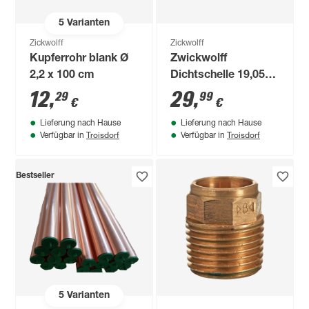
5
Varianten
Zickwolff
Zickwolff
Kupferrohr blank Ø
Zwickwolff
2,2 x 100 cm
Dichtschelle 19,05
mm (3/4")
12
,
29
,
29
99
€
€
Lieferung nach Hause
Lieferung nach Hause
Troisdorf
Troisdorf
Verfügbar in
Verfügbar in
Bestseller
5
Varianten