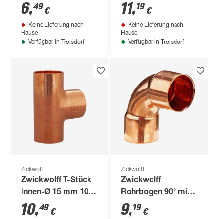
Stück
18 mm 10 Stück
6
,
11
,
49
19
€
€
Keine Lieferung nach
Keine Lieferung nach
Hause
Hause
Troisdorf
Troisdorf
Verfügbar in
Verfügbar in
Zickwolff
Zickwolff
Zwickwolff T-Stück
Zwickwolff
Innen-Ø 15 mm 10
Rohrbogen 90° mit
Stück
Endmuffen 10 Stück
10
,
9
,
49
19
€
€