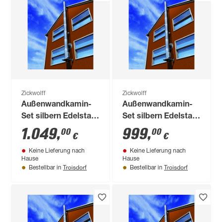
Zickwolff
Zickwolff
Außenwandkamin-
Außenwandkamin-
Set silbern Edelstahl
Set silbern Edelstahl
Ø 150 mm
Ø 130 mm
1.049
,
999
,
00
00
€
€
Keine Lieferung nach
Keine Lieferung nach
Hause
Hause
Troisdorf
Troisdorf
Bestellbar in
Bestellbar in