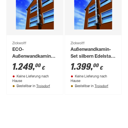
Zickwolff
Zickwolff
ECO-
Außenwandkamin-
Außenwandkamin-
Set silbern Edelstahl
Set silbern Edelstahl
Ø 150 mm
1.249
,
1.399
,
00
00
€
€
Ø 150 mm
Keine Lieferung nach
Keine Lieferung nach
Hause
Hause
Troisdorf
Troisdorf
Bestellbar in
Bestellbar in