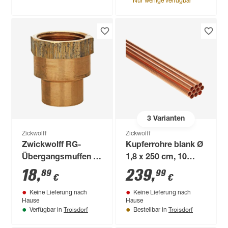
Nur wenige verfügbar
3
Varianten
Zickwolff
Zickwolff
Zwickwolff RG-
Kupferrohre blank Ø
Übergangsmuffen Ø
1,8 x 250 cm, 10
20,67 (1/2") x 15 mm
Stück
18
,
239
,
89
99
€
€
10 Stück
Keine Lieferung nach
Keine Lieferung nach
Hause
Hause
Troisdorf
Troisdorf
Verfügbar in
Bestellbar in