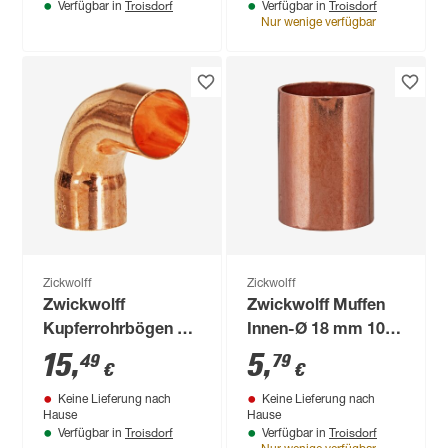
Troisdorf
Troisdorf
Verfügbar in
Verfügbar in
Nur wenige verfügbar
Zickwolff
Zickwolff
Zwickwolff
Zwickwolff Muffen
Kupferrohrbögen Ø
Innen-Ø 18 mm 10
22 mm 10 Stück
Stück
15
,
5
,
49
79
€
€
Keine Lieferung nach
Keine Lieferung nach
Hause
Hause
Troisdorf
Troisdorf
Verfügbar in
Verfügbar in