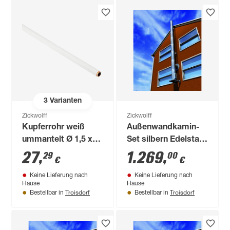
3
Varianten
Zickwolff
Zickwolff
Kupferrohr weiß
Außenwandkamin-
ummantelt Ø 1,5 x
Set silbern Edelstahl
250 cm
Ø 180 mm
27
,
1.269
,
29
00
€
€
Keine Lieferung nach
Keine Lieferung nach
Hause
Hause
Troisdorf
Troisdorf
Bestellbar in
Bestellbar in