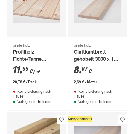
binderholz
binderholz
Profilholz
Glattkantbrett
Fichte/Tanne
gehobelt 3000 x 100
gehobelt 12,5 x 96 x
x 18 mm
11
,
8
,
99
07
€
€
/ m²
2500 mm
28,78 € / Pack
2,69 € / Meter
Keine Lieferung nach
Keine Lieferung nach
Hause
Hause
Troisdorf
Troisdorf
Verfügbar in
Verfügbar in
Mengenrabatt