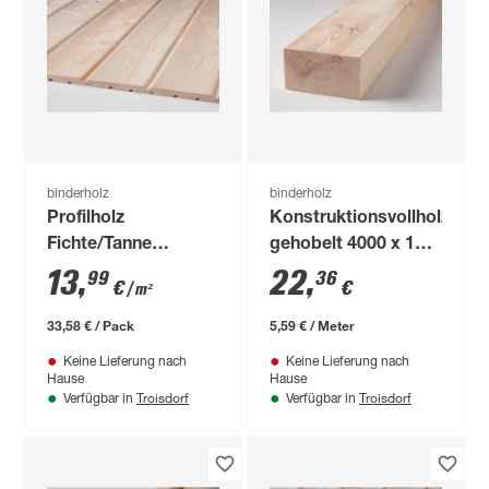
binderholz
binderholz
Profilholz
Konstruktionsvollholz
Fichte/Tanne
gehobelt 4000 x 100
gehobelt 12,5 x 96 x
x 60 mm
13
,
22
,
99
36
€
€
/ m²
2500 mm
33,58 € / Pack
5,59 € / Meter
Keine Lieferung nach
Keine Lieferung nach
Hause
Hause
Troisdorf
Troisdorf
Verfügbar in
Verfügbar in