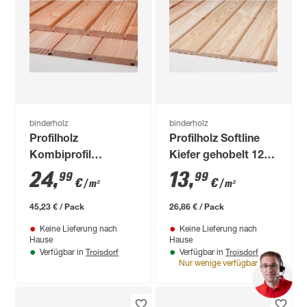
binderholz
binderholz
Profilholz
Profilholz Softline
Kombiprofil
Kiefer gehobelt 12,5
Douglasie gehobelt
x 96 x 2000 mm
24
,
13
,
99
99
€
€
/ m²
/ m²
19 x 121 x 3000 mm
A/B-Sortierung
45,23 € / Pack
26,86 € / Pack
Keine Lieferung nach
Keine Lieferung nach
Hause
Hause
Troisdorf
Troisdorf
Verfügbar in
Verfügbar in
Nur wenige verfügbar