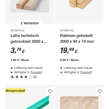
2
Varianten
binderholz
binderholz
Latte technisch
Rahmen gehobelt
getrocknet 2000 x
2000 x 94 x 74 mm
40 x 18 mm
3
,
19
,
78
98
€
€
1,89 € / Meter
9,99 € / Meter
Lieferung nach Hause
Lieferung nach Hause
Troisdorf
Troisdorf
Verfügbar in
Verfügbar in
(3)
Mengenrabatt