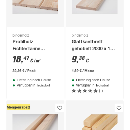
binderholz
binderholz
Profilholz
Glattkantbrett
Fichte/Tanne
gehobelt 2000 x 170
gehobelt 19 x 146 x
x 18 mm
18
,
9
,
47
38
€
€
/ m²
2000 mm
32,36 € / Pack
4,69 € / Meter
Lieferung nach Hause
Lieferung nach Hause
Troisdorf
Troisdorf
Verfügbar in
Verfügbar in
(1)
Mengenrabatt