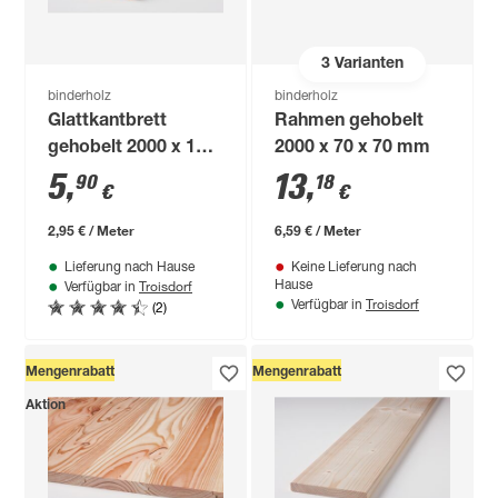
3
Varianten
binderholz
binderholz
Glattkantbrett
Rahmen gehobelt
gehobelt 2000 x 100
2000 x 70 x 70 mm
x 18 mm
5
,
13
,
90
18
€
€
2,95 € / Meter
6,59 € / Meter
Lieferung nach Hause
Keine Lieferung nach
Troisdorf
Hause
Verfügbar in
Troisdorf
(2)
Verfügbar in
Mengenrabatt
Mengenrabatt
Aktion