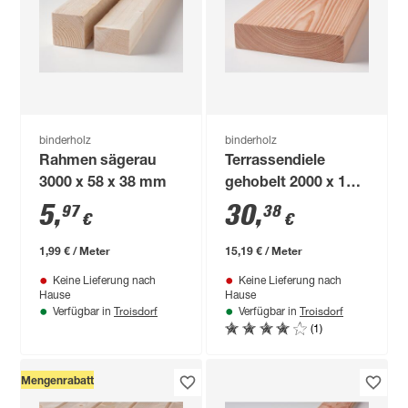
binderholz
binderholz
Rahmen sägerau
Terrassendiele
3000 x 58 x 38 mm
gehobelt 2000 x 190
x 35 mm
5
,
30
,
97
38
€
€
1,99 € / Meter
15,19 € / Meter
Keine Lieferung nach
Keine Lieferung nach
Hause
Hause
Troisdorf
Troisdorf
Verfügbar in
Verfügbar in
(1)
Mengenrabatt