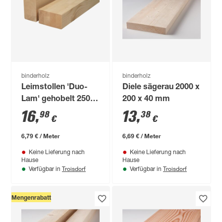
binderholz
binderholz
Leimstollen 'Duo-
Diele sägerau 2000 x
Lam' gehobelt 2500
200 x 40 mm
x 80 x 40 mm
16
,
13
,
98
38
€
€
6,79 € / Meter
6,69 € / Meter
Keine Lieferung nach
Keine Lieferung nach
Hause
Hause
Troisdorf
Troisdorf
Verfügbar in
Verfügbar in
Mengenrabatt