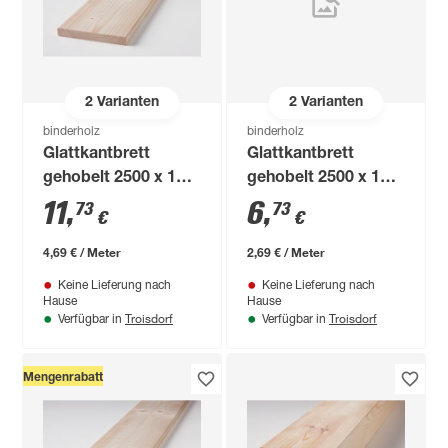
2
Varianten
2
Varianten
binderholz
binderholz
Glattkantbrett
Glattkantbrett
gehobelt 2500 x 170
gehobelt 2500 x 100
x 18 mm
x 18 mm
11
,
6
,
73
73
€
€
4,69 € / Meter
2,69 € / Meter
Keine Lieferung nach
Keine Lieferung nach
Hause
Hause
Troisdorf
Troisdorf
Verfügbar in
Verfügbar in
Mengenrabatt