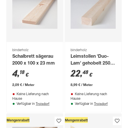
binderholz
binderholz
Schalbrett sägerau
Leimstollen 'Duo-
2000 x 100 x 23 mm
Lam' gehobelt 2500
x 80 x 80 mm
4
,
22
,
18
48
€
€
2,09 € / Meter
8,99 € / Meter
Keine Lieferung nach
Keine Lieferung nach
Hause
Hause
Troisdorf
Troisdorf
Verfügbar in
Verfügbar in
Mengenrabatt
Mengenrabatt