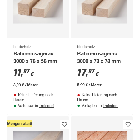
binderholz
binderholz
Rahmen sägerau
Rahmen sägerau
3000 x 78 x 58 mm
3000 x 78 x 78 mm
11
,
17
,
97
97
€
€
3,99 € / Meter
5,99 € / Meter
Keine Lieferung nach
Keine Lieferung nach
Hause
Hause
Troisdorf
Troisdorf
Verfügbar in
Verfügbar in
Mengenrabatt