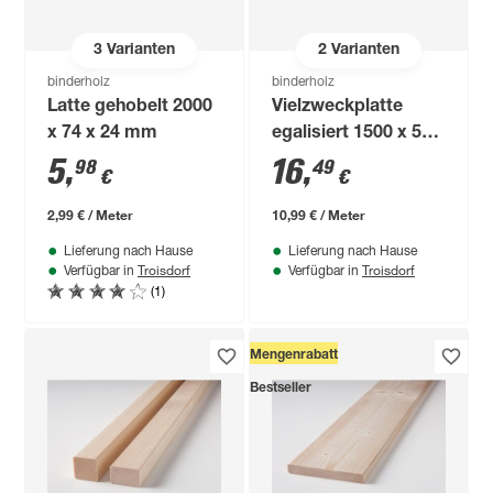
3
Varianten
2
Varianten
binderholz
binderholz
Latte gehobelt 2000
Vielzweckplatte
x 74 x 24 mm
egalisiert 1500 x 500
x 20 mm
5
,
16
,
98
49
€
€
2,99 € / Meter
10,99 € / Meter
Lieferung nach Hause
Lieferung nach Hause
Troisdorf
Troisdorf
Verfügbar in
Verfügbar in
(1)
Mengenrabatt
Bestseller