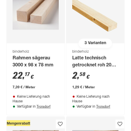
3
Varianten
binderholz
binderholz
Rahmen sägerau
Latte technisch
3000 x 98 x 78 mm
getrocknet roh 2000
x 36 x 17 mm
22
,
2
,
17
58
€
€
7,39 € / Meter
1,29 € / Meter
Keine Lieferung nach
Keine Lieferung nach
Hause
Hause
Troisdorf
Troisdorf
Verfügbar in
Verfügbar in
Mengenrabatt