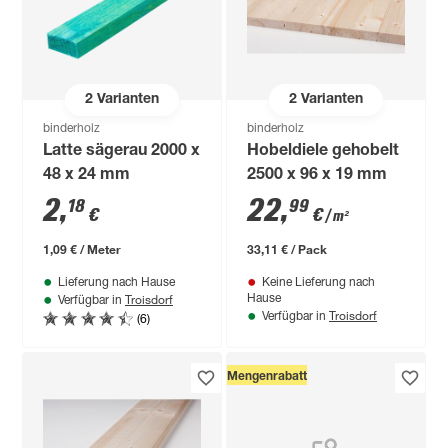
2
Varianten
2
Varianten
binderholz
binderholz
Latte sägerau 2000 x
Hobeldiele gehobelt
48 x 24 mm
2500 x 96 x 19 mm
2
,
22
,
18
99
€
€
/ m²
1,09 € / Meter
33,11 € / Pack
Lieferung nach Hause
Keine Lieferung nach
Troisdorf
Hause
Verfügbar in
Troisdorf
(6)
Verfügbar in
Mengenrabatt