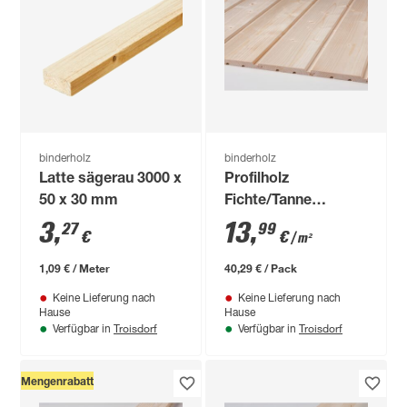
binderholz
binderholz
Latte sägerau 3000 x
Profilholz
50 x 30 mm
Fichte/Tanne
gehobelt 12,5 x 96 x
3
,
13
,
27
99
€
€
/ m²
3000 mm
1,09 € / Meter
40,29 € / Pack
Keine Lieferung nach
Keine Lieferung nach
Hause
Hause
Troisdorf
Troisdorf
Verfügbar in
Verfügbar in
Mengenrabatt