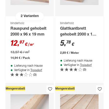
2
Varianten
binderholz
binderholz
Rauspund gehobelt
Glattkantbrett
2000 x 96 x 19 mm
gehobelt 2000 x 120
x 18 mm
12
,
5
,
97
78
€
€
/ m²
13,97 € / m²
2,89 € / Meter
14,94 € / Pack
Lieferung nach Hause
Troisdorf
Verfügbar in
Lieferung nach Hause
(3)
Troisdorf
Verfügbar in
(3)
Mengenrabatt
Mengenrabatt