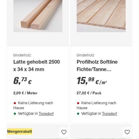
binderholz
binderholz
Latte gehobelt 2500
Profilholz Softline
x 34 x 34 mm
Fichte/Tanne
gehobelt 14 x 121 x
6
,
15
,
73
99
€
€
/ m²
2000 mm
2,69 € / Meter
27,02 € / Pack
Keine Lieferung nach
Keine Lieferung nach
Hause
Hause
Troisdorf
Troisdorf
Verfügbar in
Verfügbar in
Mengenrabatt