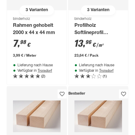
3
Varianten
3
Varianten
binderholz
binderholz
Rahmen gehobelt
Profilholz
2000 x 44 x 44 mm
Softlineprofil
Fichte/Tanne
7
,
13
,
98
96
€
€
/ m²
gehobelt 14 x 121 x
2000 mm B-
3,99 € / Meter
23,64 € / Pack
Sortierung
Lieferung nach Hause
Lieferung nach Hause
Troisdorf
Troisdorf
Verfügbar in
Verfügbar in
(2)
(1)
Bestseller