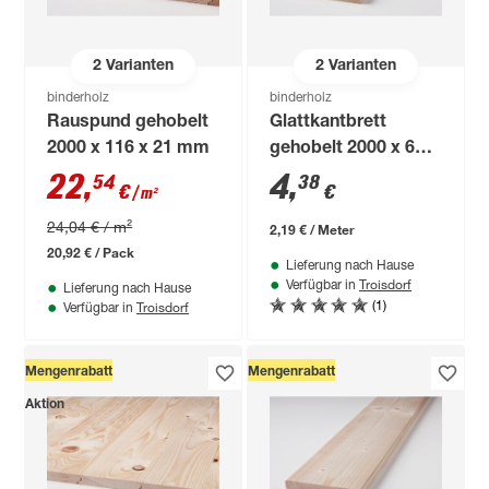
2
Varianten
2
Varianten
binderholz
binderholz
Rauspund gehobelt
Glattkantbrett
2000 x 116 x 21 mm
gehobelt 2000 x 60 x
18 mm
22
,
4
,
54
38
€
€
/ m²
24,04 € / m²
2,19 € / Meter
20,92 € / Pack
Lieferung nach Hause
Troisdorf
Verfügbar in
Lieferung nach Hause
(1)
Troisdorf
Verfügbar in
Mengenrabatt
Mengenrabatt
Aktion