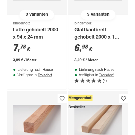
3
Varianten
3
Varianten
binderholz
binderholz
Latte gehobelt 2000
Glattkantbrett
x 94 x 24 mm
gehobelt 2000 x 140
x 18 mm
7
,
6
,
78
98
€
€
3,89 € / Meter
3,49 € / Meter
Lieferung nach Hause
Lieferung nach Hause
Troisdorf
Troisdorf
Verfügbar in
Verfügbar in
(4)
Mengenrabatt
Bestseller