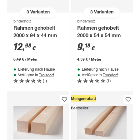
3
Varianten
3
Varianten
binderholz
binderholz
Rahmen gehobelt
Rahmen gehobelt
2000 x 94 x 44 mm
2000 x 54 x 54 mm
12
,
9
,
98
18
€
€
6,49 € / Meter
4,59 € / Meter
Lieferung nach Hause
Lieferung nach Hause
Troisdorf
Troisdorf
Verfügbar in
Verfügbar in
(1)
(1)
Mengenrabatt
Bestseller