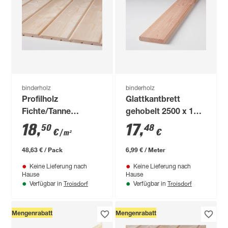
binderholz
binderholz
Profilholz
Glattkantbrett
Fichte/Tanne
gehobelt 2500 x 144
gehobelt 19 x 146 x
x 27 mm
18
,
17
,
50
48
€
€
/ m²
3000 mm
48,63 € / Pack
6,99 € / Meter
Keine Lieferung nach
Keine Lieferung nach
Hause
Hause
Troisdorf
Troisdorf
Verfügbar in
Verfügbar in
Mengenrabatt
Mengenrabatt