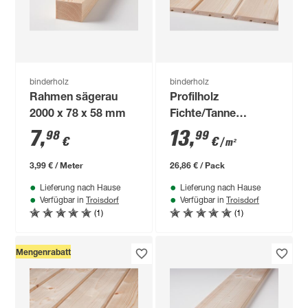
binderholz
binderholz
Rahmen sägerau
Profilholz
2000 x 78 x 58 mm
Fichte/Tanne
gehobelt 12,5 x 96 x
7
,
13
,
98
99
€
€
/ m²
2000 mm
3,99 € / Meter
26,86 € / Pack
Lieferung nach Hause
Lieferung nach Hause
Troisdorf
Troisdorf
Verfügbar in
Verfügbar in
(1)
(1)
Mengenrabatt