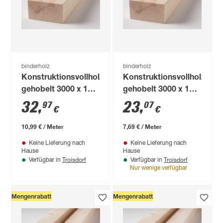
binderholz
binderholz
Konstruktionsvollholz
Konstruktionsvollholz
gehobelt 3000 x 140
gehobelt 3000 x 100
x 80 mm
x 80 mm
32
,
23
,
97
07
€
€
10,99 € / Meter
7,69 € / Meter
Keine Lieferung nach
Keine Lieferung nach
Hause
Hause
Troisdorf
Troisdorf
Verfügbar in
Verfügbar in
Nur wenige verfügbar
Mengenrabatt
Mengenrabatt