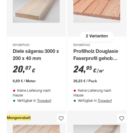
2
Varianten
binderholz
binderholz
Diele sägerau 3000 x
Profilholz Douglasie
200 x 40 mm
Faserprofil gehobelt
19 x 121 x 2000 mm
20
,
24
,
07
95
€
€
/ m²
6,69 € / Meter
36,23 € / Pack
Keine Lieferung nach
Keine Lieferung nach
Hause
Hause
Troisdorf
Troisdorf
Verfügbar in
Verfügbar in
Mengenrabatt