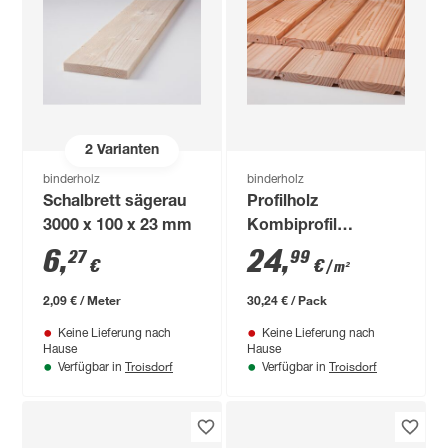
2
Varianten
binderholz
binderholz
Schalbrett sägerau
Profilholz
3000 x 100 x 23 mm
Kombiprofil
Douglasie gehobelt
6
,
24
,
27
99
€
€
/ m²
19 x 121 x 2000 mm
A/B-Sortierung
2,09 € / Meter
30,24 € / Pack
Keine Lieferung nach
Keine Lieferung nach
Hause
Hause
Troisdorf
Troisdorf
Verfügbar in
Verfügbar in