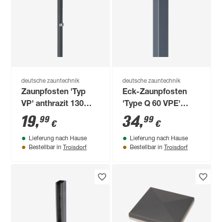
deutsche zauntechnik
deutsche zauntechnik
Zaunpfosten 'Typ
Eck-Zaunpfosten
VP' anthrazit 130
'Type Q 60 VPE'
cm, für
anthrazit 150 cm, für
19
,
34
,
99
99
€
€
Zaunelemente bis 83
Zaunhöhe bis 103
Lieferung nach Hause
Lieferung nach Hause
cm Höhe
cm
Troisdorf
Troisdorf
Bestellbar in
Bestellbar in