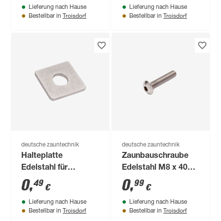
Lieferung nach Hause
Lieferung nach Hause
Troisdorf
Troisdorf
Bestellbar in
Bestellbar in
deutsche zauntechnik
deutsche zauntechnik
Halteplatte
Zaunbauschraube
Edelstahl für
Edelstahl M8 x 40
Gitterzaunklemme 3
mm
0
,
0
,
49
99
€
€
x 3 cm
Lieferung nach Hause
Lieferung nach Hause
Troisdorf
Troisdorf
Bestellbar in
Bestellbar in