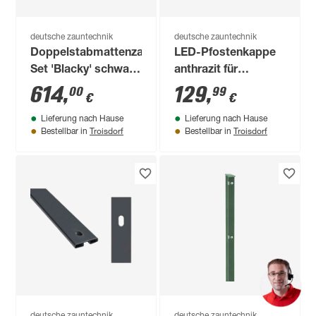
deutsche zauntechnik
deutsche zauntechnik
Doppelstabmattenzaun-
LED-Pfostenkappe
Set 'Blacky' schwarz
anthrazit für
2000 x 100 cm
Torpfosten 12 x 12
614
,
129
,
00
99
€
€
cm
Lieferung nach Hause
Lieferung nach Hause
Troisdorf
Troisdorf
Bestellbar in
Bestellbar in