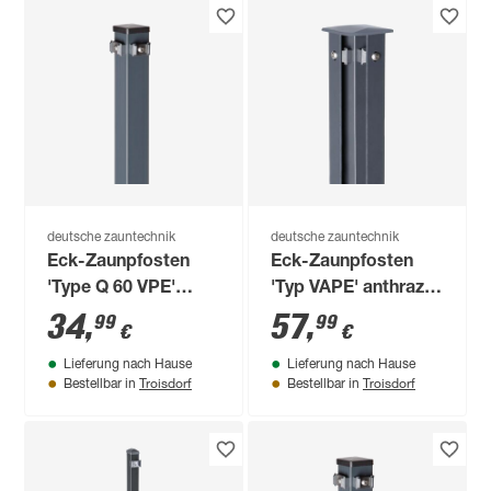
deutsche zauntechnik
deutsche zauntechnik
Eck-Zaunpfosten
Eck-Zaunpfosten
'Type Q 60 VPE'
'Typ VAPE' anthrazit
anthrazit 130 cm, für
170 cm, für
34
,
57
,
99
99
€
€
Zaunhöhe bis 83 cm
Doppelstabmattenzaun
Lieferung nach Hause
Lieferung nach Hause
bis 123 cm Höhe
Troisdorf
Troisdorf
Bestellbar in
Bestellbar in