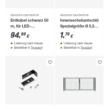
deutsche zauntechnik
deutsche zauntechnik
Erdkabel schwarz 50
Innensechskantschlüssel
m, für LED-
Spezialgröße Ø 5,5
Zaunbeleuchtung
mm
94
,
1
,
99
79
€
€
Lieferung nach Hause
Lieferung nach Hause
Troisdorf
Troisdorf
Bestellbar in
Bestellbar in