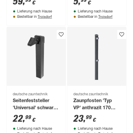
59
,
5
,
99
99
€
€
Zaunhöhe bis 120
Lieferung nach Hause
Lieferung nach Hause
cm
Troisdorf
Troisdorf
Bestellbar in
Bestellbar in
deutsche zauntechnik
deutsche zauntechnik
Seitenfeststeller
Zaunpfosten 'Typ
'Universal' schwarz
VP' anthrazit 170
für Gartentor
cm, für
22
,
23
,
99
99
€
€
Zaunelemente bis
Lieferung nach Hause
Lieferung nach Hause
123 cm Höhe