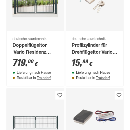
deutsche zauntechnik
deutsche zauntechnik
Doppelflügeltor
Profilzylinder für
'Vario Residenz
Drehflügeltor Vario
klassik Rimini'
light/compact/plus
719
,
15
,
00
99
€
€
anthrazitgrau 202 x
mit 2 Schlüsseln
Lieferung nach Hause
Lieferung nach Hause
91 cm
Troisdorf
Troisdorf
Bestellbar in
Bestellbar in