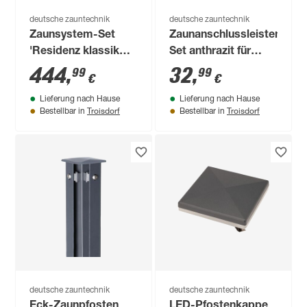
deutsche zauntechnik
deutsche zauntechnik
Zaunsystem-Set
Zaunanschlussleisten-
'Residenz klassik
Set anthrazit für
Turin' anthrazitgrau
Pfosten Typ A, 103
444
,
32
,
99
99
€
€
600 x 100 cm
cm
Lieferung nach Hause
Lieferung nach Hause
Troisdorf
Troisdorf
Bestellbar in
Bestellbar in
deutsche zauntechnik
deutsche zauntechnik
Eck-Zaunpfosten
LED-Pfostenkappe