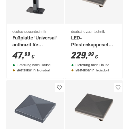
deutsche zauntechnik
deutsche zauntechnik
Fußplatte 'Universal'
LED-
anthrazit für
Pfostenkappeset
Zaunpfosten Typ
anthrazit für
47
,
229
,
99
99
€
€
U/PM/A/X 60 x 40
Torpfosten 10 x 10
Lieferung nach Hause
Lieferung nach Hause
mm
cm 2 Stück
Troisdorf
Troisdorf
Bestellbar in
Bestellbar in