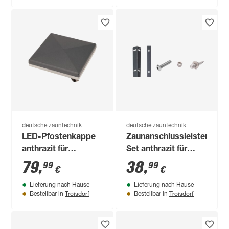
deutsche zauntechnik
deutsche zauntechnik
LED-Pfostenkappe
Zaunanschlussleisten-
anthrazit für
Set anthrazit für
Zaunpfosten 6 x 6
Pfosten Typ A, 123
79
,
38
,
99
99
€
€
cm
cm
Lieferung nach Hause
Lieferung nach Hause
Troisdorf
Troisdorf
Bestellbar in
Bestellbar in