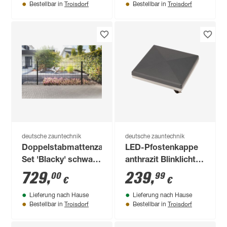
Troisdorf
Troisdorf
Bestellbar in
Bestellbar in
deutsche zauntechnik
deutsche zauntechnik
Doppelstabmattenzaun-
LED-Pfostenkappe
Set 'Blacky' schwarz
anthrazit Blinklicht
2400 x 100 cm
für Torpfosten 15 x
729
,
239
,
00
99
€
€
15 cm
Lieferung nach Hause
Lieferung nach Hause
Troisdorf
Troisdorf
Bestellbar in
Bestellbar in