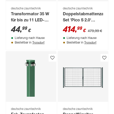
deutsche zauntechnik
deutsche zauntechnik
Transformator 35 W
Doppelstabmattenzaun-
für bis zu 11 LED-
Set 'Pico S 2.0'
Pfostenkappen
anthrazit 1200 x 120
44
,
414
,
99
99
€
€
479,99 €
cm
Lieferung nach Hause
Lieferung nach Hause
Troisdorf
Troisdorf
Bestellbar in
Bestellbar in
deutsche zauntechnik
deutsche zauntechnik