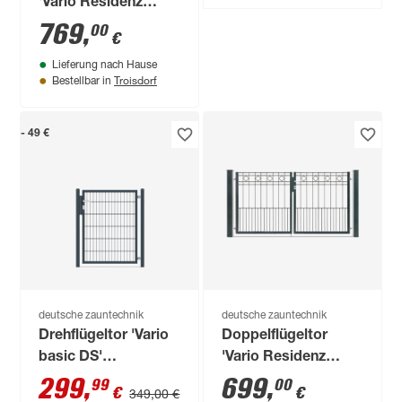
'Vario Residenz
klassik Rimini'
769
,
00
€
anthrazitgrau 202 x
Lieferung nach Hause
110 cm
Troisdorf
Bestellbar in
- 49 €
deutsche zauntechnik
deutsche zauntechnik
Drehflügeltor 'Vario
Doppelflügeltor
basic DS'
'Vario Residenz
anthrazitgrau 100 x
klassik Turin'
299
,
699
,
99
00
€
€
349,00 €
120 cm
anthrazitgrau 202 x