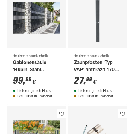
deutsche zauntechnik
deutsche zauntechnik
Gabionensäule
Zaunpfosten 'Typ
'Rubin' Stahl
VAP' anthrazit 170
feuerverzinkt 120 x
cm, für
99
,
27
,
99
99
€
€
27 x 27 cm
Doppelstabmattenzaun
Lieferung nach Hause
Lieferung nach Hause
bis 123 cm Höhe
Troisdorf
Troisdorf
Bestellbar in
Bestellbar in