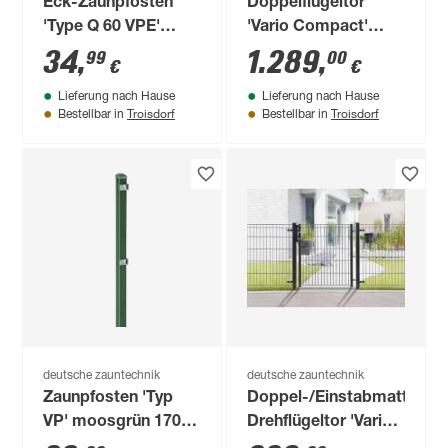
Eck-Zaunpfosten
Doppelflügeltor
'Type Q 60 VPE'
'Vario Compact'
moosgrün 150 cm,
anthrazit 360 x 180
34
,
1.289
,
99
00
€
€
für Zaunhöhe bis 103
cm
Lieferung nach Hause
Lieferung nach Hause
cm
Troisdorf
Troisdorf
Bestellbar in
Bestellbar in
deutsche zauntechnik
deutsche zauntechnik
Zaunpfosten 'Typ
Doppel-/Einstabmatten-
VP' moosgrün 170
Drehflügeltor 'Vario
cm, für
light Michl'