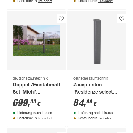
Troisdorf
Troisdorf
Bestellbar in
Bestellbar in
deutsche zauntechnik
deutsche zauntechnik
Doppel-/Einstabmatten-
Zaunpfosten
Set 'Michl'
'Residenze select+'
anthrazitgrau 2200 x
anthrazit 198 cm für
699
,
84
,
00
99
€
€
120 cm
Zaunhöhe 150/180
Lieferung nach Hause
Lieferung nach Hause
cm,
Troisdorf
Troisdorf
Bestellbar in
Bestellbar in
Pfostenverlängerung
80 cm