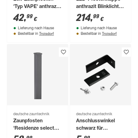
'Typ VAPE' anthrazit
anthrazit Blinklicht
130 cm, für
für Torpfosten 12 x
42
,
214
,
99
99
€
€
Doppelstabmattenzaun
12 cm
Lieferung nach Hause
Lieferung nach Hause
bis 83 cm Höhe
Troisdorf
Troisdorf
Bestellbar in
Bestellbar in
deutsche zauntechnik
deutsche zauntechnik
Zaunpfosten
Anschlusswinkel
'Residenze select+'
schwarz für
anthrazit 180 cm für
Doppelstabmattenzaun