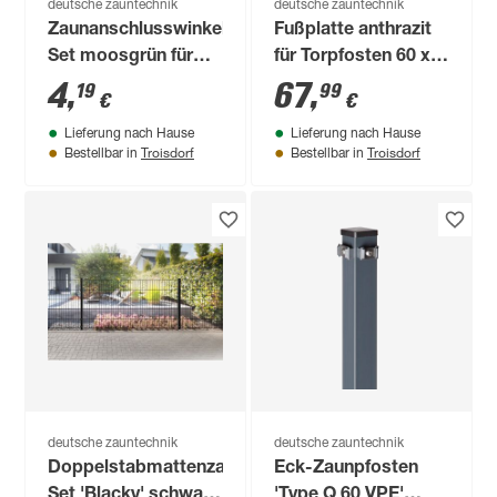
deutsche zauntechnik
deutsche zauntechnik
Zaunanschlusswinkel-
Fußplatte anthrazit
Set moosgrün für
für Torpfosten 60 x
Gartentorpfosten
60 mm
4
,
67
,
19
99
€
€
Vario
Lieferung nach Hause
Lieferung nach Hause
Troisdorf
Troisdorf
Bestellbar in
Bestellbar in
deutsche zauntechnik
deutsche zauntechnik
Doppelstabmattenzaun-
Eck-Zaunpfosten
Set 'Blacky' schwarz
'Type Q 60 VPE'