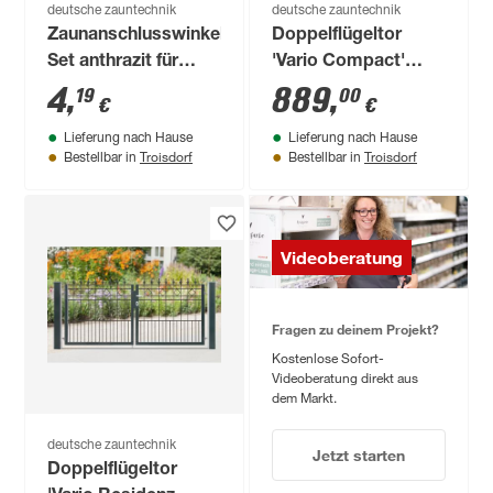
deutsche zauntechnik
deutsche zauntechnik
Zaunanschlusswinkel-
Doppelflügeltor
Set anthrazit für
'Vario Compact'
Gartentorpfosten
anthrazit 300 x 120
4
,
889
,
19
00
€
€
Vario
cm
Lieferung nach Hause
Lieferung nach Hause
Troisdorf
Troisdorf
Bestellbar in
Bestellbar in
Videoberatung
Fragen zu deinem Projekt?
Kostenlose Sofort-
Videoberatung direkt aus
dem Markt.
deutsche zauntechnik
Jetzt starten
Doppelflügeltor