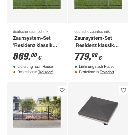
deutsche zauntechnik
deutsche zauntechnik
Zaunsystem-Set
Zaunsystem-Set
'Residenz klassik
'Residenz klassik
Rimini' anthrazit
Rimini' anthrazit
869
,
779
,
00
00
€
€
1200 x 90 cm
1000 x 110 cm
Lieferung nach Hause
Lieferung nach Hause
Troisdorf
Troisdorf
Bestellbar in
Bestellbar in