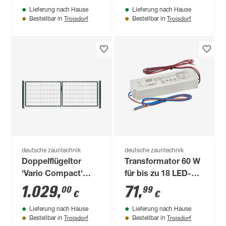
Lieferung nach Hause
Lieferung nach Hause
101 cm
Troisdorf
Troisdorf
Bestellbar in
Bestellbar in
deutsche zauntechnik
deutsche zauntechnik
Doppelflügeltor
Transformator 60 W
'Vario Compact'
für bis zu 18 LED-
anthrazit 360 x 120
Pfostenkappen
1.029
,
71
,
00
99
€
€
cm
Lieferung nach Hause
Lieferung nach Hause
Troisdorf
Troisdorf
Bestellbar in
Bestellbar in