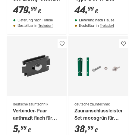
1400 x 100 cm
anthrazit 170 cm, für
479
,
44
,
99
99
€
€
Zaunhöhe bis 123
Lieferung nach Hause
Lieferung nach Hause
cm
Troisdorf
Troisdorf
Bestellbar in
Bestellbar in
deutsche zauntechnik
deutsche zauntechnik
Verbinder-Paar
Zaunanschlussleisten-
anthrazit flach für
Set moosgrün für
Doppelstabmatten
Pfosten Typ A, 123
5
,
38
,
99
99
€
€
cm