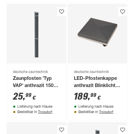
deutsche zauntechnik
deutsche zauntechnik
Zaunpfosten 'Typ
LED-Pfostenkappe
VAP' anthrazit 150
anthrazit Blinklicht
cm für
für Torpfosten 10 x
25
,
189
,
99
99
€
€
Doppelstabmattenzaun
10 cm
Lieferung nach Hause
Lieferung nach Hause
bis 103 cm Höhe
Troisdorf
Troisdorf
Bestellbar in
Bestellbar in