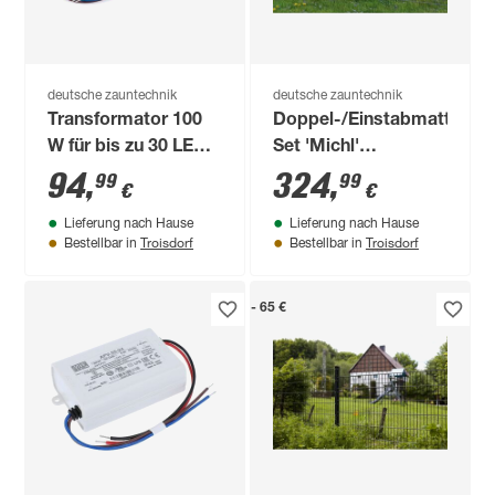
deutsche zauntechnik
deutsche zauntechnik
Transformator 100
Doppel-/Einstabmatten-
W für bis zu 30 LED-
Set 'Michl'
Pfostenkappen
anthrazitgrau 1000 x
94
,
324
,
99
99
€
€
100 cm
Lieferung nach Hause
Lieferung nach Hause
Troisdorf
Troisdorf
Bestellbar in
Bestellbar in
- 65 €