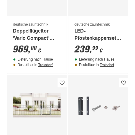
deutsche zauntechnik
deutsche zauntechnik
Doppelflügeltor
LED-
'Vario Compact'
Pfostenkappenset
anthrazit 360 x 100
für Zaunpfosten
969
,
239
,
00
99
€
€
cm
inklusive Trafo
Lieferung nach Hause
Lieferung nach Hause
anthrazit 6 x 4 cm 3
Troisdorf
Troisdorf
Bestellbar in
Bestellbar in
Stück