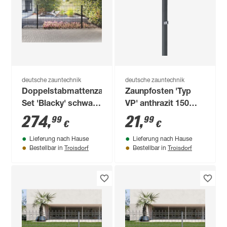
deutsche zauntechnik
deutsche zauntechnik
Doppelstabmattenzaun-
Zaunpfosten 'Typ
Set 'Blacky' schwarz
VP' anthrazit 150
800 x 100 cm
cm, für
274
,
21
,
99
99
€
€
Zaunelemente bis
Lieferung nach Hause
Lieferung nach Hause
103 cm Höhe
Troisdorf
Troisdorf
Bestellbar in
Bestellbar in