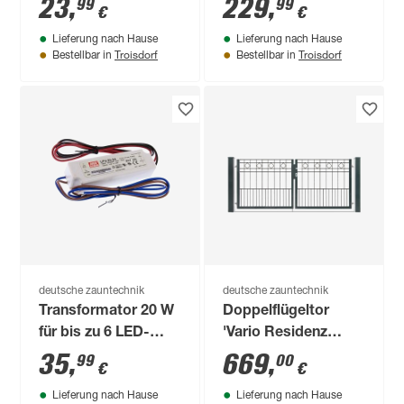
23
,
229
,
99
99
€
€
Zaunelemente bis
anthrazitgrau 96 x
Lieferung nach Hause
Lieferung nach Hause
123 cm Höhe
103 cm
Troisdorf
Troisdorf
Bestellbar in
Bestellbar in
deutsche zauntechnik
deutsche zauntechnik
Transformator 20 W
Doppelflügeltor
für bis zu 6 LED-
'Vario Residenz
Pfostenkappen
klassik Turin'
35
,
669
,
99
00
€
€
anthrazitgrau 202 x
Lieferung nach Hause
Lieferung nach Hause
81 cm