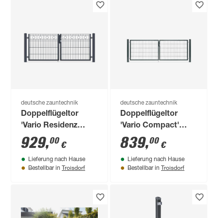
deutsche zauntechnik
deutsche zauntechnik
Doppelflügeltor
Doppelflügeltor
'Vario Residenz
'Vario Compact'
Barcelona'
anthrazit 300 x 100
929
,
839
,
00
00
€
€
anthrazitgrau 202 x
cm
Lieferung nach Hause
Lieferung nach Hause
80 cm
Troisdorf
Troisdorf
Bestellbar in
Bestellbar in