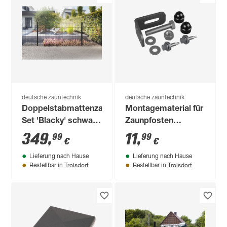
deutsche zauntechnik
deutsche zauntechnik
Doppelstabmattenzaun-
Montagematerial für
Set 'Blacky' schwarz
Zaunpfosten
1000 x 100 cm
Residenz select+
349
,
11
,
99
99
€
€
Lieferung nach Hause
Lieferung nach Hause
Troisdorf
Troisdorf
Bestellbar in
Bestellbar in