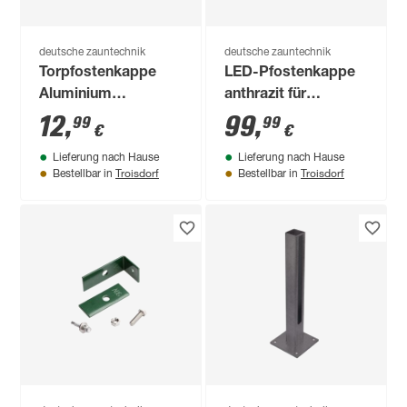
deutsche zauntechnik
deutsche zauntechnik
Torpfostenkappe
LED-Pfostenkappe
Aluminium
anthrazit für
anthrazitgrau 80 x 80
Torpfosten 8 x 8 cm
12
,
99
,
99
99
€
€
mm
Lieferung nach Hause
Lieferung nach Hause
Troisdorf
Troisdorf
Bestellbar in
Bestellbar in