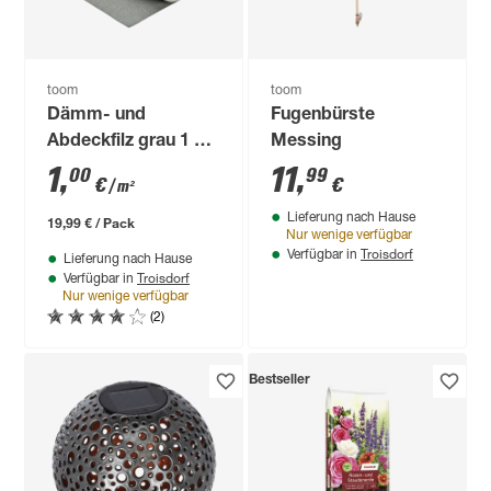
toom
toom
Dämm- und
Fugenbürste
Abdeckfilz grau 1 x
Messing
20 m
1
,
11
,
00
99
€
€
/ m²
Lieferung nach Hause
19,99 € / Pack
Nur wenige verfügbar
Troisdorf
Verfügbar in
Lieferung nach Hause
Troisdorf
Verfügbar in
Nur wenige verfügbar
(2)
Bestseller