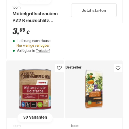
toom
Jetzt starten
Möbelgriffschrauben
PZ2 Kreuzschlitz
Stahl M4 x 20 mm 12
3
,
09
€
Stück
Lieferung nach Hause
Nur wenige verfügbar
Troisdorf
Verfügbar in
Bestseller
30
Varianten
toom
toom