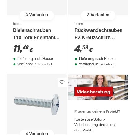
3
Varianten
3
Varianten
toom
toom
Dielenschrauben
Rückwandschrauben
T10 Torx Edelstahl
PZ Kreuzschlitz
3,2 x 50 mm 100
Stahl 4,0 x 20 mm 30
11
,
4
,
49
69
€
€
Stück
Stück
Lieferung nach Hause
Lieferung nach Hause
Troisdorf
Troisdorf
Verfügbar in
Verfügbar in
Videoberatung
Fragen zu deinem Projekt?
Kostenlose Sofort-
Videoberatung direkt aus
dem Markt.
4
Varianten