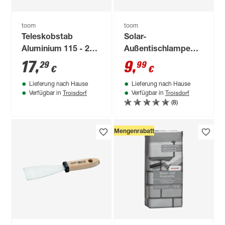
toom
toom
Teleskobstab
Solar-
Aluminium 115 - 200
Außentischlampe
cm
neutralweiß IP 44 Ø
17
,
9
,
29
99
€
€
27 x 11 cm
Lieferung nach Hause
Lieferung nach Hause
Troisdorf
Troisdorf
Verfügbar in
Verfügbar in
(8)
Mengenrabatt