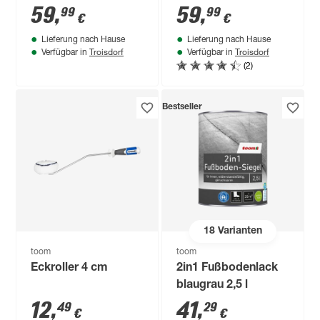
weiß Holzkern
59
,
59
,
99
99
€
€
Lieferung nach Hause
Lieferung nach Hause
Troisdorf
Troisdorf
Verfügbar in
Verfügbar in
(2)
Bestseller
18
Varianten
toom
toom
Eckroller 4 cm
2in1 Fußbodenlack
blaugrau 2,5 l
12
,
41
,
49
29
€
€