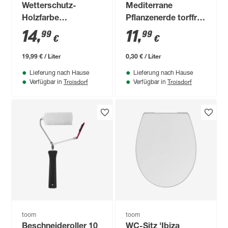
Wetterschutz-
Mediterrane
Holzfarbe
Pflanzenerde torffrei
'Schwedenrot' rot
40 l
14
,
11
,
99
99
€
€
750 ml
19,99 € / Liter
0,30 € / Liter
Lieferung nach Hause
Lieferung nach Hause
Troisdorf
Troisdorf
Verfügbar in
Verfügbar in
toom
toom
Beschneideroller 10
WC-Sitz 'Ibiza