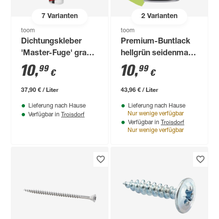
7
Varianten
2
Varianten
toom
toom
Dichtungskleber
Premium-Buntlack
'Master-Fuge' grau
hellgrün seidenmatt
290 ml
250 ml
10
,
10
,
99
99
€
€
37,90 € / Liter
43,96 € / Liter
Lieferung nach Hause
Lieferung nach Hause
Troisdorf
Nur wenige verfügbar
Verfügbar in
Troisdorf
Verfügbar in
Nur wenige verfügbar