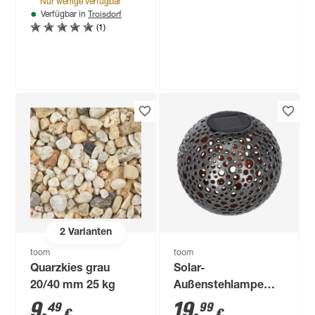
Nur wenige verfügbar
Troisdorf
Verfügbar in
(1)
toom
LED-Leuchtmittelset
Tropfen klar E27 40
W 470 lm warmweiß
6
,
99
€
3 Stück
2
Varianten
toom
toom
Quarzkies grau
Solar-
20/40 mm 25 kg
Außenstehlampe
warmweiß IP 44 Ø
9
,
19
,
49
99
€
€