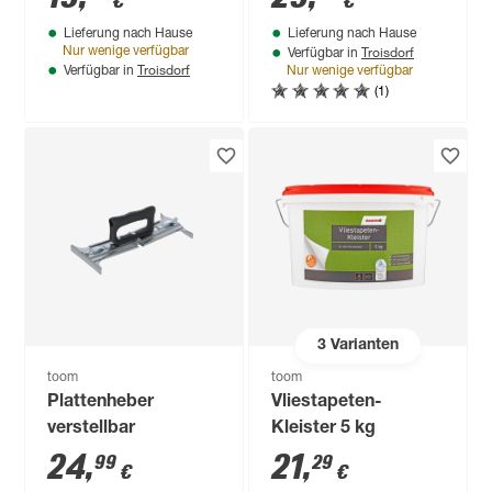
€
€
Lieferung nach Hause
Lieferung nach Hause
Troisdorf
Nur wenige verfügbar
Verfügbar in
Troisdorf
Verfügbar in
Nur wenige verfügbar
(1)
3
Varianten
toom
toom
Plattenheber
Vliestapeten-
verstellbar
Kleister 5 kg
24
,
21
,
99
29
€
€