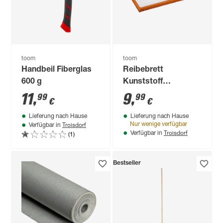
toom
toom
Handbeil Fiberglas
Reibebrett
600 g
Kunststoff
Schwammgummi-
11
,
9
,
99
99
€
€
Belag 280 x 140 mm
Lieferung nach Hause
Lieferung nach Hause
Troisdorf
Nur wenige verfügbar
Verfügbar in
Troisdorf
(1)
Verfügbar in
Bestseller