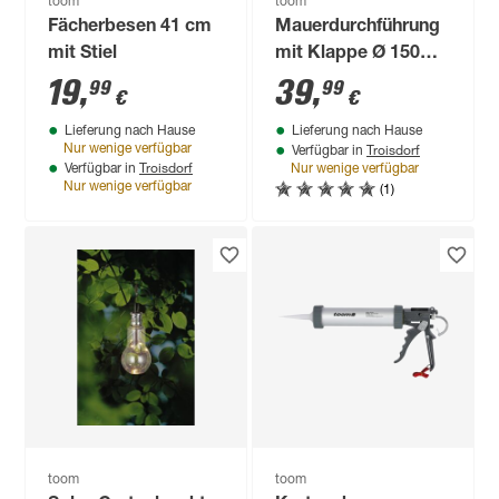
toom
toom
Fächerbesen 41 cm
Mauerdurchführung
mit Stiel
mit Klappe Ø 150
mm
19
,
39
,
99
99
€
€
Lieferung nach Hause
Lieferung nach Hause
Troisdorf
Nur wenige verfügbar
Verfügbar in
Troisdorf
Verfügbar in
Nur wenige verfügbar
(1)
Nur wenige verfügbar
toom
toom