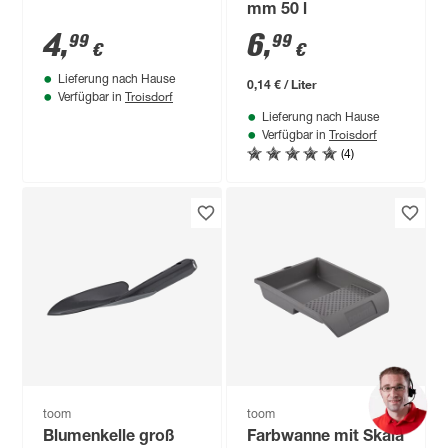
mm 50 l
4
,
6
,
99
99
€
€
Lieferung nach Hause
0,14 € / Liter
Troisdorf
Verfügbar in
Lieferung nach Hause
Troisdorf
Verfügbar in
(4)
toom
toom
Blumenkelle groß
Farbwanne mit Skala