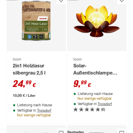
toom
toom
2in1 Holzlasur
Solar-
silbergrau 2,5 l
Außentischlampe
warmweiß IP 44 Ø
24
,
9
,
99
99
€
€
27 x 11,5 cm
Lieferung nach Hause
10,00 € / Liter
Nur wenige verfügbar
Troisdorf
Verfügbar in
Lieferung nach Hause
(6)
Troisdorf
Verfügbar in
Nur wenige verfügbar
Bestseller