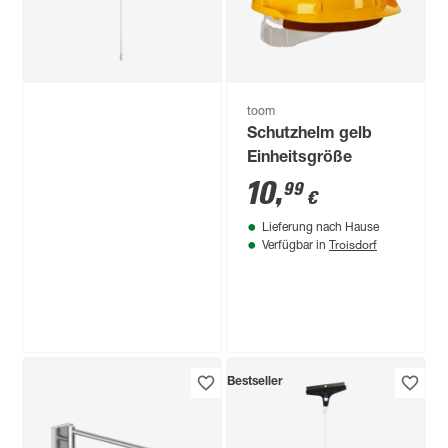
toom
Schutzhelm gelb
Einheitsgröße
10
,
99
€
Lieferung nach Hause
Troisdorf
Verfügbar in
toom
Bestseller
LED-Leuchtröhre
matt G13 14 W 1900