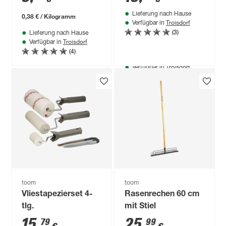
25 x 25 cm
Lieferung nach Hause
0,38 € / Kilogramm
Troisdorf
Verfügbar in
(3)
Lieferung nach Hause
Troisdorf
Produktdatenblatt
Verfügbar in
(4)
Lieferung nach Hause
Nur wenige verfügbar
Troisdorf
Verfügbar in
toom
toom
Vliestapezierset 4-
Rasenrechen 60 cm
tlg.
mit Stiel
15
,
25
,
79
99