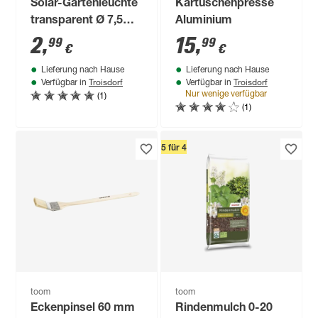
Solar-Gartenleuchte
Kartuschenpresse
transparent Ø 7,5
Aluminium
cm
2
,
15
,
99
99
€
€
Lieferung nach Hause
Lieferung nach Hause
Troisdorf
Troisdorf
Verfügbar in
Verfügbar in
(1)
Nur wenige verfügbar
(1)
5 für 4
toom
toom
Eckenpinsel 60 mm
Rindenmulch 0-20