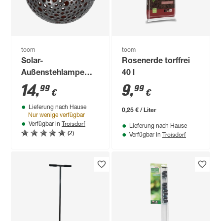
toom
toom
Solar-
Rosenerde torffrei
Außenstehlampe
40 l
warmweiß IP 44 Ø
14
,
9
,
99
99
€
€
20 x 20 cm
Lieferung nach Hause
0,25 € / Liter
Nur wenige verfügbar
Troisdorf
Verfügbar in
Lieferung nach Hause
(2)
Troisdorf
Verfügbar in