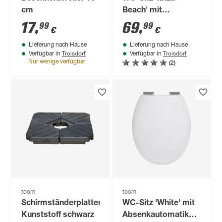
cm
Beach' mit
Absenkautomatik
17
,
69
,
99
99
€
€
weiß Duroplast
Lieferung nach Hause
Lieferung nach Hause
Troisdorf
Troisdorf
Verfügbar in
Verfügbar in
(2)
Nur wenige verfügbar
toom
toom
Schirmständerplatten
WC-Sitz 'White' mit
Kunststoff schwarz
Absenkautomatik