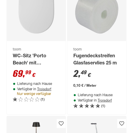
toom
toom
WC-Sitz 'Porto
Fugendeckstreifen
Beach' mit
Glasfaservlies 25 m
Absenkautomatik
69
,
2
,
99
49
€
€
weiß Duroplast
Lieferung nach Hause
0,10 € / Meter
Troisdorf
Verfügbar in
Nur wenige verfügbar
Lieferung nach Hause
(1)
Troisdorf
Verfügbar in
(1)