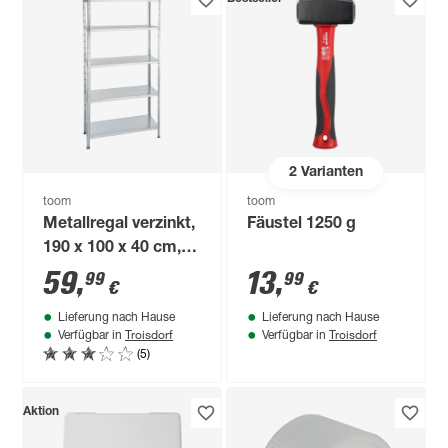
2
Varianten
toom
toom
Metallregal verzinkt,
Fäustel 1250 g
190 x 100 x 40 cm, 5
Böden à 65 kg
59
,
13
,
99
99
€
€
Lieferung nach Hause
Lieferung nach Hause
Troisdorf
Troisdorf
Verfügbar in
Verfügbar in
(5)
Aktion