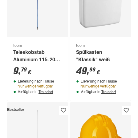
toom
toom
Teleskobstab
Spülkasten
Aluminium 115-200
"Klassik" weiß
cm
9
,
49
,
79
99
€
€
Lieferung nach Hause
Lieferung nach Hause
Nur wenige verfügbar
Nur wenige verfügbar
Troisdorf
Troisdorf
Verfügbar in
Verfügbar in
Bestseller