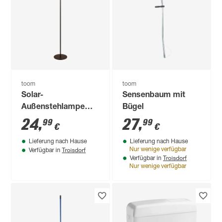
toom
toom
Solar-
Sensenbaum mit
Außenstehlampe
Bügel
warmweiß IP 44 Ø
24
,
27
,
99
99
€
€
20 cm
Lieferung nach Hause
Lieferung nach Hause
Troisdorf
Nur wenige verfügbar
Verfügbar in
Troisdorf
Verfügbar in
Nur wenige verfügbar