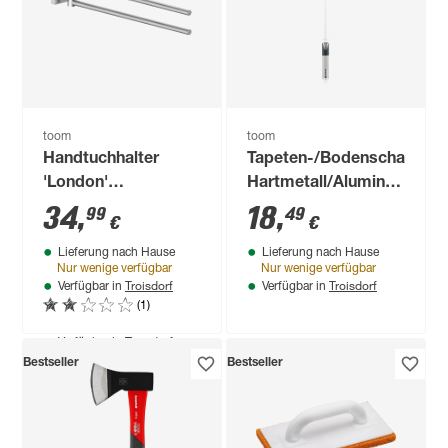
lm neutralweiß
9
,
99
€
toom
toom
Handtuchhalter
Tapeten-/Bodenschaber
'London'
Hartmetall/Aluminium
chromfarben matt
150 mm
34
,
18
,
99
49
€
€
gebürstet 38,6 x 6
Lieferung nach Hause
Lieferung nach Hause
cm
Nur wenige verfügbar
Nur wenige verfügbar
Troisdorf
Troisdorf
Verfügbar in
Verfügbar in
(1)
Produktdatenblatt
Lieferung nach Hause
Troisdorf
Verfügbar in
Bestseller
Bestseller