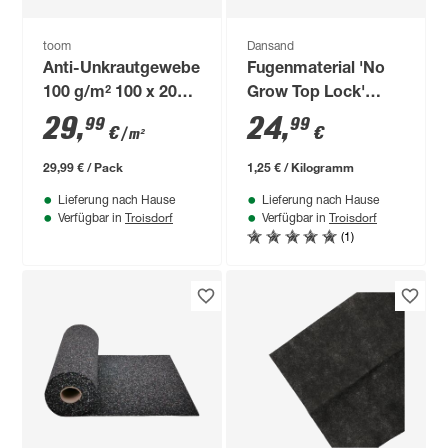
toom
Dansand
Anti-Unkrautgewebe
Fugenmaterial 'No
100 g/m² 100 x 2000
Grow Top Lock'
cm
anthrazit 0-1 mm 20
29
,
24
,
99
99
€
€
/ m²
kg
29,99 € / Pack
1,25 € / Kilogramm
Lieferung nach Hause
Lieferung nach Hause
Troisdorf
Troisdorf
Verfügbar in
Verfügbar in
(1)