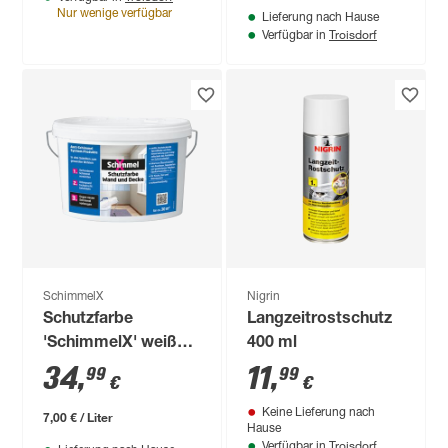
Nur wenige verfügbar
Lieferung nach Hause
Troisdorf
Verfügbar in
SchimmelX
Nigrin
Schutzfarbe
Langzeitrostschutz
'SchimmelX' weiß
400 ml
für Wand und Decke
34
,
11
,
99
99
€
€
5 l
Keine Lieferung nach
7,00 € / Liter
Hause
Troisdorf
Verfügbar in