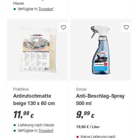
Hause
Troisdorf
Verfügbar in
Praktikus
Sonax
Antirutschmatte
Anti-Beschlag-Spray
beige 130 x 60 cm
500 ml
11
,
9
,
99
99
€
€
Lieferung nach Hause
19,98 € / Liter
Troisdorf
Verfügbar in
Keine Lieferung nach