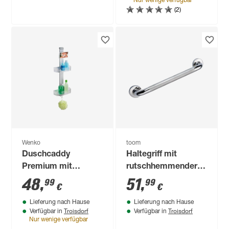
Nur wenige verfügbar
(2)
Wenko
toom
Duschcaddy
Haltegriff mit
Premium mit
rutschhemmender
Antibeschlagspiegel
Grifffläche Edelstahl
48
,
51
,
99
99
€
€
mit 2 Ablagen und
poliert bis 110 kg 45
Lieferung nach Hause
Lieferung nach Hause
Edelstahl-Haken
cm
Troisdorf
Troisdorf
Verfügbar in
Verfügbar in
Nur wenige verfügbar