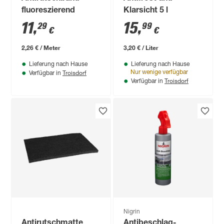
fluoreszierend
Klarsicht 5 l
11
,
15
,
29
99
€
€
2,26 € / Meter
3,20 € / Liter
Lieferung nach Hause
Lieferung nach Hause
Troisdorf
Nur wenige verfügbar
Verfügbar in
Troisdorf
Verfügbar in
Nigrin
Antirutschmatte
Antibeschlag-