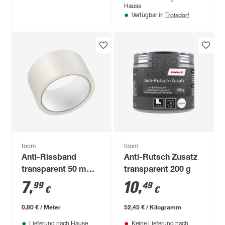
Hause
Troisdorf
Verfügbar in
toom
toom
Anti-Rissband
Anti-Rutsch Zusatz
transparent 50 mm x
transparent 200 g
10 m
7
,
10
,
99
49
€
€
0,80 € / Meter
52,45 € / Kilogramm
Lieferung nach Hause
Keine Lieferung nach