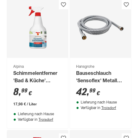
Alpina
Hansgrohe
Schimmelentferner
Bauseschlauch
'Bad & Küche'
'Sensoflex' Metall
chlorfrei 500 ml
chromfarben 200 cm
8
,
42
,
99
99
€
€
Lieferung nach Hause
17,98 € / Liter
Troisdorf
Verfügbar in
Lieferung nach Hause
Troisdorf
Verfügbar in