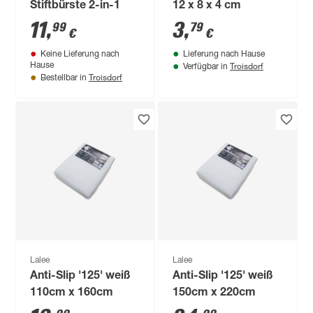
Stiftbürste 2-in-1
12 x 8 x 4 cm
11
,
3
,
99
79
€
€
Keine Lieferung nach
Lieferung nach Hause
Troisdorf
Hause
Verfügbar in
Troisdorf
Bestellbar in
Lalee
Lalee
Anti-Slip '125' weiß
Anti-Slip '125' weiß
110cm x 160cm
150cm x 220cm