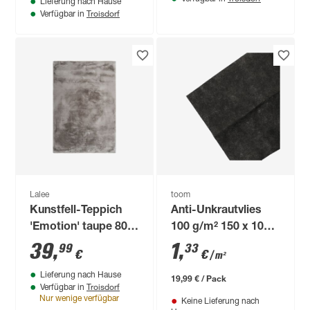
Lieferung nach Hause
Troisdorf
Verfügbar in
Lalee
toom
Kunstfell-Teppich
Anti-Unkrautvlies
'Emotion' taupe 80 x
100 g/m² 150 x 1000
150 cm
cm
39
,
1
,
99
33
€
€
/ m²
Lieferung nach Hause
19,99 € / Pack
Troisdorf
Verfügbar in
Nur wenige verfügbar
Keine Lieferung nach