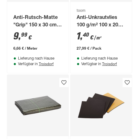
toom
Anti-Rutsch-Matte
Anti-Unkrautvlies
"Grip" 150 x 30 cm
100 g/m² 100 x 2000
schwarz
cm
9
,
1
,
99
40
€
€
/ m²
6,66 € / Meter
27,99 € / Pack
Lieferung nach Hause
Lieferung nach Hause
Troisdorf
Troisdorf
Verfügbar in
Verfügbar in