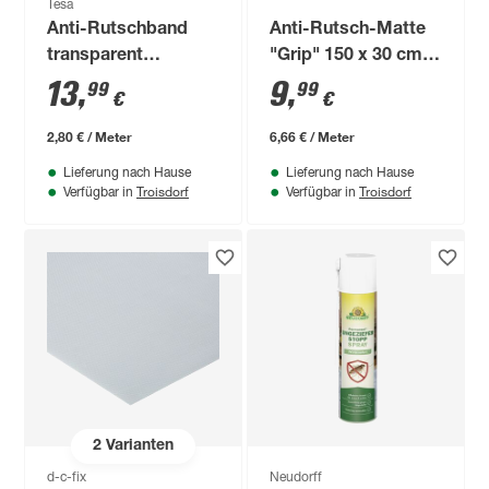
Tesa
Anti-Rutschband
Anti-Rutsch-Matte
transparent
"Grip" 150 x 30 cm
Bad/Dusche 5m x 25
beige
13
,
9
,
99
99
€
€
mm
2,80 € / Meter
6,66 € / Meter
Lieferung nach Hause
Lieferung nach Hause
Troisdorf
Troisdorf
Verfügbar in
Verfügbar in
2
Varianten
d-c-fix
Neudorff