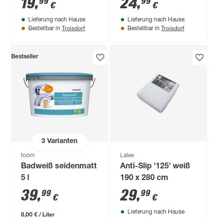
19
,
24
,
99
99
€
€
Lieferung nach Hause
Lieferung nach Hause
Troisdorf
Troisdorf
Bestellbar in
Bestellbar in
Bestseller
3
Varianten
toom
Lalee
Badweiß seidenmatt
Anti-Slip '125' weiß
5 l
190 x 280 cm
39
,
29
,
99
99
€
€
Lieferung nach Hause
8,00 € / Liter