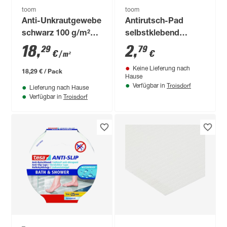
toom
toom
Anti-Unkrautgewebe
Antirutsch-Pad
schwarz 100 g/m²
selbstklebend
200 x 500 cm
schwarz 100 x 100
18
,
2
,
29
79
€
€
/ m²
mm
Keine Lieferung nach
18,29 € / Pack
Hause
Troisdorf
Verfügbar in
Lieferung nach Hause
Troisdorf
Verfügbar in