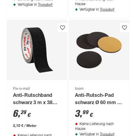
Troisdorf
Hause
Verfügbar in
Troisdorf
Verfügbar in
Fix-o-moll
toom
Anti-Rutschband
Anti-Rutsch-Pad
schwarz 3 m x 38
schwarz Ø 60 mm 4
mm
Stück
6
,
3
,
29
99
€
€
Keine Lieferung nach
2,10 € / Meter
Hause
Troisdorf
Verfügbar in
Keine Lieferung nach