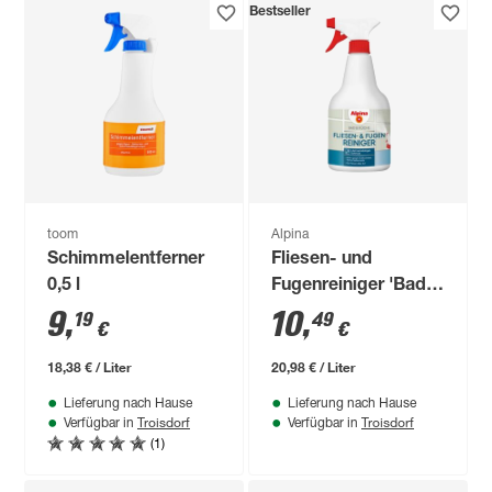
Bestseller
toom
Alpina
Schimmelentferner
Fliesen- und
0,5 l
Fugenreiniger 'Bad &
Küche' 500 ml
9
,
10
,
19
49
€
€
18,38 € / Liter
20,98 € / Liter
Lieferung nach Hause
Lieferung nach Hause
Troisdorf
Troisdorf
Verfügbar in
Verfügbar in
(1)