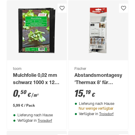
toom
Fischer
Mulchfolie 0,02 mm
Abstandsmontagesystem
schwarz 1000 x 120
'Thermax 8' für
cm
Dämmstoffe 120 bis
0
,
15
,
50
19
€
€
/ m²
140 mm, M6 2 Stück
Lieferung nach Hause
5,99 € / Pack
Nur wenige verfügbar
Troisdorf
Verfügbar in
Lieferung nach Hause
Troisdorf
Verfügbar in