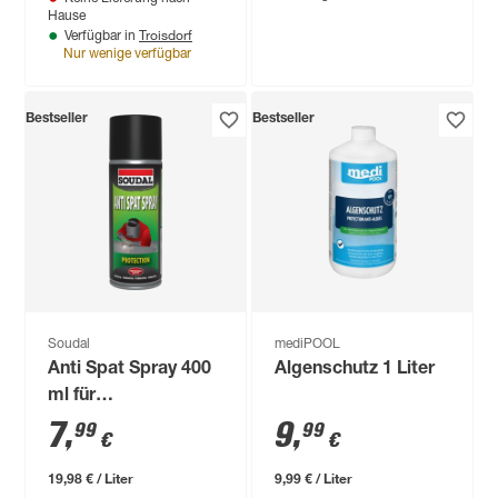
Hause
Troisdorf
Verfügbar in
Nur wenige verfügbar
Bestseller
Bestseller
Soudal
mediPOOL
Anti Spat Spray 400
Algenschutz 1 Liter
ml für
Schweißarbeiten
7
,
9
,
99
99
€
€
19,98 € / Liter
9,99 € / Liter