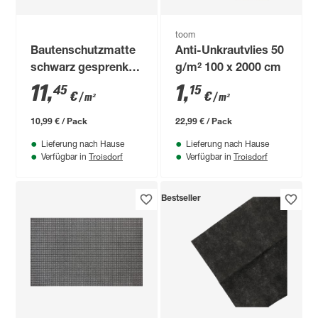
toom
Bautenschutzmatte
Anti-Unkrautvlies 50
schwarz gesprenkelt
g/m² 100 x 2000 cm
120 x 80 x 0,6 cm
11
,
1
,
45
15
€
€
/ m²
/ m²
10,99 € / Pack
22,99 € / Pack
Lieferung nach Hause
Lieferung nach Hause
Troisdorf
Troisdorf
Verfügbar in
Verfügbar in
Bestseller