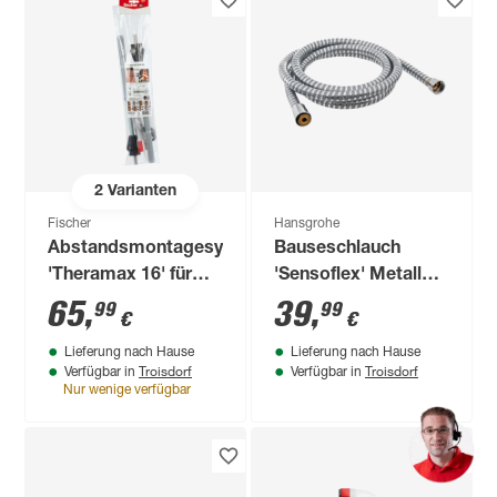
2
Varianten
Fischer
Hansgrohe
Abstandsmontagesystem
Bauseschlauch
'Theramax 16' für
'Sensoflex' Metall
Dämmstoffe 62 bis
chromfarben 160 cm
65
,
39
,
99
99
€
€
170 mm, M12
Lieferung nach Hause
Lieferung nach Hause
Troisdorf
Troisdorf
Verfügbar in
Verfügbar in
Nur wenige verfügbar