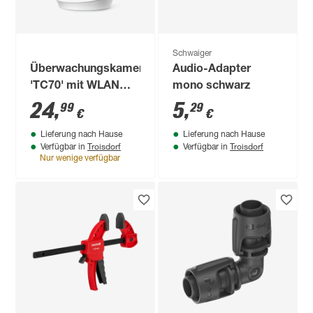
Schwaiger
Überwachungskamera
Audio-Adapter
'TC70' mit WLAN
mono schwarz
1080p
24
,
5
,
99
29
€
€
Lieferung nach Hause
Lieferung nach Hause
Troisdorf
Troisdorf
Verfügbar in
Verfügbar in
Nur wenige verfügbar