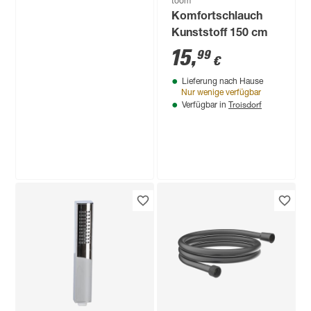
toom
Komfortschlauch
Kunststoff 150 cm
15
,
99
€
Lieferung nach Hause
Nur wenige verfügbar
Troisdorf
Verfügbar in
Ledvance
LED-Leuchtmittelset
'SMART Wifi CLA'
dimmbar
29
,
99
€
Standardform matt
E27 9 W 806 lm RGB
- tunable white 3