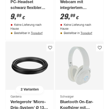
PC-Headset
Webcam mit
schwarz flexibler
integriertem
Mikroarm
Mikrofon schwarz
9
,
29
,
99
99
€
€
USB 2.0
Keine Lieferung nach
Keine Lieferung nach
Hause
Hause
Troisdorf
Troisdorf
Bestellbar in
Bestellbar in
2
Varianten
Gardena
Schwaiger
Verlegerohr 'Micro-
Bluetooth On-Ear-
Drip-System' Ø 13
Kopfhörer mit