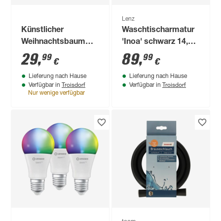
Lenz
Künstlicher
Waschtischarmatur
Weihnachtsbaum
'Inoa' schwarz 14,5
'Joy'
cm
29
,
89
,
99
99
€
€
grün/silberfarben Ø
Lieferung nach Hause
Lieferung nach Hause
50 x 90 cm
Troisdorf
Troisdorf
Verfügbar in
Verfügbar in
Nur wenige verfügbar