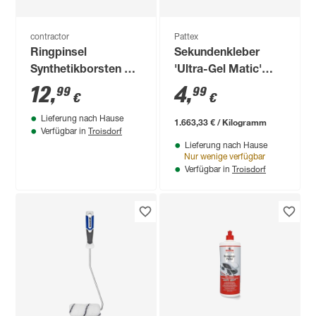
contractor
Pattex
Ringpinsel
Sekundenkleber
Synthetikborsten Gr.
'Ultra-Gel Matic'
08
transparent 3 g
12
,
4
,
99
99
€
€
Lieferung nach Hause
1.663,33 € / Kilogramm
Troisdorf
Verfügbar in
Lieferung nach Hause
Nur wenige verfügbar
Troisdorf
Verfügbar in