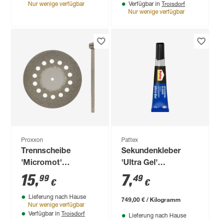
Troisdorf
Nur wenige verfügbar
Verfügbar in
Nur wenige verfügbar
Proxxon
Pattex
Trennscheibe
Sekundenkleber
'Micromot'
'Ultra Gel'
diamantiert Ø 38 x
transparent 10 g
15
,
7
,
99
49
€
€
0,6 mm
Lieferung nach Hause
749,00 € / Kilogramm
Nur wenige verfügbar
Troisdorf
Verfügbar in
Lieferung nach Hause