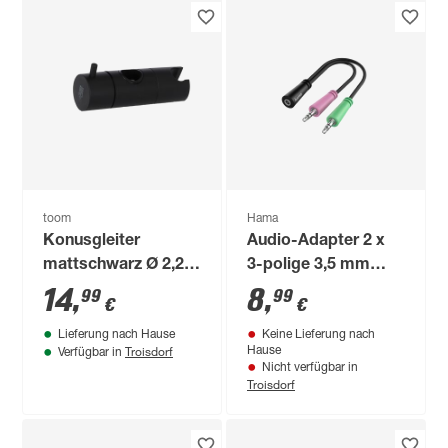
toom
Hama
Konusgleiter
Audio-Adapter 2 x
mattschwarz Ø 2,2
3-polige 3,5 mm
cm
Klinkenstecker mit
14
,
8
,
99
99
€
€
4-poliger 3,5 mm
Lieferung nach Hause
Keine Lieferung nach
Klinkenkupplung
Troisdorf
Hause
Verfügbar in
Nicht verfügbar in
Troisdorf