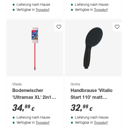
Lieferung nach Hause
Lieferung nach Hause
Troisdorf
Troisdorf
Verfügbar in
Verfügbar in
Vileda
Grohe
Bodenwischer
Handbrause 'Vitalio
'Ultramax XL' 2in1
Start 110' matt
Microfaser
schwarz 2
34
,
32
,
99
99
€
€
Teleskopstiel
Strahlarten
Lieferung nach Hause
Lieferung nach Hause
Troisdorf
Troisdorf
Verfügbar in
Verfügbar in