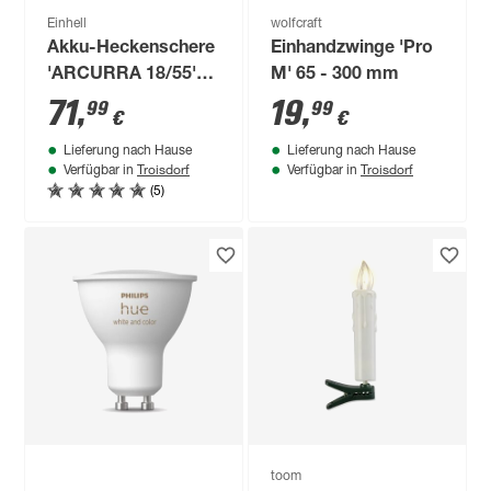
Einhell
wolfcraft
Akku-Heckenschere
Einhandzwinge 'Pro
'ARCURRA 18/55'
M' 65 - 300 mm
Power X-Change
71
,
19
,
99
99
€
€
ohne Akku und
Lieferung nach Hause
Lieferung nach Hause
Ladegerät
Troisdorf
Troisdorf
Verfügbar in
Verfügbar in
(5)
toom