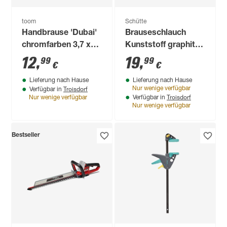
Stück
toom
Schütte
Handbrause 'Dubai'
Brauseschlauch
chromfarben 3,7 x
Kunststoff graphit
2,7 x 22 cm
matt 150 cm
12
,
19
,
99
99
€
€
Lieferung nach Hause
Lieferung nach Hause
Troisdorf
Nur wenige verfügbar
Verfügbar in
Troisdorf
Nur wenige verfügbar
Verfügbar in
Nur wenige verfügbar
Produktdatenblatt
Lieferung nach Hause
Troisdorf
Verfügbar in
Nur wenige verfügbar
Bestseller