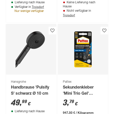
Lieferung nach Hause
Keine Lieferung nach
Troisdorf
Hause
Verfügbar in
Nicht verfügbar in
Nur wenige verfügbar
Troisdorf
Hansgrohe
Pattex
Handbrause 'Pulsify
Sekundenkleber
S' schwarz Ø 10 cm
'Mini Trio Gel'
transparent 3 x 1 g
49
,
3
,
99
79
€
€
Lieferung nach Hause
947,50 € / Kilogramm