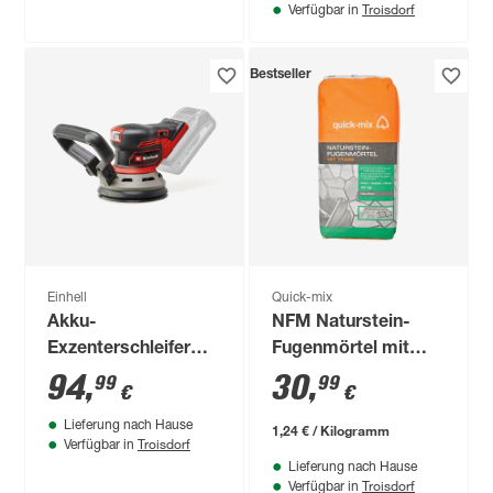
Troisdorf
Verfügbar in
Bestseller
Einhell
Quick-mix
Akku-
NFM Naturstein-
Exzenterschleifer
Fugenmörtel mit
'TP-RS 18/32 Li BL -
Trass 25 kg
94
,
30
,
99
99
€
€
Solo' ohne Akku und
Lieferung nach Hause
Ladegerät
1,24 € / Kilogramm
Troisdorf
Verfügbar in
Lieferung nach Hause
Troisdorf
Verfügbar in