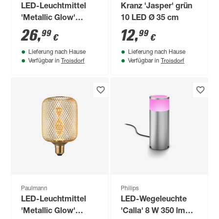
LED-Leuchtmittel
Kranz 'Jasper' grün
'Metallic Glow'
10 LED Ø 35 cm
Globe smoky E27
26
,
12
,
99
99
€
€
4,2 W 200 lm
Lieferung nach Hause
Lieferung nach Hause
warmweiß
Troisdorf
Troisdorf
Verfügbar in
Verfügbar in
Paulmann
Philips
LED-Leuchtmittel
LED-Wegeleuchte
'Metallic Glow'
'Calla' 8 W 350 lm