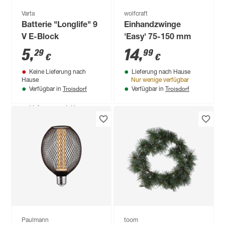
Varta
wolfcraft
Batterie "Longlife" 9
Einhandzwinge
V E-Block
'Easy' 75-150 mm
5
,
14
,
29
99
€
€
Keine Lieferung nach
Lieferung nach Hause
Hause
Nur wenige verfügbar
Troisdorf
Troisdorf
Verfügbar in
Verfügbar in
Produktdatenblatt
Lieferung nach Hause
Troisdorf
Verfügbar in
Nur wenige verfügbar
Paulmann
toom