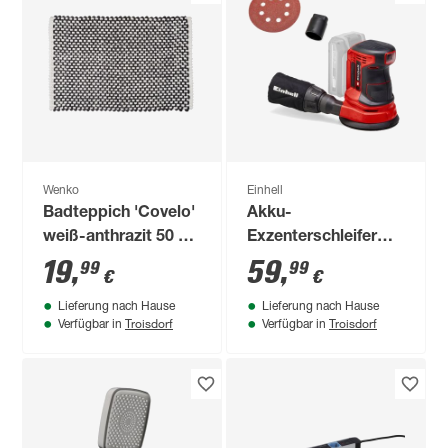
Wenko
Einhell
Badteppich 'Covelo'
Akku-
weiß-anthrazit 50 x
Exzenterschleifer
80 cm
TE-RS 18-Li Solo
19
,
59
,
99
99
€
€
Lieferung nach Hause
Lieferung nach Hause
Troisdorf
Troisdorf
Verfügbar in
Verfügbar in