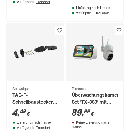
Troisdorf
Verfügbar in
Lieferung nach Hause
Troisdorf
Verfügbar in
Schwaiger
Technaxx
TAE-F-
Überwachungskamera-
Schnellbaustecker
Set 'TX-389' mit
"Phone &
Touchscreen
4
,
89
,
49
99
€
€
Computer" Standard
Lieferung nach Hause
Keine Lieferung nach
Troisdorf
Hause
Verfügbar in