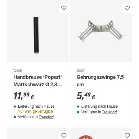
toom
toom
Handbrause 'Popart'
Gehrungszwinge 7,5
Mattschwarz Ø 2,8 x
cm
21,2 cm
11
,
5
,
99
49
€
€
Lieferung nach Hause
Lieferung nach Hause
Troisdorf
Nur wenige verfügbar
Verfügbar in
Troisdorf
Verfügbar in