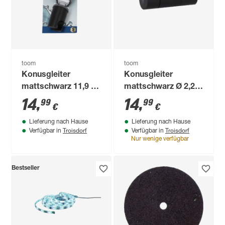
toom
toom
Konusgleiter
Konusgleiter
mattschwarz 11,9 x
mattschwarz Ø 2,2
4,05 cm
cm
14
,
14
,
99
99
€
€
Lieferung nach Hause
Lieferung nach Hause
Troisdorf
Troisdorf
Verfügbar in
Verfügbar in
Nur wenige verfügbar
Bestseller