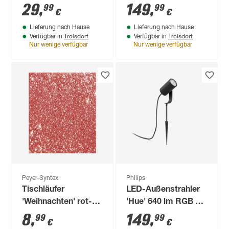
Zylinder gold E27 3,5
RGB - tunable white
29
,
149
,
99
99
€
€
W 130 lm warmweiß
IP 44 10,2 x 25,2 cm
Lieferung nach Hause
Lieferung nach Hause
Troisdorf
Troisdorf
Verfügbar in
Verfügbar in
Nur wenige verfügbar
Nur wenige verfügbar
Peyer-Syntex
Philips
Tischläufer
LED-Außenstrahler
'Weihnachten' rot-
'Hue' 640 lm RGB -
silber 40 x 150 cm
tunable white IP 65
8
,
149
,
99
99
€
€