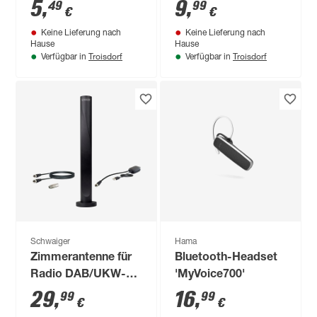
5
,
9
,
49
99
€
€
Keine Lieferung nach
Keine Lieferung nach
Hause
Hause
Troisdorf
Troisdorf
Verfügbar in
Verfügbar in
Schwaiger
Hama
Zimmerantenne für
Bluetooth-Headset
Radio DAB/UKW-
'MyVoice700'
Empfang
29
,
16
,
99
99
€
€