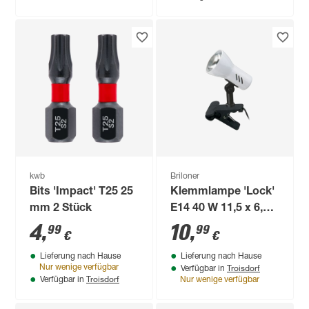
kwb
Briloner
Bits 'Impact' T25 25
Klemmlampe 'Lock'
mm 2 Stück
E14 40 W 11,5 x 6,5
cm
4
,
10
,
99
99
€
€
Lieferung nach Hause
Lieferung nach Hause
Troisdorf
Nur wenige verfügbar
Verfügbar in
Troisdorf
Verfügbar in
Nur wenige verfügbar