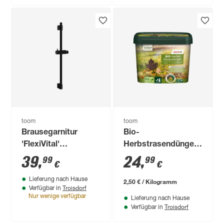
toom
toom
Brausegarnitur
Bio-
'FlexiVital'
Herbstrasendünger
chromfarben
10 kg
39
,
24
,
99
99
€
€
Lieferung nach Hause
2,50 € / Kilogramm
Troisdorf
Verfügbar in
Nur wenige verfügbar
Lieferung nach Hause
Troisdorf
Verfügbar in