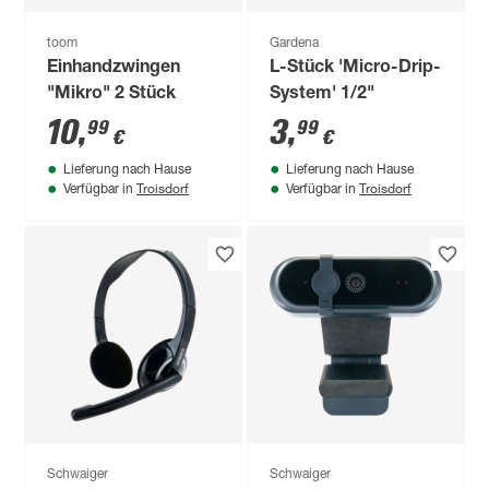
toom
Gardena
Einhandzwingen
L-Stück 'Micro-Drip-
"Mikro" 2 Stück
System' 1/2"
10
,
3
,
99
99
€
€
Lieferung nach Hause
Lieferung nach Hause
Troisdorf
Troisdorf
Verfügbar in
Verfügbar in
Schwaiger
Schwaiger