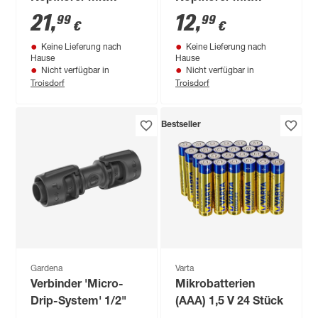
Mikrofon
Slimkabel und
21
,
12
,
99
99
€
€
Mikrofon
Keine Lieferung nach
Keine Lieferung nach
Hause
Hause
Nicht verfügbar in
Nicht verfügbar in
Troisdorf
Troisdorf
Bestseller
Gardena
Varta
Verbinder 'Micro-
Mikrobatterien
Drip-System' 1/2"
(AAA) 1,5 V 24 Stück