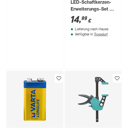
LED-Schaftkerzen-
Erweiterungs-Set 5
LEDs warmweiß Ø
14
,
99
€
1,7 x 10,5 cm 5
Lieferung nach Hause
Stück
Troisdorf
Verfügbar in
Philips
LED-Leuchtmittel
'Hue White & Color
Ambiance' dimmbar
59
,
99
€
Reflektor klar GU10
400 lm RGB -
tunable white