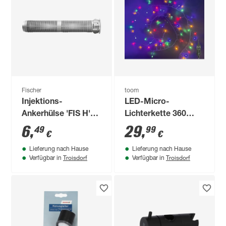
Fischer
toom
Injektions-
LED-Micro-
Ankerhülse 'FIS H'
Lichterkette 360
20 x 85 mm
LEDs bunt 900 cm
6
,
29
,
49
99
€
€
Kunststoff 4 Stück
Lieferung nach Hause
Lieferung nach Hause
Troisdorf
Troisdorf
Verfügbar in
Verfügbar in