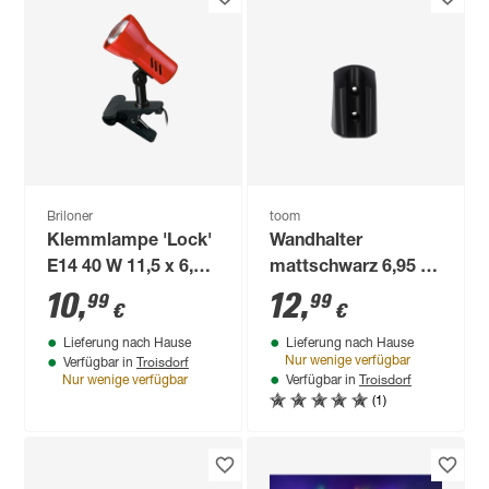
Briloner
toom
Klemmlampe 'Lock'
Wandhalter
E14 40 W 11,5 x 6,5
mattschwarz 6,95 x
cm
4,37 cm
10
,
12
,
99
99
€
€
Lieferung nach Hause
Lieferung nach Hause
Troisdorf
Nur wenige verfügbar
Verfügbar in
Troisdorf
Nur wenige verfügbar
Verfügbar in
(1)