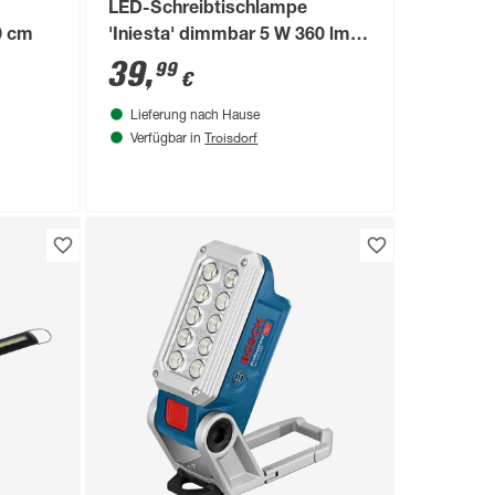
LED-Schreibtischlampe
0 cm
'Iniesta' dimmbar 5 W 360 lm
warmweiß bis tageslichtweiß
39
,
99
€
3,5 x 35 cm
Lieferung nach Hause
Troisdorf
Verfügbar in