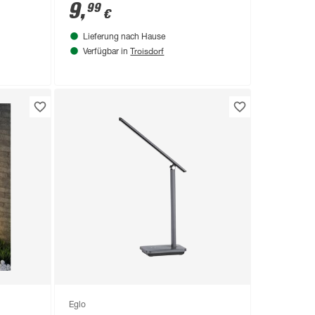
m
warmweiß Ø 11 x 38 cm
9
,
99
€
Lieferung nach Hause
Troisdorf
Verfügbar in
Eglo