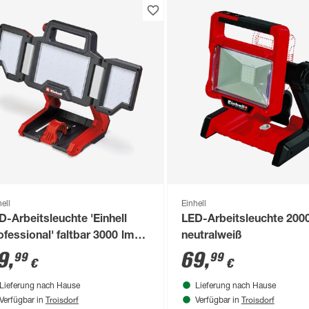
ell
Einhell
D-Arbeitsleuchte 'Einhell
LED-Arbeitsleuchte 200
ofessional' faltbar 3000 lm
neutralweiß
utralweiß
9
,
69
,
99
99
€
€
Lieferung nach Hause
Lieferung nach Hause
Troisdorf
Troisdorf
Verfügbar in
Verfügbar in