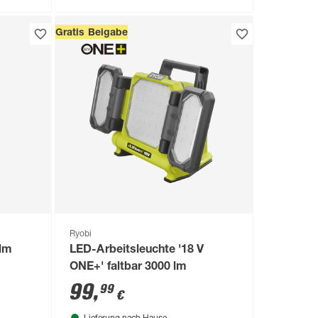
Gratis Beigabe
Ryobi
 lm
LED-Arbeitsleuchte '18 V
ONE+' faltbar 3000 lm
99
,
99
€