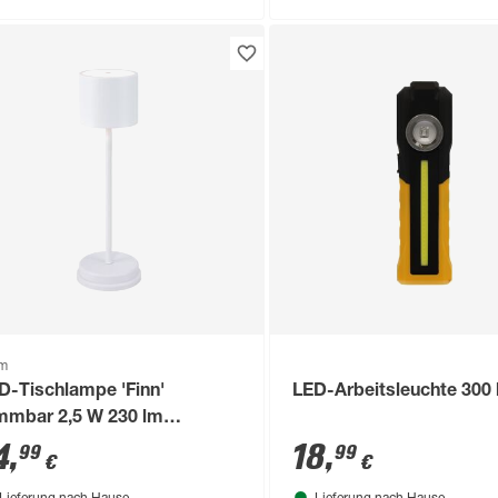
om
D-Tischlampe 'Finn'
LED-Arbeitsleuchte 300
mmbar 2,5 W 230 lm
rmweiß Ø 12,5 x 39,5 cm
4
,
18
,
99
99
€
€