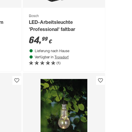
Bosch
lm
LED-Arbeitsleuchte
'Professional' faltbar
64
,
99
€
Lieferung nach Hause
Troisdorf
Verfügbar in
(1)