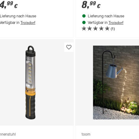
,5 cm
tageslichtweiß 4 x 30 c
4
,
8
,
99
99
€
€
Lieferung nach Hause
Lieferung nach Hause
Troisdorf
Troisdorf
Verfügbar in
Verfügbar in
(1)
nnenstuhl
toom