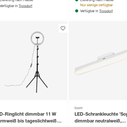
Lieferung nach Hause
Lieferung nach Hause
Troisdorf
Nur wenige verfügbar
Verfügbar in
Troisdorf
Verfügbar in
toom
D-Ringlicht dimmbar 11 W
LED-Schrankleuchte 'So
rmweiß bis tageslichtweiß Ø
dimmbar neutralweiß,