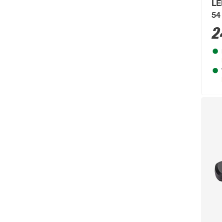
LE
IP 65
(10)
Weber
(2)
54
IP 67
(7)
2
Wenko
(3)
Mehr anzeigen
Westline
(1)
WiZ
(1)
Worx
(2)
Zipper
(1)