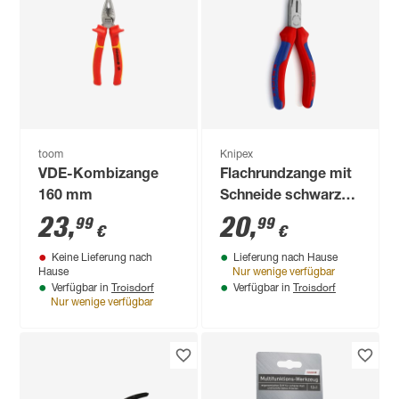
toom
Knipex
VDE-Kombizange
Flachrundzange mit
160 mm
Schneide schwarz
atramentiert 160
23
,
20
,
99
99
€
€
mm
Keine Lieferung nach
Lieferung nach Hause
Hause
Nur wenige verfügbar
Troisdorf
Troisdorf
Verfügbar in
Verfügbar in
Nur wenige verfügbar