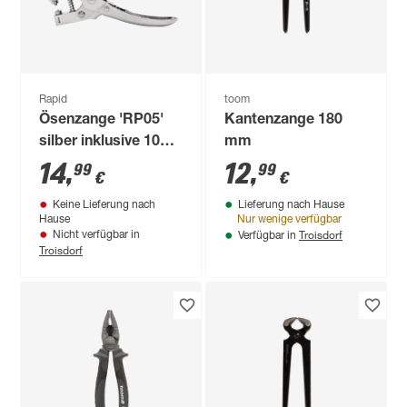
Rapid
toom
Ösenzange 'RP05'
Kantenzange 180
silber inklusive 100
mm
Ösen mit Ø 4 mm
14
,
12
,
99
99
€
€
Keine Lieferung nach
Lieferung nach Hause
Hause
Nur wenige verfügbar
Troisdorf
Nicht verfügbar in
Verfügbar in
Troisdorf