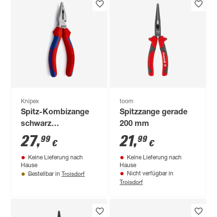
Knipex
toom
Spitz-Kombizange
Spitzzange gerade
schwarz
200 mm
atramentiert 145
27
,
21
,
99
99
€
€
mm
Keine Lieferung nach
Keine Lieferung nach
Hause
Hause
Troisdorf
Nicht verfügbar in
Bestellbar in
Troisdorf