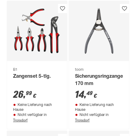
B1
toom
Zangenset 5-tlg.
Sicherungsringzange
170 mm
26
,
14
,
99
49
€
€
Keine Lieferung nach
Keine Lieferung nach
Hause
Hause
Nicht verfügbar in
Nicht verfügbar in
Troisdorf
Troisdorf