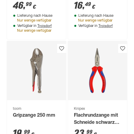
Koffer, für Nieten mit
46
,
16
,
99
49
€
€
Ø 3,2 - 4,8 mm
Lieferung nach Hause
Lieferung nach Hause
Nur wenige verfügbar
Nur wenige verfügbar
Troisdorf
Troisdorf
Verfügbar in
Verfügbar in
Nur wenige verfügbar
toom
Knipex
Gripzange 250 mm
Flachrundzange mit
Schneide schwarz
atramentiert 140
19
,
23
,
99
99