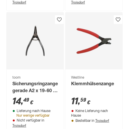
Troisdorf
Troisdorf
toom
Westline
Sicherungsringzange
Klemmhülsenzange
gerade A2 x 19-60 x
170 mm
14
,
11
,
49
59
€
€
Lieferung nach Hause
Keine Lieferung nach
Nur wenige verfügbar
Hause
Troisdorf
Nicht verfügbar in
Bestellbar in
Troisdorf