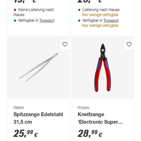
€
€
mm
Keine Lieferung nach
Lieferung nach Hause
Hause
Nur wenige verfügbar
Troisdorf
Troisdorf
Verfügbar in
Verfügbar in
Nur wenige verfügbar
Weber
Knipex
Spitzzange Edelstahl
Kneifzange
31,5 cm
'Electronic Super
Knips®' brüniert 140
25
,
28
,
99
99
€
€
mm