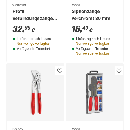
wolfcraft
toom
Profil-
Siphonzange
Verbindungszange
verchromt 80 mm
Edelstahl
32
,
16
,
99
49
€
€
Lieferung nach Hause
Lieferung nach Hause
Nur wenige verfügbar
Nur wenige verfügbar
Troisdorf
Troisdorf
Verfügbar in
Verfügbar in
Nur wenige verfügbar
Knipex
toom