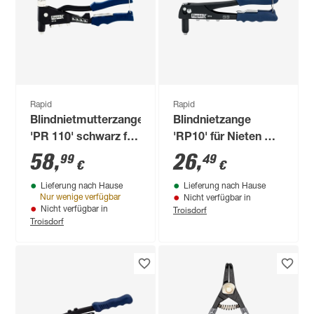
Rapid
Rapid
Blindnietmutterzange
Blindnietzange
'PR 110' schwarz für
'RP10' für Nieten mit
M3 - M6
Ø 3,2 - 4,8 mm, inkl.
58
,
26
,
99
49
€
€
100 Nieten
Lieferung nach Hause
Lieferung nach Hause
Nur wenige verfügbar
Nicht verfügbar in
Troisdorf
Nicht verfügbar in
Troisdorf