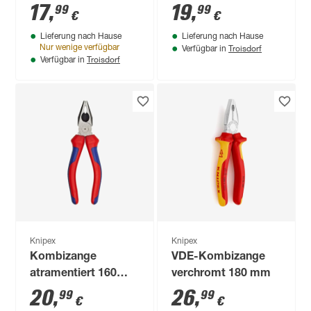
17
,
19
,
99
99
€
€
Lieferung nach Hause
Lieferung nach Hause
Troisdorf
Nur wenige verfügbar
Verfügbar in
Troisdorf
Verfügbar in
Knipex
Knipex
Kombizange
VDE-Kombizange
atramentiert 160
verchromt 180 mm
mm
20
,
26
,
99
99
€
€