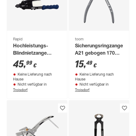
Rapid
toom
Hochleistungs-
Sicherungsringzange
Blindnietzange
A21 gebogen 170
'RP100'
mm
45
,
15
,
99
49
€
€
blau/schwarz für
Keine Lieferung nach
Keine Lieferung nach
Nieten mit Ø 3,2 - 4,8
Hause
Hause
mm
Nicht verfügbar in
Nicht verfügbar in
Troisdorf
Troisdorf