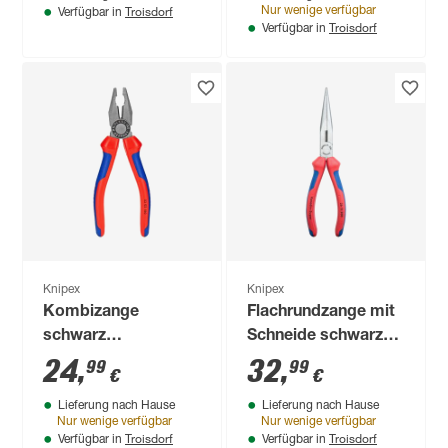
Troisdorf
Nur wenige verfügbar
Verfügbar in
Troisdorf
Verfügbar in
Knipex
Knipex
Kombizange
Flachrundzange mit
schwarz
Schneide schwarz
atramentiert 180
atramentiert 200
24
,
32
,
99
99
€
€
mm
mm
Lieferung nach Hause
Lieferung nach Hause
Nur wenige verfügbar
Nur wenige verfügbar
Troisdorf
Troisdorf
Verfügbar in
Verfügbar in