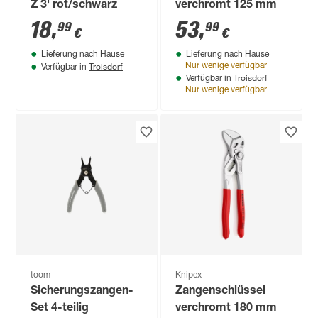
Z 3' rot/schwarz
verchromt 125 mm
18
,
53
,
99
99
€
€
Lieferung nach Hause
Lieferung nach Hause
Troisdorf
Nur wenige verfügbar
Verfügbar in
Troisdorf
Verfügbar in
Nur wenige verfügbar
toom
Knipex
Sicherungszangen-
Zangenschlüssel
Set 4-teilig
verchromt 180 mm