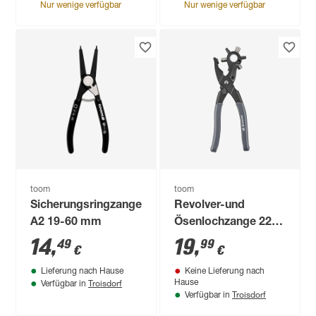
Nur wenige verfügbar
Nur wenige verfügbar
toom
toom
Sicherungsringzange
Revolver-und
A2 19-60 mm
Ösenlochzange 228
mm
14
,
19
,
49
99
€
€
Lieferung nach Hause
Keine Lieferung nach
Troisdorf
Hause
Verfügbar in
Troisdorf
Verfügbar in