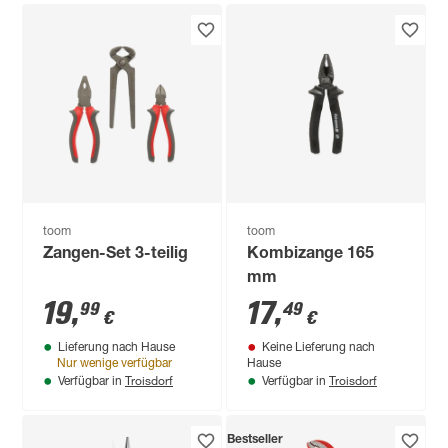
toom
toom
Zangen-Set 3-teilig
Kombizange 165
mm
19
,
17
,
99
49
€
€
Lieferung nach Hause
Keine Lieferung nach
Nur wenige verfügbar
Hause
Troisdorf
Troisdorf
Verfügbar in
Verfügbar in
Bestseller