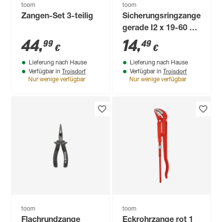
toom
toom
Zangen-Set 3-teilig
Sicherungsringzange
gerade I2 x 19-60 x
170 mm
44
,
14
,
99
49
€
€
Lieferung nach Hause
Lieferung nach Hause
Troisdorf
Troisdorf
Verfügbar in
Verfügbar in
Nur wenige verfügbar
Nur wenige verfügbar
toom
toom
Flachrundzange
Eckrohrzange rot 1