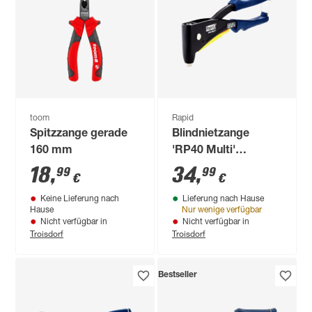
toom
Rapid
Spitzzange gerade
Blindnietzange
160 mm
'RP40 Multi'
blau/schwarz für
18
,
34
,
99
99
€
€
Nieten mit Ø 3,2 - 4,8
Keine Lieferung nach
Lieferung nach Hause
mm
Hause
Nur wenige verfügbar
Nicht verfügbar in
Nicht verfügbar in
Troisdorf
Troisdorf
Bestseller