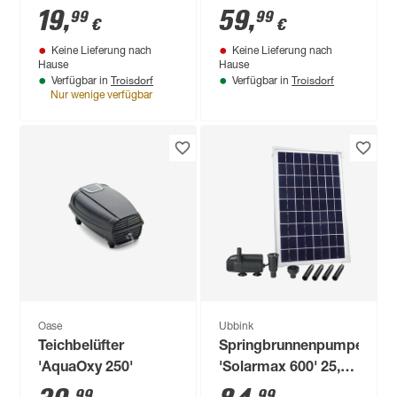
W
Plus' 150 l/h
19
,
59
,
99
99
€
€
Keine Lieferung nach
Keine Lieferung nach
Hause
Hause
Troisdorf
Troisdorf
Verfügbar in
Verfügbar in
Nur wenige verfügbar
Oase
Ubbink
Teichbelüfter
Springbrunnenpumpe
'AquaOxy 250'
'Solarmax 600' 25,5
x 2,5 x 40 cm
99
99