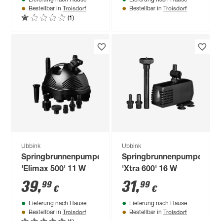
Lieferung nach Hause
Lieferung nach Hause
Troisdorf
Troisdorf
Bestellbar in
Bestellbar in
(1)
Ubbink
Ubbink
Springbrunnenpumpe
Springbrunnenpumpe
'Elimax 500' 11 W
'Xtra 600' 16 W
39
,
31
,
99
99
€
€
Lieferung nach Hause
Lieferung nach Hause
Troisdorf
Troisdorf
Bestellbar in
Bestellbar in