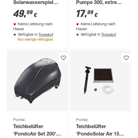
Solarwasserspiel
Pumpe 300, extrem
'PondoSolar Lily'
laufruhig
49
,
17
,
99
99
€
€
Keine Lieferung nach
Keine Lieferung nach
Hause
Hause
Troisdorf
Troisdorf
Verfügbar in
Verfügbar in
Nur wenige verfügbar
Pontec
Pontec
Teichbelüfter
Teichbelüfter
'PondoAir Set 200' 4
'PondoSolar Air 150