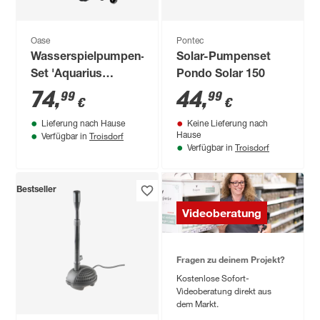
Oase
Pontec
Wasserspielpumpen-
Solar-Pumpenset
Set 'Aquarius
Pondo Solar 150
Fountain Set Classic
74
,
44
,
99
99
€
€
2000 E' 2100 l/h
Lieferung nach Hause
Keine Lieferung nach
Troisdorf
Hause
Verfügbar in
Troisdorf
Verfügbar in
Bestseller
Videoberatung
Fragen zu deinem Projekt?
Kostenlose Sofort-
Videoberatung direkt aus
dem Markt.