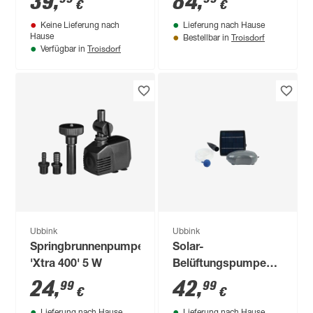
39
,
84
,
€
€
Keine Lieferung nach
Lieferung nach Hause
Troisdorf
Hause
Bestellbar in
Troisdorf
Verfügbar in
Ubbink
Ubbink
Springbrunnenpumpe
Solar-
'Xtra 400' 5 W
Belüftungspumpe
'Air Solar 100' 1,5 W
24
,
42
,
99
99
€
€