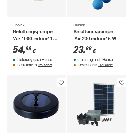
Ubbink
Ubbink
Belüftungspumpe
Belüftungspumpe
'Air 1000 indoor' 13
'Air 200 indoor' 5 W
W
54
,
23
,
99
99
€
€
Lieferung nach Hause
Lieferung nach Hause
Troisdorf
Troisdorf
Bestellbar in
Bestellbar in