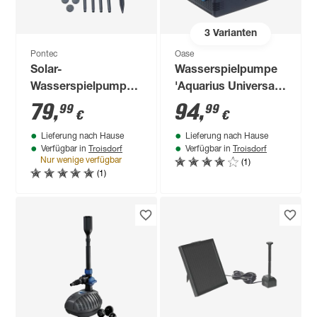
3
Varianten
Pontec
Oase
Solar-
Wasserspielpumpe
Wasserspielpumpen-
'Aquarius Universal'
Set mit Akku
1.000 l/h
79
,
94
,
99
99
€
€
Lieferung nach Hause
Lieferung nach Hause
Troisdorf
Troisdorf
Verfügbar in
Verfügbar in
(1)
Nur wenige verfügbar
(1)