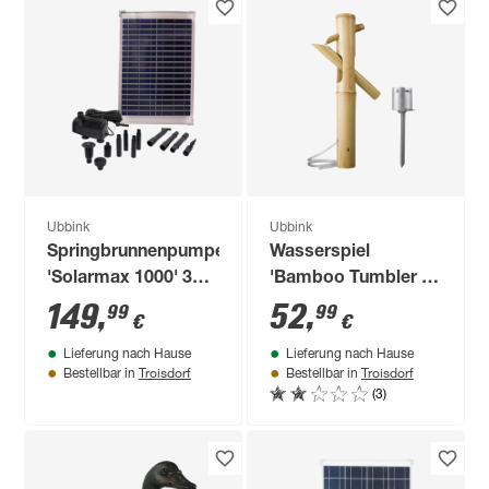
Ubbink
Ubbink
Springbrunnenpumpe
Wasserspiel
'Solarmax 1000' 35 x
'Bamboo Tumbler II'
2,5 x 51,8 cm
40 x 8 x 70 cm
149
,
52
,
99
99
€
€
Lieferung nach Hause
Lieferung nach Hause
Troisdorf
Troisdorf
Bestellbar in
Bestellbar in
(3)