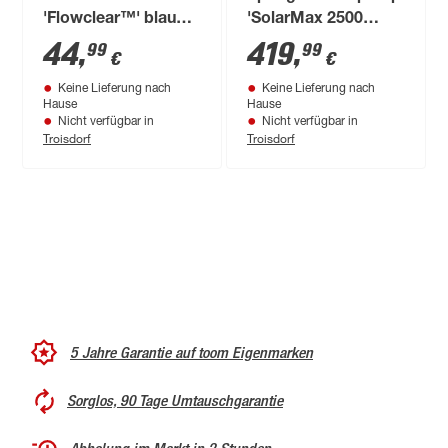
'Flowclear™' blau
'SolarMax 2500
Ø18,5 cm, inklusive
Accu' 53 x 3 x 67 cm
44
,
419
,
99
99
€
€
Lithium-Akku
Keine Lieferung nach
Keine Lieferung nach
Hause
Hause
Nicht verfügbar in
Nicht verfügbar in
Troisdorf
Troisdorf
5 Jahre Garantie auf toom Eigenmarken
Sorglos, 90 Tage Umtauschgarantie