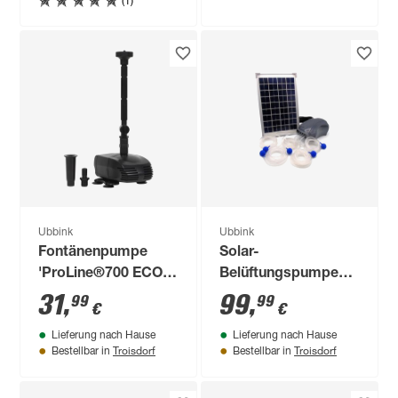
(1)
Ubbink
Ubbink
Fontänenpumpe
Solar-
'ProLine®700 ECO'
Belüftungspumpe
schwarz 5 W
'Air Solar 600' 10 W
31
,
99
,
99
99
€
€
Lieferung nach Hause
Lieferung nach Hause
Troisdorf
Troisdorf
Bestellbar in
Bestellbar in