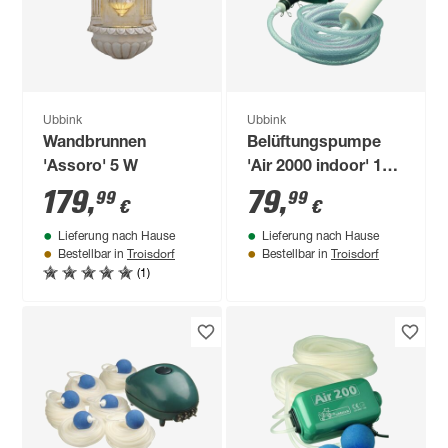
Ubbink
Ubbink
Wandbrunnen
Belüftungspumpe
'Assoro' 5 W
'Air 2000 indoor' 14
W
179
,
79
,
99
99
€
€
Lieferung nach Hause
Lieferung nach Hause
Troisdorf
Troisdorf
Bestellbar in
Bestellbar in
(1)