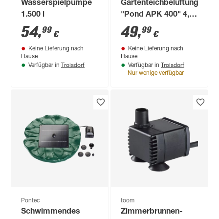
Wasserspielpumpe
Gartenteichbelüftungsset
1.500 l
"Pond APK 400" 4,5
W
54
,
49
,
99
99
€
€
Keine Lieferung nach
Keine Lieferung nach
Hause
Hause
Troisdorf
Troisdorf
Verfügbar in
Verfügbar in
Nur wenige verfügbar
Pontec
toom
Schwimmendes
Zimmerbrunnen-