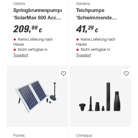
Ubbink
Gardena
Springbrunnenpumpe
Teichpumpe
'SolarMax 600 Accu'
'Schwimmende
25,5 x 2,5 x 40 cm
Absaugung'
209
,
41
,
99
29
€
€
Keine Lieferung nach
Keine Lieferung nach
Hause
Hause
Nicht verfügbar in
Nicht verfügbar in
Troisdorf
Troisdorf
Pontec
Climaqua