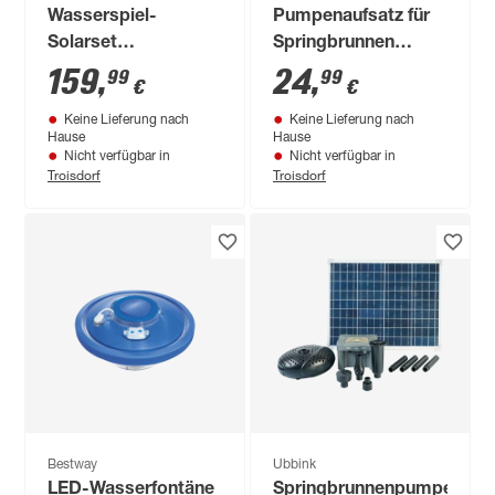
Wasserspiel-
Pumpenaufsatz für
Solarset
Springbrunnen
'PondoSolar' 1600
schwarz 4 x 14 x 7
159
,
24
,
99
99
€
€
l/h
cm
Keine Lieferung nach
Keine Lieferung nach
Hause
Hause
Nicht verfügbar in
Nicht verfügbar in
Troisdorf
Troisdorf
Bestway
Ubbink
LED-Wasserfontäne
Springbrunnenpumpe