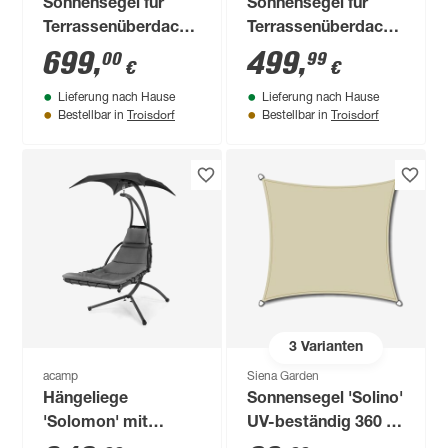
Sonnensegel für
Sonnensegel für
Terrassenüberdachung
Terrassenüberdachung
'Stockholm' 325 x
3 x 7,4 m
699
,
499
,
00
99
€
€
64,5 cm 13 Stück
Lieferung nach Hause
Lieferung nach Hause
Troisdorf
Troisdorf
Bestellbar in
Bestellbar in
3
Varianten
acamp
Siena Garden
Hängeliege
Sonnensegel 'Solino'
'Solomon' mit
UV-beständig 360 x