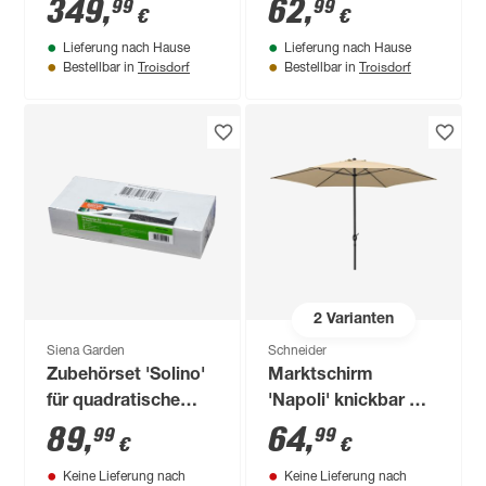
Gestell &
360 cm
349
,
62
,
99
99
€
€
Sonnensegel
Lieferung nach Hause
Lieferung nach Hause
anthrazit 105 x 200 x
Troisdorf
Troisdorf
Bestellbar in
Bestellbar in
185 cm
2
Varianten
Siena Garden
Schneider
Zubehörset 'Solino'
Marktschirm
für quadratische
'Napoli' knickbar Ø
Sonnensegel
270 cm
89
,
64
,
99
99
€
€
Keine Lieferung nach
Keine Lieferung nach