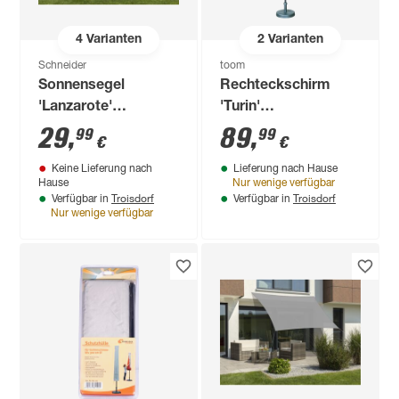
4
Varianten
2
Varianten
Schneider
toom
Sonnensegel
Rechteckschirm
'Lanzarote'
'Turin'
wasserabweisend
drehbar/knickbar
29
,
89
,
99
99
€
€
360 x 360 x 360 cm
200 x 300 cm
Keine Lieferung nach
Lieferung nach Hause
Hause
Nur wenige verfügbar
Troisdorf
Troisdorf
Verfügbar in
Verfügbar in
Nur wenige verfügbar