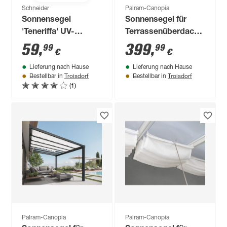
Schneider
Palram-Canopia
Sonnensegel
Sonnensegel für
'Teneriffa' UV-
Terrassenüberdachung
beständig/wasserabweisend
'Stockholm' 325 x
59
,
399
,
99
99
€
€
360 x 250 cm
64,5 cm 8 Stück
Lieferung nach Hause
Lieferung nach Hause
Troisdorf
Troisdorf
Bestellbar in
Bestellbar in
(1)
Palram-Canopia
Palram-Canopia