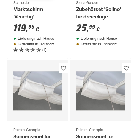
Schneider
Siena Garden
Marktschirm
Zubehörset 'Solino'
'Venedig'
für dreieckige
drehbar/knickbar Ø
Sonnensegel
119
,
25
,
99
99
€
€
270 cm
Lieferung nach Hause
Lieferung nach Hause
Troisdorf
Troisdorf
Bestellbar in
Bestellbar in
(1)
Palram-Canopia
Palram-Canopia
Sonnensegel für
Sonnensegel für