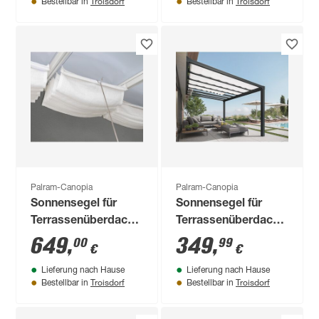
Troisdorf
Troisdorf
Bestellbar in
Bestellbar in
Palram-Canopia
Palram-Canopia
Sonnensegel für
Sonnensegel für
Terrassenüberdachung
Terrassenüberdachung
3 x 9,2 m
'Stockholm' 325 x
649
,
349
,
00
99
€
€
64,5 cm 7 Stück
Lieferung nach Hause
Lieferung nach Hause
Troisdorf
Troisdorf
Bestellbar in
Bestellbar in