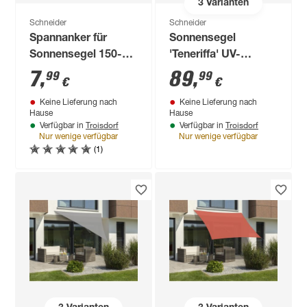
3
Varianten
Schneider
Schneider
Spannanker für
Sonnensegel
Sonnensegel 150-
'Teneriffa' UV-
218 mm
beständig 500 x 500
7
,
89
,
99
99
€
€
cm
Keine Lieferung nach
Keine Lieferung nach
Hause
Hause
Troisdorf
Troisdorf
Verfügbar in
Verfügbar in
Nur wenige verfügbar
Nur wenige verfügbar
(1)