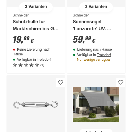
3
Varianten
3
Varianten
Schneider
Schneider
Schutzhülle für
Sonnensegel
Marktschirm bis Ø
'Lanzarote' UV-
250 cm
beständig/wasserabweis
19
,
59
,
99
99
€
€
360 x 360 cm
Keine Lieferung nach
Lieferung nach Hause
Troisdorf
Hause
Verfügbar in
Troisdorf
Verfügbar in
Nur wenige verfügbar
(1)