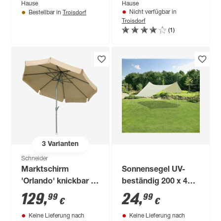
Hause
Hause
Troisdorf
Nicht verfügbar in
Bestellbar in
Troisdorf
(1)
3
Varianten
Schneider
Marktschirm
Sonnensegel UV-
'Orlando' knickbar Ø
beständig 200 x 430
270 cm
cm
129
,
24
,
99
99
€
€
Keine Lieferung nach
Keine Lieferung nach