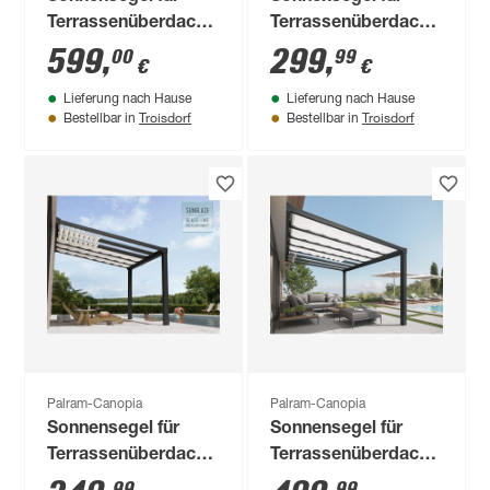
Terrassenüberdachung
Terrassenüberdachung
3 x 8,6 m
3 x 4,3 m
599
,
299
,
00
99
€
€
Lieferung nach Hause
Lieferung nach Hause
Troisdorf
Troisdorf
Bestellbar in
Bestellbar in
Palram-Canopia
Palram-Canopia
Sonnensegel für
Sonnensegel für
Terrassenüberdachung
Terrassenüberdachung
'Stockholm' 325 x
'Stockholm' 325 x
99
99