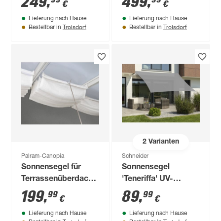
249
,
499
,
€
€
64,5 cm 5 Stück
64,5 cm 10 Stück
Lieferung nach Hause
Lieferung nach Hause
Troisdorf
Troisdorf
Bestellbar in
Bestellbar in
2
Varianten
Palram-Canopia
Schneider
Sonnensegel für
Sonnensegel
Terrassenüberdachung
'Teneriffa' UV-
3 x 3 m
beständig/wasserabweis
199
,
89
,
99
99
€
€
500 x 360 cm
Lieferung nach Hause
Lieferung nach Hause