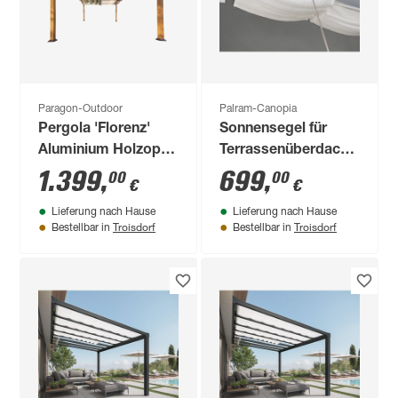
Paragon-Outdoor
Palram-Canopia
Pergola 'Florenz'
Sonnensegel für
Aluminium Holzoptik
Terrassenüberdachung
mit Sonnensegel 350
3 x 9,7 m
1.399
,
699
,
00
00
€
€
x 505 x 236 cm
Lieferung nach Hause
Lieferung nach Hause
Troisdorf
Troisdorf
Bestellbar in
Bestellbar in