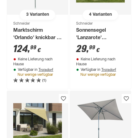
3
Varianten
4
Varianten
Schneider
Schneider
Marktschirm
Sonnensegel
'Orlando' knickbar Ø
'Lanzarote'
270 cm
wasserabweisend
124
,
29
,
99
99
€
€
400 x 400 x 300 cm
Keine Lieferung nach
Keine Lieferung nach
Hause
Hause
Troisdorf
Troisdorf
Verfügbar in
Verfügbar in
Nur wenige verfügbar
Nur wenige verfügbar
(1)