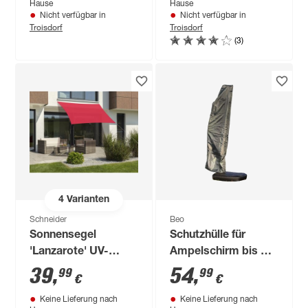
Hause
Hause
Nicht verfügbar in
Nicht verfügbar in
Troisdorf
Troisdorf
(3)
4
Varianten
Schneider
Beo
Sonnensegel
Schutzhülle für
'Lanzarote' UV-
Ampelschirm bis Ø
beständig/wasserabweisend
400 cm
39
,
54
,
99
99
€
€
300 x 250 cm
Keine Lieferung nach
Keine Lieferung nach