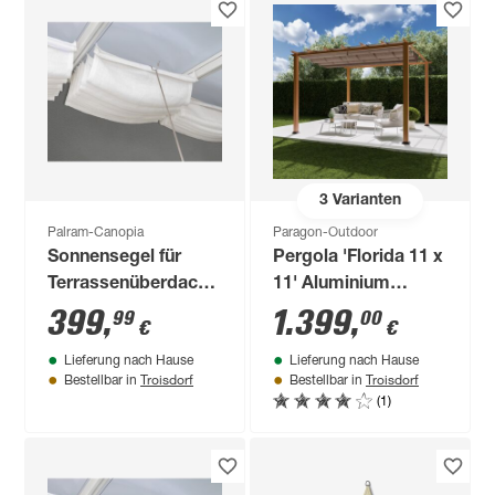
3
Varianten
Palram-Canopia
Paragon-Outdoor
Sonnensegel für
Pergola 'Florida 11 x
Terrassenüberdachung
11' Aluminium
3 x 5,6 m
Holzoptik mit
399
,
1.399
,
99
00
€
€
Sonnensegel 350 x
Lieferung nach Hause
Lieferung nach Hause
350 x 235 cm
Troisdorf
Troisdorf
Bestellbar in
Bestellbar in
(1)