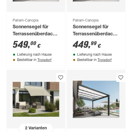
Palram-Canopia
Palram-Canopia
Sonnensegel für
Sonnensegel für
Terrassenüberdachung
Terrassenüberdachung
'Stockholm' 325 x
'Stockholm' 325 x
549
,
449
,
00
99
€
€
64,5 cm 11 Stück
64,5 cm 9 Stück
Lieferung nach Hause
Lieferung nach Hause
Troisdorf
Troisdorf
Bestellbar in
Bestellbar in
2
Varianten