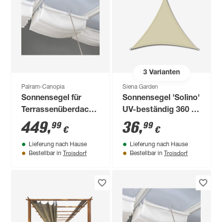
3
Varianten
Palram-Canopia
Siena Garden
Sonnensegel für
Sonnensegel 'Solino'
Terrassenüberdachung
UV-beständig 360 x
3 x 6,2 m
360 x 360 cm
449
,
36
,
99
99
€
€
Lieferung nach Hause
Lieferung nach Hause
Troisdorf
Troisdorf
Bestellbar in
Bestellbar in