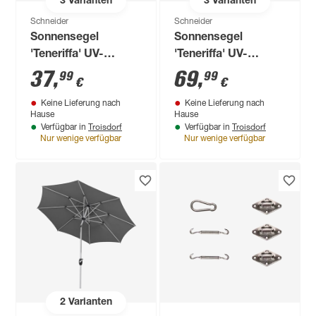
3
Varianten
3
Varianten
Schneider
Schneider
Sonnensegel
Sonnensegel
'Teneriffa' UV-
'Teneriffa' UV-
beständig 360 x 360
beständig 360 x 360
37
,
69
,
99
99
€
€
x 360 cm
cm
Keine Lieferung nach
Keine Lieferung nach
Hause
Hause
Troisdorf
Troisdorf
Verfügbar in
Verfügbar in
Nur wenige verfügbar
Nur wenige verfügbar
2
Varianten